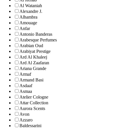
Al Wataniah
Alexandre J.
Alhambra
Amouage
Anfar
Antonio Banderas
Arabesque Perfumes
Arabian Oud
Arabiyat Prestige
Ard Al Khaleej
Ard Al Zaafaran
Ariana Grande
Armaf
Armand Basi
Asdaaf
Asmaa
Atelier Cologne
Attar Collection
Aurora Scents
Avon
Azzaro
Baldessarini