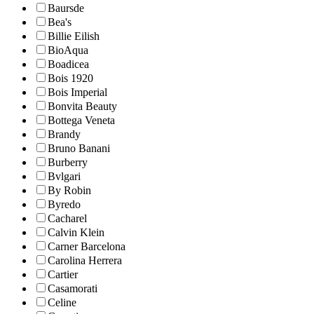
Baursde
Bea's
Billie Eilish
BioAqua
Boadicea
Bois 1920
Bois Imperial
Bonvita Beauty
Bottega Veneta
Brandy
Bruno Banani
Burberry
Bvlgari
By Robin
Byredo
Cacharel
Calvin Klein
Carner Barcelona
Carolina Herrera
Cartier
Casamorati
Celine