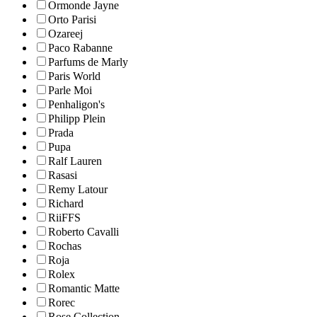
Ormonde Jayne
Orto Parisi
Ozareej
Paco Rabanne
Parfums de Marly
Paris World
Parle Moi
Penhaligon's
Philipp Plein
Prada
Pupa
Ralf Lauren
Rasasi
Remy Latour
Richard
RiiFFS
Roberto Cavalli
Rochas
Roja
Rolex
Romantic Matte
Rorec
Rose Collection