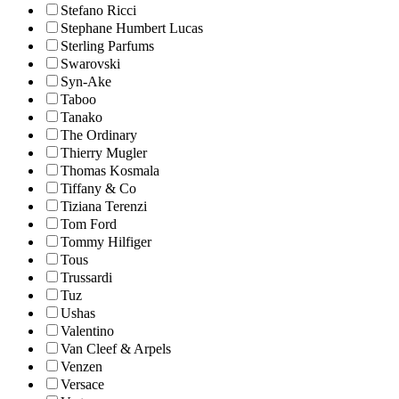
Stefano Ricci
Stephane Humbert Lucas
Sterling Parfums
Swarovski
Syn-Ake
Taboo
Tanako
The Ordinary
Thierry Mugler
Thomas Kosmala
Tiffany & Co
Tiziana Terenzi
Tom Ford
Tommy Hilfiger
Tous
Trussardi
Tuz
Ushas
Valentino
Van Cleef & Arpels
Venzen
Versace