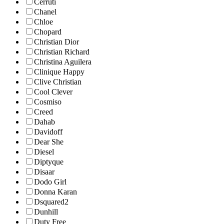
Cerruti
Chanel
Chloe
Chopard
Christian Dior
Christian Richard
Christina Aguilera
Clinique Happy
Clive Christian
Cool Clever
Cosmiso
Creed
Dahab
Davidoff
Dear She
Diesel
Diptyque
Disaar
Dodo Girl
Donna Karan
Dsquared2
Dunhill
Duty Free