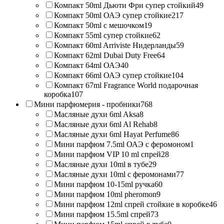
Компакт 50ml Дьюти Фри супер стойкий
49
Компакт 50ml ОАЭ супер стойкие
217
Компакт 50ml с мешочком
19
Компакт 55ml супер стойкие
62
Компакт 60ml Arriviste Нидерланды
59
Компакт 62ml Dubai Duty Free
64
Компакт 64ml ОАЭ
40
Компакт 66ml ОАЭ супер стойкие
104
Компакт 67ml Fragrance World подарочная
коробка
107
Мини парфюмерия - пробники
768
Масляные духи 6ml Aksa
8
Масляные духи 6ml Al Rehab
8
Масляные духи 6ml Hayat Perfume
86
Мини парфюм 7.5ml ОАЭ с феромоном
1
Мини парфюм VIP 10 ml спрей
28
Масляные духи 10ml в тубе
29
Масляные духи 10ml с феромонами
77
Мини парфюм 10-15ml ручка
60
Мини парфюм 10ml pheromon
9
Мини парфюм 12ml спрей стойкие в коробке
46
Мини парфюм 15.5ml спрей
73