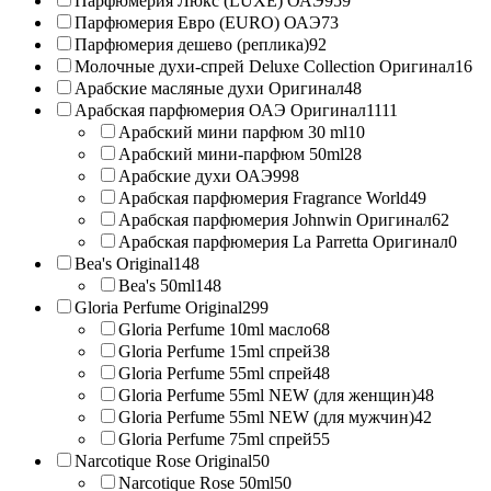
Парфюмерия Люкс (LUXE) ОАЭ
959
Парфюмерия Евро (EURO) ОАЭ
73
Парфюмерия дешево (реплика)
92
Молочные духи-спрей Deluxe Collection Оригинал
16
Арабские масляные духи Оригинал
48
Арабская парфюмерия ОАЭ Оригинал
1111
Арабский мини парфюм 30 ml
10
Арабский мини-парфюм 50ml
28
Арабские духи ОАЭ
998
Арабская парфюмерия Fragrance World
49
Арабская парфюмерия Johnwin Оригинал
62
Арабская парфюмерия La Parretta Оригинал
0
Bea's Original
148
Bea's 50ml
148
Gloria Perfume Original
299
Gloria Perfume 10ml масло
68
Gloria Perfume 15ml спрей
38
Gloria Perfume 55ml спрей
48
Gloria Perfume 55ml NEW (для женщин)
48
Gloria Perfume 55ml NEW (для мужчин)
42
Gloria Perfume 75ml спрей
55
Narcotique Rose Original
50
Narcotique Rose 50ml
50