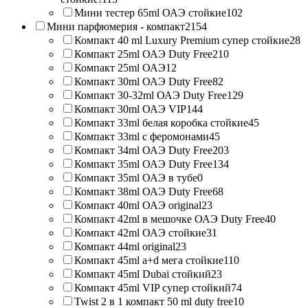
Мини тестер 65ml ОАЭ стойкие
102
Мини парфюмерия - компакт
2154
Компакт 40 ml Luxury Premium супер стойкие
28
Компакт 25ml ОАЭ Duty Free
210
Компакт 25ml ОАЭ
12
Компакт 30ml ОАЭ Duty Free
82
Компакт 30-32ml ОАЭ Duty Free
129
Компакт 30ml ОАЭ VIP
144
Компакт 33ml белая коробка стойкие
45
Компакт 33ml с феромонами
45
Компакт 34ml ОАЭ Duty Free
203
Компакт 35ml ОАЭ Duty Free
134
Компакт 35ml ОАЭ в тубе
0
Компакт 38ml ОАЭ Duty Free
68
Компакт 40ml ОАЭ original
23
Компакт 42ml в мешочке ОАЭ Duty Free
40
Компакт 42ml ОАЭ стойкие
31
Компакт 44ml original
23
Компакт 45ml a+d мега стойкие
110
Компакт 45ml Dubai стойкий
23
Компакт 45ml VIP супер стойкий
74
Twist 2 в 1 компакт 50 ml duty free
10