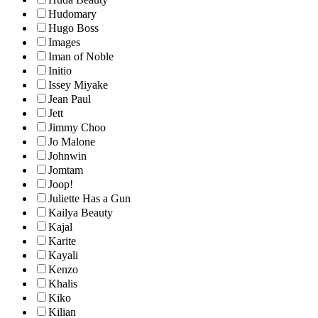
Hudomary
Hugo Boss
Images
Iman of Noble
Initio
Issey Miyake
Jean Paul
Jett
Jimmy Choo
Jo Malone
Johnwin
Jomtam
Joop!
Juliette Has a Gun
Kailya Beauty
Kajal
Karite
Kayali
Kenzo
Khalis
Kiko
Kilian