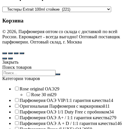
Корзина
© 2026, Парфюмерия оптом со склада с доставкой по всей
России. Евромаркет - всегда выгодно! Оптовый поставщик
парфюмерии. Оптовый склад, г. Москва
Закрыть
Поиск товаров
Search
products:
Категории товаров
Rose original ОАЭ
29
Rose 30 ml
29
Парфюмерия ОАЭ VIP/1:1 гарантия качества
14
Оригинальная Парфюмерия с маркировкой
11
Парфюмерия ОАЭ 1/1 Duty Free с пробником
34
Парфюмерия ОАЭ A+ / 1:1 гарантия качества
279
Парфюмерия ОАЭ A + D / 1:1 гарантия качества
146