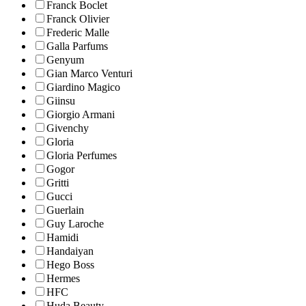
Franck Boclet
Franck Olivier
Frederic Malle
Galla Parfums
Genyum
Gian Marco Venturi
Giardino Magico
Giinsu
Giorgio Armani
Givenchy
Gloria
Gloria Perfumes
Gogor
Gritti
Gucci
Guerlain
Guy Laroche
Hamidi
Handaiyan
Hego Boss
Hermes
HFC
Huda Beauty