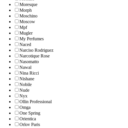
Moresque
Morph
Moschino
Moscow
Mpf
Mugler
My Perfumes
Naced
Narciso Rodriguez
Narcotique Rose
Nasomatto
Nawal
Nina Ricci
Nishane
Nobile
Nude
Nyx
Ollin Professional
Omga
One Spring
Orientica
Orlov Paris