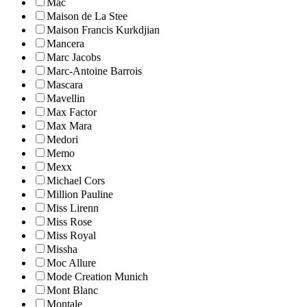
Mac
Maison de La Stee
Maison Francis Kurkdjian
Mancera
Marc Jacobs
Marc-Antoine Barrois
Mascara
Mavellin
Max Factor
Max Mara
Medori
Memo
Mexx
Michael Cors
Million Pauline
Miss Lirenn
Miss Rose
Miss Royal
Missha
Moc Allure
Mode Creation Munich
Mont Blanc
Montale