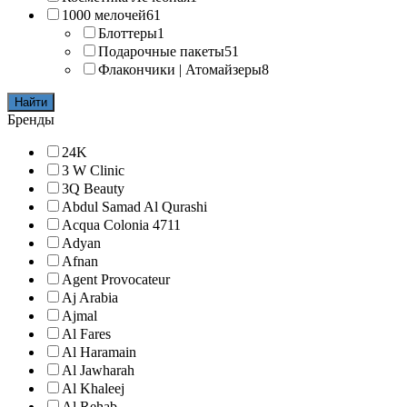
1000 мелочей
61
Блоттеры
1
Подарочные пакеты
51
Флакончики | Атомайзеры
8
Найти
Бренды
24K
3 W Clinic
3Q Beauty
Abdul Samad Al Qurashi
Acqua Colonia 4711
Adyan
Afnan
Agent Provocateur
Aj Arabia
Ajmal
Al Fares
Al Haramain
Al Jawharah
Al Khaleej
Al Rehab