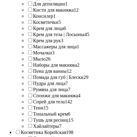
Для депиляции
1
Кисти для макияжа
12
Консилер
1
Косметички
5
Крем для лица
6
Крем для тела | Лосьоны
45
Крем для рук
3
Массажеры для лица
1
Мочалки
3
Мыло
26
Наборы для макияжа
2
Пена для ванны
12
Помада для губ | Блески
29
Пудра для лица
7
Румяна для лица
7
Спонжи для макияжа
4
Спрей для тела
142
Тени
15
Тональный крем
6
Тушь для ресниц
15
Хайлайтеры
7
Косметика Корейская
198