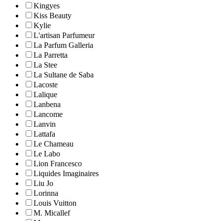
Kingyes
Kiss Beauty
Kylie
L'artisan Parfumeur
La Parfum Galleria
La Parretta
La Stee
La Sultane de Saba
Lacoste
Lalique
Lanbena
Lancome
Lanvin
Lattafa
Le Chameau
Le Labo
Lion Francesco
Liquides Imaginaires
Liu Jo
Lorinna
Louis Vuitton
M. Micallef