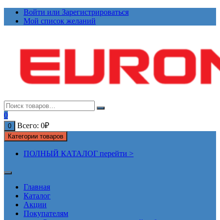
Перейти
Войти или Зарегистрироваться
к
Мой список желаний
содержимому
0
Всего:
0
₽
0
Категории товаров
ПОЛНЫЙ КАТАЛОГ перейти >
Главная
Каталог
Акции
Покупателям