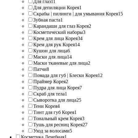
Для глаз
11
Для депиляции Корея
1
Скрабы | пилинги | для умывания Корея
15
Зубная паста
1
Карандаши для глаз Корея
2
Косметический наборы
3
Крем для лица Корея
34
Крем для рук Корея
14
Кушон для лица
6
Маски для лица
14
Маски тканевые для лица
2
Патчи
8
Помада для губ | Блески Корея
12
Праймер Корея
2
Пудра для лица Корея
7
Скраб для тела
1
Сыворотка для лица
25
Тени Корея
4
Тинт для губ Корея
1
Тональный крем Корея
3
Тушь для ресниц Корея
27
Уход за волосами
5
Косметика Лечебная
1