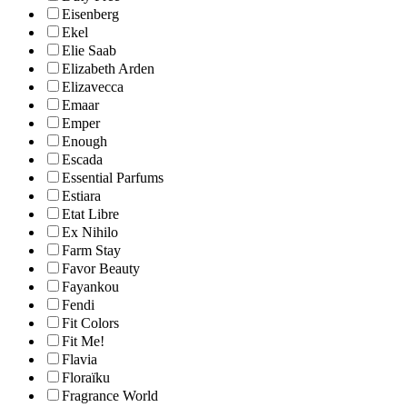
Eisenberg
Ekel
Elie Saab
Elizabeth Arden
Elizavecca
Emaar
Emper
Enough
Escada
Essential Parfums
Estiara
Etat Libre
Ex Nihilo
Farm Stay
Favor Beauty
Fayankou
Fendi
Fit Colors
Fit Me!
Flavia
Floraïku
Fragrance World