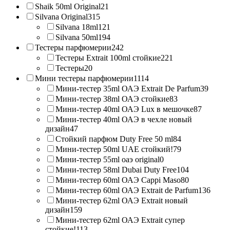
Shaik 50ml Original
21
Silvana Original
315
Silvana 18ml
121
Silvana 50ml
194
Тестеры парфюмерии
242
Тестеры Extrait 100ml стойкие
221
Тестеры
20
Мини тестеры парфюмерии
1114
Мини-тестер 35ml ОАЭ Extrait De Parfum
39
Мини-тестер 38ml ОАЭ стойкие
83
Мини-тестер 40ml ОАЭ Lux в мешочке
87
Мини-тестер 40ml ОАЭ в чехле новый
дизайн
47
Стойкий парфюм Duty Free 50 ml
84
Мини-тестер 50ml UAE стойкий!
79
Мини-тестер 55ml оаэ original
0
Мини-тестер 58ml Dubai Duty Free
104
Мини-тестер 60ml ОАЭ Cappi Maso
80
Мини-тестер 60ml ОАЭ Extrait de Parfum
136
Мини-тестер 62ml ОАЭ Extrait новый
дизайн
159
Мини-тестер 62ml ОАЭ Extrait супер
стойкие!
113