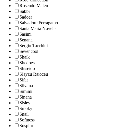
Rosendo Mateu
Sabbi
Sadoer
Salvadore Ferragamo
Santa Maria Novella
Sasimi
Senana
Sergio Tacchini
Sevencool
Shaik
Shedoes
Shiseido
SIayzu Raioceu
Sifat
Silvana
Simimi
Sinana
Sisley
Smoky
Snail
Softness
Sospiro