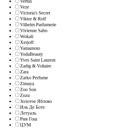
Vertus
Veze
Victoria's Secret
Viktor & Rolf
Vilhelm Parfumerie
Vivienne Sabo
Wokali
Xerjoff
Yamamoto
YodaBeauty
Yves Saint Laurent
Zadig & Voltaire
Zara
Zarko Perfume
Zimaya
Zoo Son
Zozu
Золотое Яблоко
Иль Де Боте
Летуаль
Рив Гош
ЦУМ