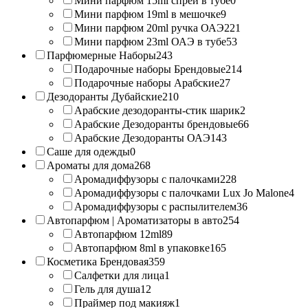
Мини парфюм 15ml спрей в тубе
0
Мини парфюм 19ml в мешочке
9
Мини парфюм 20ml ручка ОАЭ
221
Мини парфюм 23ml ОАЭ в тубе
53
Парфюмерные Наборы
243
Подарочные наборы Брендовые
214
Подарочные наборы Арабские
27
Дезодоранты Дубайские
210
Арабские дезодоранты-стик шарик
2
Арабские Дезодоранты брендовые
66
Арабские Дезодоранты ОАЭ
143
Саше для одежды
0
Ароматы для дома
268
Аромадиффузоры с палочками
228
Аромадиффузоры с палочками Lux Jo Malone
4
Аромадиффузоры с распылителем
36
Автопарфюм | Ароматизаторы в авто
254
Автопарфюм 12ml
89
Автопарфюм 8ml в упаковке
165
Косметика Брендовая
359
Салфетки для лица
1
Гель для душа
12
Праймер под макияж
1