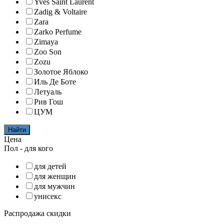
Yves Saint Laurent
Zadig & Voltaire
Zara
Zarko Perfume
Zimaya
Zoo Son
Zozu
Золотое Яблоко
Иль Де Боте
Летуаль
Рив Гош
ЦУМ
Найти
Цена
Пол - для кого
для детей
для женщин
для мужчин
унисекс
Распродажа скидки