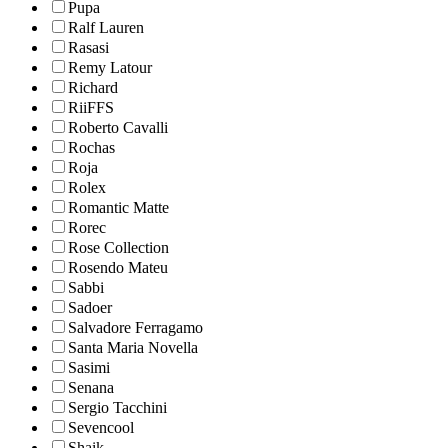
Pupa
Ralf Lauren
Rasasi
Remy Latour
Richard
RiiFFS
Roberto Cavalli
Rochas
Roja
Rolex
Romantic Matte
Rorec
Rose Collection
Rosendo Mateu
Sabbi
Sadoer
Salvadore Ferragamo
Santa Maria Novella
Sasimi
Senana
Sergio Tacchini
Sevencool
Shaik