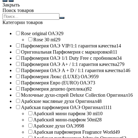
Закрыть
Поиск товаров
Search
products:
Категории товаров
Rose original ОАЭ
29
Rose 30 ml
29
Парфюмерия ОАЭ VIP/1:1 гарантия качества
14
Оригинальная Парфюмерия с маркировкой
11
Парфюмерия ОАЭ 1/1 Duty Free с пробником
34
Парфюмерия ОАЭ A+ / 1:1 гарантия качества
279
Парфюмерия ОАЭ A + D / 1:1 гарантия качества
146
Парфюмерия Люкс (LUXE) ОАЭ
959
Парфюмерия Евро (EURO) ОАЭ
73
Парфюмерия дешево (реплика)
92
Молочные духи-спрей Deluxe Collection Оригинал
16
Арабские масляные духи Оригинал
48
Арабская парфюмерия ОАЭ Оригинал
1111
Арабский мини парфюм 30 ml
10
Арабский мини-парфюм 50ml
28
Арабские духи ОАЭ
998
Арабская парфюмерия Fragrance World
49