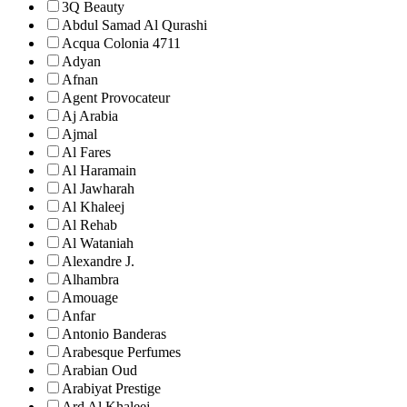
3Q Beauty
Abdul Samad Al Qurashi
Acqua Colonia 4711
Adyan
Afnan
Agent Provocateur
Aj Arabia
Ajmal
Al Fares
Al Haramain
Al Jawharah
Al Khaleej
Al Rehab
Al Wataniah
Alexandre J.
Alhambra
Amouage
Anfar
Antonio Banderas
Arabesque Perfumes
Arabian Oud
Arabiyat Prestige
Ard Al Khaleej