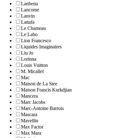
Lanbena
Lancome
Lanvin
Lattafa
Le Chameau
Le Labo
Lion Francesco
Liquides Imaginaires
Liu Jo
Lorinna
Louis Vuitton
M. Micallef
Mac
Maison de La Stee
Maison Francis Kurkdjian
Mancera
Marc Jacobs
Marc-Antoine Barrois
Mascara
Mavellin
Max Factor
Max Mara