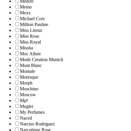
Medori
Memo
Mexx
Michael Cors
Million Pauline
Miss Lirenn
Miss Rose
Miss Royal
Missha
Moc Allure
Mode Creation Munich
Mont Blanc
Montale
Moresque
Morph
Moschino
Moscow
Mpf
Mugler
My Perfumes
Naced
Narciso Rodriguez
Narcotique Rose