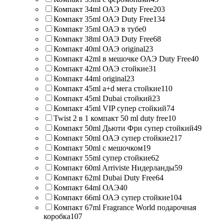
Компакт 34ml ОАЭ Duty Free
203
Компакт 35ml ОАЭ Duty Free
134
Компакт 35ml ОАЭ в тубе
0
Компакт 38ml ОАЭ Duty Free
68
Компакт 40ml ОАЭ original
23
Компакт 42ml в мешочке ОАЭ Duty Free
40
Компакт 42ml ОАЭ стойкие
31
Компакт 44ml original
23
Компакт 45ml a+d мега стойкие
110
Компакт 45ml Dubai стойкий
23
Компакт 45ml VIP супер стойкий
74
Twist 2 в 1 компакт 50 ml duty free
10
Компакт 50ml Дьюти Фри супер стойкий
49
Компакт 50ml ОАЭ супер стойкие
217
Компакт 50ml с мешочком
19
Компакт 55ml супер стойкие
62
Компакт 60ml Arriviste Нидерланды
59
Компакт 62ml Dubai Duty Free
64
Компакт 64ml ОАЭ
40
Компакт 66ml ОАЭ супер стойкие
104
Компакт 67ml Fragrance World подарочная
коробка
107