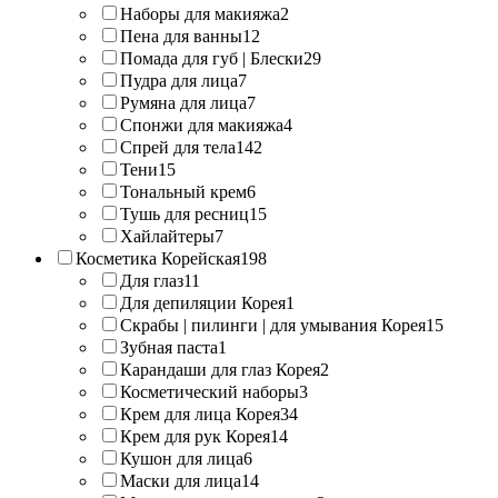
Наборы для макияжа
2
Пена для ванны
12
Помада для губ | Блески
29
Пудра для лица
7
Румяна для лица
7
Спонжи для макияжа
4
Спрей для тела
142
Тени
15
Тональный крем
6
Тушь для ресниц
15
Хайлайтеры
7
Косметика Корейская
198
Для глаз
11
Для депиляции Корея
1
Скрабы | пилинги | для умывания Корея
15
Зубная паста
1
Карандаши для глаз Корея
2
Косметический наборы
3
Крем для лица Корея
34
Крем для рук Корея
14
Кушон для лица
6
Маски для лица
14