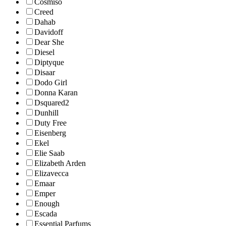
Cosmiso
Creed
Dahab
Davidoff
Dear She
Diesel
Diptyque
Disaar
Dodo Girl
Donna Karan
Dsquared2
Dunhill
Duty Free
Eisenberg
Ekel
Elie Saab
Elizabeth Arden
Elizavecca
Emaar
Emper
Enough
Escada
Essential Parfums