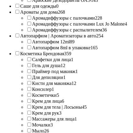
Арабские Дезодоранты ОАЭ
143
Саше для одежды
0
Ароматы для дома
268
Аромадиффузоры с палочками
228
Аромадиффузоры с палочками Lux Jo Malone
4
Аромадиффузоры с распылителем
36
Автопарфюм | Ароматизаторы в авто
254
Автопарфюм 12ml
89
Автопарфюм 8ml в упаковке
165
Косметика Брендовая
359
Салфетки для лица
1
Гель для душа
12
Праймер под макияж
1
Для депиляции
1
Кисти для макияжа
12
Консилер
1
Косметички
5
Крем для лица
6
Крем для тела | Лосьоны
45
Крем для рук
3
Массажеры для лица
1
Мочалки
3
Мыло
26