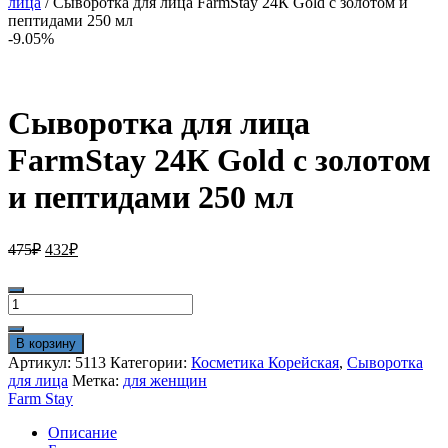
лица
/ Сыворотка для лица FarmStay 24К Gold с золотом и
пептидами 250 мл
-9.05%
Сыворотка для лица
FarmStay 24К Gold с золотом
и пептидами 250 мл
Первоначальная
Текущая
475
₽
432
₽
цена
цена:
составляла
432₽.
Количество
475₽.
товара
Сыворотка
В корзину
для
Артикул:
5113
Категории:
Косметика Корейская
,
Сыворотка
лица
для лица
Метка:
для женщин
FarmStay
Farm Stay
24К
Gold
Описание
с