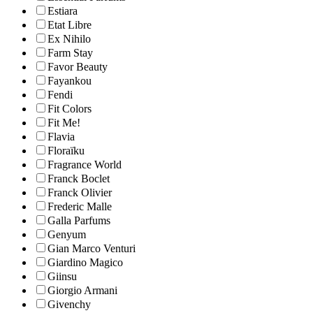
Estiara
Etat Libre
Ex Nihilo
Farm Stay
Favor Beauty
Fayankou
Fendi
Fit Colors
Fit Me!
Flavia
Floraïku
Fragrance World
Franck Boclet
Franck Olivier
Frederic Malle
Galla Parfums
Genyum
Gian Marco Venturi
Giardino Magico
Giinsu
Giorgio Armani
Givenchy