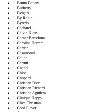
Bruno Banani
Burberry
Bvlgari
By Robin
Byredo
Cacharel
Calvin Klein
Carner Barcelona
Carolina Herrera
Cartier
Casamorati
Celine
Cerruti
Chanel
Chloe
Chopard
Christian Dior
Christian Richard
Christina Aguilera
Clinique Happy
Clive Christian
Cool Clever