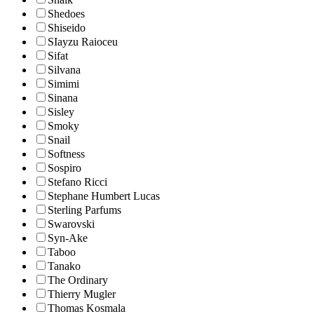
Shedoes
Shiseido
SIayzu Raioceu
Sifat
Silvana
Simimi
Sinana
Sisley
Smoky
Snail
Softness
Sospiro
Stefano Ricci
Stephane Humbert Lucas
Sterling Parfums
Swarovski
Syn-Ake
Taboo
Tanako
The Ordinary
Thierry Mugler
Thomas Kosmala