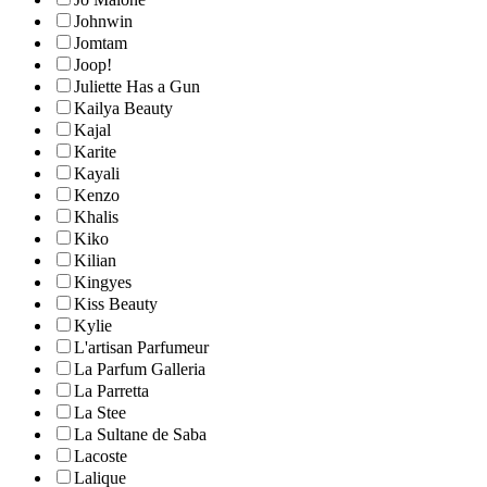
Johnwin
Jomtam
Joop!
Juliette Has a Gun
Kailya Beauty
Kajal
Karite
Kayali
Kenzo
Khalis
Kiko
Kilian
Kingyes
Kiss Beauty
Kylie
L'artisan Parfumeur
La Parfum Galleria
La Parretta
La Stee
La Sultane de Saba
Lacoste
Lalique