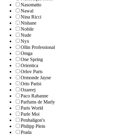
Nasomatto
Nawal
Nina Ricci
Nishane
Nobile
Nude
Nyx
Ollin Professional
Omga
One Spring
Orientica
Orlov Paris
Ormonde Jayne
Orto Parisi
Ozareej
Paco Rabanne
Parfums de Marly
Paris World
Parle Moi
Penhaligon's
Philipp Plein
Prada