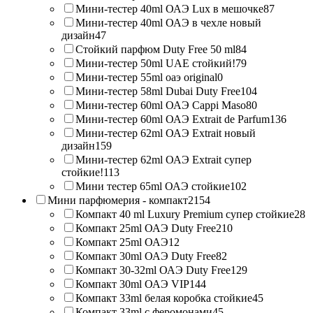
Мини-тестер 40ml ОАЭ Lux в мешочке
87
Мини-тестер 40ml ОАЭ в чехле новый
дизайн
47
Стойкий парфюм Duty Free 50 ml
84
Мини-тестер 50ml UAE стойкий!
79
Мини-тестер 55ml оаэ original
0
Мини-тестер 58ml Dubai Duty Free
104
Мини-тестер 60ml ОАЭ Cappi Maso
80
Мини-тестер 60ml ОАЭ Extrait de Parfum
136
Мини-тестер 62ml ОАЭ Extrait новый
дизайн
159
Мини-тестер 62ml ОАЭ Extrait супер
стойкие!
113
Мини тестер 65ml ОАЭ стойкие
102
Мини парфюмерия - компакт
2154
Компакт 40 ml Luxury Premium супер стойкие
28
Компакт 25ml ОАЭ Duty Free
210
Компакт 25ml ОАЭ
12
Компакт 30ml ОАЭ Duty Free
82
Компакт 30-32ml ОАЭ Duty Free
129
Компакт 30ml ОАЭ VIP
144
Компакт 33ml белая коробка стойкие
45
Компакт 33ml с феромонами
45