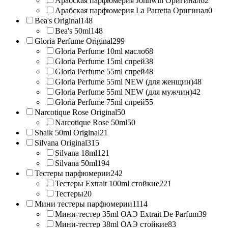
Арабская парфюмерия Johnwin Оригинал
62
Арабская парфюмерия La Parretta Оригинал
0
Bea's Original
148
Bea's 50ml
148
Gloria Perfume Original
299
Gloria Perfume 10ml масло
68
Gloria Perfume 15ml спрей
38
Gloria Perfume 55ml спрей
48
Gloria Perfume 55ml NEW (для женщин)
48
Gloria Perfume 55ml NEW (для мужчин)
42
Gloria Perfume 75ml спрей
55
Narcotique Rose Original
50
Narcotique Rose 50ml
50
Shaik 50ml Original
21
Silvana Original
315
Silvana 18ml
121
Silvana 50ml
194
Тестеры парфюмерии
242
Тестеры Extrait 100ml стойкие
221
Тестеры
20
Мини тестеры парфюмерии
1114
Мини-тестер 35ml ОАЭ Extrait De Parfum
39
Мини-тестер 38ml ОАЭ стойкие
83