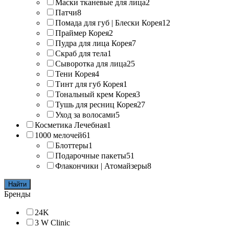
Маски тканевые для лица
2
Патчи
8
Помада для губ | Блески Корея
12
Праймер Корея
2
Пудра для лица Корея
7
Скраб для тела
1
Сыворотка для лица
25
Тени Корея
4
Тинт для губ Корея
1
Тональный крем Корея
3
Тушь для ресниц Корея
27
Уход за волосами
5
Косметика Лечебная
1
1000 мелочей
61
Блоттеры
1
Подарочные пакеты
51
Флакончики | Атомайзеры
8
Найти
Бренды
24K
3 W Clinic