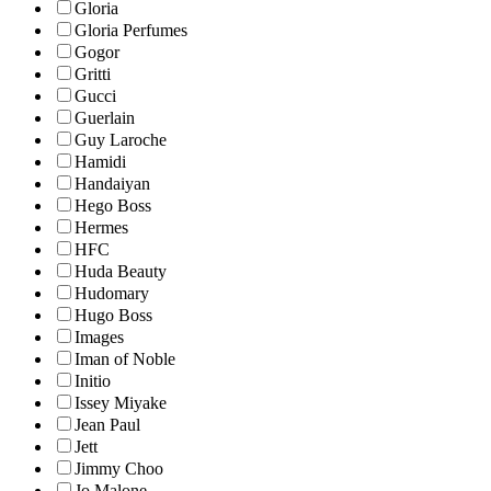
Gloria
Gloria Perfumes
Gogor
Gritti
Gucci
Guerlain
Guy Laroche
Hamidi
Handaiyan
Hego Boss
Hermes
HFC
Huda Beauty
Hudomary
Hugo Boss
Images
Iman of Noble
Initio
Issey Miyake
Jean Paul
Jett
Jimmy Choo
Jo Malone