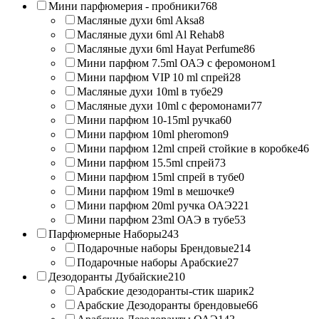
Мини парфюмерия - пробники
768
Масляные духи 6ml Aksa
8
Масляные духи 6ml Al Rehab
8
Масляные духи 6ml Hayat Perfume
86
Мини парфюм 7.5ml ОАЭ с феромоном
1
Мини парфюм VIP 10 ml спрей
28
Масляные духи 10ml в тубе
29
Масляные духи 10ml с феромонами
77
Мини парфюм 10-15ml ручка
60
Мини парфюм 10ml pheromon
9
Мини парфюм 12ml спрей стойкие в коробке
46
Мини парфюм 15.5ml спрей
73
Мини парфюм 15ml спрей в тубе
0
Мини парфюм 19ml в мешочке
9
Мини парфюм 20ml ручка ОАЭ
221
Мини парфюм 23ml ОАЭ в тубе
53
Парфюмерные Наборы
243
Подарочные наборы Брендовые
214
Подарочные наборы Арабские
27
Дезодоранты Дубайские
210
Арабские дезодоранты-стик шарик
2
Арабские Дезодоранты брендовые
66