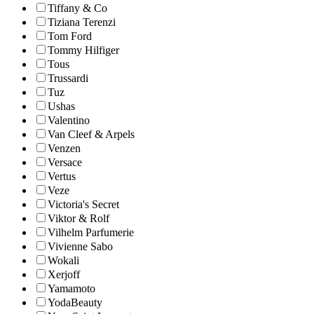
Tiffany & Co
Tiziana Terenzi
Tom Ford
Tommy Hilfiger
Tous
Trussardi
Tuz
Ushas
Valentino
Van Cleef & Arpels
Venzen
Versace
Vertus
Veze
Victoria's Secret
Viktor & Rolf
Vilhelm Parfumerie
Vivienne Sabo
Wokali
Xerjoff
Yamamoto
YodaBeauty