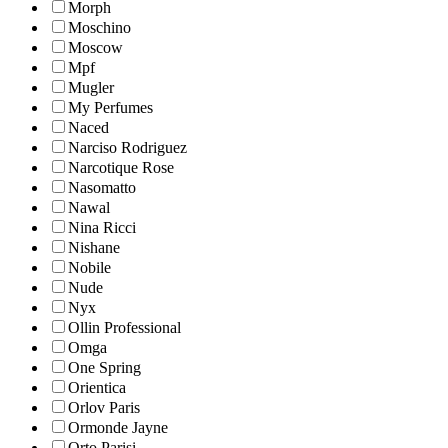
Morph
Moschino
Moscow
Mpf
Mugler
My Perfumes
Naced
Narciso Rodriguez
Narcotique Rose
Nasomatto
Nawal
Nina Ricci
Nishane
Nobile
Nude
Nyx
Ollin Professional
Omga
One Spring
Orientica
Orlov Paris
Ormonde Jayne
Orto Parisi