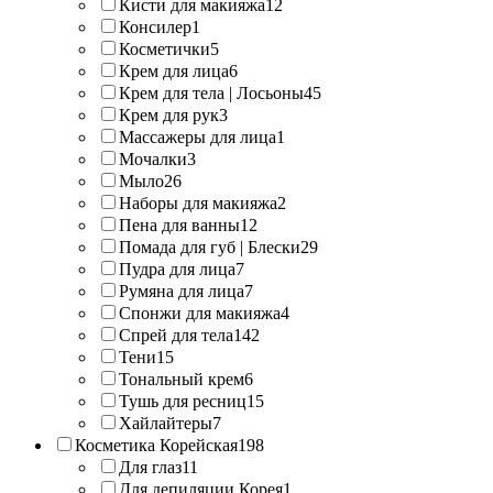
Кисти для макияжа
12
Консилер
1
Косметички
5
Крем для лица
6
Крем для тела | Лосьоны
45
Крем для рук
3
Массажеры для лица
1
Мочалки
3
Мыло
26
Наборы для макияжа
2
Пена для ванны
12
Помада для губ | Блески
29
Пудра для лица
7
Румяна для лица
7
Спонжи для макияжа
4
Спрей для тела
142
Тени
15
Тональный крем
6
Тушь для ресниц
15
Хайлайтеры
7
Косметика Корейская
198
Для глаз
11
Для депиляции Корея
1