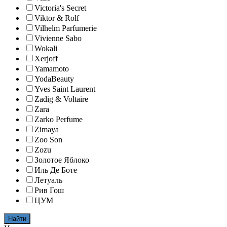
Victoria's Secret
Viktor & Rolf
Vilhelm Parfumerie
Vivienne Sabo
Wokali
Xerjoff
Yamamoto
YodaBeauty
Yves Saint Laurent
Zadig & Voltaire
Zara
Zarko Perfume
Zimaya
Zoo Son
Zozu
Золотое Яблоко
Иль Де Боте
Летуаль
Рив Гош
ЦУМ
Найти