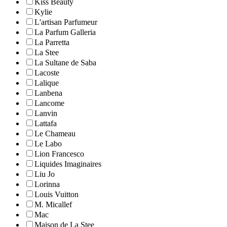
Kiss Beauty
Kylie
L'artisan Parfumeur
La Parfum Galleria
La Parretta
La Stee
La Sultane de Saba
Lacoste
Lalique
Lanbena
Lancome
Lanvin
Lattafa
Le Chameau
Le Labo
Lion Francesco
Liquides Imaginaires
Liu Jo
Lorinna
Louis Vuitton
M. Micallef
Mac
Maison de La Stee