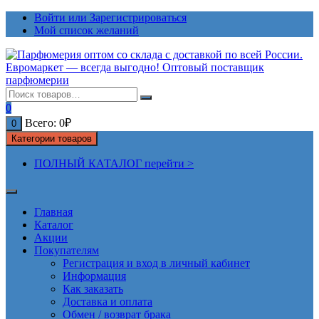
Перейти
Войти или Зарегистрироваться
к
Мой список желаний
содержимому
0
Всего:
0
₽
0
Категории товаров
ПОЛНЫЙ КАТАЛОГ перейти >
Главная
Каталог
Акции
Покупателям
Регистрация и вход в личный кабинет
Информация
Как заказать
Доставка и оплата
Обмен / возврат брака