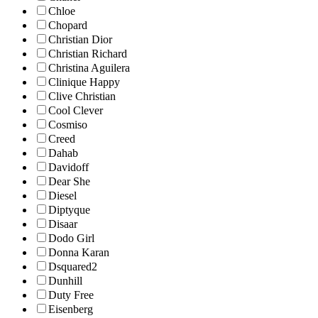
Chloe
Chopard
Christian Dior
Christian Richard
Christina Aguilera
Clinique Happy
Clive Christian
Cool Clever
Cosmiso
Creed
Dahab
Davidoff
Dear She
Diesel
Diptyque
Disaar
Dodo Girl
Donna Karan
Dsquared2
Dunhill
Duty Free
Eisenberg