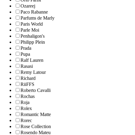
Ozareej
Paco Rabanne
Parfums de Marly
Paris World
Parle Moi
Penhaligon's
Philipp Plein
Prada
Pupa
Ralf Lauren
Rasasi
Remy Latour
Richard
RiiFFS
Roberto Cavalli
Rochas
Roja
Rolex
Romantic Matte
Rorec
Rose Collection
Rosendo Mateu