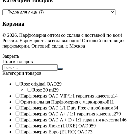
Категории товаров
Корзина
© 2026, Парфюмерия оптом со склада с доставкой по всей
России. Евромаркет - всегда выгодно! Оптовый поставщик
парфюмерии. Оптовый склад, г. Москва
Закрыть
Поиск товаров
Search
products:
Категории товаров
Rose original ОАЭ
29
Rose 30 ml
29
Парфюмерия ОАЭ VIP/1:1 гарантия качества
14
Оригинальная Парфюмерия с маркировкой
11
Парфюмерия ОАЭ 1/1 Duty Free с пробником
34
Парфюмерия ОАЭ A+ / 1:1 гарантия качества
279
Парфюмерия ОАЭ A + D / 1:1 гарантия качества
146
Парфюмерия Люкс (LUXE) ОАЭ
959
Парфюмерия Евро (EURO) ОАЭ
73