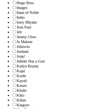
Hugo Boss
Images
Iman of Noble
Initio
Issey Miyake
Jean Paul
Jett
Jimmy Choo
Jo Malone
Johnwin
Jomtam
Joop!
Juliette Has a Gun
Kailya Beauty
Kajal
Karite
Kayali
Kenzo
Khalis
Kiko
Kilian
Kingyes