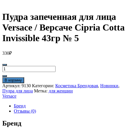
Пудра запеченная для лица
Versace / Версаче Cipria Cotta
Invissible 43гр № 5
330
₽
Количество
товара
Пудра
В корзину
запеченная
Артикул:
9130
Категории:
Косметика Брендовая
,
Новинки
,
для
Пудра для лица
Метка:
для женщин
лица
Versace
Versace
/
Бренд
Версаче
Отзывы (0)
Cipria
Cotta
Бренд
Invissible