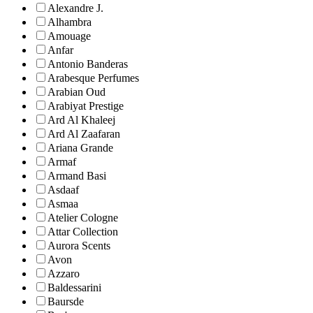
Alexandre J.
Alhambra
Amouage
Anfar
Antonio Banderas
Arabesque Perfumes
Arabian Oud
Arabiyat Prestige
Ard Al Khaleej
Ard Al Zaafaran
Ariana Grande
Armaf
Armand Basi
Asdaaf
Asmaa
Atelier Cologne
Attar Collection
Aurora Scents
Avon
Azzaro
Baldessarini
Baursde