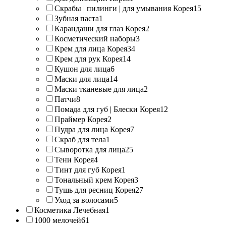
Скрабы | пилинги | для умывания Корея
15
Зубная паста
1
Карандаши для глаз Корея
2
Косметический наборы
3
Крем для лица Корея
34
Крем для рук Корея
14
Кушон для лица
6
Маски для лица
14
Маски тканевые для лица
2
Патчи
8
Помада для губ | Блески Корея
12
Праймер Корея
2
Пудра для лица Корея
7
Скраб для тела
1
Сыворотка для лица
25
Тени Корея
4
Тинт для губ Корея
1
Тональный крем Корея
3
Тушь для ресниц Корея
27
Уход за волосами
5
Косметика Лечебная
1
1000 мелочей
61