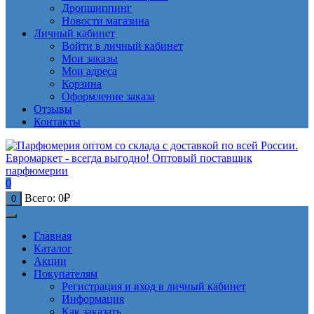
Дропшиппинг
Новости магазина
Личный кабинет
Войти в личный кабинет
Мои заказы
Мои адреса
Корзина
Оформление заказа
Отзывы
Контакты
0
Всего:
0
₽
0
Главная
Каталог
Акции
Покупателям
Регистрация и вход в личный кабинет
Информация
Как заказать