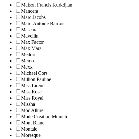
Maison Francis Kurkdjian
Mancera
Marc Jacobs
Marc-Antoine Barrois
Mascara
Mavellin
Max Factor
Max Mara
Medori
Memo
Mexx
Michael Cors
Million Pauline
Miss Lirenn
Miss Rose
Miss Royal
Missha
Moc Allure
Mode Creation Munich
Mont Blanc
Montale
Moresque