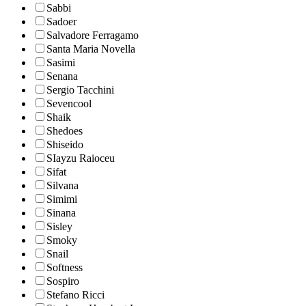
Sabbi
Sadoer
Salvadore Ferragamo
Santa Maria Novella
Sasimi
Senana
Sergio Tacchini
Sevencool
Shaik
Shedoes
Shiseido
SIayzu Raioceu
Sifat
Silvana
Simimi
Sinana
Sisley
Smoky
Snail
Softness
Sospiro
Stefano Ricci