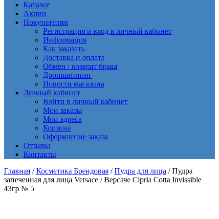
Каталог
Акции
Покупателям
Регистрация и вход в личный кабинет
Информация
Как заказать
Доставка и оплата
Обмен / возврат брака
Дропшиппинг
Новости магазина
Личный кабинет
Войти в личный кабинет
Мои заказы
Мои адреса
Корзина
Оформление заказа
Отзывы
Контакты
Главная
/
Косметика Брендовая
/
Пудра для лица
/ Пудра
запеченная для лица Versace / Версаче Cipria Cotta Invissible
43гр № 5