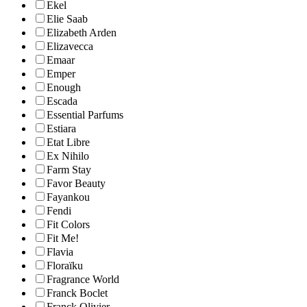
Ekel
Elie Saab
Elizabeth Arden
Elizavecca
Emaar
Emper
Enough
Escada
Essential Parfums
Estiara
Etat Libre
Ex Nihilo
Farm Stay
Favor Beauty
Fayankou
Fendi
Fit Colors
Fit Me!
Flavia
Floraïku
Fragrance World
Franck Boclet
Franck Olivier