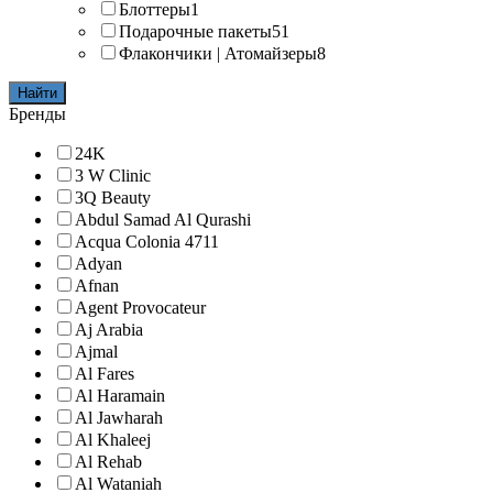
Блоттеры
1
Подарочные пакеты
51
Флакончики | Атомайзеры
8
Найти
Бренды
24K
3 W Clinic
3Q Beauty
Abdul Samad Al Qurashi
Acqua Colonia 4711
Adyan
Afnan
Agent Provocateur
Aj Arabia
Ajmal
Al Fares
Al Haramain
Al Jawharah
Al Khaleej
Al Rehab
Al Wataniah