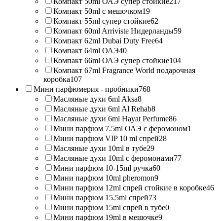
Компакт 50ml ОАЭ супер стойкие
217
Компакт 50ml с мешочком
19
Компакт 55ml супер стойкие
62
Компакт 60ml Arriviste Нидерланды
59
Компакт 62ml Dubai Duty Free
64
Компакт 64ml ОАЭ
40
Компакт 66ml ОАЭ супер стойкие
104
Компакт 67ml Fragrance World подарочная
коробка
107
Мини парфюмерия - пробники
768
Масляные духи 6ml Aksa
8
Масляные духи 6ml Al Rehab
8
Масляные духи 6ml Hayat Perfume
86
Мини парфюм 7.5ml ОАЭ с феромоном
1
Мини парфюм VIP 10 ml спрей
28
Масляные духи 10ml в тубе
29
Масляные духи 10ml с феромонами
77
Мини парфюм 10-15ml ручка
60
Мини парфюм 10ml pheromon
9
Мини парфюм 12ml спрей стойкие в коробке
46
Мини парфюм 15.5ml спрей
73
Мини парфюм 15ml спрей в тубе
0
Мини парфюм 19ml в мешочке
9