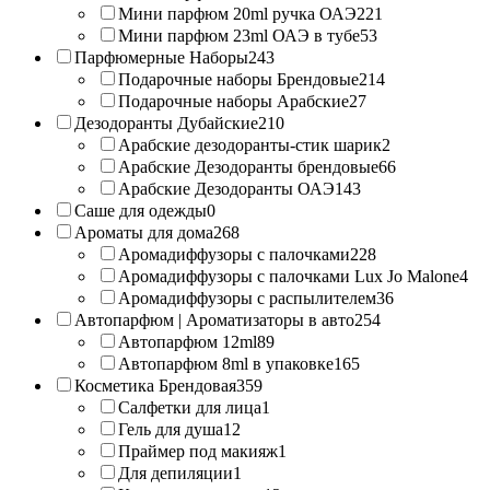
Мини парфюм 20ml ручка ОАЭ
221
Мини парфюм 23ml ОАЭ в тубе
53
Парфюмерные Наборы
243
Подарочные наборы Брендовые
214
Подарочные наборы Арабские
27
Дезодоранты Дубайские
210
Арабские дезодоранты-стик шарик
2
Арабские Дезодоранты брендовые
66
Арабские Дезодоранты ОАЭ
143
Саше для одежды
0
Ароматы для дома
268
Аромадиффузоры с палочками
228
Аромадиффузоры с палочками Lux Jo Malone
4
Аромадиффузоры с распылителем
36
Автопарфюм | Ароматизаторы в авто
254
Автопарфюм 12ml
89
Автопарфюм 8ml в упаковке
165
Косметика Брендовая
359
Салфетки для лица
1
Гель для душа
12
Праймер под макияж
1
Для депиляции
1