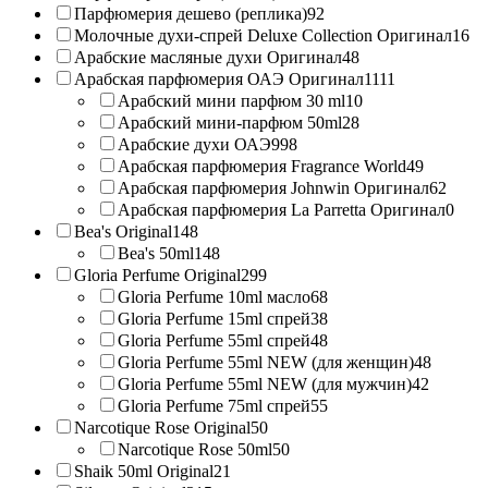
Парфюмерия дешево (реплика)
92
Молочные духи-спрей Deluxe Collection Оригинал
16
Арабские масляные духи Оригинал
48
Арабская парфюмерия ОАЭ Оригинал
1111
Арабский мини парфюм 30 ml
10
Арабский мини-парфюм 50ml
28
Арабские духи ОАЭ
998
Арабская парфюмерия Fragrance World
49
Арабская парфюмерия Johnwin Оригинал
62
Арабская парфюмерия La Parretta Оригинал
0
Bea's Original
148
Bea's 50ml
148
Gloria Perfume Original
299
Gloria Perfume 10ml масло
68
Gloria Perfume 15ml спрей
38
Gloria Perfume 55ml спрей
48
Gloria Perfume 55ml NEW (для женщин)
48
Gloria Perfume 55ml NEW (для мужчин)
42
Gloria Perfume 75ml спрей
55
Narcotique Rose Original
50
Narcotique Rose 50ml
50
Shaik 50ml Original
21