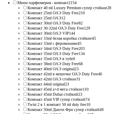
Мини парфюмерия - компакт
2154
Компакт 40 ml Luxury Premium супер стойкие
28
Компакт 25ml ОАЭ Duty Free
210
Компакт 25ml ОАЭ
12
Компакт 30ml ОАЭ Duty Free
82
Компакт 30-32ml ОАЭ Duty Free
129
Компакт 30ml ОАЭ VIP
144
Компакт 33ml белая коробка стойкие
45
Компакт 33ml с феромонами
45
Компакт 34ml ОАЭ Duty Free
203
Компакт 35ml ОАЭ Duty Free
134
Компакт 35ml ОАЭ в тубе
0
Компакт 38ml ОАЭ Duty Free
68
Компакт 40ml ОАЭ original
23
Компакт 42ml в мешочке ОАЭ Duty Free
40
Компакт 42ml ОАЭ стойкие
31
Компакт 44ml original
23
Компакт 45ml a+d мега стойкие
110
Компакт 45ml Dubai стойкий
23
Компакт 45ml VIP супер стойкий
74
Twist 2 в 1 компакт 50 ml duty free
10
Компакт 50ml Дьюти Фри супер стойкий
49