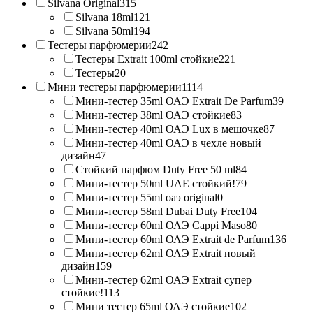
Silvana Original
315
Silvana 18ml
121
Silvana 50ml
194
Тестеры парфюмерии
242
Тестеры Extrait 100ml стойкие
221
Тестеры
20
Мини тестеры парфюмерии
1114
Мини-тестер 35ml ОАЭ Extrait De Parfum
39
Мини-тестер 38ml ОАЭ стойкие
83
Мини-тестер 40ml ОАЭ Lux в мешочке
87
Мини-тестер 40ml ОАЭ в чехле новый
дизайн
47
Стойкий парфюм Duty Free 50 ml
84
Мини-тестер 50ml UAE стойкий!
79
Мини-тестер 55ml оаэ original
0
Мини-тестер 58ml Dubai Duty Free
104
Мини-тестер 60ml ОАЭ Cappi Maso
80
Мини-тестер 60ml ОАЭ Extrait de Parfum
136
Мини-тестер 62ml ОАЭ Extrait новый
дизайн
159
Мини-тестер 62ml ОАЭ Extrait супер
стойкие!
113
Мини тестер 65ml ОАЭ стойкие
102