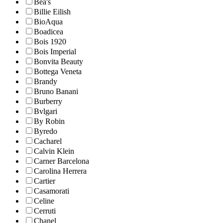
Bea's
Billie Eilish
BioAqua
Boadicea
Bois 1920
Bois Imperial
Bonvita Beauty
Bottega Veneta
Brandy
Bruno Banani
Burberry
Bvlgari
By Robin
Byredo
Cacharel
Calvin Klein
Carner Barcelona
Carolina Herrera
Cartier
Casamorati
Celine
Cerruti
Chanel