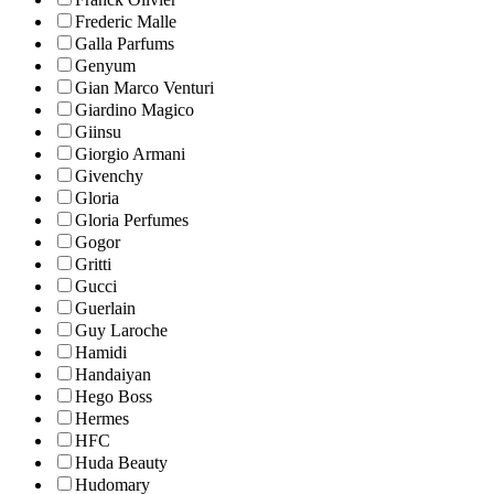
Frederic Malle
Galla Parfums
Genyum
Gian Marco Venturi
Giardino Magico
Giinsu
Giorgio Armani
Givenchy
Gloria
Gloria Perfumes
Gogor
Gritti
Gucci
Guerlain
Guy Laroche
Hamidi
Handaiyan
Hego Boss
Hermes
HFC
Huda Beauty
Hudomary