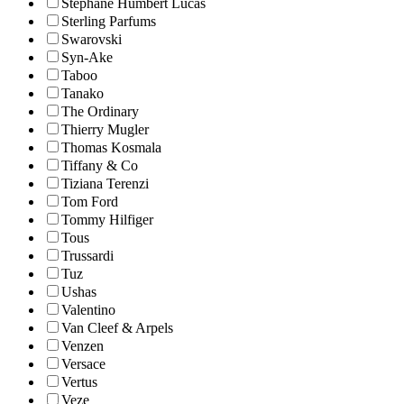
Stephane Humbert Lucas
Sterling Parfums
Swarovski
Syn-Ake
Taboo
Tanako
The Ordinary
Thierry Mugler
Thomas Kosmala
Tiffany & Co
Tiziana Terenzi
Tom Ford
Tommy Hilfiger
Tous
Trussardi
Tuz
Ushas
Valentino
Van Cleef & Arpels
Venzen
Versace
Vertus
Veze