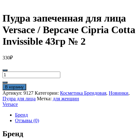
Пудра запеченная для лица
Versace / Версаче Cipria Cotta
Invissible 43гр № 2
330
₽
Количество
товара
Пудра
В корзину
запеченная
Артикул:
9127
Категории:
Косметика Брендовая
,
Новинки
,
для
Пудра для лица
Метка:
для женщин
лица
Versace
Versace
/
Бренд
Версаче
Отзывы (0)
Cipria
Cotta
Бренд
Invissible