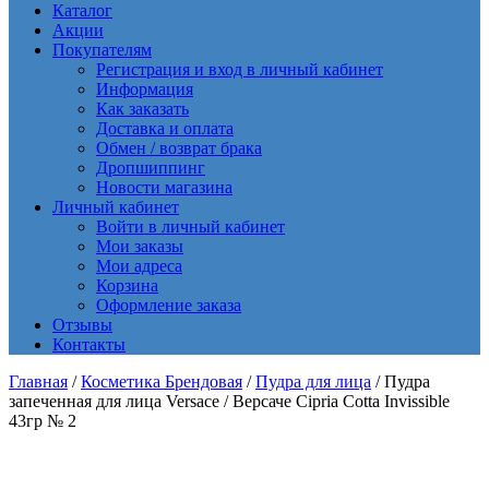
Каталог
Акции
Покупателям
Регистрация и вход в личный кабинет
Информация
Как заказать
Доставка и оплата
Обмен / возврат брака
Дропшиппинг
Новости магазина
Личный кабинет
Войти в личный кабинет
Мои заказы
Мои адреса
Корзина
Оформление заказа
Отзывы
Контакты
Главная
/
Косметика Брендовая
/
Пудра для лица
/ Пудра
запеченная для лица Versace / Версаче Cipria Cotta Invissible
43гр № 2