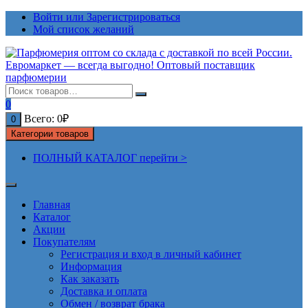
Перейти
Войти или Зарегистрироваться
к
Мой список желаний
содержимому
0
Всего:
0
₽
0
Категории товаров
ПОЛНЫЙ КАТАЛОГ перейти >
Главная
Каталог
Акции
Покупателям
Регистрация и вход в личный кабинет
Информация
Как заказать
Доставка и оплата
Обмен / возврат брака