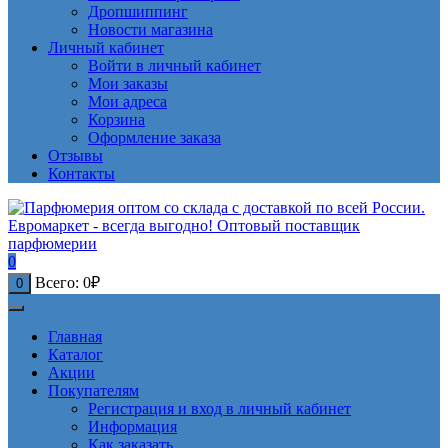
Дропшиппинг
Новости магазина
Личный кабинет
Войти в личный кабинет
Мои заказы
Мои адреса
Корзина
Оформление заказа
Отзывы
Контакты
0
Всего:
0
₽
0
Главная
Каталог
Акции
Покупателям
Регистрация и вход в личный кабинет
Информация
Как заказать