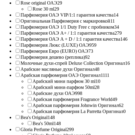
Rose original ОАЭ
29
Rose 30 ml
29
Парфюмерия ОАЭ VIP/1:1 гарантия качества
14
Оригинальная Парфюмерия с маркировкой
11
Парфюмерия ОАЭ 1/1 Duty Free с пробником
34
Парфюмерия ОАЭ A+ / 1:1 гарантия качества
279
Парфюмерия ОАЭ A + D / 1:1 гарантия качества
146
Парфюмерия Люкс (LUXE) ОАЭ
959
Парфюмерия Евро (EURO) ОАЭ
73
Парфюмерия дешево (реплика)
92
Молочные духи-спрей Deluxe Collection Оригинал
16
Арабские масляные духи Оригинал
48
Арабская парфюмерия ОАЭ Оригинал
1111
Арабский мини парфюм 30 ml
10
Арабский мини-парфюм 50ml
28
Арабские духи ОАЭ
998
Арабская парфюмерия Fragrance World
49
Арабская парфюмерия Johnwin Оригинал
62
Арабская парфюмерия La Parretta Оригинал
0
Bea's Original
148
Bea's 50ml
148
Gloria Perfume Original
299