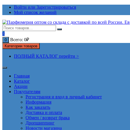
Перейти
Войти или Зарегистрироваться
к
Мой список желаний
содержимому
0
Всего:
0
₽
0
Категории товаров
ПОЛНЫЙ КАТАЛОГ перейти >
Главная
Каталог
Акции
Покупателям
Регистрация и вход в личный кабинет
Информация
Как заказать
Доставка и оплата
Обмен / возврат брака
Дропшиппинг
Новости магазина