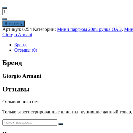
Количество
товара
Пробники
В корзину
духов
Артикул:
6254
Категории:
Мини парфюм 20ml ручка ОАЭ
,
Мин
20ml
Giorgio Armani
Giorgio
Armani
Бренд
“Stronger
Отзывы (0)
With
You”
Бренд
для
мужчин
Giorgio Armani
ОАЭ
Lux
Отзывы
Отзывов пока нет.
Только зарегистрированные клиенты, купившие данный товар,