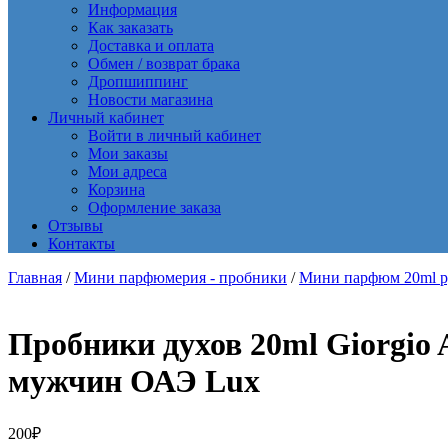
Информация
Как заказать
Доставка и оплата
Обмен / возврат брака
Дропшиппинг
Новости магазина
Личный кабинет
Войти в личный кабинет
Мои заказы
Мои адреса
Корзина
Оформление заказа
Отзывы
Контакты
Главная
/
Мини парфюмерия - пробники
/
Мини парфюм 20ml 
Пробники духов 20ml Giorgio 
мужчин ОАЭ Lux
200
₽