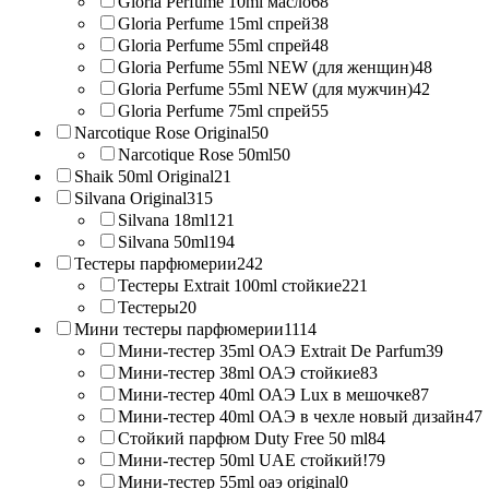
Gloria Perfume 10ml масло
68
Gloria Perfume 15ml спрей
38
Gloria Perfume 55ml спрей
48
Gloria Perfume 55ml NEW (для женщин)
48
Gloria Perfume 55ml NEW (для мужчин)
42
Gloria Perfume 75ml спрей
55
Narcotique Rose Original
50
Narcotique Rose 50ml
50
Shaik 50ml Original
21
Silvana Original
315
Silvana 18ml
121
Silvana 50ml
194
Тестеры парфюмерии
242
Тестеры Extrait 100ml стойкие
221
Тестеры
20
Мини тестеры парфюмерии
1114
Мини-тестер 35ml ОАЭ Extrait De Parfum
39
Мини-тестер 38ml ОАЭ стойкие
83
Мини-тестер 40ml ОАЭ Lux в мешочке
87
Мини-тестер 40ml ОАЭ в чехле новый дизайн
47
Стойкий парфюм Duty Free 50 ml
84
Мини-тестер 50ml UAE стойкий!
79
Мини-тестер 55ml оаэ original
0