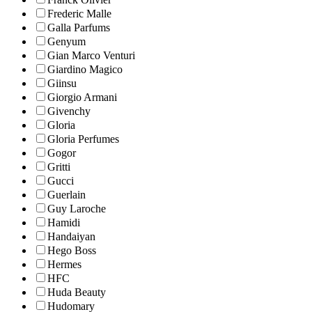
Frederic Malle
Galla Parfums
Genyum
Gian Marco Venturi
Giardino Magico
Giinsu
Giorgio Armani
Givenchy
Gloria
Gloria Perfumes
Gogor
Gritti
Gucci
Guerlain
Guy Laroche
Hamidi
Handaiyan
Hego Boss
Hermes
HFC
Huda Beauty
Hudomary