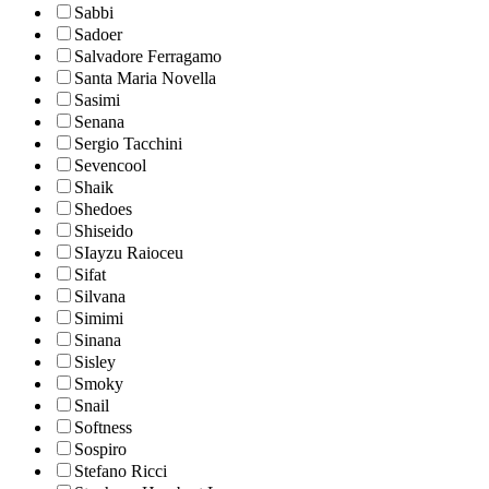
Sabbi
Sadoer
Salvadore Ferragamo
Santa Maria Novella
Sasimi
Senana
Sergio Tacchini
Sevencool
Shaik
Shedoes
Shiseido
SIayzu Raioceu
Sifat
Silvana
Simimi
Sinana
Sisley
Smoky
Snail
Softness
Sospiro
Stefano Ricci