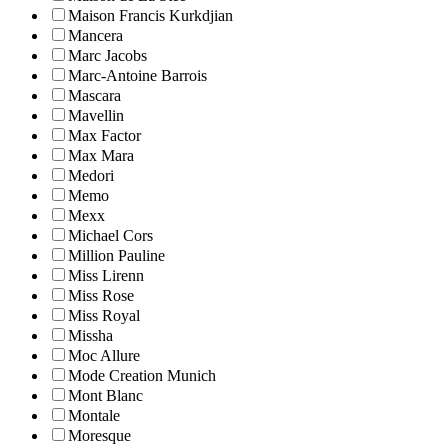
Maison Francis Kurkdjian
Mancera
Marc Jacobs
Marc-Antoine Barrois
Mascara
Mavellin
Max Factor
Max Mara
Medori
Memo
Mexx
Michael Cors
Million Pauline
Miss Lirenn
Miss Rose
Miss Royal
Missha
Moc Allure
Mode Creation Munich
Mont Blanc
Montale
Moresque