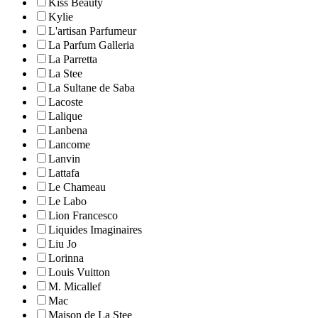
Kiss Beauty
Kylie
L'artisan Parfumeur
La Parfum Galleria
La Parretta
La Stee
La Sultane de Saba
Lacoste
Lalique
Lanbena
Lancome
Lanvin
Lattafa
Le Chameau
Le Labo
Lion Francesco
Liquides Imaginaires
Liu Jo
Lorinna
Louis Vuitton
M. Micallef
Mac
Maison de La Stee