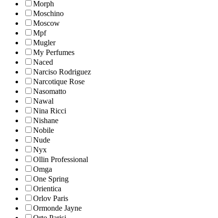
Morph
Moschino
Moscow
Mpf
Mugler
My Perfumes
Naced
Narciso Rodriguez
Narcotique Rose
Nasomatto
Nawal
Nina Ricci
Nishane
Nobile
Nude
Nyx
Ollin Professional
Omga
One Spring
Orientica
Orlov Paris
Ormonde Jayne
Orto Parisi