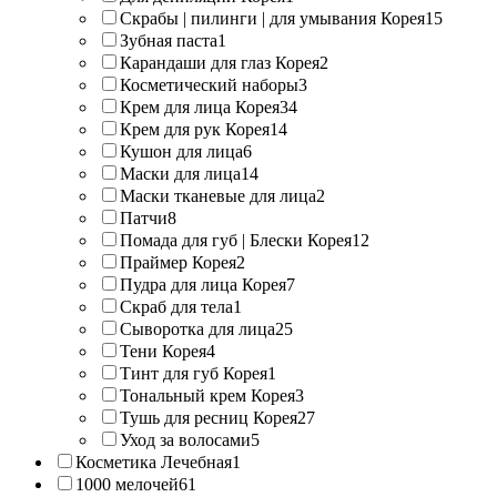
Скрабы | пилинги | для умывания Корея
15
Зубная паста
1
Карандаши для глаз Корея
2
Косметический наборы
3
Крем для лица Корея
34
Крем для рук Корея
14
Кушон для лица
6
Маски для лица
14
Маски тканевые для лица
2
Патчи
8
Помада для губ | Блески Корея
12
Праймер Корея
2
Пудра для лица Корея
7
Скраб для тела
1
Сыворотка для лица
25
Тени Корея
4
Тинт для губ Корея
1
Тональный крем Корея
3
Тушь для ресниц Корея
27
Уход за волосами
5
Косметика Лечебная
1
1000 мелочей
61