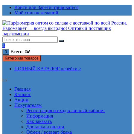
Перейти
Войти или Зарегистрироваться
к
Мой список желаний
содержимому
0
Всего:
0
₽
0
Категории товаров
ПОЛНЫЙ КАТАЛОГ перейти >
Главная
Каталог
Акции
Покупателям
Регистрация и вход в личный кабинет
Информация
Как заказать
Доставка и оплата
Обмен / возврат брака