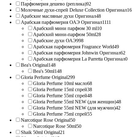
Парфюмерия дешево (реплика)
92
Молочные духи-спрей Deluxe Collection Оригинал
16
Арабские масляные духи Оригинал
48
Арабская парфюмерия ОАЭ Оригинал
1111
Арабский мини парфюм 30 ml
10
Арабский мини-парфюм 50ml
28
Арабские духи ОАЭ
998
Арабская парфюмерия Fragrance World
49
Арабская парфюмерия Johnwin Оригинал
62
Арабская парфюмерия La Parretta Оригинал
0
Bea's Original
148
Bea's 50ml
148
Gloria Perfume Original
299
Gloria Perfume 10ml масло
68
Gloria Perfume 15ml спрей
38
Gloria Perfume 55ml спрей
48
Gloria Perfume 55ml NEW (для женщин)
48
Gloria Perfume 55ml NEW (для мужчин)
42
Gloria Perfume 75ml спрей
55
Narcotique Rose Original
50
Narcotique Rose 50ml
50
Shaik 50ml Original
21