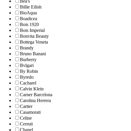
Bea's
Billie Eilish
BioAqua
Boadicea
Bois 1920
Bois Imperial
Bonvita Beauty
Bottega Veneta
Brandy
Bruno Banani
Burberry
Bvlgari
By Robin
Byredo
Cacharel
Calvin Klein
Carner Barcelona
Carolina Herrera
Cartier
Casamorati
Celine
Cerruti
Chanel