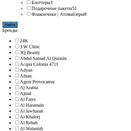
Блоттеры
1
Подарочные пакеты
51
Флакончики | Атомайзеры
8
Найти
Бренды
24K
3 W Clinic
3Q Beauty
Abdul Samad Al Qurashi
Acqua Colonia 4711
Adyan
Afnan
Agent Provocateur
Aj Arabia
Ajmal
Al Fares
Al Haramain
Al Jawharah
Al Khaleej
Al Rehab
Al Wataniah