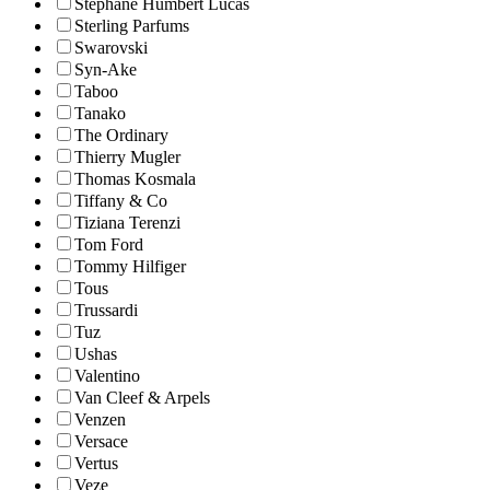
Stephane Humbert Lucas
Sterling Parfums
Swarovski
Syn-Ake
Taboo
Tanako
The Ordinary
Thierry Mugler
Thomas Kosmala
Tiffany & Co
Tiziana Terenzi
Tom Ford
Tommy Hilfiger
Tous
Trussardi
Tuz
Ushas
Valentino
Van Cleef & Arpels
Venzen
Versace
Vertus
Veze