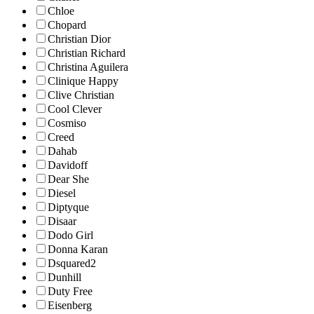
Chloe
Chopard
Christian Dior
Christian Richard
Christina Aguilera
Clinique Happy
Clive Christian
Cool Clever
Cosmiso
Creed
Dahab
Davidoff
Dear She
Diesel
Diptyque
Disaar
Dodo Girl
Donna Karan
Dsquared2
Dunhill
Duty Free
Eisenberg