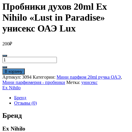
Пробники духов 20ml Ex
Nihilo «Lust in Paradise»
унисекс ОАЭ Lux
200
₽
Количество
товара
Пробники
В корзину
духов
Артикул:
3094
Категории:
Мини парфюм 20ml ручка ОАЭ
,
20ml
Мини парфюмерия - пробники
Метка:
унисекс
Ex
Ex Nihilo
Nihilo
"Lust
Бренд
in
Отзывы (0)
Paradise"
унисекс
Бренд
ОАЭ
Lux
Ex Nihilo