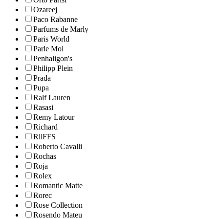
Ozareej
Paco Rabanne
Parfums de Marly
Paris World
Parle Moi
Penhaligon's
Philipp Plein
Prada
Pupa
Ralf Lauren
Rasasi
Remy Latour
Richard
RiiFFS
Roberto Cavalli
Rochas
Roja
Rolex
Romantic Matte
Rorec
Rose Collection
Rosendo Mateu