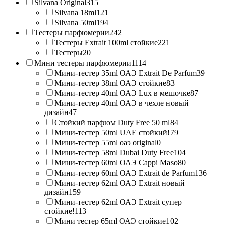
Silvana Original
315
Silvana 18ml
121
Silvana 50ml
194
Тестеры парфюмерии
242
Тестеры Extrait 100ml стойкие
221
Тестеры
20
Мини тестеры парфюмерии
1114
Мини-тестер 35ml ОАЭ Extrait De Parfum
39
Мини-тестер 38ml ОАЭ стойкие
83
Мини-тестер 40ml ОАЭ Lux в мешочке
87
Мини-тестер 40ml ОАЭ в чехле новый
дизайн
47
Стойкий парфюм Duty Free 50 ml
84
Мини-тестер 50ml UAE стойкий!
79
Мини-тестер 55ml оаэ original
0
Мини-тестер 58ml Dubai Duty Free
104
Мини-тестер 60ml ОАЭ Cappi Maso
80
Мини-тестер 60ml ОАЭ Extrait de Parfum
136
Мини-тестер 62ml ОАЭ Extrait новый
дизайн
159
Мини-тестер 62ml ОАЭ Extrait супер
стойкие!
113
Мини тестер 65ml ОАЭ стойкие
102