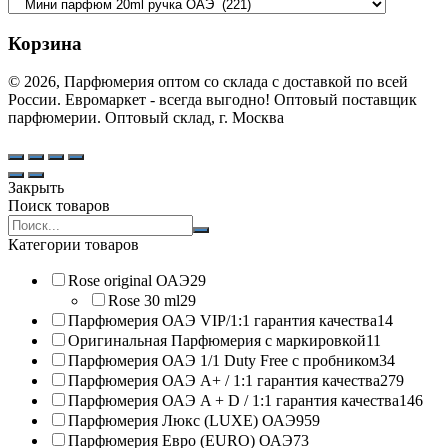
Корзина
© 2026, Парфюмерия оптом со склада с доставкой по всей
России. Евромаркет - всегда выгодно! Оптовый поставщик
парфюмерии. Оптовый склад, г. Москва
Закрыть
Поиск товаров
Search
products:
Категории товаров
Rose original ОАЭ
29
Rose 30 ml
29
Парфюмерия ОАЭ VIP/1:1 гарантия качества
14
Оригинальная Парфюмерия с маркировкой
11
Парфюмерия ОАЭ 1/1 Duty Free с пробником
34
Парфюмерия ОАЭ A+ / 1:1 гарантия качества
279
Парфюмерия ОАЭ A + D / 1:1 гарантия качества
146
Парфюмерия Люкс (LUXE) ОАЭ
959
Парфюмерия Евро (EURO) ОАЭ
73