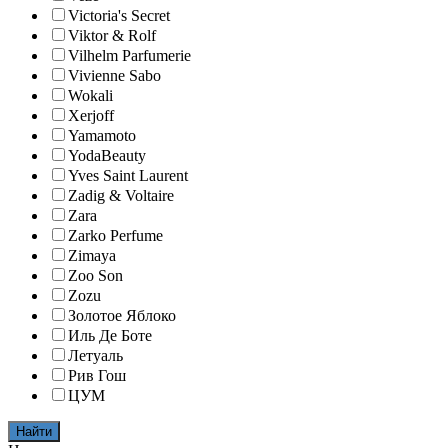
Victoria's Secret
Viktor & Rolf
Vilhelm Parfumerie
Vivienne Sabo
Wokali
Xerjoff
Yamamoto
YodaBeauty
Yves Saint Laurent
Zadig & Voltaire
Zara
Zarko Perfume
Zimaya
Zoo Son
Zozu
Золотое Яблоко
Иль Де Боте
Летуаль
Рив Гош
ЦУМ
Найти