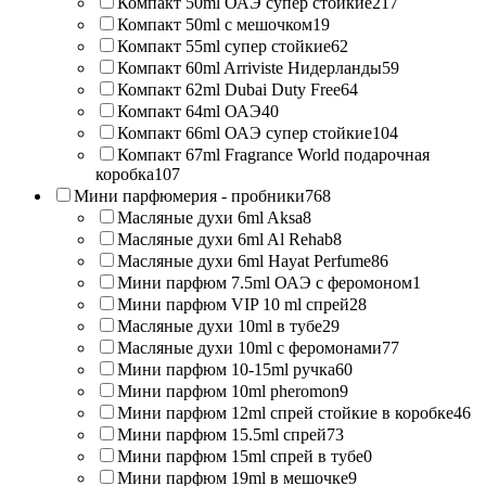
Компакт 50ml ОАЭ супер стойкие
217
Компакт 50ml с мешочком
19
Компакт 55ml супер стойкие
62
Компакт 60ml Arriviste Нидерланды
59
Компакт 62ml Dubai Duty Free
64
Компакт 64ml ОАЭ
40
Компакт 66ml ОАЭ супер стойкие
104
Компакт 67ml Fragrance World подарочная
коробка
107
Мини парфюмерия - пробники
768
Масляные духи 6ml Aksa
8
Масляные духи 6ml Al Rehab
8
Масляные духи 6ml Hayat Perfume
86
Мини парфюм 7.5ml ОАЭ с феромоном
1
Мини парфюм VIP 10 ml спрей
28
Масляные духи 10ml в тубе
29
Масляные духи 10ml с феромонами
77
Мини парфюм 10-15ml ручка
60
Мини парфюм 10ml pheromon
9
Мини парфюм 12ml спрей стойкие в коробке
46
Мини парфюм 15.5ml спрей
73
Мини парфюм 15ml спрей в тубе
0
Мини парфюм 19ml в мешочке
9