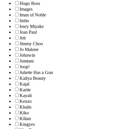
Hugo Boss
Images
Iman of Noble
Initio
Issey Miyake
Jean Paul
Jett
Jimmy Choo
Jo Malone
Johnwin
Jomtam
Joop!
Juliette Has a Gun
Kailya Beauty
Kajal
Karite
Kayali
Kenzo
Khalis
Kiko
Kilian
Kingyes