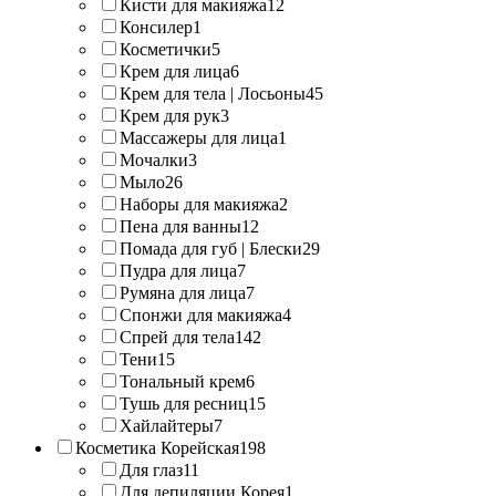
Кисти для макияжа
12
Консилер
1
Косметички
5
Крем для лица
6
Крем для тела | Лосьоны
45
Крем для рук
3
Массажеры для лица
1
Мочалки
3
Мыло
26
Наборы для макияжа
2
Пена для ванны
12
Помада для губ | Блески
29
Пудра для лица
7
Румяна для лица
7
Спонжи для макияжа
4
Спрей для тела
142
Тени
15
Тональный крем
6
Тушь для ресниц
15
Хайлайтеры
7
Косметика Корейская
198
Для глаз
11
Для депиляции Корея
1