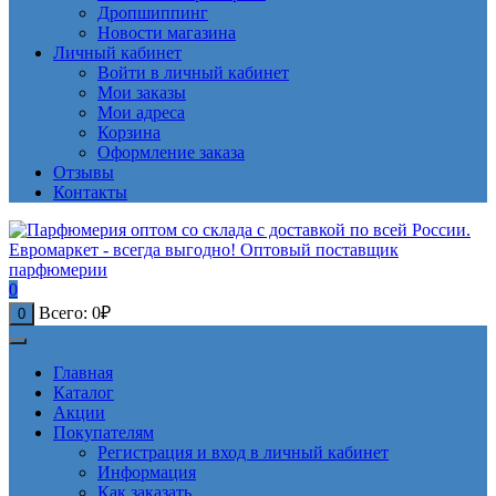
Дропшиппинг
Новости магазина
Личный кабинет
Войти в личный кабинет
Мои заказы
Мои адреса
Корзина
Оформление заказа
Отзывы
Контакты
0
Всего:
0
₽
0
Главная
Каталог
Акции
Покупателям
Регистрация и вход в личный кабинет
Информация
Как заказать