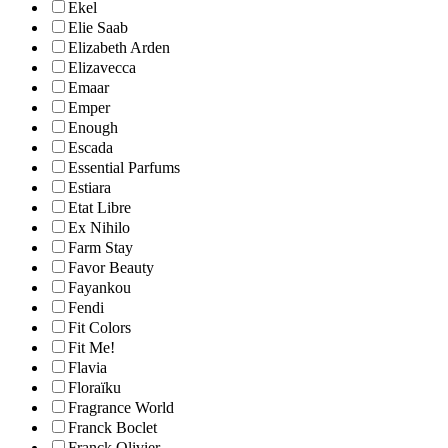
Ekel
Elie Saab
Elizabeth Arden
Elizavecca
Emaar
Emper
Enough
Escada
Essential Parfums
Estiara
Etat Libre
Ex Nihilo
Farm Stay
Favor Beauty
Fayankou
Fendi
Fit Colors
Fit Me!
Flavia
Floraïku
Fragrance World
Franck Boclet
Franck Olivier