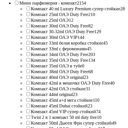
Мини парфюмерия - компакт
2154
Компакт 40 ml Luxury Premium супер стойкие
28
Компакт 25ml ОАЭ Duty Free
210
Компакт 25ml ОАЭ
12
Компакт 30ml ОАЭ Duty Free
82
Компакт 30-32ml ОАЭ Duty Free
129
Компакт 30ml ОАЭ VIP
144
Компакт 33ml белая коробка стойкие
45
Компакт 33ml с феромонами
45
Компакт 34ml ОАЭ Duty Free
203
Компакт 35ml ОАЭ Duty Free
134
Компакт 35ml ОАЭ в тубе
0
Компакт 38ml ОАЭ Duty Free
68
Компакт 40ml ОАЭ original
23
Компакт 42ml в мешочке ОАЭ Duty Free
40
Компакт 42ml ОАЭ стойкие
31
Компакт 44ml original
23
Компакт 45ml a+d мега стойкие
110
Компакт 45ml Dubai стойкий
23
Компакт 45ml VIP супер стойкий
74
Twist 2 в 1 компакт 50 ml duty free
10
Компакт 50ml Дьюти Фри супер стойкий
49