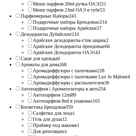
Мини парфюм 20ml ручка ОАЭ
221
Мини парфюм 23ml ОАЭ в тубе
53
Парфюмерные Наборы
243
Подарочные наборы Брендовые
214
Подарочные наборы Арабские
27
Дезодоранты Дубайские
210
Арабские дезодоранты-стик шарик
2
Арабские Дезодоранты брендовые
66
Арабские Дезодоранты ОАЭ
143
Саше для одежды
0
Ароматы для дома
268
Аромадиффузоры с палочками
228
Аромадиффузоры с палочками Lux Jo Malone
4
Аромадиффузоры с распылителем
36
Автопарфюм | Ароматизаторы в авто
254
Автопарфюм 12ml
89
Автопарфюм 8ml в упаковке
165
Косметика Брендовая
359
Салфетки для лица
1
Гель для душа
12
Праймер под макияж
1
Для депиляции
1