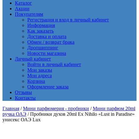
Каталог
Акции
Покупателям
Регистрация и вход в личный кабинет
Информация
Как заказать
Доставка и оплата
Обмен / возврат брака
Дропшиппинг
Новости магазина
Личный кабинет
Войти в личный кабинет
Мои заказы
Мои адреса
Корзина
Оформление заказа
Отзывы
Контакты
Главная
/
Мини парфюмерия - пробники
/
Мини парфюм 20ml
ручка ОАЭ
/ Пробники духов 20ml Ex Nihilo «Lust in Paradise»
унисекс ОАЭ Lux