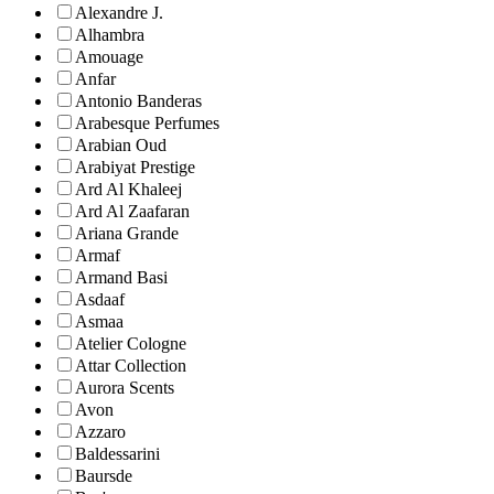
Alexandre J.
Alhambra
Amouage
Anfar
Antonio Banderas
Arabesque Perfumes
Arabian Oud
Arabiyat Prestige
Ard Al Khaleej
Ard Al Zaafaran
Ariana Grande
Armaf
Armand Basi
Asdaaf
Asmaa
Atelier Cologne
Attar Collection
Aurora Scents
Avon
Azzaro
Baldessarini
Baursde