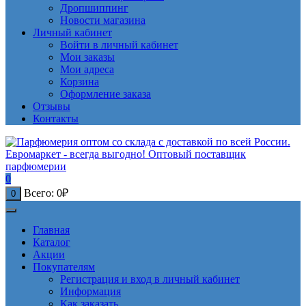
Дропшиппинг
Новости магазина
Личный кабинет
Войти в личный кабинет
Мои заказы
Мои адреса
Корзина
Оформление заказа
Отзывы
Контакты
0
Всего:
0
₽
0
Главная
Каталог
Акции
Покупателям
Регистрация и вход в личный кабинет
Информация
Как заказать