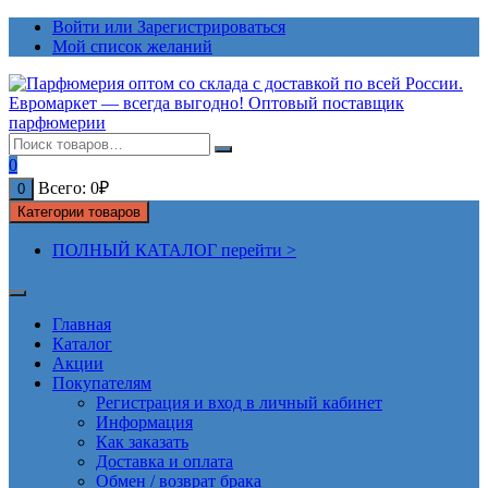
Перейти
Войти или Зарегистрироваться
к
Мой список желаний
содержимому
0
Всего:
0
₽
0
Категории товаров
ПОЛНЫЙ КАТАЛОГ перейти >
Главная
Каталог
Акции
Покупателям
Регистрация и вход в личный кабинет
Информация
Как заказать
Доставка и оплата
Обмен / возврат брака