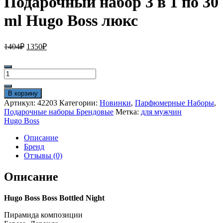
Подарочный набор 3 в 1 по 30
ml Hugo Boss люкс
Первоначальная
Текущая
1404
₽
1350
₽
цена
цена:
составляла
1350₽.
Количество
1404₽.
товара
Подарочный
В корзину
набор
Артикул:
42203
Категории:
Новинки
,
Парфюмерные Наборы
,
3
Подарочные наборы Брендовые
Метка:
для мужчин
в
Hugo Boss
1
по
Описание
30
Бренд
ml
Отзывы (0)
Hugo
Boss
Описание
люкс
Hugo Boss Boss Bottled Night
Пирамида композиции