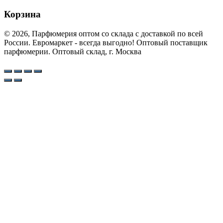
Корзина
© 2026, Парфюмерия оптом со склада с доставкой по всей
России. Евромаркет - всегда выгодно! Оптовый поставщик
парфюмерии. Оптовый склад, г. Москва
Поиск товаров
Search
products:
Категории товаров
Rose original ОАЭ
29
Rose 30 ml
29
Парфюмерия ОАЭ VIP/1:1 гарантия качества
14
Оригинальная Парфюмерия с маркировкой
11
Парфюмерия ОАЭ 1/1 Duty Free с пробником
34
Парфюмерия ОАЭ A+ / 1:1 гарантия качества
279