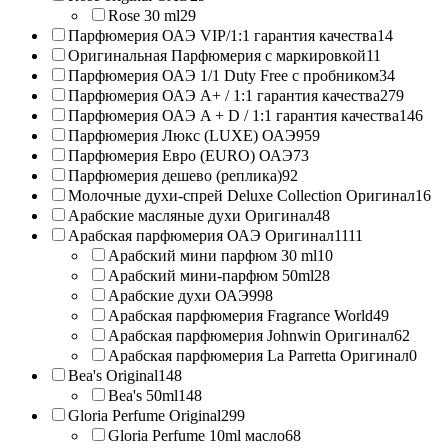
Rose 30 ml
29
Парфюмерия ОАЭ VIP/1:1 гарантия качества
14
Оригинальная Парфюмерия с маркировкой
11
Парфюмерия ОАЭ 1/1 Duty Free с пробником
34
Парфюмерия ОАЭ A+ / 1:1 гарантия качества
279
Парфюмерия ОАЭ A + D / 1:1 гарантия качества
146
Парфюмерия Люкс (LUXE) ОАЭ
959
Парфюмерия Евро (EURO) ОАЭ
73
Парфюмерия дешево (реплика)
92
Молочные духи-спрей Deluxe Collection Оригинал
16
Арабские масляные духи Оригинал
48
Арабская парфюмерия ОАЭ Оригинал
1111
Арабский мини парфюм 30 ml
10
Арабский мини-парфюм 50ml
28
Арабские духи ОАЭ
998
Арабская парфюмерия Fragrance World
49
Арабская парфюмерия Johnwin Оригинал
62
Арабская парфюмерия La Parretta Оригинал
0
Bea's Original
148
Bea's 50ml
148
Gloria Perfume Original
299
Gloria Perfume 10ml масло
68