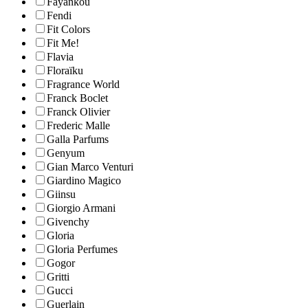
Fayankou
Fendi
Fit Colors
Fit Me!
Flavia
Floraïku
Fragrance World
Franck Boclet
Franck Olivier
Frederic Malle
Galla Parfums
Genyum
Gian Marco Venturi
Giardino Magico
Giinsu
Giorgio Armani
Givenchy
Gloria
Gloria Perfumes
Gogor
Gritti
Gucci
Guerlain