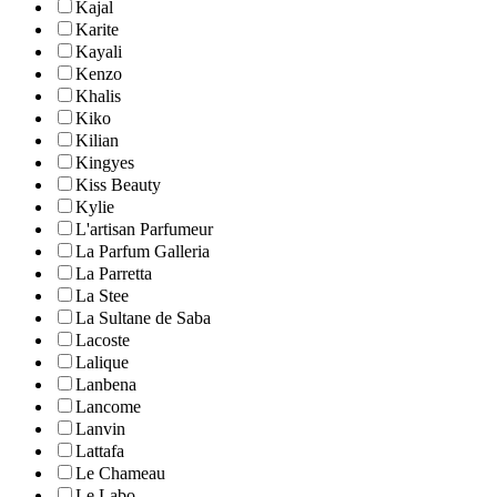
Kajal
Karite
Kayali
Kenzo
Khalis
Kiko
Kilian
Kingyes
Kiss Beauty
Kylie
L'artisan Parfumeur
La Parfum Galleria
La Parretta
La Stee
La Sultane de Saba
Lacoste
Lalique
Lanbena
Lancome
Lanvin
Lattafa
Le Chameau
Le Labo