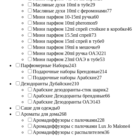
Масляные духи 10ml в тубе
29
Масляные духи 10ml с феромонами
77
Мини парфюм 10-15ml ручка
60
Мини парфюм 10ml pheromon
9
Мини парфюм 12ml спрей стойкие в коробке
46
Мини парфюм 15.5ml спрей
73
Мини парфюм 15ml спрей в тубе
0
Мини парфюм 19ml в мешочке
9
Мини парфюм 20ml ручка ОАЭ
221
Мини парфюм 23ml ОАЭ в тубе
53
Парфюмерные Наборы
243
Подарочные наборы Брендовые
214
Подарочные наборы Арабские
27
Дезодоранты Дубайские
210
Арабские дезодоранты-стик шарик
2
Арабские Дезодоранты брендовые
66
Арабские Дезодоранты ОАЭ
143
Саше для одежды
0
Ароматы для дома
268
Аромадиффузоры с палочками
228
Аромадиффузоры с палочками Lux Jo Malone
4
Аромадиффузоры с распылителем
36