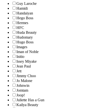
Guy Laroche
Hamidi
Handaiyan
Hego Boss
Hermes
HFC
Huda Beauty
Hudomary
Hugo Boss
Images
Iman of Noble
Initio
Issey Miyake
Jean Paul
Jett
Jimmy Choo
Jo Malone
Johnwin
Jomtam
Joop!
Juliette Has a Gun
Kailya Beauty