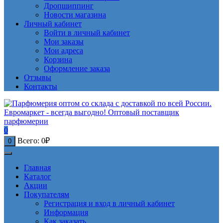
Дропшиппинг
Новости магазина
Личный кабинет
Войти в личный кабинет
Мои заказы
Мои адреса
Корзина
Оформление заказа
Отзывы
Контакты
0
Всего:
0
₽
0
Главная
Каталог
Акции
Покупателям
Регистрация и вход в личный кабинет
Информация
Как заказать