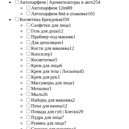
Автопарфюм | Ароматизаторы в авто
254
Автопарфюм 12ml
89
Автопарфюм 8ml в упаковке
165
Косметика Брендовая
359
Салфетки для лица
1
Гель для душа
12
Праймер под макияж
1
Для депиляции
1
Кисти для макияжа
12
Консилер
1
Косметички
5
Крем для лица
6
Крем для тела | Лосьоны
45
Крем для рук
3
Массажеры для лица
1
Мочалки
3
Мыло
26
Наборы для макияжа
2
Пена для ванны
12
Помада для губ | Блески
29
Пудра для лица
7
Румяна для лица
7
Спонжи для макияжа
4