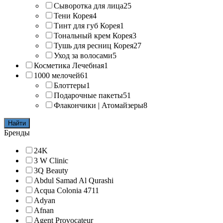
Сыворотка для лица
25
Тени Корея
4
Тинт для губ Корея
1
Тональный крем Корея
3
Тушь для ресниц Корея
27
Уход за волосами
5
Косметика Лечебная
1
1000 мелочей
61
Блоттеры
1
Подарочные пакеты
51
Флакончики | Атомайзеры
8
Найти
Бренды
24K
3 W Clinic
3Q Beauty
Abdul Samad Al Qurashi
Acqua Colonia 4711
Adyan
Afnan
Agent Provocateur