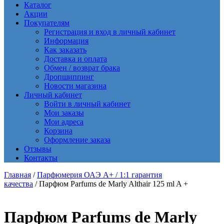
Каталог
Акции
Покупателям
Регистрация и вход в личный кабинет
Информация
Как заказать
Доставка и оплата
Обмен / возврат брака
Дропшиппинг
Новости магазина
Личный кабинет
Войти в личный кабинет
Мои заказы
Мои адреса
Корзина
Оформление заказа
Отзывы
Контакты
Главная
/
Парфюмерия ОАЭ A+ / 1:1 гарантия
качества
/ Парфюм Parfums de Marly Althair 125 ml A +
Парфюм Parfums de Marly