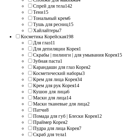
Спрей для тела
142
Тени
15
Тональный крем
6
Тушь для ресниц
15
Хайлайтеры
7
Косметика Корейская
198
Для глаз
11
Для депиляции Корея
1
Скрабы | пилинги | для умывания Корея
15
Зубная паста
1
Карандаши для глаз Корея
2
Косметический наборы
3
Крем для лица Корея
34
Крем для рук Корея
14
Кушон для лица
6
Маски для лица
14
Маски тканевые для лица
2
Патчи
8
Помада для губ | Блески Корея
12
Праймер Корея
2
Пудра для лица Корея
7
Скраб для тела
1