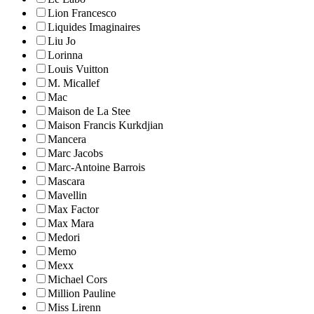
Lion Francesco
Liquides Imaginaires
Liu Jo
Lorinna
Louis Vuitton
M. Micallef
Mac
Maison de La Stee
Maison Francis Kurkdjian
Mancera
Marc Jacobs
Marc-Antoine Barrois
Mascara
Mavellin
Max Factor
Max Mara
Medori
Memo
Mexx
Michael Cors
Million Pauline
Miss Lirenn