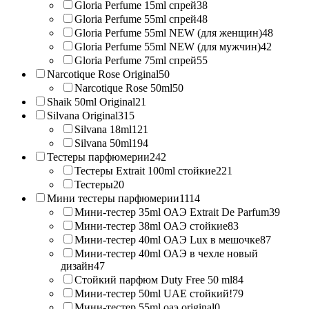
Gloria Perfume 15ml спрей
38
Gloria Perfume 55ml спрей
48
Gloria Perfume 55ml NEW (для женщин)
48
Gloria Perfume 55ml NEW (для мужчин)
42
Gloria Perfume 75ml спрей
55
Narcotique Rose Original
50
Narcotique Rose 50ml
50
Shaik 50ml Original
21
Silvana Original
315
Silvana 18ml
121
Silvana 50ml
194
Тестеры парфюмерии
242
Тестеры Extrait 100ml стойкие
221
Тестеры
20
Мини тестеры парфюмерии
1114
Мини-тестер 35ml ОАЭ Extrait De Parfum
39
Мини-тестер 38ml ОАЭ стойкие
83
Мини-тестер 40ml ОАЭ Lux в мешочке
87
Мини-тестер 40ml ОАЭ в чехле новый
дизайн
47
Стойкий парфюм Duty Free 50 ml
84
Мини-тестер 50ml UAE стойкий!
79
Мини-тестер 55ml оаэ original
0