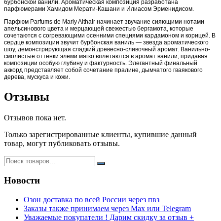
бурбонской ванили. Ароматическая композиция разработана
парфюмерами Хамидом Мерати-Кашани и Илиасом Эрменидисом.
Парфюм Parfums de Marly Althair начинает звучание сияющими нотами
апельсинового цвета и мерцающей свежестью бергамота, которые
сочетаются с согревающими осенними специями кардамоном и корицей. В
сердце композиции звучит бурбонская ваниль — звезда ароматического
шоу, демонстрирующая сладкий древесно-сливочный аромат. Ванильно-
смолистые оттенки элеми мягко вплетаются в аромат ванили, придавая
композиции особую глубину и фактурность. Элегантный финальный
аккорд представляет собой сочетание пралине, дымчатого гваякового
дерева, мускуса и кожи.
Отзывы
Отзывов пока нет.
Только зарегистрированные клиенты, купившие данный
товар, могут публиковать отзывы.
Новости
Озон доставка по всей России через пвз
Заказы также принимаем через Max или Telegram
Уважаемые покупатели ! Дарим скидку за отзыв +