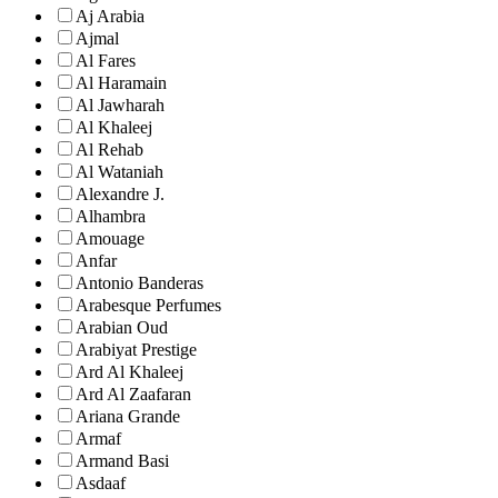
Aj Arabia
Ajmal
Al Fares
Al Haramain
Al Jawharah
Al Khaleej
Al Rehab
Al Wataniah
Alexandre J.
Alhambra
Amouage
Anfar
Antonio Banderas
Arabesque Perfumes
Arabian Oud
Arabiyat Prestige
Ard Al Khaleej
Ard Al Zaafaran
Ariana Grande
Armaf
Armand Basi
Asdaaf