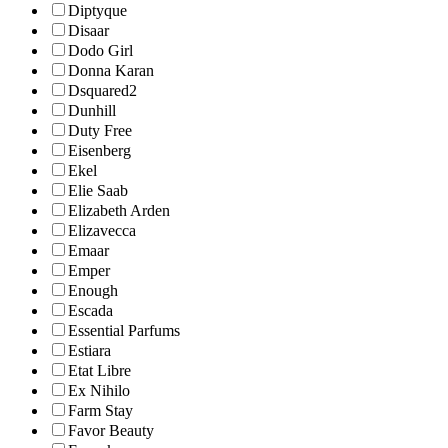
Diptyque
Disaar
Dodo Girl
Donna Karan
Dsquared2
Dunhill
Duty Free
Eisenberg
Ekel
Elie Saab
Elizabeth Arden
Elizavecca
Emaar
Emper
Enough
Escada
Essential Parfums
Estiara
Etat Libre
Ex Nihilo
Farm Stay
Favor Beauty