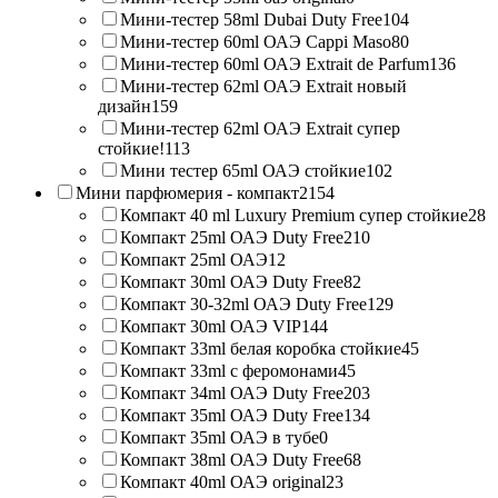
Мини-тестер 58ml Dubai Duty Free
104
Мини-тестер 60ml ОАЭ Cappi Maso
80
Мини-тестер 60ml ОАЭ Extrait de Parfum
136
Мини-тестер 62ml ОАЭ Extrait новый
дизайн
159
Мини-тестер 62ml ОАЭ Extrait супер
стойкие!
113
Мини тестер 65ml ОАЭ стойкие
102
Мини парфюмерия - компакт
2154
Компакт 40 ml Luxury Premium супер стойкие
28
Компакт 25ml ОАЭ Duty Free
210
Компакт 25ml ОАЭ
12
Компакт 30ml ОАЭ Duty Free
82
Компакт 30-32ml ОАЭ Duty Free
129
Компакт 30ml ОАЭ VIP
144
Компакт 33ml белая коробка стойкие
45
Компакт 33ml с феромонами
45
Компакт 34ml ОАЭ Duty Free
203
Компакт 35ml ОАЭ Duty Free
134
Компакт 35ml ОАЭ в тубе
0
Компакт 38ml ОАЭ Duty Free
68
Компакт 40ml ОАЭ original
23