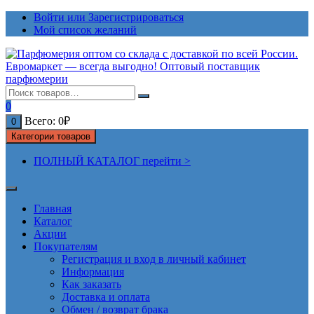
Перейти
Войти или Зарегистрироваться
к
Мой список желаний
содержимому
0
Всего:
0
₽
0
Категории товаров
ПОЛНЫЙ КАТАЛОГ перейти >
Главная
Каталог
Акции
Покупателям
Регистрация и вход в личный кабинет
Информация
Как заказать
Доставка и оплата
Обмен / возврат брака