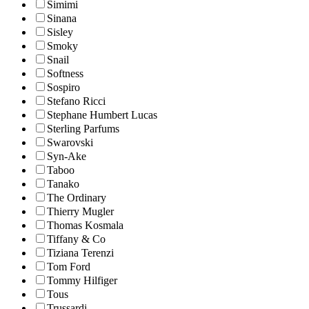
Simimi
Sinana
Sisley
Smoky
Snail
Softness
Sospiro
Stefano Ricci
Stephane Humbert Lucas
Sterling Parfums
Swarovski
Syn-Ake
Taboo
Tanako
The Ordinary
Thierry Mugler
Thomas Kosmala
Tiffany & Co
Tiziana Terenzi
Tom Ford
Tommy Hilfiger
Tous
Trussardi