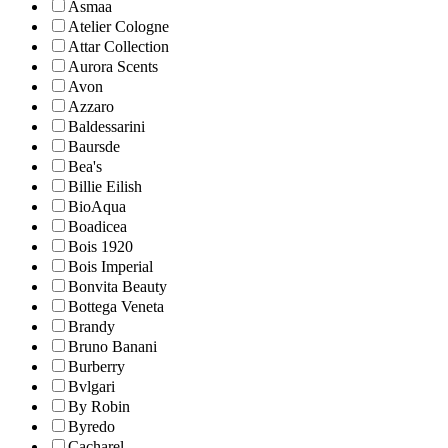
Asmaa
Atelier Cologne
Attar Collection
Aurora Scents
Avon
Azzaro
Baldessarini
Baursde
Bea's
Billie Eilish
BioAqua
Boadicea
Bois 1920
Bois Imperial
Bonvita Beauty
Bottega Veneta
Brandy
Bruno Banani
Burberry
Bvlgari
By Robin
Byredo
Cacharel