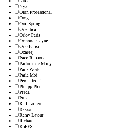
Nude
Nyx
Ollin Professional
Omga
One Spring
Orientica
Orlov Paris
Ormonde Jayne
Orto Parisi
Ozareej
Paco Rabanne
Parfums de Marly
Paris World
Parle Moi
Penhaligon's
Philipp Plein
Prada
Pupa
Ralf Lauren
Rasasi
Remy Latour
Richard
RiiFFS