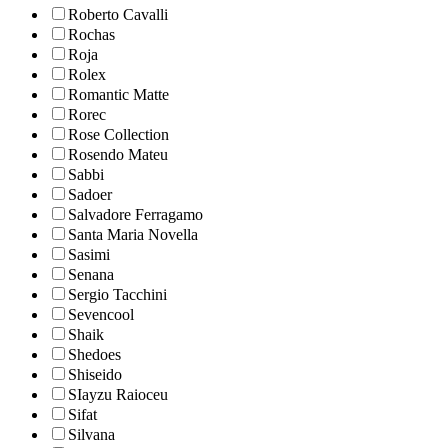
Roberto Cavalli
Rochas
Roja
Rolex
Romantic Matte
Rorec
Rose Collection
Rosendo Mateu
Sabbi
Sadoer
Salvadore Ferragamo
Santa Maria Novella
Sasimi
Senana
Sergio Tacchini
Sevencool
Shaik
Shedoes
Shiseido
SIayzu Raioceu
Sifat
Silvana