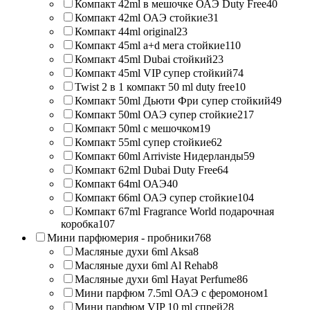
Компакт 42ml в мешочке ОАЭ Duty Free
40
Компакт 42ml ОАЭ стойкие
31
Компакт 44ml original
23
Компакт 45ml a+d мега стойкие
110
Компакт 45ml Dubai стойкий
23
Компакт 45ml VIP супер стойкий
74
Twist 2 в 1 компакт 50 ml duty free
10
Компакт 50ml Дьюти Фри супер стойкий
49
Компакт 50ml ОАЭ супер стойкие
217
Компакт 50ml с мешочком
19
Компакт 55ml супер стойкие
62
Компакт 60ml Arriviste Нидерланды
59
Компакт 62ml Dubai Duty Free
64
Компакт 64ml ОАЭ
40
Компакт 66ml ОАЭ супер стойкие
104
Компакт 67ml Fragrance World подарочная
коробка
107
Мини парфюмерия - пробники
768
Масляные духи 6ml Aksa
8
Масляные духи 6ml Al Rehab
8
Масляные духи 6ml Hayat Perfume
86
Мини парфюм 7.5ml ОАЭ с феромоном
1
Мини парфюм VIP 10 ml спрей
28