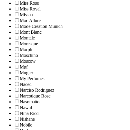
Miss Rose
Miss Royal
Missha
Moc Allure
Mode Creation Munich
Mont Blanc
Montale
Moresque
Morph
Moschino
Moscow
Mpf
Mugler
My Perfumes
Naced
Narciso Rodriguez
Narcotique Rose
Nasomatto
Nawal
Nina Ricci
Nishane
Nobile