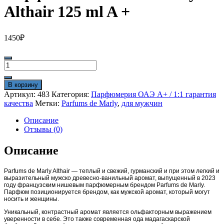
Althair 125 ml A +
1450
₽
Количество
товара
Парфюм
В корзину
Parfums
Артикул:
483
Категория:
Парфюмерия ОАЭ A+ / 1:1 гарантия
de
качества
Метки:
Parfums de Marly
,
для мужчин
Marly
Althair
Описание
125
Отзывы (0)
ml
A
Описание
+
Parfums de Marly Althair — теплый и свежий, гурманский и при этом легкий и
выразительный мужско древесно-ванильный аромат, выпущенный в 2023
году французским нишевым парфюмерным брендом Parfums de Marly.
Парфюм позиционируется брендом, как мужской аромат, который могут
носить и женщины.
Уникальный, контрастный аромат является ольфакторным выражением
уверенности в себе. Это также современная ода мадагаскарской