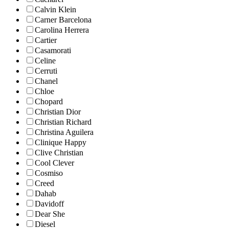
Calvin Klein
Carner Barcelona
Carolina Herrera
Cartier
Casamorati
Celine
Cerruti
Chanel
Chloe
Chopard
Christian Dior
Christian Richard
Christina Aguilera
Clinique Happy
Clive Christian
Cool Clever
Cosmiso
Creed
Dahab
Davidoff
Dear She
Diesel