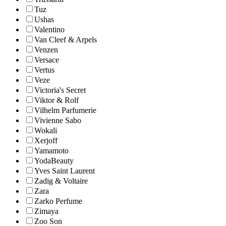
Tuz
Ushas
Valentino
Van Cleef & Arpels
Venzen
Versace
Vertus
Veze
Victoria's Secret
Viktor & Rolf
Vilhelm Parfumerie
Vivienne Sabo
Wokali
Xerjoff
Yamamoto
YodaBeauty
Yves Saint Laurent
Zadig & Voltaire
Zara
Zarko Perfume
Zimaya
Zoo Son