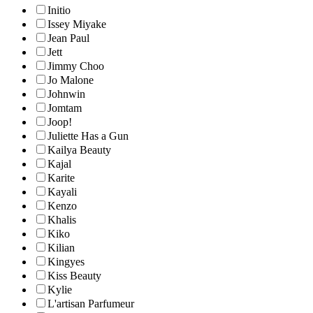
Initio
Issey Miyake
Jean Paul
Jett
Jimmy Choo
Jo Malone
Johnwin
Jomtam
Joop!
Juliette Has a Gun
Kailya Beauty
Kajal
Karite
Kayali
Kenzo
Khalis
Kiko
Kilian
Kingyes
Kiss Beauty
Kylie
L'artisan Parfumeur