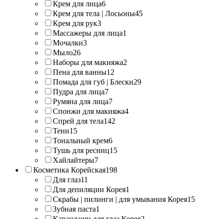
Крем для лица
6
Крем для тела | Лосьоны
45
Крем для рук
3
Массажеры для лица
1
Мочалки
3
Мыло
26
Наборы для макияжа
2
Пена для ванны
12
Помада для губ | Блески
29
Пудра для лица
7
Румяна для лица
7
Спонжи для макияжа
4
Спрей для тела
142
Тени
15
Тональный крем
6
Тушь для ресниц
15
Хайлайтеры
7
Косметика Корейская
198
Для глаз
11
Для депиляции Корея
1
Скрабы | пилинги | для умывания Корея
15
Зубная паста
1
Карандаши для глаз Корея
2