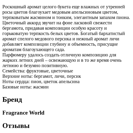
Роскошный аромат целого букета еще влажных от утренней
росы цветов благоухает медовым апельсиновым цветом,
терпковатым жасмином и тонким, элегантным запахом пиона.
Цветочный аккорд звучит на фоне ласковой свежести
бергамота, придавая композиции особую красоту и
горьковатую терпкость белых цветов. Богатый бархатистый
аромат спелого медового персика и нежный аромат личи
добавляет композиции глубину и объемность, присущие
ароматам благоухающего сада.
Парфюмеру удалось создать отличную композицию для
жарких летних дней – освежающую и в то же время очень
летнюю и безумно позитивную.
Семейства: фруктовые, цветочные
Верхние ноты: бергамот, личи, персик
Ноты сердца: пион, цветок апельсина
Базовые ноты: жасмин
Бренд
Fragrance World
Отзывы