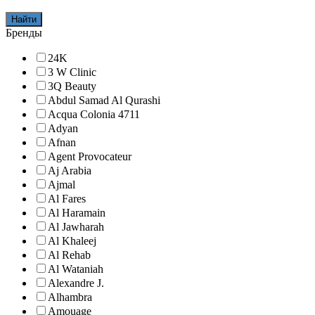
Найти
Бренды
24K
3 W Clinic
3Q Beauty
Abdul Samad Al Qurashi
Acqua Colonia 4711
Adyan
Afnan
Agent Provocateur
Aj Arabia
Ajmal
Al Fares
Al Haramain
Al Jawharah
Al Khaleej
Al Rehab
Al Wataniah
Alexandre J.
Alhambra
Amouage