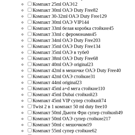
Компакт 25ml ОАЭ
12
Компакт 30ml ОАЭ Duty Free
82
Компакт 30-32ml ОАЭ Duty Free
129
Компакт 30ml ОАЭ VIP
144
Компакт 33ml белая коробка стойкие
45
Компакт 33ml с феромонами
45
Компакт 34ml ОАЭ Duty Free
203
Компакт 35ml ОАЭ Duty Free
134
Компакт 35ml ОАЭ в тубе
0
Компакт 38ml ОАЭ Duty Free
68
Компакт 40ml ОАЭ original
23
Компакт 42ml в мешочке ОАЭ Duty Free
40
Компакт 42ml ОАЭ стойкие
31
Компакт 44ml original
23
Компакт 45ml a+d мега стойкие
110
Компакт 45ml Dubai стойкий
23
Компакт 45ml VIP супер стойкий
74
Twist 2 в 1 компакт 50 ml duty free
10
Компакт 50ml Дьюти Фри супер стойкий
49
Компакт 50ml ОАЭ супер стойкие
217
Компакт 50ml с мешочком
19
Компакт 55ml супер стойкие
62