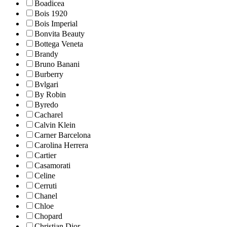
Boadicea
Bois 1920
Bois Imperial
Bonvita Beauty
Bottega Veneta
Brandy
Bruno Banani
Burberry
Bvlgari
By Robin
Byredo
Cacharel
Calvin Klein
Carner Barcelona
Carolina Herrera
Cartier
Casamorati
Celine
Cerruti
Chanel
Chloe
Chopard
Christian Dior