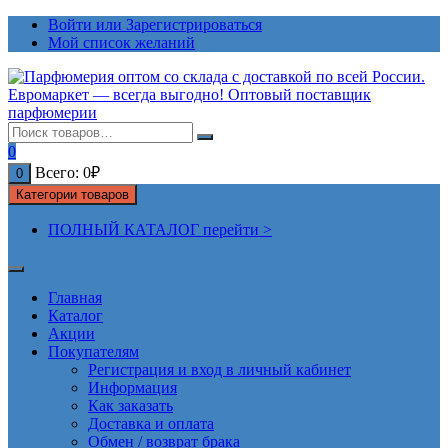
Перейти
Войти или Зарегистрироваться
к
Мой список желаний
содержимому
0
Всего:
0
₽
0
Категории товаров
ПОЛНЫЙ КАТАЛОГ перейти >
Главная
Каталог
Акции
Покупателям
Регистрация и вход в личный кабинет
Информация
Как заказать
Доставка и оплата
Обмен / возврат брака