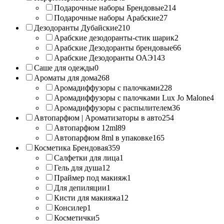
Подарочные наборы Брендовые
214
Подарочные наборы Арабские
27
Дезодоранты Дубайские
210
Арабские дезодоранты-стик шарик
2
Арабские Дезодоранты брендовые
66
Арабские Дезодоранты ОАЭ
143
Саше для одежды
0
Ароматы для дома
268
Аромадиффузоры с палочками
228
Аромадиффузоры с палочками Lux Jo Malone
4
Аромадиффузоры с распылителем
36
Автопарфюм | Ароматизаторы в авто
254
Автопарфюм 12ml
89
Автопарфюм 8ml в упаковке
165
Косметика Брендовая
359
Салфетки для лица
1
Гель для душа
12
Праймер под макияж
1
Для депиляции
1
Кисти для макияжа
12
Консилер
1
Косметички
5