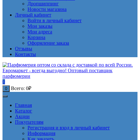
Дропшиппинг
Новости магазина
Личный кабинет
Войти в личный кабинет
Мои заказы
Мои адреса
Корзина
Оформление заказа
Отзывы
Контакты
0
Всего:
0
₽
0
Главная
Каталог
Акции
Покупателям
Регистрация и вход в личный кабинет
Информация
Как заказать