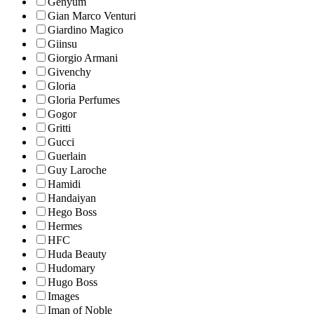
Genyum
Gian Marco Venturi
Giardino Magico
Giinsu
Giorgio Armani
Givenchy
Gloria
Gloria Perfumes
Gogor
Gritti
Gucci
Guerlain
Guy Laroche
Hamidi
Handaiyan
Hego Boss
Hermes
HFC
Huda Beauty
Hudomary
Hugo Boss
Images
Iman of Noble