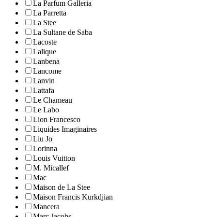
La Parfum Galleria
La Parretta
La Stee
La Sultane de Saba
Lacoste
Lalique
Lanbena
Lancome
Lanvin
Lattafa
Le Chameau
Le Labo
Lion Francesco
Liquides Imaginaires
Liu Jo
Lorinna
Louis Vuitton
M. Micallef
Mac
Maison de La Stee
Maison Francis Kurkdjian
Mancera
Marc Jacobs