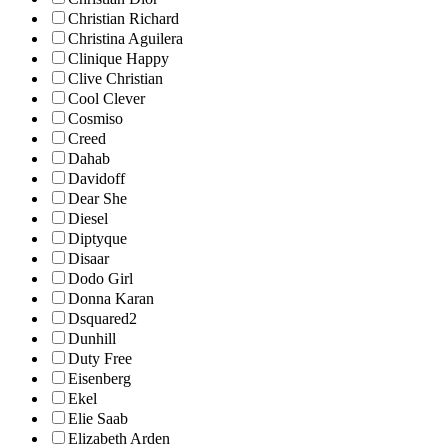
Christian Richard
Christina Aguilera
Clinique Happy
Clive Christian
Cool Clever
Cosmiso
Creed
Dahab
Davidoff
Dear She
Diesel
Diptyque
Disaar
Dodo Girl
Donna Karan
Dsquared2
Dunhill
Duty Free
Eisenberg
Ekel
Elie Saab
Elizabeth Arden