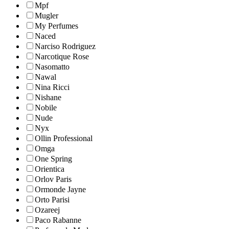
Mpf
Mugler
My Perfumes
Naced
Narciso Rodriguez
Narcotique Rose
Nasomatto
Nawal
Nina Ricci
Nishane
Nobile
Nude
Nyx
Ollin Professional
Omga
One Spring
Orientica
Orlov Paris
Ormonde Jayne
Orto Parisi
Ozareej
Paco Rabanne