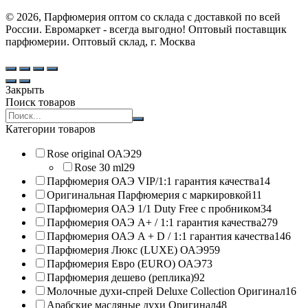
© 2026, Парфюмерия оптом со склада с доставкой по всей
России. Евромаркет - всегда выгодно! Оптовый поставщик
парфюмерии. Оптовый склад, г. Москва
Закрыть
Поиск товаров
Search
products:
Категории товаров
Rose original ОАЭ
29
Rose 30 ml
29
Парфюмерия ОАЭ VIP/1:1 гарантия качества
14
Оригинальная Парфюмерия с маркировкой
11
Парфюмерия ОАЭ 1/1 Duty Free с пробником
34
Парфюмерия ОАЭ A+ / 1:1 гарантия качества
279
Парфюмерия ОАЭ A + D / 1:1 гарантия качества
146
Парфюмерия Люкс (LUXE) ОАЭ
959
Парфюмерия Евро (EURO) ОАЭ
73
Парфюмерия дешево (реплика)
92
Молочные духи-спрей Deluxe Collection Оригинал
16
Арабские масляные духи Оригинал
48