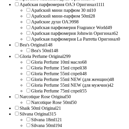
Арабская парфюмерия ОАЭ Оригинал
1111
Арабский мини парфюм 30 ml
10
Арабский мини-парфюм 50ml
28
Арабские духи ОАЭ
998
Арабская парфюмерия Fragrance World
49
Арабская парфюмерия Johnwin Оригинал
62
Арабская парфюмерия La Parretta Оригинал
0
Bea's Original
148
Bea's 50ml
148
Gloria Perfume Original
299
Gloria Perfume 10ml масло
68
Gloria Perfume 15ml спрей
38
Gloria Perfume 55ml спрей
48
Gloria Perfume 55ml NEW (для женщин)
48
Gloria Perfume 55ml NEW (для мужчин)
42
Gloria Perfume 75ml спрей
55
Narcotique Rose Original
50
Narcotique Rose 50ml
50
Shaik 50ml Original
21
Silvana Original
315
Silvana 18ml
121
Silvana 50ml
194