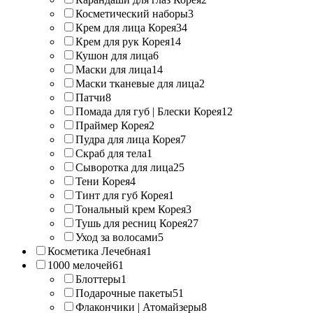
Косметический наборы
3
Крем для лица Корея
34
Крем для рук Корея
14
Кушон для лица
6
Маски для лица
14
Маски тканевые для лица
2
Патчи
8
Помада для губ | Блески Корея
12
Праймер Корея
2
Пудра для лица Корея
7
Скраб для тела
1
Сыворотка для лица
25
Тени Корея
4
Тинт для губ Корея
1
Тональный крем Корея
3
Тушь для ресниц Корея
27
Уход за волосами
5
Косметика Лечебная
1
1000 мелочей
61
Блоттеры
1
Подарочные пакеты
51
Флакончики | Атомайзеры
8