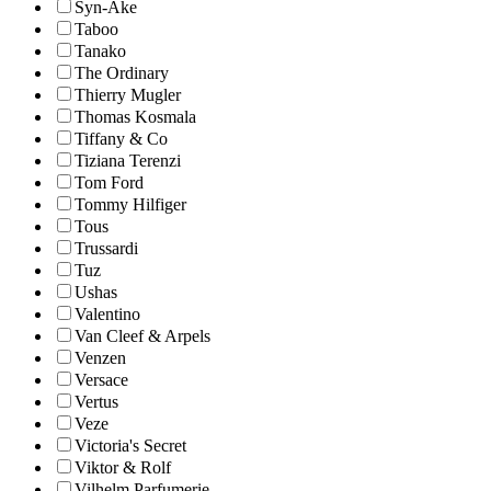
Syn-Ake
Taboo
Tanako
The Ordinary
Thierry Mugler
Thomas Kosmala
Tiffany & Co
Tiziana Terenzi
Tom Ford
Tommy Hilfiger
Tous
Trussardi
Tuz
Ushas
Valentino
Van Cleef & Arpels
Venzen
Versace
Vertus
Veze
Victoria's Secret
Viktor & Rolf
Vilhelm Parfumerie