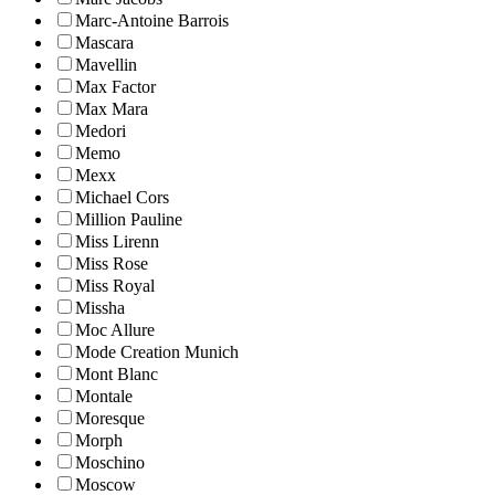
Marc-Antoine Barrois
Mascara
Mavellin
Max Factor
Max Mara
Medori
Memo
Mexx
Michael Cors
Million Pauline
Miss Lirenn
Miss Rose
Miss Royal
Missha
Moc Allure
Mode Creation Munich
Mont Blanc
Montale
Moresque
Morph
Moschino
Moscow