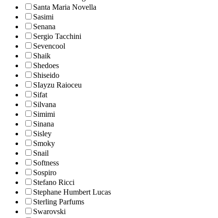
Santa Maria Novella
Sasimi
Senana
Sergio Tacchini
Sevencool
Shaik
Shedoes
Shiseido
SIayzu Raioceu
Sifat
Silvana
Simimi
Sinana
Sisley
Smoky
Snail
Softness
Sospiro
Stefano Ricci
Stephane Humbert Lucas
Sterling Parfums
Swarovski