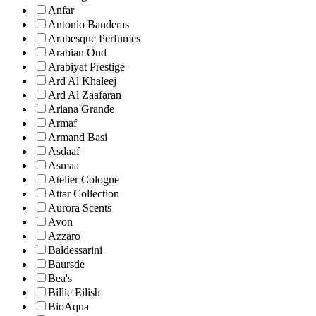
Anfar
Antonio Banderas
Arabesque Perfumes
Arabian Oud
Arabiyat Prestige
Ard Al Khaleej
Ard Al Zaafaran
Ariana Grande
Armaf
Armand Basi
Asdaaf
Asmaa
Atelier Cologne
Attar Collection
Aurora Scents
Avon
Azzaro
Baldessarini
Baursde
Bea's
Billie Eilish
BioAqua