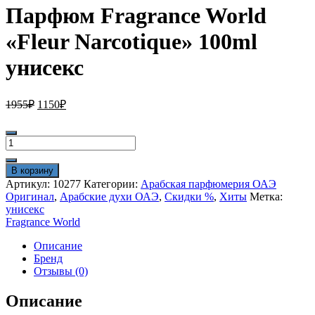
Парфюм Fragrance World
«Fleur Narcotique» 100ml
унисекс
Первоначальная
Текущая
1955
₽
1150
₽
цена
цена:
составляла
1150₽.
Количество
1955₽.
товара
Парфюм
В корзину
Fragrance
Артикул:
10277
Категории:
Арабская парфюмерия ОАЭ
World
Оригинал
,
Арабские духи ОАЭ
,
Скидки %
,
Хиты
Метка:
"Fleur
унисекс
Narcotique"
Fragrance World
100ml
унисекс
Описание
Бренд
Отзывы (0)
Описание