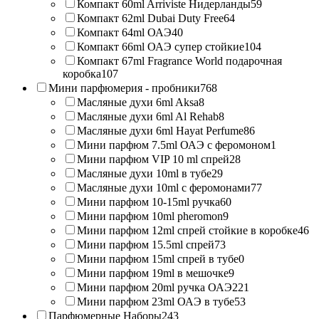
Компакт 60ml Arriviste Нидерланды
59
Компакт 62ml Dubai Duty Free
64
Компакт 64ml ОАЭ
40
Компакт 66ml ОАЭ супер стойкие
104
Компакт 67ml Fragrance World подарочная
коробка
107
Мини парфюмерия - пробники
768
Масляные духи 6ml Aksa
8
Масляные духи 6ml Al Rehab
8
Масляные духи 6ml Hayat Perfume
86
Мини парфюм 7.5ml ОАЭ с феромоном
1
Мини парфюм VIP 10 ml спрей
28
Масляные духи 10ml в тубе
29
Масляные духи 10ml с феромонами
77
Мини парфюм 10-15ml ручка
60
Мини парфюм 10ml pheromon
9
Мини парфюм 12ml спрей стойкие в коробке
46
Мини парфюм 15.5ml спрей
73
Мини парфюм 15ml спрей в тубе
0
Мини парфюм 19ml в мешочке
9
Мини парфюм 20ml ручка ОАЭ
221
Мини парфюм 23ml ОАЭ в тубе
53
Парфюмерные Наборы
243