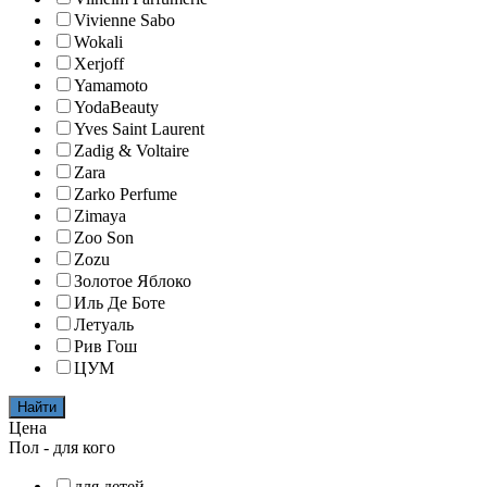
Vivienne Sabo
Wokali
Xerjoff
Yamamoto
YodaBeauty
Yves Saint Laurent
Zadig & Voltaire
Zara
Zarko Perfume
Zimaya
Zoo Son
Zozu
Золотое Яблоко
Иль Де Боте
Летуаль
Рив Гош
ЦУМ
Найти
Цена
Пол - для кого
для детей