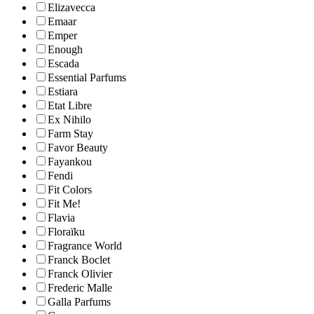
Elizavecca
Emaar
Emper
Enough
Escada
Essential Parfums
Estiara
Etat Libre
Ex Nihilo
Farm Stay
Favor Beauty
Fayankou
Fendi
Fit Colors
Fit Me!
Flavia
Floraïku
Fragrance World
Franck Boclet
Franck Olivier
Frederic Malle
Galla Parfums