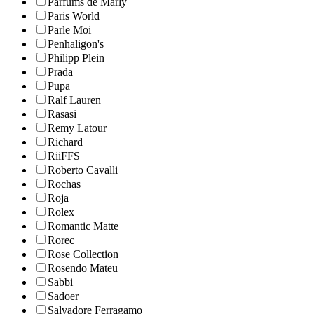
Parfums de Marly
Paris World
Parle Moi
Penhaligon's
Philipp Plein
Prada
Pupa
Ralf Lauren
Rasasi
Remy Latour
Richard
RiiFFS
Roberto Cavalli
Rochas
Roja
Rolex
Romantic Matte
Rorec
Rose Collection
Rosendo Mateu
Sabbi
Sadoer
Salvadore Ferragamo