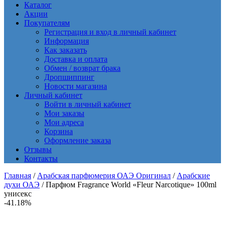
Каталог
Акции
Покупателям
Регистрация и вход в личный кабинет
Информация
Как заказать
Доставка и оплата
Обмен / возврат брака
Дропшиппинг
Новости магазина
Личный кабинет
Войти в личный кабинет
Мои заказы
Мои адреса
Корзина
Оформление заказа
Отзывы
Контакты
Главная
/
Арабская парфюмерия ОАЭ Оригинал
/
Арабские
духи ОАЭ
/ Парфюм Fragrance World «Fleur Narcotique» 100ml
унисекс
-41.18%