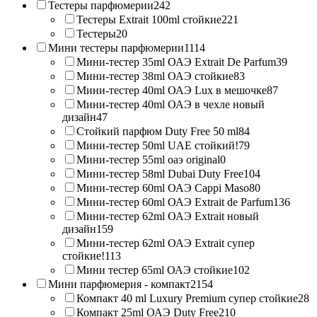
Тестеры парфюмерии
242
Тестеры Extrait 100ml стойкие
221
Тестеры
20
Мини тестеры парфюмерии
1114
Мини-тестер 35ml ОАЭ Extrait De Parfum
39
Мини-тестер 38ml ОАЭ стойкие
83
Мини-тестер 40ml ОАЭ Lux в мешочке
87
Мини-тестер 40ml ОАЭ в чехле новый
дизайн
47
Стойкий парфюм Duty Free 50 ml
84
Мини-тестер 50ml UAE стойкий!
79
Мини-тестер 55ml оаэ original
0
Мини-тестер 58ml Dubai Duty Free
104
Мини-тестер 60ml ОАЭ Cappi Maso
80
Мини-тестер 60ml ОАЭ Extrait de Parfum
136
Мини-тестер 62ml ОАЭ Extrait новый
дизайн
159
Мини-тестер 62ml ОАЭ Extrait супер
стойкие!
113
Мини тестер 65ml ОАЭ стойкие
102
Мини парфюмерия - компакт
2154
Компакт 40 ml Luxury Premium супер стойкие
28
Компакт 25ml ОАЭ Duty Free
210