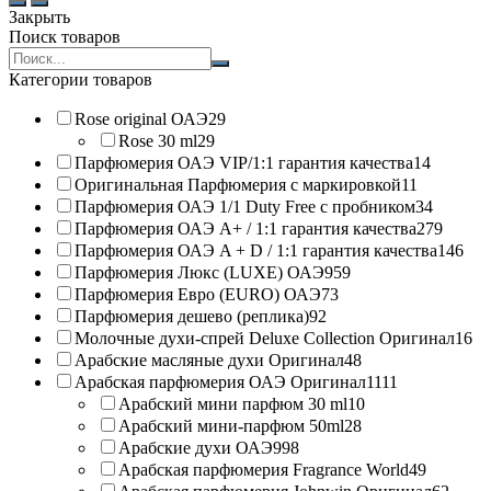
Закрыть
Поиск товаров
Search
products:
Категории товаров
Rose original ОАЭ
29
Rose 30 ml
29
Парфюмерия ОАЭ VIP/1:1 гарантия качества
14
Оригинальная Парфюмерия с маркировкой
11
Парфюмерия ОАЭ 1/1 Duty Free с пробником
34
Парфюмерия ОАЭ A+ / 1:1 гарантия качества
279
Парфюмерия ОАЭ A + D / 1:1 гарантия качества
146
Парфюмерия Люкс (LUXE) ОАЭ
959
Парфюмерия Евро (EURO) ОАЭ
73
Парфюмерия дешево (реплика)
92
Молочные духи-спрей Deluxe Collection Оригинал
16
Арабские масляные духи Оригинал
48
Арабская парфюмерия ОАЭ Оригинал
1111
Арабский мини парфюм 30 ml
10
Арабский мини-парфюм 50ml
28
Арабские духи ОАЭ
998
Арабская парфюмерия Fragrance World
49