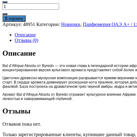
1250₽.
Количество
1800₽.
товара
Парфюм
В корзину
Byredo
Артикул:
48951
Категории:
Новинки
,
Парфюмерия ОАЭ A+ / 1:1
Bal
D'Afrique
Описание
Absolu
Отзывы (0)
100
ml
Описание
A-
Plus
Bal d’Afrique Absolu от Byredo — это новая глава в легендарной истории а
/
концентрированная версия культового аромата представляет собой более 
A+
Цветочно-древесно-мускусная композиция раскрывается яркими верхними н
старт. В сердце аромата доминирует роскошная нота пралине, которая доб
фиалкой. База построена на драматичном трио черной амбры, кедра и вет
Аромат Bal d’Afrique Absolu от Byredo отражает культурное влияние Африк
легкостью и завораживающей глубиной.
Отзывы
Отзывов пока нет.
Только зарегистрированные клиенты, купившие данный товар,