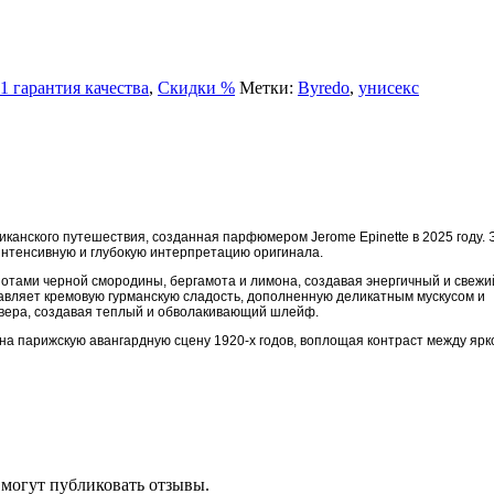
 гарантия качества
,
Скидки %
Метки:
Byredo
,
унисекс
фриканского путешествия, созданная парфюмером Jerome Epinette в 2025 году. 
интенсивную и глубокую интерпретацию оригинала.
отами черной смородины, бергамота и лимона, создавая энергичный и свежи
авляет кремовую гурманскую сладость, дополненную деликатным мускусом и
ивера, создавая теплый и обволакивающий шлейф.
и на парижскую авангардную сцену 1920-х годов, воплощая контраст между ярк
 могут публиковать отзывы.