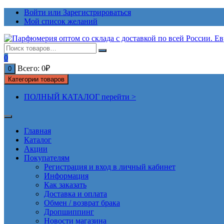
Перейти
Войти или Зарегистрироваться
к
Мой список желаний
содержимому
0
Всего:
0
₽
0
Категории товаров
ПОЛНЫЙ КАТАЛОГ перейти >
Главная
Каталог
Акции
Покупателям
Регистрация и вход в личный кабинет
Информация
Как заказать
Доставка и оплата
Обмен / возврат брака
Дропшиппинг
Новости магазина