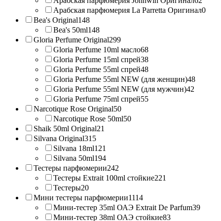
Арабская парфюмерия Johnwin Оригинал
62
Арабская парфюмерия La Parretta Оригинал
0
Bea's Original
148
Bea's 50ml
148
Gloria Perfume Original
299
Gloria Perfume 10ml масло
68
Gloria Perfume 15ml спрей
38
Gloria Perfume 55ml спрей
48
Gloria Perfume 55ml NEW (для женщин)
48
Gloria Perfume 55ml NEW (для мужчин)
42
Gloria Perfume 75ml спрей
55
Narcotique Rose Original
50
Narcotique Rose 50ml
50
Shaik 50ml Original
21
Silvana Original
315
Silvana 18ml
121
Silvana 50ml
194
Тестеры парфюмерии
242
Тестеры Extrait 100ml стойкие
221
Тестеры
20
Мини тестеры парфюмерии
1114
Мини-тестер 35ml ОАЭ Extrait De Parfum
39
Мини-тестер 38ml ОАЭ стойкие
83