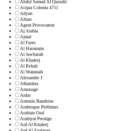
Abdul Samad Al Qurashi
Acqua Colonia 4711
Adyan
Afnan
Agent Provocateur
Aj Arabia
Ajmal
Al Fares
Al Haramain
Al Jawharah
Al Khaleej
Al Rehab
Al Wataniah
Alexandre J.
Alhambra
Amouage
Anfar
Antonio Banderas
Arabesque Perfumes
Arabian Oud
Arabiyat Prestige
Ard Al Khaleej
Ard Al Zaafaran