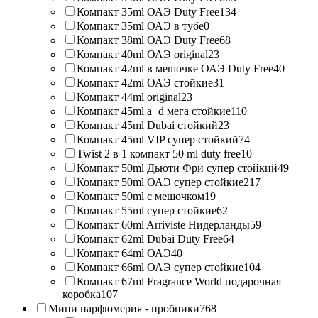
Компакт 35ml ОАЭ Duty Free
134
Компакт 35ml ОАЭ в тубе
0
Компакт 38ml ОАЭ Duty Free
68
Компакт 40ml ОАЭ original
23
Компакт 42ml в мешочке ОАЭ Duty Free
40
Компакт 42ml ОАЭ стойкие
31
Компакт 44ml original
23
Компакт 45ml a+d мега стойкие
110
Компакт 45ml Dubai стойкий
23
Компакт 45ml VIP супер стойкий
74
Twist 2 в 1 компакт 50 ml duty free
10
Компакт 50ml Дьюти Фри супер стойкий
49
Компакт 50ml ОАЭ супер стойкие
217
Компакт 50ml с мешочком
19
Компакт 55ml супер стойкие
62
Компакт 60ml Arriviste Нидерланды
59
Компакт 62ml Dubai Duty Free
64
Компакт 64ml ОАЭ
40
Компакт 66ml ОАЭ супер стойкие
104
Компакт 67ml Fragrance World подарочная
коробка
107
Мини парфюмерия - пробники
768