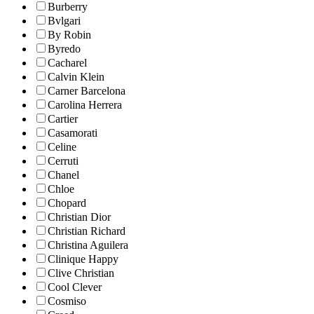
Burberry
Bvlgari
By Robin
Byredo
Cacharel
Calvin Klein
Carner Barcelona
Carolina Herrera
Cartier
Casamorati
Celine
Cerruti
Chanel
Chloe
Chopard
Christian Dior
Christian Richard
Christina Aguilera
Clinique Happy
Clive Christian
Cool Clever
Cosmiso