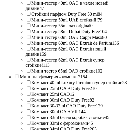
Мини-тестер 40ml ОАЭ в чехле новый
дизайн
47
Стойкий парфюм Duty Free 50 ml
84
Мини-тестер 50ml UAE стойкий!
79
Мини-тестер 55ml оаэ original
0
Мини-тестер 58ml Dubai Duty Free
104
Мини-тестер 60ml ОАЭ Cappi Maso
80
Мини-тестер 60ml ОАЭ Extrait de Parfum
136
Мини-тестер 62ml ОАЭ Extrait новый
дизайн
159
Мини-тестер 62ml ОАЭ Extrait супер
стойкие!
113
Мини тестер 65ml ОАЭ стойкие
102
Мини парфюмерия - компакт
2154
Компакт 40 ml Luxury Premium супер стойкие
28
Компакт 25ml ОАЭ Duty Free
210
Компакт 25ml ОАЭ
12
Компакт 30ml ОАЭ Duty Free
82
Компакт 30-32ml ОАЭ Duty Free
129
Компакт 30ml ОАЭ VIP
144
Компакт 33ml белая коробка стойкие
45
Компакт 33ml с феромонами
45
Компакт 34ml ОАЭ Duty Free
203