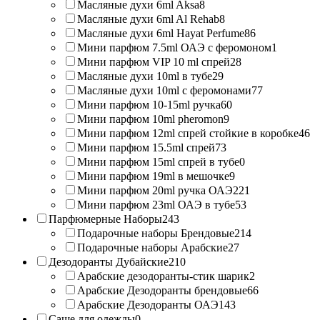
Масляные духи 6ml Aksa
8
Масляные духи 6ml Al Rehab
8
Масляные духи 6ml Hayat Perfume
86
Мини парфюм 7.5ml ОАЭ с феромоном
1
Мини парфюм VIP 10 ml спрей
28
Масляные духи 10ml в тубе
29
Масляные духи 10ml с феромонами
77
Мини парфюм 10-15ml ручка
60
Мини парфюм 10ml pheromon
9
Мини парфюм 12ml спрей стойкие в коробке
46
Мини парфюм 15.5ml спрей
73
Мини парфюм 15ml спрей в тубе
0
Мини парфюм 19ml в мешочке
9
Мини парфюм 20ml ручка ОАЭ
221
Мини парфюм 23ml ОАЭ в тубе
53
Парфюмерные Наборы
243
Подарочные наборы Брендовые
214
Подарочные наборы Арабские
27
Дезодоранты Дубайские
210
Арабские дезодоранты-стик шарик
2
Арабские Дезодоранты брендовые
66
Арабские Дезодоранты ОАЭ
143
Саше для одежды
0