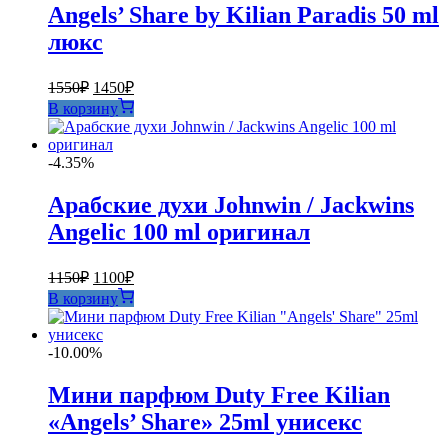
Angels’ Share by Kilian Paradis 50 ml
люкс
Первоначальная
Текущая
1550
₽
1450
₽
цена
цена:
В корзину
составляла
1450₽.
1550₽.
-4.35%
Арабские духи Johnwin / Jackwins
Angelic 100 ml оригинал
Первоначальная
Текущая
1150
₽
1100
₽
цена
цена:
В корзину
составляла
1100₽.
1150₽.
-10.00%
Мини парфюм Duty Free Kilian
«Angels’ Share» 25ml унисекс