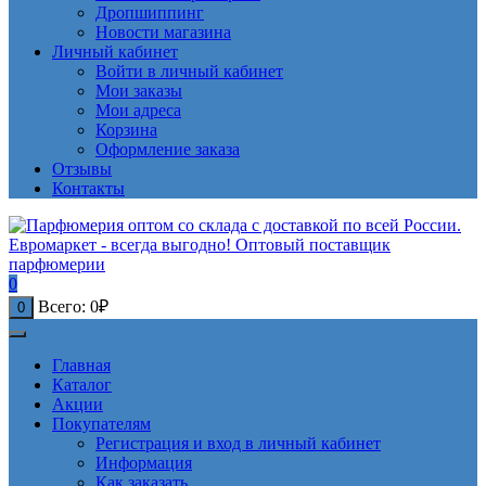
Дропшиппинг
Новости магазина
Личный кабинет
Войти в личный кабинет
Мои заказы
Мои адреса
Корзина
Оформление заказа
Отзывы
Контакты
0
Всего:
0
₽
0
Главная
Каталог
Акции
Покупателям
Регистрация и вход в личный кабинет
Информация
Как заказать