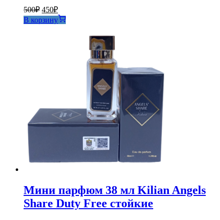
Первоначальная
Текущая
500
₽
450
₽
цена
цена:
В корзину
составляла
450₽.
500₽.
Мини парфюм 38 мл Kilian Angels
Share Duty Free стойкие