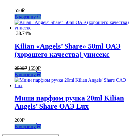
550
₽
В корзину
-38.74%
Kilian «Angels’ Share» 50ml ОАЭ
(хорошего качества) унисекс
Первоначальная
Текущая
2530
₽
1550
₽
цена
цена:
В корзину
составляла
1550₽.
2530₽.
Мини парфюм ручка 20ml Kilian
Angels’ Share ОАЭ Lux
200
₽
В корзину