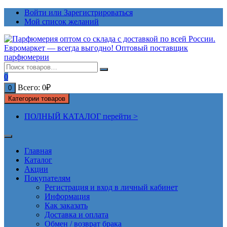
Перейти
Войти или Зарегистрироваться
к
Мой список желаний
содержимому
0
Всего:
0
₽
0
Категории товаров
ПОЛНЫЙ КАТАЛОГ перейти >
Главная
Каталог
Акции
Покупателям
Регистрация и вход в личный кабинет
Информация
Как заказать
Доставка и оплата
Обмен / возврат брака