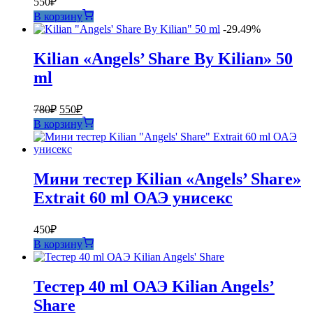
550
₽
В корзину
-29.49%
Kilian «Angels’ Share By Kilian» 50
ml
Первоначальная
Текущая
780
₽
550
₽
цена
цена:
В корзину
составляла
550₽.
780₽.
Мини тестер Kilian «Angels’ Share»
Extrait 60 ml ОАЭ унисекс
450
₽
В корзину
Тестер 40 ml ОАЭ Kilian Angels’
Share