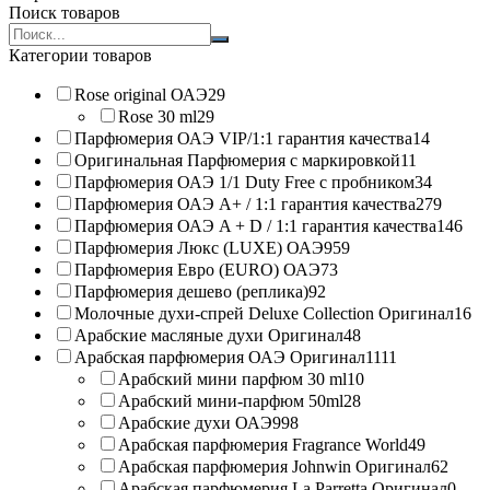
Поиск товаров
Search
products:
Категории товаров
Rose original ОАЭ
29
Rose 30 ml
29
Парфюмерия ОАЭ VIP/1:1 гарантия качества
14
Оригинальная Парфюмерия с маркировкой
11
Парфюмерия ОАЭ 1/1 Duty Free с пробником
34
Парфюмерия ОАЭ A+ / 1:1 гарантия качества
279
Парфюмерия ОАЭ A + D / 1:1 гарантия качества
146
Парфюмерия Люкс (LUXE) ОАЭ
959
Парфюмерия Евро (EURO) ОАЭ
73
Парфюмерия дешево (реплика)
92
Молочные духи-спрей Deluxe Collection Оригинал
16
Арабские масляные духи Оригинал
48
Арабская парфюмерия ОАЭ Оригинал
1111
Арабский мини парфюм 30 ml
10
Арабский мини-парфюм 50ml
28
Арабские духи ОАЭ
998
Арабская парфюмерия Fragrance World
49
Арабская парфюмерия Johnwin Оригинал
62
Арабская парфюмерия La Parretta Оригинал
0