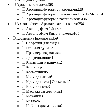
Ароматы для дома
268
Аромадиффузоры с палочками
228
Аромадиффузоры с палочками Lux Jo Malone
4
Аромадиффузоры с распылителем
36
Автопарфюм | Ароматизаторы в авто
254
Автопарфюм 12ml
89
Автопарфюм 8ml в упаковке
165
Косметика Брендовая
359
Салфетки для лица
1
Гель для душа
12
Праймер под макияж
1
Для депиляции
1
Кисти для макияжа
12
Консилер
1
Косметички
5
Крем для лица
6
Крем для тела | Лосьоны
45
Крем для рук
3
Массажеры для лица
1
Мочалки
3
Мыло
26
Наборы для макияжа
2