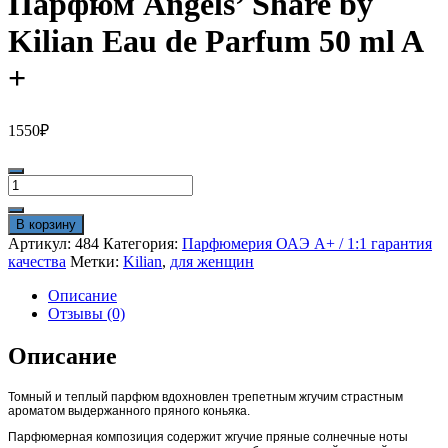
Парфюм Angels’ Share by
Kilian Eau de Parfum 50 ml A
+
1550
₽
Количество
товара
Парфюм
В корзину
Angels'
Артикул:
484
Категория:
Парфюмерия ОАЭ A+ / 1:1 гарантия
Share
качества
Метки:
Kilian
,
для женщин
by
Kilian
Описание
Eau
Отзывы (0)
de
Parfum
Описание
50
ml
Томный и теплый парфюм вдохновлен трепетным жгучим страстным
A
ароматом выдержанного пряного коньяка.
+
Парфюмерная композиция содержит жгучие пряные солнечные ноты