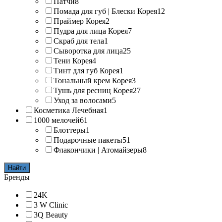
Патчи
8
Помада для губ | Блески Корея
12
Праймер Корея
2
Пудра для лица Корея
7
Скраб для тела
1
Сыворотка для лица
25
Тени Корея
4
Тинт для губ Корея
1
Тональный крем Корея
3
Тушь для ресниц Корея
27
Уход за волосами
5
Косметика Лечебная
1
1000 мелочей
61
Блоттеры
1
Подарочные пакеты
51
Флакончики | Атомайзеры
8
Найти
Бренды
24K
3 W Clinic
3Q Beauty