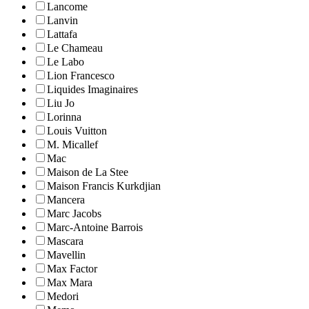
Lancome
Lanvin
Lattafa
Le Chameau
Le Labo
Lion Francesco
Liquides Imaginaires
Liu Jo
Lorinna
Louis Vuitton
M. Micallef
Mac
Maison de La Stee
Maison Francis Kurkdjian
Mancera
Marc Jacobs
Marc-Antoine Barrois
Mascara
Mavellin
Max Factor
Max Mara
Medori