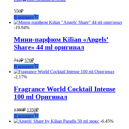
550
₽
В корзину
-19.94%
Мини-парфюм Kilian «Angels’
Share» 44 ml оригинал
Первоначальная
Текущая
712
₽
570
₽
цена
цена:
В корзину
составляла
570₽.
712₽.
-2.17%
Fragrance World Cocktail Intense
100 ml Оригинал
Первоначальная
Текущая
1380
₽
1350
₽
цена
цена:
В корзину
составляла
1350₽.
-6.45%
1380₽.