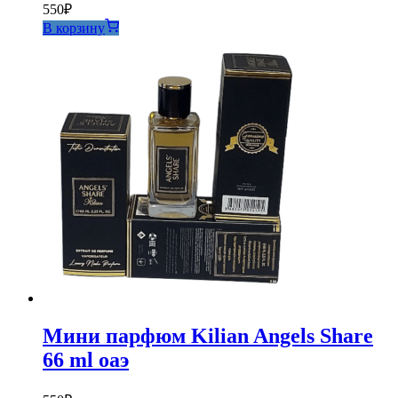
550
₽
В корзину
Мини парфюм Kilian Angels Share
66 ml оаэ