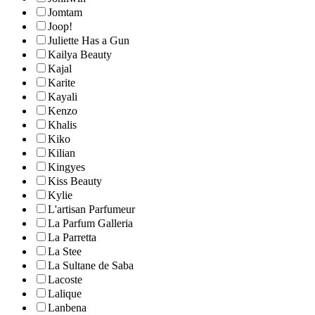
Jomtam
Joop!
Juliette Has a Gun
Kailya Beauty
Kajal
Karite
Kayali
Kenzo
Khalis
Kiko
Kilian
Kingyes
Kiss Beauty
Kylie
L'artisan Parfumeur
La Parfum Galleria
La Parretta
La Stee
La Sultane de Saba
Lacoste
Lalique
Lanbena