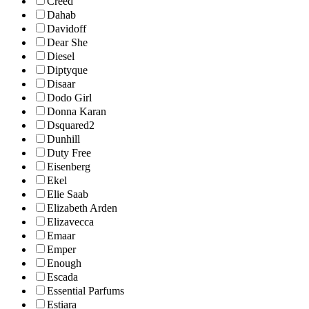
Creed
Dahab
Davidoff
Dear She
Diesel
Diptyque
Disaar
Dodo Girl
Donna Karan
Dsquared2
Dunhill
Duty Free
Eisenberg
Ekel
Elie Saab
Elizabeth Arden
Elizavecca
Emaar
Emper
Enough
Escada
Essential Parfums
Estiara