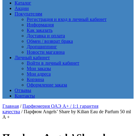
Каталог
Акции
Покупателям
Регистрация и вход в личный кабинет
Информация
Как заказать
Доставка и оплата
Обмен / возврат брака
Дропшиппинг
Новости магазина
Личный кабинет
Войти в личный кабинет
Мои заказы
Мои адреса
Корзина
Оформление заказа
Отзывы
Контакты
Главная
/
Парфюмерия ОАЭ A+ / 1:1 гарантия
качества
/ Парфюм Angels’ Share by Kilian Eau de Parfum 50 ml
A +