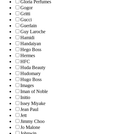
Gloria Perfumes
Gogor
Gritti
Gucci
Guerlain
Guy Laroche
Hamidi
Handaiyan
Hego Boss
Hermes
HFC
Huda Beauty
Hudomary
Hugo Boss
Images
Iman of Noble
Initio
Issey Miyake
Jean Paul
Jett
Jimmy Choo
Jo Malone
Johnwin