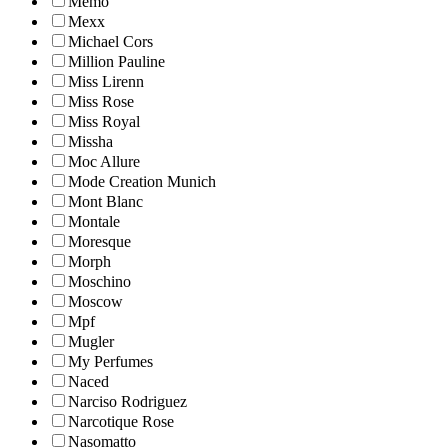
Memo
Mexx
Michael Cors
Million Pauline
Miss Lirenn
Miss Rose
Miss Royal
Missha
Moc Allure
Mode Creation Munich
Mont Blanc
Montale
Moresque
Morph
Moschino
Moscow
Mpf
Mugler
My Perfumes
Naced
Narciso Rodriguez
Narcotique Rose
Nasomatto