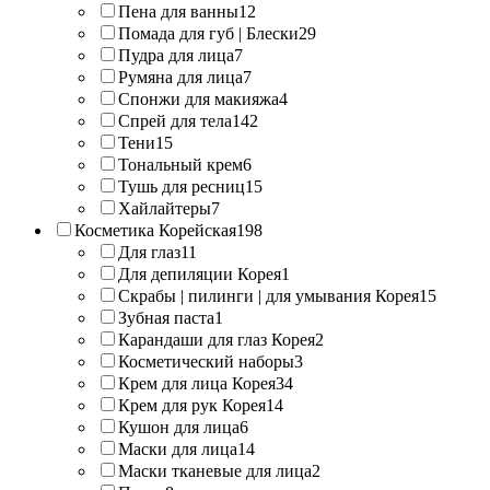
Пена для ванны
12
Помада для губ | Блески
29
Пудра для лица
7
Румяна для лица
7
Спонжи для макияжа
4
Спрей для тела
142
Тени
15
Тональный крем
6
Тушь для ресниц
15
Хайлайтеры
7
Косметика Корейская
198
Для глаз
11
Для депиляции Корея
1
Скрабы | пилинги | для умывания Корея
15
Зубная паста
1
Карандаши для глаз Корея
2
Косметический наборы
3
Крем для лица Корея
34
Крем для рук Корея
14
Кушон для лица
6
Маски для лица
14
Маски тканевые для лица
2