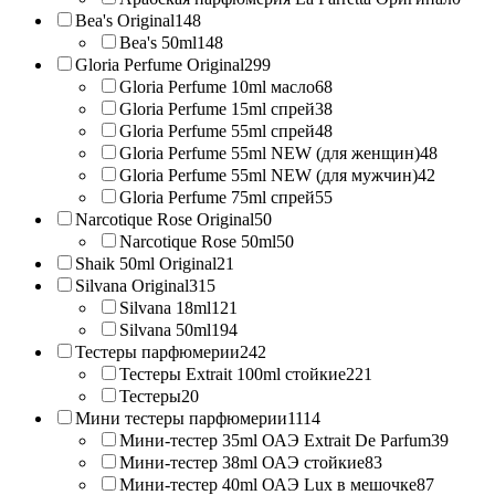
Bea's Original
148
Bea's 50ml
148
Gloria Perfume Original
299
Gloria Perfume 10ml масло
68
Gloria Perfume 15ml спрей
38
Gloria Perfume 55ml спрей
48
Gloria Perfume 55ml NEW (для женщин)
48
Gloria Perfume 55ml NEW (для мужчин)
42
Gloria Perfume 75ml спрей
55
Narcotique Rose Original
50
Narcotique Rose 50ml
50
Shaik 50ml Original
21
Silvana Original
315
Silvana 18ml
121
Silvana 50ml
194
Тестеры парфюмерии
242
Тестеры Extrait 100ml стойкие
221
Тестеры
20
Мини тестеры парфюмерии
1114
Мини-тестер 35ml ОАЭ Extrait De Parfum
39
Мини-тестер 38ml ОАЭ стойкие
83
Мини-тестер 40ml ОАЭ Lux в мешочке
87