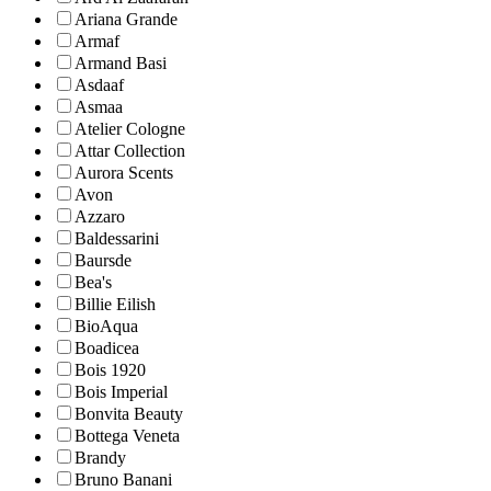
Ariana Grande
Armaf
Armand Basi
Asdaaf
Asmaa
Atelier Cologne
Attar Collection
Aurora Scents
Avon
Azzaro
Baldessarini
Baursde
Bea's
Billie Eilish
BioAqua
Boadicea
Bois 1920
Bois Imperial
Bonvita Beauty
Bottega Veneta
Brandy
Bruno Banani