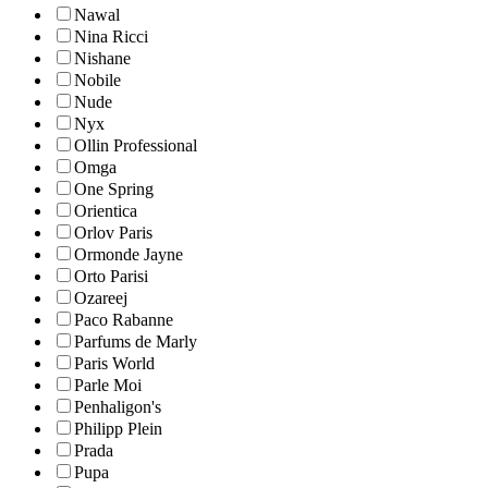
Nawal
Nina Ricci
Nishane
Nobile
Nude
Nyx
Ollin Professional
Omga
One Spring
Orientica
Orlov Paris
Ormonde Jayne
Orto Parisi
Ozareej
Paco Rabanne
Parfums de Marly
Paris World
Parle Moi
Penhaligon's
Philipp Plein
Prada
Pupa