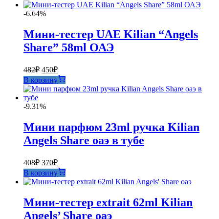
-6.64%
Мини-тестер UAE Kilian “Angels
Share” 58ml ОАЭ
Первоначальная
Текущая
482
₽
450
₽
цена
цена:
В корзину
составляла
450₽.
482₽.
-9.31%
Мини парфюм 23ml ручка Kilian
Angels Share оаэ в тубе
Первоначальная
Текущая
408
₽
370
₽
цена
цена:
В корзину
составляла
370₽.
408₽.
Мини-тестер extrait 62ml Kilian
Angels’ Share оаэ