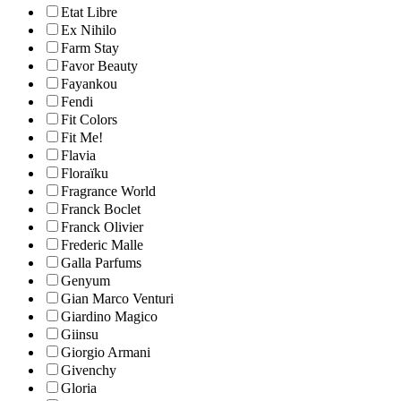
Etat Libre
Ex Nihilo
Farm Stay
Favor Beauty
Fayankou
Fendi
Fit Colors
Fit Me!
Flavia
Floraïku
Fragrance World
Franck Boclet
Franck Olivier
Frederic Malle
Galla Parfums
Genyum
Gian Marco Venturi
Giardino Magico
Giinsu
Giorgio Armani
Givenchy
Gloria