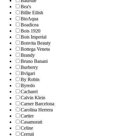
Baursde
Bea's
Billie Eilish
BioAqua
Boadicea
Bois 1920
Bois Imperial
Bonvita Beauty
Bottega Veneta
Brandy
Bruno Banani
Burberry
Bvlgari
By Robin
Byredo
Cacharel
Calvin Klein
Carner Barcelona
Carolina Herrera
Cartier
Casamorati
Celine
Cerruti