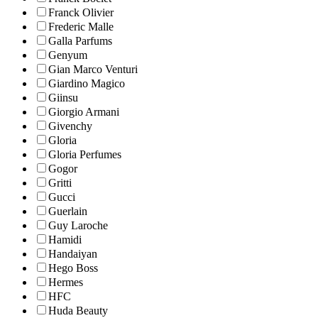
Franck Olivier
Frederic Malle
Galla Parfums
Genyum
Gian Marco Venturi
Giardino Magico
Giinsu
Giorgio Armani
Givenchy
Gloria
Gloria Perfumes
Gogor
Gritti
Gucci
Guerlain
Guy Laroche
Hamidi
Handaiyan
Hego Boss
Hermes
HFC
Huda Beauty