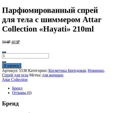
Парфюмированный спрей
для тела с шиммером Attar
Collection «Hayati» 210ml
Первоначальная
Текущая
504
₽
403
₽
цена
цена:
составляла
403₽.
Количество
504₽.
товара
Парфюмированный
В корзину
спрей
Артикул:
5538
Категории:
Косметика Брендовая
,
Новинки
,
для
Спрей для тела
Метка:
для женщин
тела
Attar Collection
с
шиммером
Бренд
Attar
Отзывы (0)
Collection
"Hayati"
Бренд
210ml