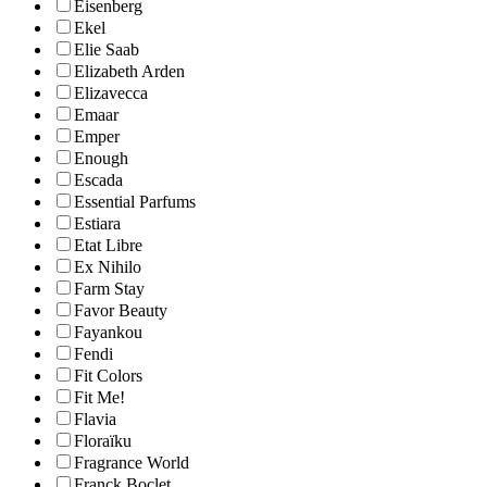
Eisenberg
Ekel
Elie Saab
Elizabeth Arden
Elizavecca
Emaar
Emper
Enough
Escada
Essential Parfums
Estiara
Etat Libre
Ex Nihilo
Farm Stay
Favor Beauty
Fayankou
Fendi
Fit Colors
Fit Me!
Flavia
Floraïku
Fragrance World
Franck Boclet