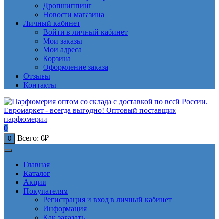
Дропшиппинг
Новости магазина
Личный кабинет
Войти в личный кабинет
Мои заказы
Мои адреса
Корзина
Оформление заказа
Отзывы
Контакты
0
Всего:
0
₽
0
Главная
Каталог
Акции
Покупателям
Регистрация и вход в личный кабинет
Информация
Как заказать