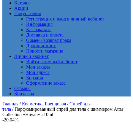
Каталог
Акции
Покупателям
Регистрация и вход в личный кабинет
Информация
Как заказать
Доставка и оплата
Обмен / возврат брака
Дропшиппинг
Новости магазина
Личный кабинет
Войти в личный кабинет
Мои заказы
Мои адреса
Корзина
Оформление заказа
Отзывы
Контакты
Главная
/
Косметика Брендовая
/
Спрей для
тела
/ Парфюмированный спрей для тела с шиммером Attar
Collection «Hayati» 210ml
-20.04%