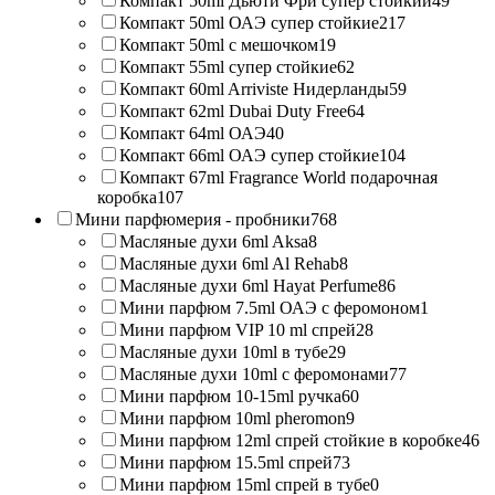
Компакт 50ml Дьюти Фри супер стойкий
49
Компакт 50ml ОАЭ супер стойкие
217
Компакт 50ml с мешочком
19
Компакт 55ml супер стойкие
62
Компакт 60ml Arriviste Нидерланды
59
Компакт 62ml Dubai Duty Free
64
Компакт 64ml ОАЭ
40
Компакт 66ml ОАЭ супер стойкие
104
Компакт 67ml Fragrance World подарочная
коробка
107
Мини парфюмерия - пробники
768
Масляные духи 6ml Aksa
8
Масляные духи 6ml Al Rehab
8
Масляные духи 6ml Hayat Perfume
86
Мини парфюм 7.5ml ОАЭ с феромоном
1
Мини парфюм VIP 10 ml спрей
28
Масляные духи 10ml в тубе
29
Масляные духи 10ml с феромонами
77
Мини парфюм 10-15ml ручка
60
Мини парфюм 10ml pheromon
9
Мини парфюм 12ml спрей стойкие в коробке
46
Мини парфюм 15.5ml спрей
73
Мини парфюм 15ml спрей в тубе
0