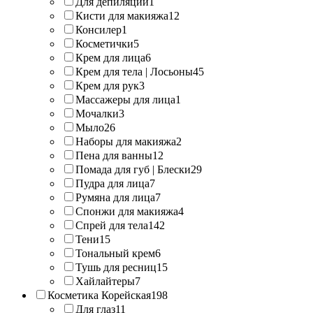
Для депиляции
1
Кисти для макияжа
12
Консилер
1
Косметички
5
Крем для лица
6
Крем для тела | Лосьоны
45
Крем для рук
3
Массажеры для лица
1
Мочалки
3
Мыло
26
Наборы для макияжа
2
Пена для ванны
12
Помада для губ | Блески
29
Пудра для лица
7
Румяна для лица
7
Спонжи для макияжа
4
Спрей для тела
142
Тени
15
Тональный крем
6
Тушь для ресниц
15
Хайлайтеры
7
Косметика Корейская
198
Для глаз
11