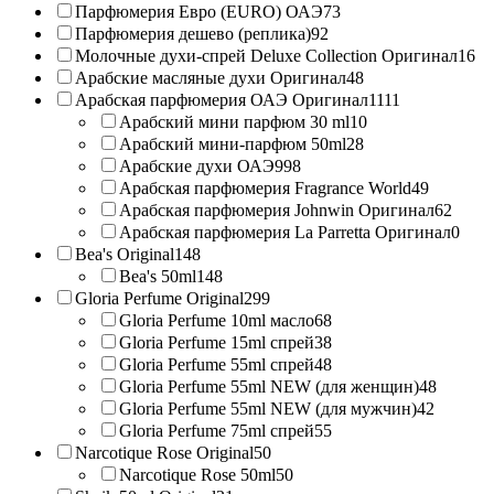
Парфюмерия Евро (EURO) ОАЭ
73
Парфюмерия дешево (реплика)
92
Молочные духи-спрей Deluxe Collection Оригинал
16
Арабские масляные духи Оригинал
48
Арабская парфюмерия ОАЭ Оригинал
1111
Арабский мини парфюм 30 ml
10
Арабский мини-парфюм 50ml
28
Арабские духи ОАЭ
998
Арабская парфюмерия Fragrance World
49
Арабская парфюмерия Johnwin Оригинал
62
Арабская парфюмерия La Parretta Оригинал
0
Bea's Original
148
Bea's 50ml
148
Gloria Perfume Original
299
Gloria Perfume 10ml масло
68
Gloria Perfume 15ml спрей
38
Gloria Perfume 55ml спрей
48
Gloria Perfume 55ml NEW (для женщин)
48
Gloria Perfume 55ml NEW (для мужчин)
42
Gloria Perfume 75ml спрей
55
Narcotique Rose Original
50
Narcotique Rose 50ml
50