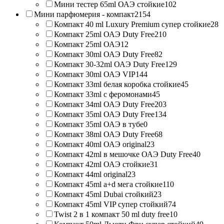
Мини тестер 65ml ОАЭ стойкие
102
Мини парфюмерия - компакт
2154
Компакт 40 ml Luxury Premium супер стойкие
28
Компакт 25ml ОАЭ Duty Free
210
Компакт 25ml ОАЭ
12
Компакт 30ml ОАЭ Duty Free
82
Компакт 30-32ml ОАЭ Duty Free
129
Компакт 30ml ОАЭ VIP
144
Компакт 33ml белая коробка стойкие
45
Компакт 33ml с феромонами
45
Компакт 34ml ОАЭ Duty Free
203
Компакт 35ml ОАЭ Duty Free
134
Компакт 35ml ОАЭ в тубе
0
Компакт 38ml ОАЭ Duty Free
68
Компакт 40ml ОАЭ original
23
Компакт 42ml в мешочке ОАЭ Duty Free
40
Компакт 42ml ОАЭ стойкие
31
Компакт 44ml original
23
Компакт 45ml a+d мега стойкие
110
Компакт 45ml Dubai стойкий
23
Компакт 45ml VIP супер стойкий
74
Twist 2 в 1 компакт 50 ml duty free
10