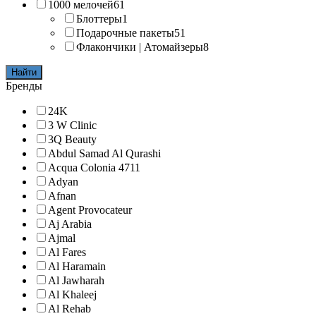
1000 мелочей
61
Блоттеры
1
Подарочные пакеты
51
Флакончики | Атомайзеры
8
Найти
Бренды
24K
3 W Clinic
3Q Beauty
Abdul Samad Al Qurashi
Acqua Colonia 4711
Adyan
Afnan
Agent Provocateur
Aj Arabia
Ajmal
Al Fares
Al Haramain
Al Jawharah
Al Khaleej
Al Rehab