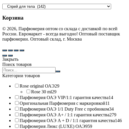
Корзина
© 2026, Парфюмерия оптом со склада с доставкой по всей
России. Евромаркет - всегда выгодно! Оптовый поставщик
парфюмерии. Оптовый склад, г. Москва
Закрыть
Поиск товаров
Search
products:
Категории товаров
Rose original ОАЭ
29
Rose 30 ml
29
Парфюмерия ОАЭ VIP/1:1 гарантия качества
14
Оригинальная Парфюмерия с маркировкой
11
Парфюмерия ОАЭ 1/1 Duty Free с пробником
34
Парфюмерия ОАЭ A+ / 1:1 гарантия качества
279
Парфюмерия ОАЭ A + D / 1:1 гарантия качества
146
Парфюмерия Люкс (LUXE) ОАЭ
959