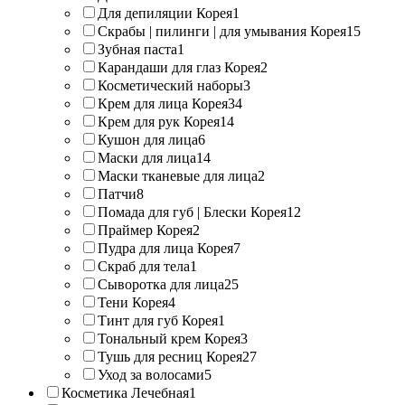
Для депиляции Корея
1
Скрабы | пилинги | для умывания Корея
15
Зубная паста
1
Карандаши для глаз Корея
2
Косметический наборы
3
Крем для лица Корея
34
Крем для рук Корея
14
Кушон для лица
6
Маски для лица
14
Маски тканевые для лица
2
Патчи
8
Помада для губ | Блески Корея
12
Праймер Корея
2
Пудра для лица Корея
7
Скраб для тела
1
Сыворотка для лица
25
Тени Корея
4
Тинт для губ Корея
1
Тональный крем Корея
3
Тушь для ресниц Корея
27
Уход за волосами
5
Косметика Лечебная
1