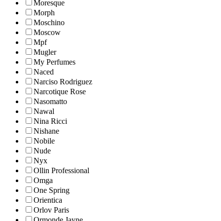
Moresque
Morph
Moschino
Moscow
Mpf
Mugler
My Perfumes
Naced
Narciso Rodriguez
Narcotique Rose
Nasomatto
Nawal
Nina Ricci
Nishane
Nobile
Nude
Nyx
Ollin Professional
Omga
One Spring
Orientica
Orlov Paris
Ormonde Jayne