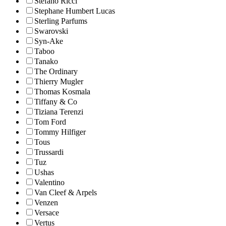
Stefano Ricci
Stephane Humbert Lucas
Sterling Parfums
Swarovski
Syn-Ake
Taboo
Tanako
The Ordinary
Thierry Mugler
Thomas Kosmala
Tiffany & Co
Tiziana Terenzi
Tom Ford
Tommy Hilfiger
Tous
Trussardi
Tuz
Ushas
Valentino
Van Cleef & Arpels
Venzen
Versace
Vertus