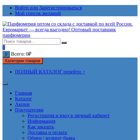
Перейти
Войти или Зарегистрироваться
к
Мой список желаний
содержимому
0
Всего:
0
₽
0
Категории товаров
ПОЛНЫЙ КАТАЛОГ перейти >
Главная
Каталог
Акции
Покупателям
Регистрация и вход в личный кабинет
Информация
Как заказать
Доставка и оплата
Обмен / возврат брака