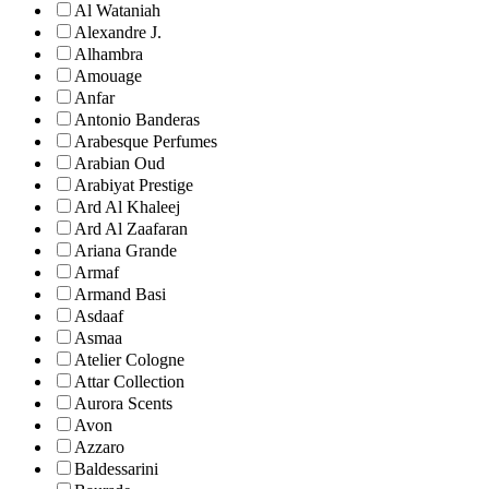
Al Wataniah
Alexandre J.
Alhambra
Amouage
Anfar
Antonio Banderas
Arabesque Perfumes
Arabian Oud
Arabiyat Prestige
Ard Al Khaleej
Ard Al Zaafaran
Ariana Grande
Armaf
Armand Basi
Asdaaf
Asmaa
Atelier Cologne
Attar Collection
Aurora Scents
Avon
Azzaro
Baldessarini