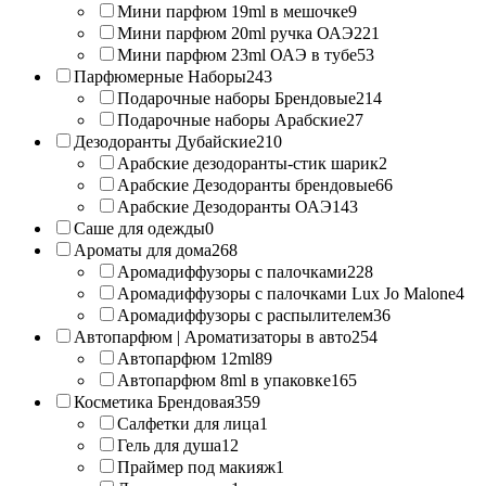
Мини парфюм 19ml в мешочке
9
Мини парфюм 20ml ручка ОАЭ
221
Мини парфюм 23ml ОАЭ в тубе
53
Парфюмерные Наборы
243
Подарочные наборы Брендовые
214
Подарочные наборы Арабские
27
Дезодоранты Дубайские
210
Арабские дезодоранты-стик шарик
2
Арабские Дезодоранты брендовые
66
Арабские Дезодоранты ОАЭ
143
Саше для одежды
0
Ароматы для дома
268
Аромадиффузоры с палочками
228
Аромадиффузоры с палочками Lux Jo Malone
4
Аромадиффузоры с распылителем
36
Автопарфюм | Ароматизаторы в авто
254
Автопарфюм 12ml
89
Автопарфюм 8ml в упаковке
165
Косметика Брендовая
359
Салфетки для лица
1
Гель для душа
12
Праймер под макияж
1