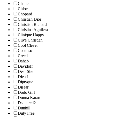
Chanel
Chloe
Chopard
Christian Dior
Christian Richard
Christina Aguilera
Clinique Happy
Clive Christian
Cool Clever
Cosmiso
Creed
Dahab
Davidoff
Dear She
Diesel
Diptyque
Disaar
Dodo Girl
Donna Karan
Dsquared2
Dunhill
Duty Free