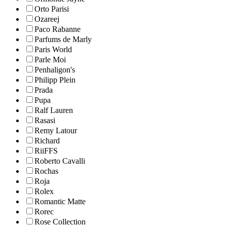
Orto Parisi
Ozareej
Paco Rabanne
Parfums de Marly
Paris World
Parle Moi
Penhaligon's
Philipp Plein
Prada
Pupa
Ralf Lauren
Rasasi
Remy Latour
Richard
RiiFFS
Roberto Cavalli
Rochas
Roja
Rolex
Romantic Matte
Rorec
Rose Collection