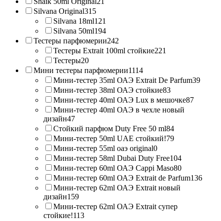
Shaik 50ml Original
21
Silvana Original
315
Silvana 18ml
121
Silvana 50ml
194
Тестеры парфюмерии
242
Тестеры Extrait 100ml стойкие
221
Тестеры
20
Мини тестеры парфюмерии
1114
Мини-тестер 35ml ОАЭ Extrait De Parfum
39
Мини-тестер 38ml ОАЭ стойкие
83
Мини-тестер 40ml ОАЭ Lux в мешочке
87
Мини-тестер 40ml ОАЭ в чехле новый
дизайн
47
Стойкий парфюм Duty Free 50 ml
84
Мини-тестер 50ml UAE стойкий!
79
Мини-тестер 55ml оаэ original
0
Мини-тестер 58ml Dubai Duty Free
104
Мини-тестер 60ml ОАЭ Cappi Maso
80
Мини-тестер 60ml ОАЭ Extrait de Parfum
136
Мини-тестер 62ml ОАЭ Extrait новый
дизайн
159
Мини-тестер 62ml ОАЭ Extrait супер
стойкие!
113