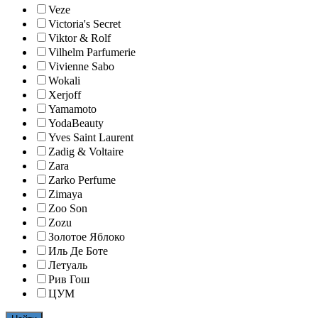
Veze
Victoria's Secret
Viktor & Rolf
Vilhelm Parfumerie
Vivienne Sabo
Wokali
Xerjoff
Yamamoto
YodaBeauty
Yves Saint Laurent
Zadig & Voltaire
Zara
Zarko Perfume
Zimaya
Zoo Son
Zozu
Золотое Яблоко
Иль Де Боте
Летуаль
Рив Гош
ЦУМ