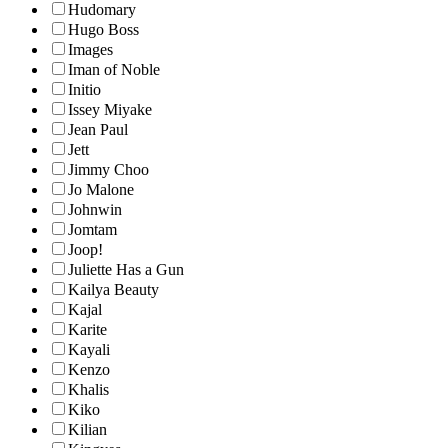
Hudomary
Hugo Boss
Images
Iman of Noble
Initio
Issey Miyake
Jean Paul
Jett
Jimmy Choo
Jo Malone
Johnwin
Jomtam
Joop!
Juliette Has a Gun
Kailya Beauty
Kajal
Karite
Kayali
Kenzo
Khalis
Kiko
Kilian