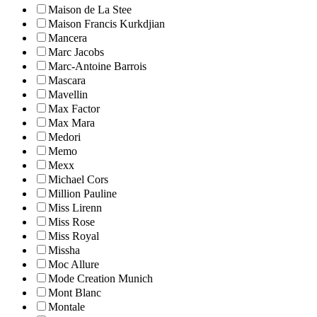
Maison de La Stee
Maison Francis Kurkdjian
Mancera
Marc Jacobs
Marc-Antoine Barrois
Mascara
Mavellin
Max Factor
Max Mara
Medori
Memo
Mexx
Michael Cors
Million Pauline
Miss Lirenn
Miss Rose
Miss Royal
Missha
Moc Allure
Mode Creation Munich
Mont Blanc
Montale