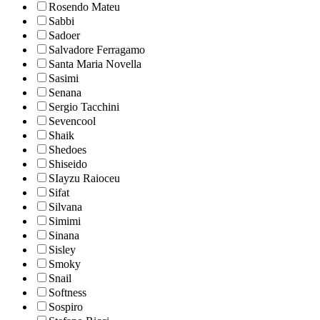
Rosendo Mateu
Sabbi
Sadoer
Salvadore Ferragamo
Santa Maria Novella
Sasimi
Senana
Sergio Tacchini
Sevencool
Shaik
Shedoes
Shiseido
SIayzu Raioceu
Sifat
Silvana
Simimi
Sinana
Sisley
Smoky
Snail
Softness
Sospiro