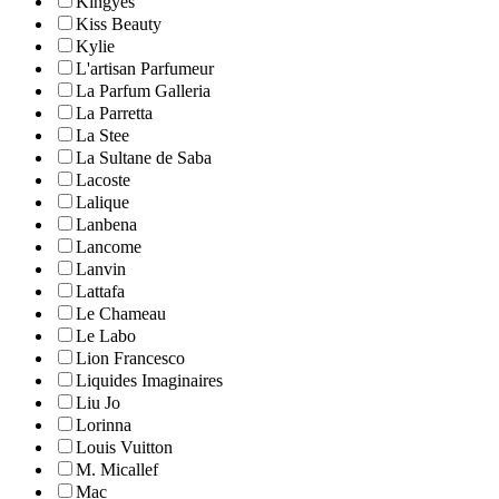
Kingyes
Kiss Beauty
Kylie
L'artisan Parfumeur
La Parfum Galleria
La Parretta
La Stee
La Sultane de Saba
Lacoste
Lalique
Lanbena
Lancome
Lanvin
Lattafa
Le Chameau
Le Labo
Lion Francesco
Liquides Imaginaires
Liu Jo
Lorinna
Louis Vuitton
M. Micallef
Mac