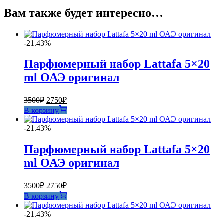
Вам также будет интересно…
-21.43%
Парфюмерный набор Lattafa 5×20
ml ОАЭ оригинал
Первоначальная
Текущая
3500
₽
2750
₽
цена
цена:
В корзину
составляла
2750₽.
3500₽.
-21.43%
Парфюмерный набор Lattafa 5×20
ml ОАЭ оригинал
Первоначальная
Текущая
3500
₽
2750
₽
цена
цена:
В корзину
составляла
2750₽.
3500₽.
-21.43%