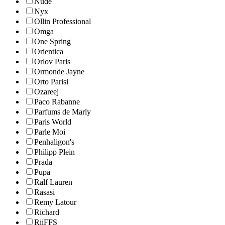
Nude
Nyx
Ollin Professional
Omga
One Spring
Orientica
Orlov Paris
Ormonde Jayne
Orto Parisi
Ozareej
Paco Rabanne
Parfums de Marly
Paris World
Parle Moi
Penhaligon's
Philipp Plein
Prada
Pupa
Ralf Lauren
Rasasi
Remy Latour
Richard
RiiFFS