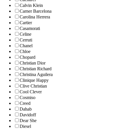
Calvin Klein
Carner Barcelona
Carolina Herrera
Cartier
Casamorati
Celine
Cerruti
Chanel
Chloe
Chopard
Christian Dior
Christian Richard
Christina Aguilera
Clinique Happy
Clive Christian
Cool Clever
Cosmiso
Creed
Dahab
Davidoff
Dear She
Diesel