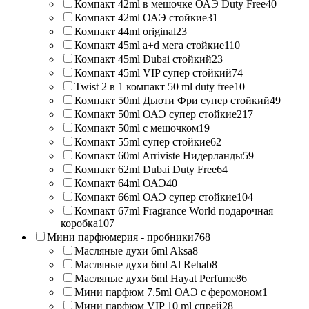
Компакт 42ml в мешочке ОАЭ Duty Free
40
Компакт 42ml ОАЭ стойкие
31
Компакт 44ml original
23
Компакт 45ml a+d мега стойкие
110
Компакт 45ml Dubai стойкий
23
Компакт 45ml VIP супер стойкий
74
Twist 2 в 1 компакт 50 ml duty free
10
Компакт 50ml Дьюти Фри супер стойкий
49
Компакт 50ml ОАЭ супер стойкие
217
Компакт 50ml с мешочком
19
Компакт 55ml супер стойкие
62
Компакт 60ml Arriviste Нидерланды
59
Компакт 62ml Dubai Duty Free
64
Компакт 64ml ОАЭ
40
Компакт 66ml ОАЭ супер стойкие
104
Компакт 67ml Fragrance World подарочная
коробка
107
Мини парфюмерия - пробники
768
Масляные духи 6ml Aksa
8
Масляные духи 6ml Al Rehab
8
Масляные духи 6ml Hayat Perfume
86
Мини парфюм 7.5ml ОАЭ с феромоном
1
Мини парфюм VIP 10 ml спрей
28