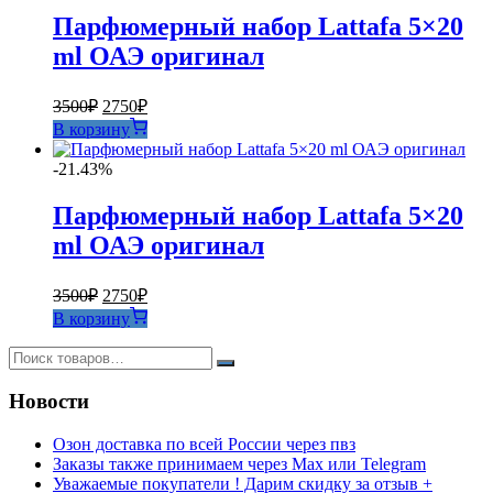
Парфюмерный набор Lattafa 5×20
ml ОАЭ оригинал
Первоначальная
Текущая
3500
₽
2750
₽
цена
цена:
В корзину
составляла
2750₽.
3500₽.
-21.43%
Парфюмерный набор Lattafa 5×20
ml ОАЭ оригинал
Первоначальная
Текущая
3500
₽
2750
₽
цена
цена:
В корзину
составляла
2750₽.
3500₽.
Новости
Озон доставка по всей России через пвз
Заказы также принимаем через Max или Telegram
Уважаемые покупатели ! Дарим скидку за отзыв +