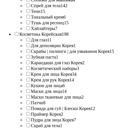
Спрей для тела
142
Тени
15
Тональный крем
6
Тушь для ресниц
15
Хайлайтеры
7
Косметика Корейская
198
Для глаз
11
Для депиляции Корея
1
Скрабы | пилинги | для умывания Корея
15
Зубная паста
1
Карандаши для глаз Корея
2
Косметический наборы
3
Крем для лица Корея
34
Крем для рук Корея
14
Кушон для лица
6
Маски для лица
14
Маски тканевые для лица
2
Патчи
8
Помада для губ | Блески Корея
12
Праймер Корея
2
Пудра для лица Корея
7
Скраб для тела
1