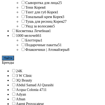
Сыворотка для лица
25
Тени Корея
4
Тинт для губ Корея
1
Тональный крем Корея
3
Тушь для ресниц Корея
27
Уход за волосами
5
Косметика Лечебная
1
1000 мелочей
61
Блоттеры
1
Подарочные пакеты
51
Флакончики | Атомайзеры
8
Найти
Бренды
24K
3 W Clinic
3Q Beauty
Abdul Samad Al Qurashi
Acqua Colonia 4711
Adyan
Afnan
Agent Provocateur