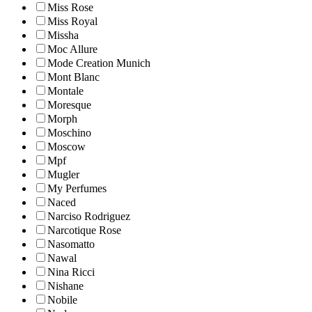
Miss Rose
Miss Royal
Missha
Moc Allure
Mode Creation Munich
Mont Blanc
Montale
Moresque
Morph
Moschino
Moscow
Mpf
Mugler
My Perfumes
Naced
Narciso Rodriguez
Narcotique Rose
Nasomatto
Nawal
Nina Ricci
Nishane
Nobile