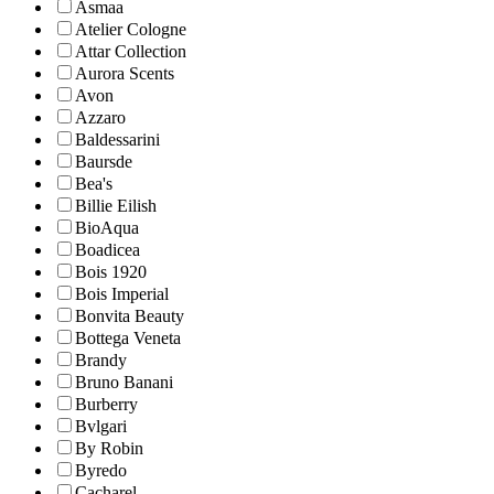
Asmaa
Atelier Cologne
Attar Collection
Aurora Scents
Avon
Azzaro
Baldessarini
Baursde
Bea's
Billie Eilish
BioAqua
Boadicea
Bois 1920
Bois Imperial
Bonvita Beauty
Bottega Veneta
Brandy
Bruno Banani
Burberry
Bvlgari
By Robin
Byredo
Cacharel