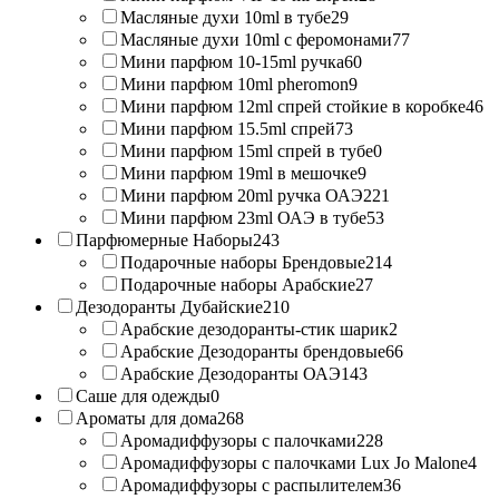
Масляные духи 10ml в тубе
29
Масляные духи 10ml с феромонами
77
Мини парфюм 10-15ml ручка
60
Мини парфюм 10ml pheromon
9
Мини парфюм 12ml спрей стойкие в коробке
46
Мини парфюм 15.5ml спрей
73
Мини парфюм 15ml спрей в тубе
0
Мини парфюм 19ml в мешочке
9
Мини парфюм 20ml ручка ОАЭ
221
Мини парфюм 23ml ОАЭ в тубе
53
Парфюмерные Наборы
243
Подарочные наборы Брендовые
214
Подарочные наборы Арабские
27
Дезодоранты Дубайские
210
Арабские дезодоранты-стик шарик
2
Арабские Дезодоранты брендовые
66
Арабские Дезодоранты ОАЭ
143
Саше для одежды
0
Ароматы для дома
268
Аромадиффузоры с палочками
228
Аромадиффузоры с палочками Lux Jo Malone
4
Аромадиффузоры с распылителем
36