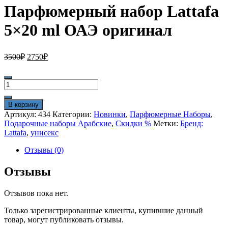
Парфюмерный набор Lattafa
5×20 ml ОАЭ оригинал
Первоначальная
Текущая
3500
₽
2750
₽
цена
цена:
составляла
2750₽.
Количество
3500₽.
товара
Парфюмерный
В корзину
набор
Артикул:
434
Категории:
Новинки
,
Парфюмерные Наборы
,
Lattafa
Подарочные наборы Арабские
,
Скидки %
Метки:
Бренд:
5×20
Lattafa
,
унисекс
ml
ОАЭ
Отзывы (0)
оригинал
Отзывы
Отзывов пока нет.
Только зарегистрированные клиенты, купившие данный
товар, могут публиковать отзывы.