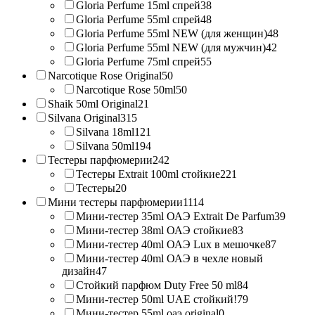
Gloria Perfume 15ml спрей
38
Gloria Perfume 55ml спрей
48
Gloria Perfume 55ml NEW (для женщин)
48
Gloria Perfume 55ml NEW (для мужчин)
42
Gloria Perfume 75ml спрей
55
Narcotique Rose Original
50
Narcotique Rose 50ml
50
Shaik 50ml Original
21
Silvana Original
315
Silvana 18ml
121
Silvana 50ml
194
Тестеры парфюмерии
242
Тестеры Extrait 100ml стойкие
221
Тестеры
20
Мини тестеры парфюмерии
1114
Мини-тестер 35ml ОАЭ Extrait De Parfum
39
Мини-тестер 38ml ОАЭ стойкие
83
Мини-тестер 40ml ОАЭ Lux в мешочке
87
Мини-тестер 40ml ОАЭ в чехле новый
дизайн
47
Стойкий парфюм Duty Free 50 ml
84
Мини-тестер 50ml UAE стойкий!
79
Мини-тестер 55ml оаэ original
0