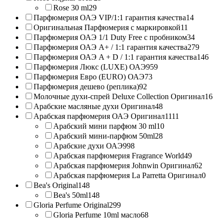
Rose 30 ml
29
Парфюмерия ОАЭ VIP/1:1 гарантия качества
14
Оригинальная Парфюмерия с маркировкой
11
Парфюмерия ОАЭ 1/1 Duty Free с пробником
34
Парфюмерия ОАЭ A+ / 1:1 гарантия качества
279
Парфюмерия ОАЭ A + D / 1:1 гарантия качества
146
Парфюмерия Люкс (LUXE) ОАЭ
959
Парфюмерия Евро (EURO) ОАЭ
73
Парфюмерия дешево (реплика)
92
Молочные духи-спрей Deluxe Collection Оригинал
16
Арабские масляные духи Оригинал
48
Арабская парфюмерия ОАЭ Оригинал
1111
Арабский мини парфюм 30 ml
10
Арабский мини-парфюм 50ml
28
Арабские духи ОАЭ
998
Арабская парфюмерия Fragrance World
49
Арабская парфюмерия Johnwin Оригинал
62
Арабская парфюмерия La Parretta Оригинал
0
Bea's Original
148
Bea's 50ml
148
Gloria Perfume Original
299
Gloria Perfume 10ml масло
68