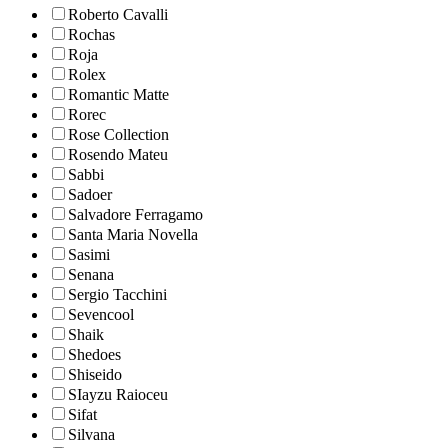
Roberto Cavalli
Rochas
Roja
Rolex
Romantic Matte
Rorec
Rose Collection
Rosendo Mateu
Sabbi
Sadoer
Salvadore Ferragamo
Santa Maria Novella
Sasimi
Senana
Sergio Tacchini
Sevencool
Shaik
Shedoes
Shiseido
SIayzu Raioceu
Sifat
Silvana