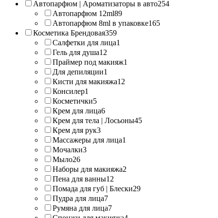
Автопарфюм | Ароматизаторы в авто
254
Автопарфюм 12ml
89
Автопарфюм 8ml в упаковке
165
Косметика Брендовая
359
Салфетки для лица
1
Гель для душа
12
Праймер под макияж
1
Для депиляции
1
Кисти для макияжа
12
Консилер
1
Косметички
5
Крем для лица
6
Крем для тела | Лосьоны
45
Крем для рук
3
Массажеры для лица
1
Мочалки
3
Мыло
26
Наборы для макияжа
2
Пена для ванны
12
Помада для губ | Блески
29
Пудра для лица
7
Румяна для лица
7
Спонжи для макияжа
4