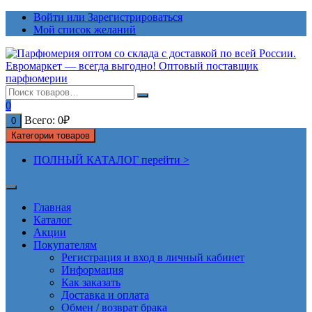
Перейти
Войти или Зарегистрироваться
к
Мой список желаний
содержимому
0
Всего:
0
₽
0
Категории товаров
ПОЛНЫЙ КАТАЛОГ перейти >
Главная
Каталог
Акции
Покупателям
Регистрация и вход в личный кабинет
Информация
Как заказать
Доставка и оплата
Обмен / возврат брака