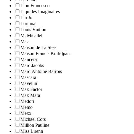
Lion Francesco
Liquides Imaginaires
Liu Jo
Lorinna
Louis Vuitton
M. Micallef
Mac
Maison de La Stee
Maison Francis Kurkdjian
Mancera
Marc Jacobs
Marc-Antoine Barrois
Mascara
Mavellin
Max Factor
Max Mara
Medori
Memo
Mexx
Michael Cors
Million Pauline
Miss Lirenn