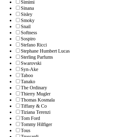
Simimi
Sinana
Sisley
Smoky
Snail
Softness
Sospiro
Stefano Ricci
Stephane Humbert Lucas
Sterling Parfums
Swarovski
Syn-Ake
Taboo
Tanako
The Ordinary
Thierry Mugler
Thomas Kosmala
Tiffany & Co
Tiziana Terenzi
Tom Ford
Tommy Hilfiger
Tous
Trussardi