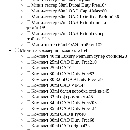
Мини-тестер 58ml Dubai Duty Free
104
Мини-тестер 60ml ОАЭ Cappi Maso
80
Мини-тестер 60ml ОАЭ Extrait de Parfum
136
Мини-тестер 62ml ОАЭ Extrait новый
дизайн
159
Мини-тестер 62ml ОАЭ Extrait супер
стойкие!
113
Мини тестер 65ml ОАЭ стойкие
102
Мини парфюмерия - компакт
2154
Компакт 40 ml Luxury Premium супер стойкие
28
Компакт 25ml ОАЭ Duty Free
210
Компакт 25ml ОАЭ
12
Компакт 30ml ОАЭ Duty Free
82
Компакт 30-32ml ОАЭ Duty Free
129
Компакт 30ml ОАЭ VIP
144
Компакт 33ml белая коробка стойкие
45
Компакт 33ml с феромонами
45
Компакт 34ml ОАЭ Duty Free
203
Компакт 35ml ОАЭ Duty Free
134
Компакт 35ml ОАЭ в тубе
0
Компакт 38ml ОАЭ Duty Free
68
Компакт 40ml ОАЭ original
23