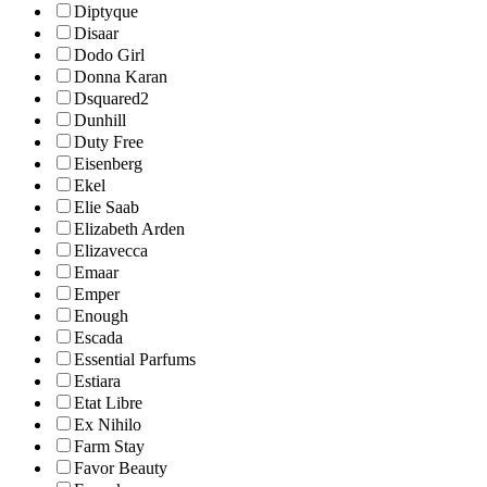
Diptyque
Disaar
Dodo Girl
Donna Karan
Dsquared2
Dunhill
Duty Free
Eisenberg
Ekel
Elie Saab
Elizabeth Arden
Elizavecca
Emaar
Emper
Enough
Escada
Essential Parfums
Estiara
Etat Libre
Ex Nihilo
Farm Stay
Favor Beauty