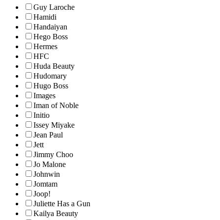
Guy Laroche
Hamidi
Handaiyan
Hego Boss
Hermes
HFC
Huda Beauty
Hudomary
Hugo Boss
Images
Iman of Noble
Initio
Issey Miyake
Jean Paul
Jett
Jimmy Choo
Jo Malone
Johnwin
Jomtam
Joop!
Juliette Has a Gun
Kailya Beauty