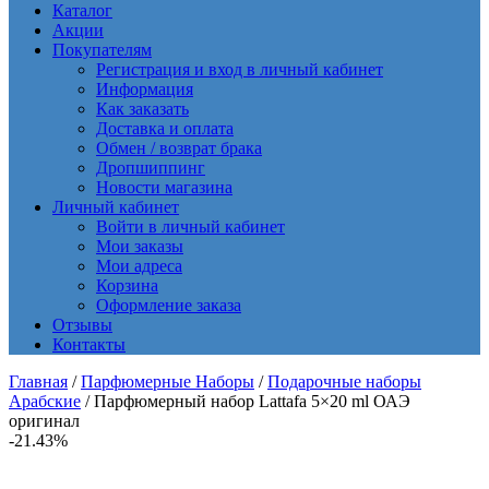
Каталог
Акции
Покупателям
Регистрация и вход в личный кабинет
Информация
Как заказать
Доставка и оплата
Обмен / возврат брака
Дропшиппинг
Новости магазина
Личный кабинет
Войти в личный кабинет
Мои заказы
Мои адреса
Корзина
Оформление заказа
Отзывы
Контакты
Главная
/
Парфюмерные Наборы
/
Подарочные наборы
Арабские
/ Парфюмерный набор Lattafa 5×20 ml ОАЭ
оригинал
-21.43%