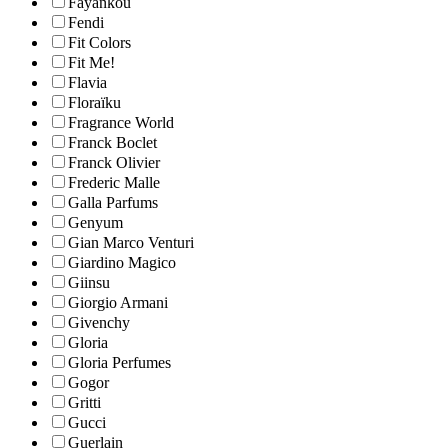
Fayankou
Fendi
Fit Colors
Fit Me!
Flavia
Floraïku
Fragrance World
Franck Boclet
Franck Olivier
Frederic Malle
Galla Parfums
Genyum
Gian Marco Venturi
Giardino Magico
Giinsu
Giorgio Armani
Givenchy
Gloria
Gloria Perfumes
Gogor
Gritti
Gucci
Guerlain