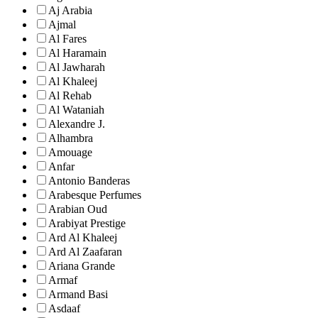
Aj Arabia
Ajmal
Al Fares
Al Haramain
Al Jawharah
Al Khaleej
Al Rehab
Al Wataniah
Alexandre J.
Alhambra
Amouage
Anfar
Antonio Banderas
Arabesque Perfumes
Arabian Oud
Arabiyat Prestige
Ard Al Khaleej
Ard Al Zaafaran
Ariana Grande
Armaf
Armand Basi
Asdaaf