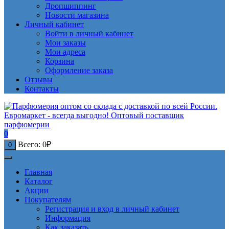
Дропшиппинг
Новости магазина
Личный кабинет
Войти в личный кабинет
Мои заказы
Мои адреса
Корзина
Оформление заказа
Отзывы
Контакты
0
Всего:
0
₽
0
Главная
Каталог
Акции
Покупателям
Регистрация и вход в личный кабинет
Информация
Как заказать