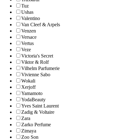
Tuz
Ushas
Valentino
Van Cleef & Arpels
Venzen
Versace
Vertus
Veze
Victoria's Secret
Viktor & Rolf
Vilhelm Parfumerie
Vivienne Sabo
Wokali
Xerjoff
Yamamoto
YodaBeauty
Yves Saint Laurent
Zadig & Voltaire
Zara
Zarko Perfume
Zimaya
Zoo Son