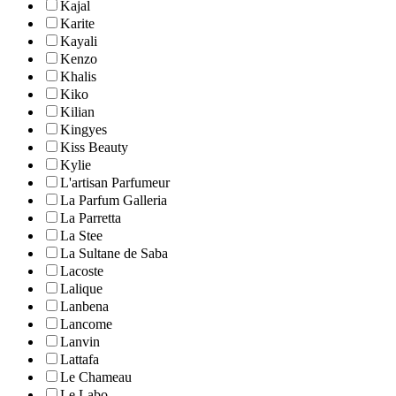
Kajal
Karite
Kayali
Kenzo
Khalis
Kiko
Kilian
Kingyes
Kiss Beauty
Kylie
L'artisan Parfumeur
La Parfum Galleria
La Parretta
La Stee
La Sultane de Saba
Lacoste
Lalique
Lanbena
Lancome
Lanvin
Lattafa
Le Chameau
Le Labo