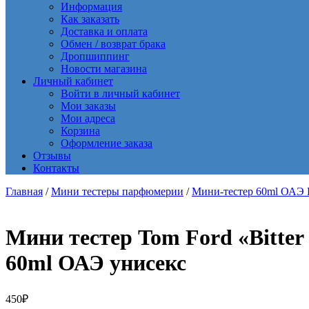
Информация
Как заказать
Доставка и оплата
Обмен / возврат брака
Дропшиппинг
Новости магазина
Личный кабинет
Войти в личный кабинет
Мои заказы
Мои адреса
Корзина
Оформление заказа
Отзывы
Контакты
Главная
/
Мини тестеры парфюмерии
/
Мини-тестер 60ml ОАЭ Ex
Мини тестер Tom Ford «Bitter 
60ml ОАЭ унисекс
450
₽