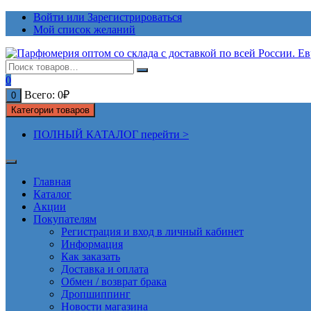
Перейти
Войти или Зарегистрироваться
к
Мой список желаний
содержимому
0
Всего:
0
₽
0
Категории товаров
ПОЛНЫЙ КАТАЛОГ перейти >
Главная
Каталог
Акции
Покупателям
Регистрация и вход в личный кабинет
Информация
Как заказать
Доставка и оплата
Обмен / возврат брака
Дропшиппинг
Новости магазина