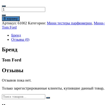
Количество
товара
Мини
В корзину
тестер
Артикул:
61002
Категории:
Мини тестеры парфюмерии
,
Мини-т
Tom
Tom Ford
Ford
"Bitter
Бренд
Peach
Отзывы (0)
Eau
de
Бренд
Parfum"
Extrait
Tom Ford
60ml
ОАЭ
унисекс
Отзывы
Отзывов пока нет.
Только зарегистрированные клиенты, купившие данный товар,