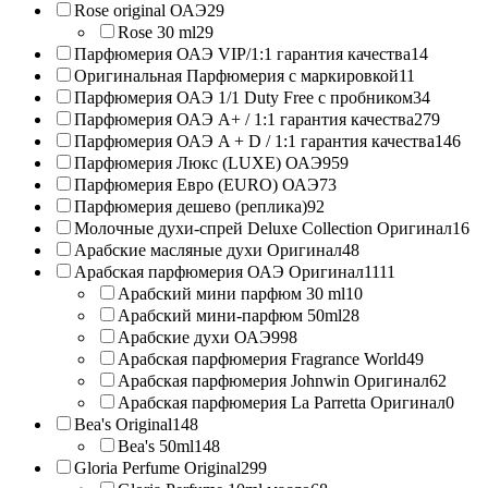
Rose original ОАЭ
29
Rose 30 ml
29
Парфюмерия ОАЭ VIP/1:1 гарантия качества
14
Оригинальная Парфюмерия с маркировкой
11
Парфюмерия ОАЭ 1/1 Duty Free с пробником
34
Парфюмерия ОАЭ A+ / 1:1 гарантия качества
279
Парфюмерия ОАЭ A + D / 1:1 гарантия качества
146
Парфюмерия Люкс (LUXE) ОАЭ
959
Парфюмерия Евро (EURO) ОАЭ
73
Парфюмерия дешево (реплика)
92
Молочные духи-спрей Deluxe Collection Оригинал
16
Арабские масляные духи Оригинал
48
Арабская парфюмерия ОАЭ Оригинал
1111
Арабский мини парфюм 30 ml
10
Арабский мини-парфюм 50ml
28
Арабские духи ОАЭ
998
Арабская парфюмерия Fragrance World
49
Арабская парфюмерия Johnwin Оригинал
62
Арабская парфюмерия La Parretta Оригинал
0
Bea's Original
148
Bea's 50ml
148
Gloria Perfume Original
299