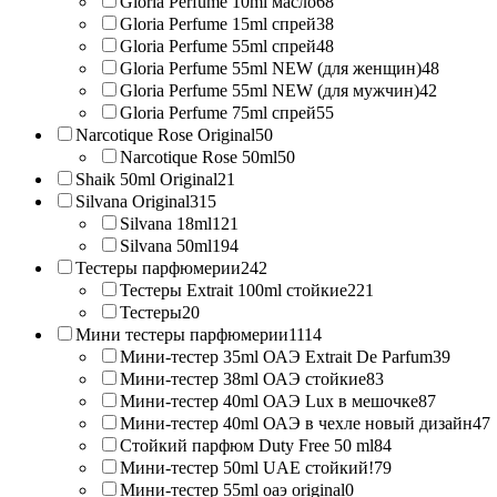
Gloria Perfume 10ml масло
68
Gloria Perfume 15ml спрей
38
Gloria Perfume 55ml спрей
48
Gloria Perfume 55ml NEW (для женщин)
48
Gloria Perfume 55ml NEW (для мужчин)
42
Gloria Perfume 75ml спрей
55
Narcotique Rose Original
50
Narcotique Rose 50ml
50
Shaik 50ml Original
21
Silvana Original
315
Silvana 18ml
121
Silvana 50ml
194
Тестеры парфюмерии
242
Тестеры Extrait 100ml стойкие
221
Тестеры
20
Мини тестеры парфюмерии
1114
Мини-тестер 35ml ОАЭ Extrait De Parfum
39
Мини-тестер 38ml ОАЭ стойкие
83
Мини-тестер 40ml ОАЭ Lux в мешочке
87
Мини-тестер 40ml ОАЭ в чехле новый дизайн
47
Стойкий парфюм Duty Free 50 ml
84
Мини-тестер 50ml UAE стойкий!
79
Мини-тестер 55ml оаэ original
0