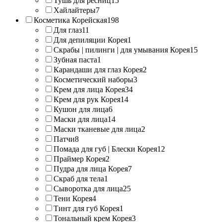
Тушь для ресниц
15
Хайлайтеры
7
Косметика Корейская
198
Для глаз
11
Для депиляции Корея
1
Скрабы | пилинги | для умывания Корея
15
Зубная паста
1
Карандаши для глаз Корея
2
Косметический наборы
3
Крем для лица Корея
34
Крем для рук Корея
14
Кушон для лица
6
Маски для лица
14
Маски тканевые для лица
2
Патчи
8
Помада для губ | Блески Корея
12
Праймер Корея
2
Пудра для лица Корея
7
Скраб для тела
1
Сыворотка для лица
25
Тени Корея
4
Тинт для губ Корея
1
Тональный крем Корея
3