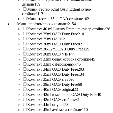
дизайн
159
Мини-тестер 62ml ОАЭ Extrait супер
стойкие!
113
Мини тестер 65ml ОАЭ стойкие
102
Мини парфюмерия - компакт
2154
Компакт 40 ml Luxury Premium супер стойкие
28
Компакт 25ml ОАЭ Duty Free
210
Компакт 25ml ОАЭ
12
Компакт 30ml ОАЭ Duty Free
82
Компакт 30-32ml ОАЭ Duty Free
129
Компакт 30ml ОАЭ VIP
144
Компакт 33ml белая коробка стойкие
45
Компакт 33ml с феромонами
45
Компакт 34ml ОАЭ Duty Free
203
Компакт 35ml ОАЭ Duty Free
134
Компакт 35ml ОАЭ в тубе
0
Компакт 38ml ОАЭ Duty Free
68
Компакт 40ml ОАЭ original
23
Компакт 42ml в мешочке ОАЭ Duty Free
40
Компакт 42ml ОАЭ стойкие
31
Компакт 44ml original
23
Компакт 45ml a+d мега стойкие
110