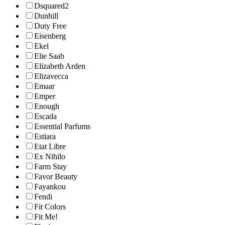
Dsquared2
Dunhill
Duty Free
Eisenberg
Ekel
Elie Saab
Elizabeth Arden
Elizavecca
Emaar
Emper
Enough
Escada
Essential Parfums
Estiara
Etat Libre
Ex Nihilo
Farm Stay
Favor Beauty
Fayankou
Fendi
Fit Colors
Fit Me!