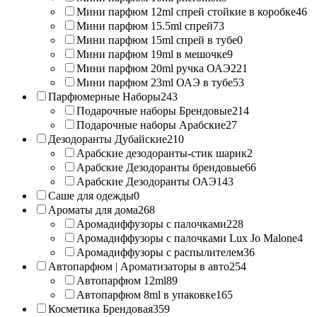
Мини парфюм 12ml спрей стойкие в коробке
46
Мини парфюм 15.5ml спрей
73
Мини парфюм 15ml спрей в тубе
0
Мини парфюм 19ml в мешочке
9
Мини парфюм 20ml ручка ОАЭ
221
Мини парфюм 23ml ОАЭ в тубе
53
Парфюмерные Наборы
243
Подарочные наборы Брендовые
214
Подарочные наборы Арабские
27
Дезодоранты Дубайские
210
Арабские дезодоранты-стик шарик
2
Арабские Дезодоранты брендовые
66
Арабские Дезодоранты ОАЭ
143
Саше для одежды
0
Ароматы для дома
268
Аромадиффузоры с палочками
228
Аромадиффузоры с палочками Lux Jo Malone
4
Аромадиффузоры с распылителем
36
Автопарфюм | Ароматизаторы в авто
254
Автопарфюм 12ml
89
Автопарфюм 8ml в упаковке
165
Косметика Брендовая
359