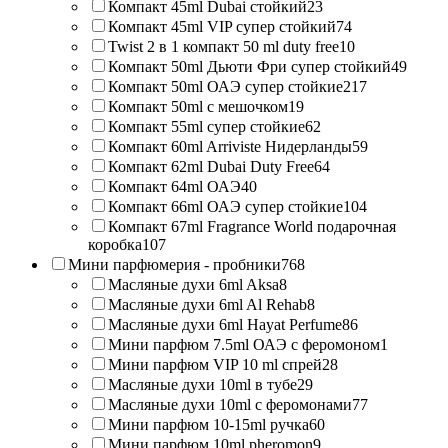
Компакт 45ml Dubai стойкий
23
Компакт 45ml VIP супер стойкий
74
Twist 2 в 1 компакт 50 ml duty free
10
Компакт 50ml Дьюти Фри супер стойкий
49
Компакт 50ml ОАЭ супер стойкие
217
Компакт 50ml с мешочком
19
Компакт 55ml супер стойкие
62
Компакт 60ml Arriviste Нидерланды
59
Компакт 62ml Dubai Duty Free
64
Компакт 64ml ОАЭ
40
Компакт 66ml ОАЭ супер стойкие
104
Компакт 67ml Fragrance World подарочная
коробка
107
Мини парфюмерия - пробники
768
Масляные духи 6ml Aksa
8
Масляные духи 6ml Al Rehab
8
Масляные духи 6ml Hayat Perfume
86
Мини парфюм 7.5ml ОАЭ с феромоном
1
Мини парфюм VIP 10 ml спрей
28
Масляные духи 10ml в тубе
29
Масляные духи 10ml с феромонами
77
Мини парфюм 10-15ml ручка
60
Мини парфюм 10ml pheromon
9