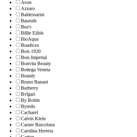
Avon
Azzaro
Baldessarini
Baursde
Bea's
Billie Eilish
BioAqua
Boadicea
Bois 1920
Bois Imperial
Bonvita Beauty
Bottega Veneta
Brandy
Bruno Banani
Burberry
Bvlgari
By Robin
Byredo
Cacharel
Calvin Klein
Carner Barcelona
Carolina Herrera
Cartier