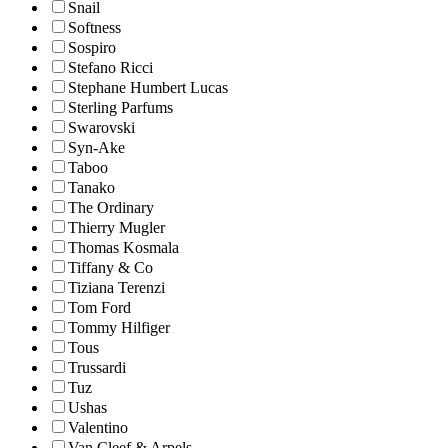
Snail
Softness
Sospiro
Stefano Ricci
Stephane Humbert Lucas
Sterling Parfums
Swarovski
Syn-Ake
Taboo
Tanako
The Ordinary
Thierry Mugler
Thomas Kosmala
Tiffany & Co
Tiziana Terenzi
Tom Ford
Tommy Hilfiger
Tous
Trussardi
Tuz
Ushas
Valentino
Van Cleef & Arpels