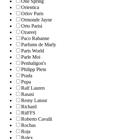
One Spring
Orientica
Orlov Paris
Ormonde Jayne
Orto Parisi
Ozareej
Paco Rabanne
Parfums de Marly
Paris World
Parle Moi
Penhaligon's
Philipp Plein
Prada
Pupa
Ralf Lauren
Rasasi
Remy Latour
Richard
RiiFFS
Roberto Cavalli
Rochas
Roja
Rolex