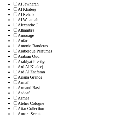
Al Jawharah
Al Khaleej
Al Rehab
Al Wataniah
Alexandre J.
Alhambra
Amouage
Anfar
Antonio Banderas
Arabesque Perfumes
Arabian Oud
Arabiyat Prestige
Ard Al Khaleej
Ard Al Zaafaran
Ariana Grande
Armaf
Armand Basi
Asdaaf
Asmaa
Atelier Cologne
Attar Collection
Aurora Scents