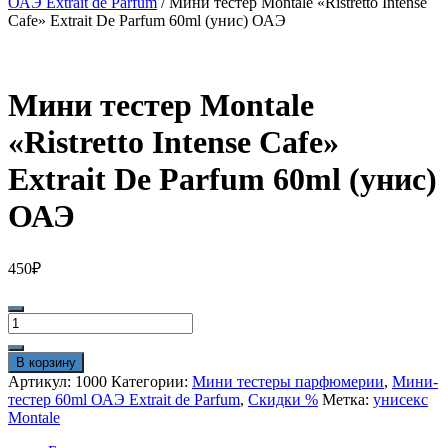
ОАЭ Extrait de Parfum
/ Мини тестер Montale «Ristretto Intense
Cafe» Extrait De Parfum 60ml (унис) ОАЭ
Мини тестер Montale
«Ristretto Intense Cafe»
Extrait De Parfum 60ml (унис)
ОАЭ
450
₽
Количество
товара
Мини
В корзину
тестер
Артикул:
1000
Категории:
Мини тестеры парфюмерии
,
Мини-
Montale
тестер 60ml ОАЭ Extrait de Parfum
,
Скидки %
Метка:
унисекс
"Ristretto
Montale
Intense
Cafe"