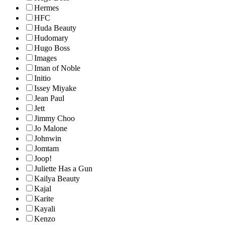
Hermes
HFC
Huda Beauty
Hudomary
Hugo Boss
Images
Iman of Noble
Initio
Issey Miyake
Jean Paul
Jett
Jimmy Choo
Jo Malone
Johnwin
Jomtam
Joop!
Juliette Has a Gun
Kailya Beauty
Kajal
Karite
Kayali
Kenzo