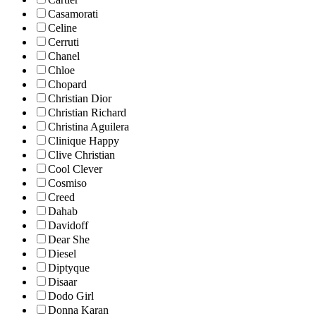
Casamorati
Celine
Cerruti
Chanel
Chloe
Chopard
Christian Dior
Christian Richard
Christina Aguilera
Clinique Happy
Clive Christian
Cool Clever
Cosmiso
Creed
Dahab
Davidoff
Dear She
Diesel
Diptyque
Disaar
Dodo Girl
Donna Karan