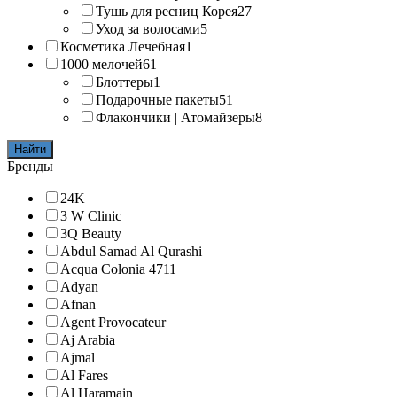
Тушь для ресниц Корея
27
Уход за волосами
5
Косметика Лечебная
1
1000 мелочей
61
Блоттеры
1
Подарочные пакеты
51
Флакончики | Атомайзеры
8
Найти
Бренды
24K
3 W Clinic
3Q Beauty
Abdul Samad Al Qurashi
Acqua Colonia 4711
Adyan
Afnan
Agent Provocateur
Aj Arabia
Ajmal
Al Fares
Al Haramain