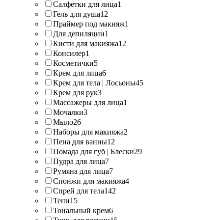
Салфетки для лица
1
Гель для душа
12
Праймер под макияж
1
Для депиляции
1
Кисти для макияжа
12
Консилер
1
Косметички
5
Крем для лица
6
Крем для тела | Лосьоны
45
Крем для рук
3
Массажеры для лица
1
Мочалки
3
Мыло
26
Наборы для макияжа
2
Пена для ванны
12
Помада для губ | Блески
29
Пудра для лица
7
Румяна для лица
7
Спонжи для макияжа
4
Спрей для тела
142
Тени
15
Тональный крем
6