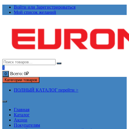
Перейти
Войти или Зарегистрироваться
к
Мой список желаний
содержимому
0
Всего:
0
₽
0
Категории товаров
ПОЛНЫЙ КАТАЛОГ перейти >
Главная
Каталог
Акции
Покупателям