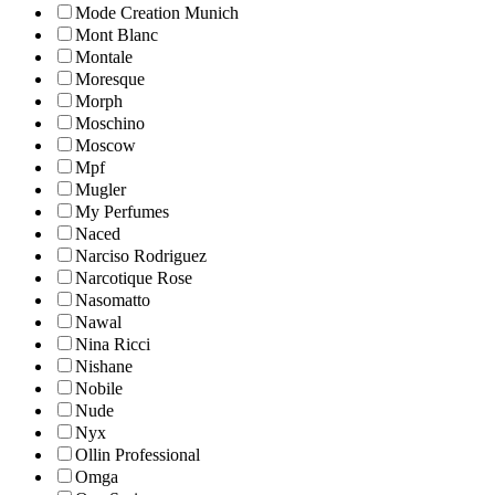
Mode Creation Munich
Mont Blanc
Montale
Moresque
Morph
Moschino
Moscow
Mpf
Mugler
My Perfumes
Naced
Narciso Rodriguez
Narcotique Rose
Nasomatto
Nawal
Nina Ricci
Nishane
Nobile
Nude
Nyx
Ollin Professional
Omga