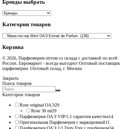
Бренды выбрать
Категории товаров
Корзина
© 2026, Парфюмерия оптом со склада с доставкой по всей
России. Евромаркет - всегда выгодно! Оптовый поставщик
парфюмерии. Оптовый склад, г. Москва
Закрыть
Поиск товаров
Search
products:
Категории товаров
Rose original ОАЭ
29
Rose 30 ml
29
Парфюмерия ОАЭ VIP/1:1 гарантия качества
14
Оригинальная Парфюмерия с маркировкой
11
Парфюмерия ОАЭ 1/1 Duty Free с пробником
34