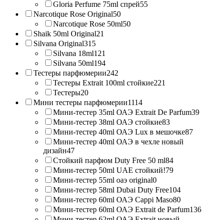
Gloria Perfume 75ml спрей
55
Narcotique Rose Original
50
Narcotique Rose 50ml
50
Shaik 50ml Original
21
Silvana Original
315
Silvana 18ml
121
Silvana 50ml
194
Тестеры парфюмерии
242
Тестеры Extrait 100ml стойкие
221
Тестеры
20
Мини тестеры парфюмерии
1114
Мини-тестер 35ml ОАЭ Extrait De Parfum
39
Мини-тестер 38ml ОАЭ стойкие
83
Мини-тестер 40ml ОАЭ Lux в мешочке
87
Мини-тестер 40ml ОАЭ в чехле новый
дизайн
47
Стойкий парфюм Duty Free 50 ml
84
Мини-тестер 50ml UAE стойкий!
79
Мини-тестер 55ml оаэ original
0
Мини-тестер 58ml Dubai Duty Free
104
Мини-тестер 60ml ОАЭ Cappi Maso
80
Мини-тестер 60ml ОАЭ Extrait de Parfum
136
Мини-тестер 62ml ОАЭ Extrait новый