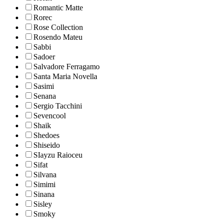
Romantic Matte
Rorec
Rose Collection
Rosendo Mateu
Sabbi
Sadoer
Salvadore Ferragamo
Santa Maria Novella
Sasimi
Senana
Sergio Tacchini
Sevencool
Shaik
Shedoes
Shiseido
SIayzu Raioceu
Sifat
Silvana
Simimi
Sinana
Sisley
Smoky