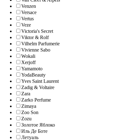
Venzen
Versace
Vertus
Veze
Victoria's Secret
Viktor & Rolf
Vilhelm Parfumerie
Vivienne Sabo
Wokali
Xerjoff
Yamamoto
YodaBeauty
Yves Saint Laurent
Zadig & Voltaire
Zara
Zarko Perfume
Zimaya
Zoo Son
Zozu
Золотое Яблоко
Иль Де Боте
Летуаль