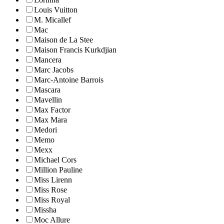
Louis Vuitton
M. Micallef
Mac
Maison de La Stee
Maison Francis Kurkdjian
Mancera
Marc Jacobs
Marc-Antoine Barrois
Mascara
Mavellin
Max Factor
Max Mara
Medori
Memo
Mexx
Michael Cors
Million Pauline
Miss Lirenn
Miss Rose
Miss Royal
Missha
Moc Allure