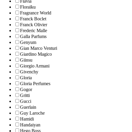
Flavia
Floraïku
Fragrance World
Franck Boclet
Franck Olivier
Frederic Malle
Galla Parfums
Genyum
Gian Marco Venturi
Giardino Magico
Giinsu
Giorgio Armani
Givenchy
Gloria
Gloria Perfumes
Gogor
Gritti
Gucci
Guerlain
Guy Laroche
Hamidi
Handaiyan
Hego Boss