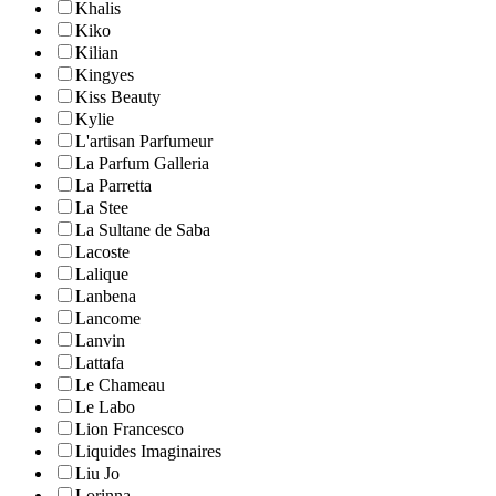
Khalis
Kiko
Kilian
Kingyes
Kiss Beauty
Kylie
L'artisan Parfumeur
La Parfum Galleria
La Parretta
La Stee
La Sultane de Saba
Lacoste
Lalique
Lanbena
Lancome
Lanvin
Lattafa
Le Chameau
Le Labo
Lion Francesco
Liquides Imaginaires
Liu Jo
Lorinna