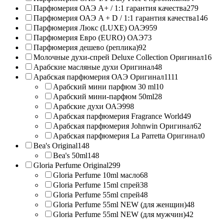
Парфюмерия ОАЭ A+ / 1:1 гарантия качества
279
Парфюмерия ОАЭ A + D / 1:1 гарантия качества
146
Парфюмерия Люкс (LUXE) ОАЭ
959
Парфюмерия Евро (EURO) ОАЭ
73
Парфюмерия дешево (реплика)
92
Молочные духи-спрей Deluxe Collection Оригинал
16
Арабские масляные духи Оригинал
48
Арабская парфюмерия ОАЭ Оригинал
1111
Арабский мини парфюм 30 ml
10
Арабский мини-парфюм 50ml
28
Арабские духи ОАЭ
998
Арабская парфюмерия Fragrance World
49
Арабская парфюмерия Johnwin Оригинал
62
Арабская парфюмерия La Parretta Оригинал
0
Bea's Original
148
Bea's 50ml
148
Gloria Perfume Original
299
Gloria Perfume 10ml масло
68
Gloria Perfume 15ml спрей
38
Gloria Perfume 55ml спрей
48
Gloria Perfume 55ml NEW (для женщин)
48
Gloria Perfume 55ml NEW (для мужчин)
42