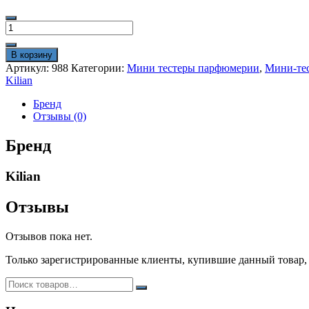
Количество
товара
Мини
В корзину
тестер
Артикул:
988
Категории:
Мини тестеры парфюмерии
,
Мини-тес
Kilian
Kilian
"Good
girl
Бренд
gone
Отзывы (0)
Bad"
Extrait
Бренд
De
Parfum
Kilian
60ml
(ж)
ОАЭ
Отзывы
Отзывов пока нет.
Только зарегистрированные клиенты, купившие данный товар,