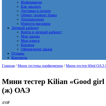
Информация
Как заказать
Доставка и оплата
Обмен / возврат брака
Дропшиппинг
Новости магазина
Личный кабинет
Войти в личный кабинет
Мои заказы
Мои адреса
Корзина
Оформление заказа
Отзывы
Контакты
Главная
/
Мини тестеры парфюмерии
/
Мини-тестер 60ml ОАЭ Ex
Мини тестер Kilian «Good girl
(ж) ОАЭ
450
₽