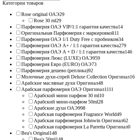
products:
Категории товаров
Rose original ОАЭ
29
Rose 30 ml
29
Парфюмерия ОАЭ VIP/1:1 гарантия качества
14
Оригинальная Парфюмерия с маркировкой
11
Парфюмерия ОАЭ 1/1 Duty Free с пробником
34
Парфюмерия ОАЭ A+ / 1:1 гарантия качества
279
Парфюмерия ОАЭ A + D / 1:1 гарантия качества
146
Парфюмерия Люкс (LUXE) ОАЭ
959
Парфюмерия Евро (EURO) ОАЭ
73
Парфюмерия дешево (реплика)
92
Молочные духи-спрей Deluxe Collection Оригинал
16
Арабские масляные духи Оригинал
48
Арабская парфюмерия ОАЭ Оригинал
1111
Арабский мини парфюм 30 ml
10
Арабский мини-парфюм 50ml
28
Арабские духи ОАЭ
998
Арабская парфюмерия Fragrance World
49
Арабская парфюмерия Johnwin Оригинал
62
Арабская парфюмерия La Parretta Оригинал
0
Bea's Original
148
Bea's 50ml
148