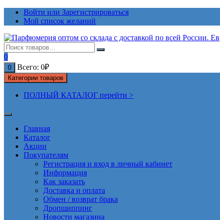
Перейти
Войти или Зарегистрироваться
к
Мой список желаний
содержимому
0
Всего:
0
₽
0
Категории товаров
ПОЛНЫЙ КАТАЛОГ перейти >
Главная
Каталог
Акции
Покупателям
Регистрация и вход в личный кабинет
Информация
Как заказать
Доставка и оплата
Обмен / возврат брака
Дропшиппинг
Новости магазина