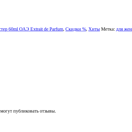
тер 60ml ОАЭ Extrait de Parfum
,
Скидки %
,
Хиты
Метка:
для же
 могут публиковать отзывы.