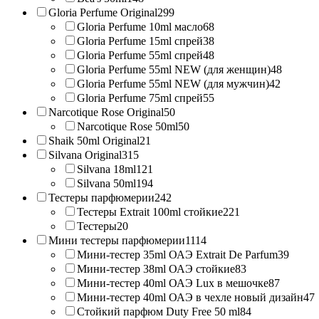
Gloria Perfume Original
299
Gloria Perfume 10ml масло
68
Gloria Perfume 15ml спрей
38
Gloria Perfume 55ml спрей
48
Gloria Perfume 55ml NEW (для женщин)
48
Gloria Perfume 55ml NEW (для мужчин)
42
Gloria Perfume 75ml спрей
55
Narcotique Rose Original
50
Narcotique Rose 50ml
50
Shaik 50ml Original
21
Silvana Original
315
Silvana 18ml
121
Silvana 50ml
194
Тестеры парфюмерии
242
Тестеры Extrait 100ml стойкие
221
Тестеры
20
Мини тестеры парфюмерии
1114
Мини-тестер 35ml ОАЭ Extrait De Parfum
39
Мини-тестер 38ml ОАЭ стойкие
83
Мини-тестер 40ml ОАЭ Lux в мешочке
87
Мини-тестер 40ml ОАЭ в чехле новый дизайн
47
Стойкий парфюм Duty Free 50 ml
84