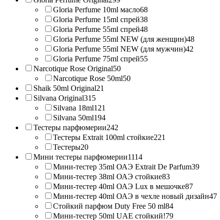
Gloria Perfume 10ml масло
68
Gloria Perfume 15ml спрей
38
Gloria Perfume 55ml спрей
48
Gloria Perfume 55ml NEW (для женщин)
48
Gloria Perfume 55ml NEW (для мужчин)
42
Gloria Perfume 75ml спрей
55
Narcotique Rose Original
50
Narcotique Rose 50ml
50
Shaik 50ml Original
21
Silvana Original
315
Silvana 18ml
121
Silvana 50ml
194
Тестеры парфюмерии
242
Тестеры Extrait 100ml стойкие
221
Тестеры
20
Мини тестеры парфюмерии
1114
Мини-тестер 35ml ОАЭ Extrait De Parfum
39
Мини-тестер 38ml ОАЭ стойкие
83
Мини-тестер 40ml ОАЭ Lux в мешочке
87
Мини-тестер 40ml ОАЭ в чехле новый дизайн
47
Стойкий парфюм Duty Free 50 ml
84
Мини-тестер 50ml UAE стойкий!
79