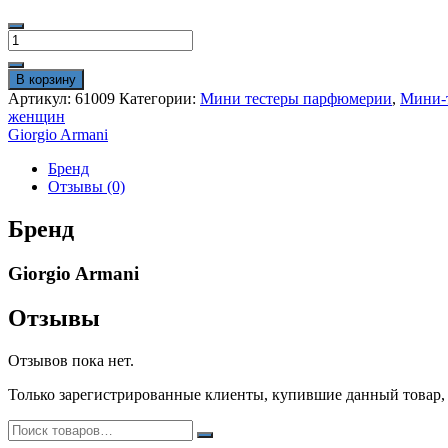
Количество
товара
Мини
В корзину
тестер
Артикул:
61009
Категории:
Мини тестеры парфюмерии
,
Мини-т
GA
женщин
"My
Giorgio Armani
Way
Eau
Бренд
de
Отзывы (0)
Parfum"
Extrait
Бренд
60
ml
Giorgio Armani
ОАЭ
для
женщин
Отзывы
Отзывов пока нет.
Только зарегистрированные клиенты, купившие данный товар,