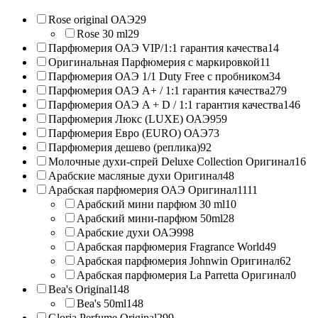
Rose original ОАЭ
29
Rose 30 ml
29
Парфюмерия ОАЭ VIP/1:1 гарантия качества
14
Оригинальная Парфюмерия с маркировкой
11
Парфюмерия ОАЭ 1/1 Duty Free с пробником
34
Парфюмерия ОАЭ A+ / 1:1 гарантия качества
279
Парфюмерия ОАЭ A + D / 1:1 гарантия качества
146
Парфюмерия Люкс (LUXE) ОАЭ
959
Парфюмерия Евро (EURO) ОАЭ
73
Парфюмерия дешево (реплика)
92
Молочные духи-спрей Deluxe Collection Оригинал
16
Арабские масляные духи Оригинал
48
Арабская парфюмерия ОАЭ Оригинал
1111
Арабский мини парфюм 30 ml
10
Арабский мини-парфюм 50ml
28
Арабские духи ОАЭ
998
Арабская парфюмерия Fragrance World
49
Арабская парфюмерия Johnwin Оригинал
62
Арабская парфюмерия La Parretta Оригинал
0
Bea's Original
148
Bea's 50ml
148
Gloria Perfume Original
299