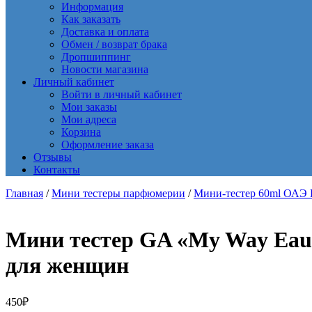
Информация
Как заказать
Доставка и оплата
Обмен / возврат брака
Дропшиппинг
Новости магазина
Личный кабинет
Войти в личный кабинет
Мои заказы
Мои адреса
Корзина
Оформление заказа
Отзывы
Контакты
Главная
/
Мини тестеры парфюмерии
/
Мини-тестер 60ml ОАЭ Ex
Мини тестер GA «My Way Eau 
для женщин
450
₽