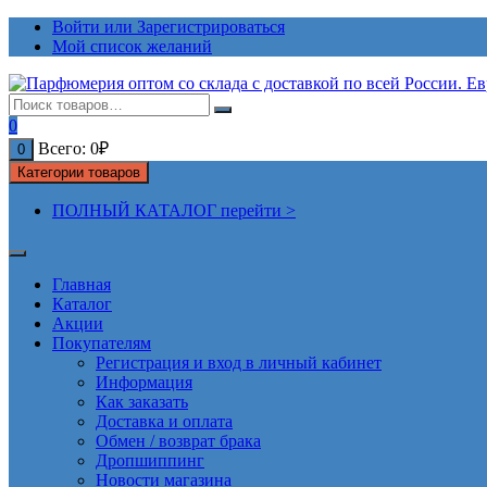
Перейти
Войти или Зарегистрироваться
к
Мой список желаний
содержимому
0
Всего:
0
₽
0
Категории товаров
ПОЛНЫЙ КАТАЛОГ перейти >
Главная
Каталог
Акции
Покупателям
Регистрация и вход в личный кабинет
Информация
Как заказать
Доставка и оплата
Обмен / возврат брака
Дропшиппинг
Новости магазина