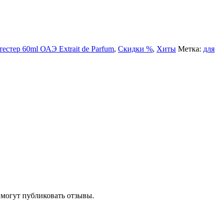
естер 60ml ОАЭ Extrait de Parfum
,
Скидки %
,
Хиты
Метка:
для
 могут публиковать отзывы.