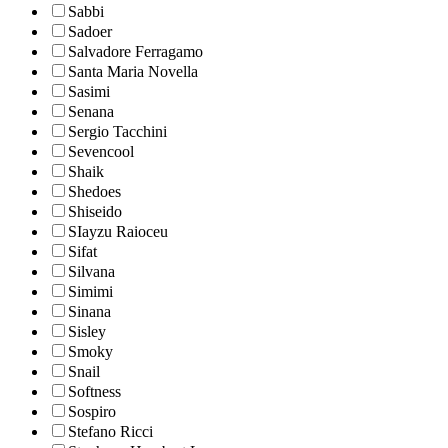
Sabbi
Sadoer
Salvadore Ferragamo
Santa Maria Novella
Sasimi
Senana
Sergio Tacchini
Sevencool
Shaik
Shedoes
Shiseido
SIayzu Raioceu
Sifat
Silvana
Simimi
Sinana
Sisley
Smoky
Snail
Softness
Sospiro
Stefano Ricci