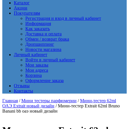
Каталог
Акции
Покупателям
Регистрация и вход в личный кабинет
Информация
Как заказать
Доставка и оплата
Обмен / возврат брака
Дропшиппинг
Новости магазина
Личный кабинет
Войти в личный кабинет
Мои заказы
Мои адреса
Корзина
Оформление заказа
Отзывы
Контакты
Главная
/
Мини тестеры парфюмерии
/
Мини-тестер 62ml
ОАЭ Extrait новый дизайн
/ Мини-тестер Extrait 62ml Bruno
Banani bb оаэ новый дизайн