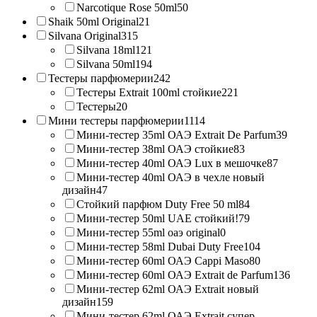
Narcotique Rose 50ml
50
Shaik 50ml Original
21
Silvana Original
315
Silvana 18ml
121
Silvana 50ml
194
Тестеры парфюмерии
242
Тестеры Extrait 100ml стойкие
221
Тестеры
20
Мини тестеры парфюмерии
1114
Мини-тестер 35ml ОАЭ Extrait De Parfum
39
Мини-тестер 38ml ОАЭ стойкие
83
Мини-тестер 40ml ОАЭ Lux в мешочке
87
Мини-тестер 40ml ОАЭ в чехле новый
дизайн
47
Стойкий парфюм Duty Free 50 ml
84
Мини-тестер 50ml UAE стойкий!
79
Мини-тестер 55ml оаэ original
0
Мини-тестер 58ml Dubai Duty Free
104
Мини-тестер 60ml ОАЭ Cappi Maso
80
Мини-тестер 60ml ОАЭ Extrait de Parfum
136
Мини-тестер 62ml ОАЭ Extrait новый
дизайн
159
Мини-тестер 62ml ОАЭ Extrait супер