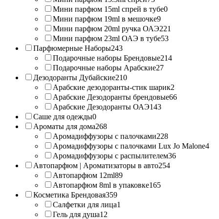
Мини парфюм 15ml спрей в тубе
0
Мини парфюм 19ml в мешочке
9
Мини парфюм 20ml ручка ОАЭ
221
Мини парфюм 23ml ОАЭ в тубе
53
Парфюмерные Наборы
243
Подарочные наборы Брендовые
214
Подарочные наборы Арабские
27
Дезодоранты Дубайские
210
Арабские дезодоранты-стик шарик
2
Арабские Дезодоранты брендовые
66
Арабские Дезодоранты ОАЭ
143
Саше для одежды
0
Ароматы для дома
268
Аромадиффузоры с палочками
228
Аромадиффузоры с палочками Lux Jo Malone
4
Аромадиффузоры с распылителем
36
Автопарфюм | Ароматизаторы в авто
254
Автопарфюм 12ml
89
Автопарфюм 8ml в упаковке
165
Косметика Брендовая
359
Салфетки для лица
1
Гель для душа
12