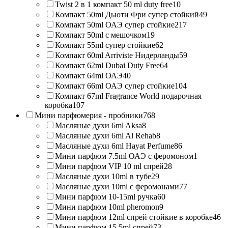
Twist 2 в 1 компакт 50 ml duty free
10
Компакт 50ml Дьюти Фри супер стойкий
49
Компакт 50ml ОАЭ супер стойкие
217
Компакт 50ml с мешочком
19
Компакт 55ml супер стойкие
62
Компакт 60ml Arriviste Нидерланды
59
Компакт 62ml Dubai Duty Free
64
Компакт 64ml ОАЭ
40
Компакт 66ml ОАЭ супер стойкие
104
Компакт 67ml Fragrance World подарочная
коробка
107
Мини парфюмерия - пробники
768
Масляные духи 6ml Aksa
8
Масляные духи 6ml Al Rehab
8
Масляные духи 6ml Hayat Perfume
86
Мини парфюм 7.5ml ОАЭ с феромоном
1
Мини парфюм VIP 10 ml спрей
28
Масляные духи 10ml в тубе
29
Масляные духи 10ml с феромонами
77
Мини парфюм 10-15ml ручка
60
Мини парфюм 10ml pheromon
9
Мини парфюм 12ml спрей стойкие в коробке
46
Мини парфюм 15.5ml спрей
73