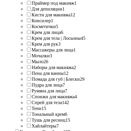
Праймер под макияж
1
Для депиляции
1
Кисти для макияжа
12
Консилер
1
Косметички
5
Крем для лица
6
Крем для тела | Лосьоны
45
Крем для рук
3
Массажеры для лица
1
Мочалки
3
Мыло
26
Наборы для макияжа
2
Пена для ванны
12
Помада для губ | Блески
29
Пудра для лица
7
Румяна для лица
7
Спонжи для макияжа
4
Спрей для тела
142
Тени
15
Тональный крем
6
Тушь для ресниц
15
Хайлайтеры
7