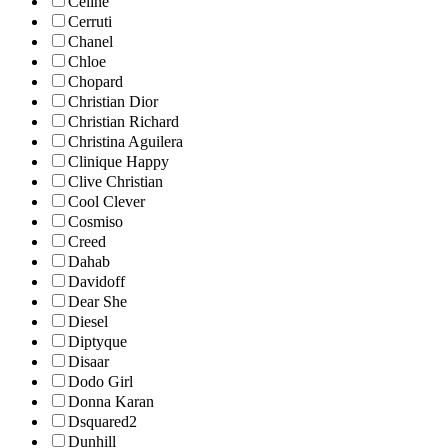
Celine
Cerruti
Chanel
Chloe
Chopard
Christian Dior
Christian Richard
Christina Aguilera
Clinique Happy
Clive Christian
Cool Clever
Cosmiso
Creed
Dahab
Davidoff
Dear She
Diesel
Diptyque
Disaar
Dodo Girl
Donna Karan
Dsquared2
Dunhill