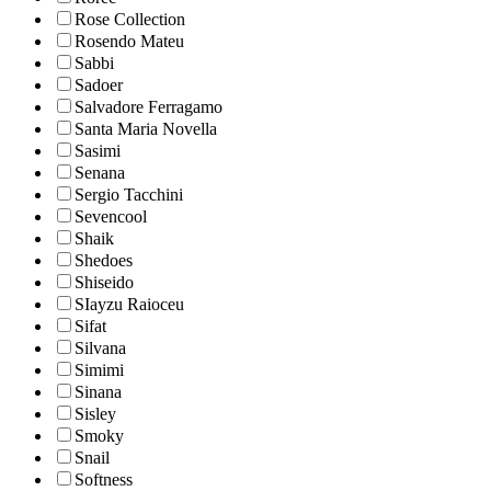
Rose Collection
Rosendo Mateu
Sabbi
Sadoer
Salvadore Ferragamo
Santa Maria Novella
Sasimi
Senana
Sergio Tacchini
Sevencool
Shaik
Shedoes
Shiseido
SIayzu Raioceu
Sifat
Silvana
Simimi
Sinana
Sisley
Smoky
Snail
Softness