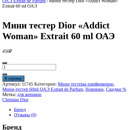
ОАЭ Extrait de Parfum
/ Мини тестер Dior «Addict Woman»
Extrait 60 ml ОАЭ
Мини тестер Dior «Addict
Woman» Extrait 60 ml ОАЭ
450
₽
Количество
товара
Мини
В корзину
тестер
Артикул:
11745
Категории:
Мини тестеры парфюмерии
,
Dior
Мини-тестер 60ml ОАЭ Extrait de Parfum
,
Новинки
,
Скидки %
"Addict
Метка:
для женщин
Woman"
Christian Dior
Extrait
60
Бренд
ml
Отзывы (0)
ОАЭ
Бренд