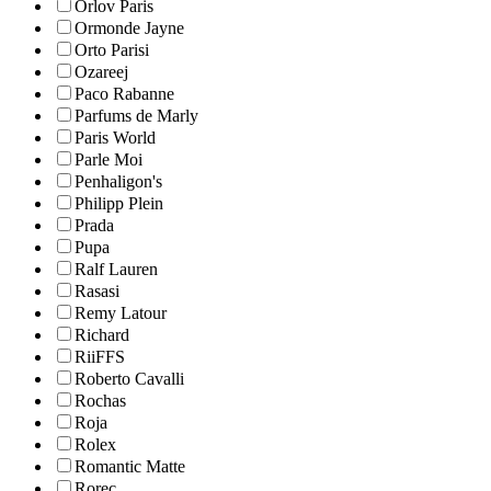
Orlov Paris
Ormonde Jayne
Orto Parisi
Ozareej
Paco Rabanne
Parfums de Marly
Paris World
Parle Moi
Penhaligon's
Philipp Plein
Prada
Pupa
Ralf Lauren
Rasasi
Remy Latour
Richard
RiiFFS
Roberto Cavalli
Rochas
Roja
Rolex
Romantic Matte
Rorec