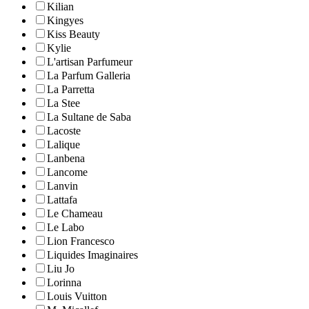
Kilian
Kingyes
Kiss Beauty
Kylie
L'artisan Parfumeur
La Parfum Galleria
La Parretta
La Stee
La Sultane de Saba
Lacoste
Lalique
Lanbena
Lancome
Lanvin
Lattafa
Le Chameau
Le Labo
Lion Francesco
Liquides Imaginaires
Liu Jo
Lorinna
Louis Vuitton