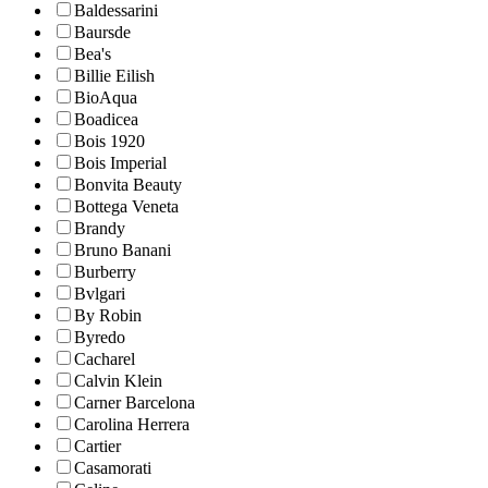
Baldessarini
Baursde
Bea's
Billie Eilish
BioAqua
Boadicea
Bois 1920
Bois Imperial
Bonvita Beauty
Bottega Veneta
Brandy
Bruno Banani
Burberry
Bvlgari
By Robin
Byredo
Cacharel
Calvin Klein
Carner Barcelona
Carolina Herrera
Cartier
Casamorati