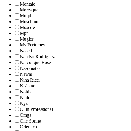
Montale
Moresque
Morph
Moschino
Moscow
Mpf
Mugler
My Perfumes
Naced
Narciso Rodriguez
Narcotique Rose
Nasomatto
Nawal
Nina Ricci
Nishane
Nobile
Nude
Nyx
Ollin Professional
Omga
One Spring
Orientica