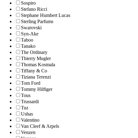
Sospiro
Stefano Ricci
Stephane Humbert Lucas
Sterling Parfums
Swarovski
Syn-Ake
Taboo
Tanako
The Ordinary
Thierry Mugler
Thomas Kosmala
Tiffany & Co
Tiziana Terenzi
Tom Ford
Tommy Hilfiger
Tous
Trussardi
Tuz
Ushas
Valentino
Van Cleef & Arpels
Venzen