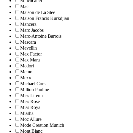
M. Micallef
Mac
Maison de La Stee
Maison Francis Kurkdjian
Mancera
Marc Jacobs
Marc-Antoine Barrois
Mascara
Mavellin
Max Factor
Max Mara
Medori
Memo
Mexx
Michael Cors
Million Pauline
Miss Lirenn
Miss Rose
Miss Royal
Missha
Moc Allure
Mode Creation Munich
Mont Blanc