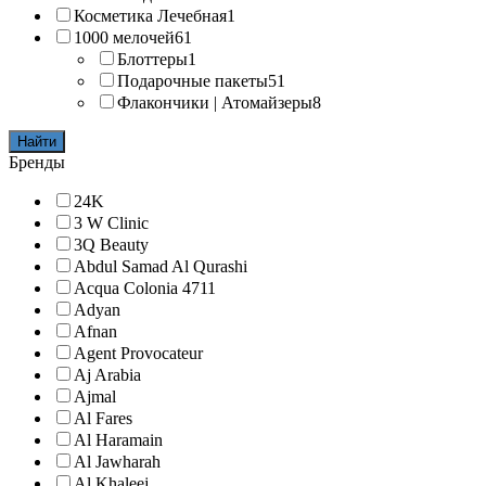
Косметика Лечебная
1
1000 мелочей
61
Блоттеры
1
Подарочные пакеты
51
Флакончики | Атомайзеры
8
Найти
Бренды
24K
3 W Clinic
3Q Beauty
Abdul Samad Al Qurashi
Acqua Colonia 4711
Adyan
Afnan
Agent Provocateur
Aj Arabia
Ajmal
Al Fares
Al Haramain
Al Jawharah
Al Khaleej