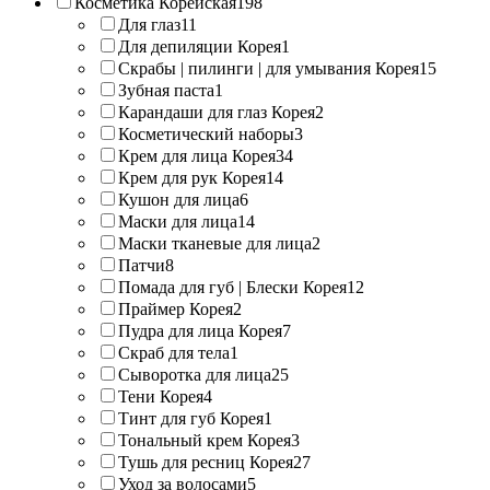
Косметика Корейская
198
Для глаз
11
Для депиляции Корея
1
Скрабы | пилинги | для умывания Корея
15
Зубная паста
1
Карандаши для глаз Корея
2
Косметический наборы
3
Крем для лица Корея
34
Крем для рук Корея
14
Кушон для лица
6
Маски для лица
14
Маски тканевые для лица
2
Патчи
8
Помада для губ | Блески Корея
12
Праймер Корея
2
Пудра для лица Корея
7
Скраб для тела
1
Сыворотка для лица
25
Тени Корея
4
Тинт для губ Корея
1
Тональный крем Корея
3
Тушь для ресниц Корея
27
Уход за волосами
5