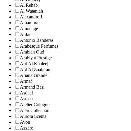
Al Rehab
Al Wataniah
Alexandre J.
Alhambra
Amouage
Anfar
Antonio Banderas
Arabesque Perfumes
Arabian Oud
Arabiyat Prestige
Ard Al Khaleej
Ard Al Zaafaran
Ariana Grande
Armaf
Armand Basi
Asdaaf
Asmaa
Atelier Cologne
Attar Collection
Aurora Scents
Avon
Azzaro