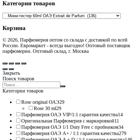
Категории товаров
Корзина
© 2026, Парфюмерия оптом со склада с доставкой по всей
России. Евромаркет - всегда выгодно! Оптовый поставщик
парфюмерии. Оптовый склад, г. Москва
Закрыть
Поиск товаров
Search
products:
Категории товаров
Rose original ОАЭ
29
Rose 30 ml
29
Парфюмерия ОАЭ VIP/1:1 гарантия качества
14
Оригинальная Парфюмерия с маркировкой
11
Парфюмерия ОАЭ 1/1 Duty Free с пробником
34
Парфюмерия ОАЭ A+ / 1:1 гарантия качества
279
Парфюмерия ОАЭ A + D / 1:1 гарантия качества
146