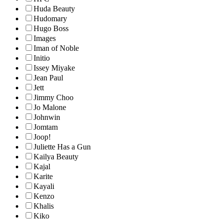
Huda Beauty
Hudomary
Hugo Boss
Images
Iman of Noble
Initio
Issey Miyake
Jean Paul
Jett
Jimmy Choo
Jo Malone
Johnwin
Jomtam
Joop!
Juliette Has a Gun
Kailya Beauty
Kajal
Karite
Kayali
Kenzo
Khalis
Kiko