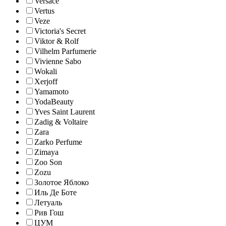
Versace
Vertus
Veze
Victoria's Secret
Viktor & Rolf
Vilhelm Parfumerie
Vivienne Sabo
Wokali
Xerjoff
Yamamoto
YodaBeauty
Yves Saint Laurent
Zadig & Voltaire
Zara
Zarko Perfume
Zimaya
Zoo Son
Zozu
Золотое Яблоко
Иль Де Боте
Летуаль
Рив Гош
ЦУМ