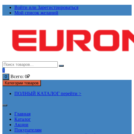
Перейти
Войти или Зарегистрироваться
к
Мой список желаний
содержимому
0
Всего:
0
₽
0
Категории товаров
ПОЛНЫЙ КАТАЛОГ перейти >
Главная
Каталог
Акции
Покупателям