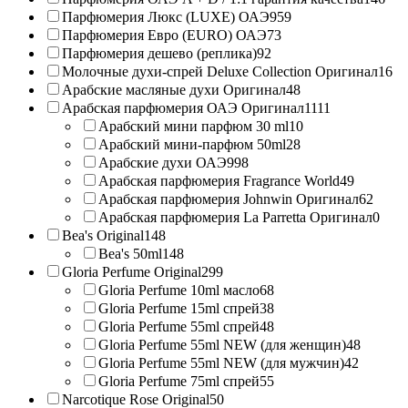
Парфюмерия Люкс (LUXE) ОАЭ
959
Парфюмерия Евро (EURO) ОАЭ
73
Парфюмерия дешево (реплика)
92
Молочные духи-спрей Deluxe Collection Оригинал
16
Арабские масляные духи Оригинал
48
Арабская парфюмерия ОАЭ Оригинал
1111
Арабский мини парфюм 30 ml
10
Арабский мини-парфюм 50ml
28
Арабские духи ОАЭ
998
Арабская парфюмерия Fragrance World
49
Арабская парфюмерия Johnwin Оригинал
62
Арабская парфюмерия La Parretta Оригинал
0
Bea's Original
148
Bea's 50ml
148
Gloria Perfume Original
299
Gloria Perfume 10ml масло
68
Gloria Perfume 15ml спрей
38
Gloria Perfume 55ml спрей
48
Gloria Perfume 55ml NEW (для женщин)
48
Gloria Perfume 55ml NEW (для мужчин)
42
Gloria Perfume 75ml спрей
55
Narcotique Rose Original
50