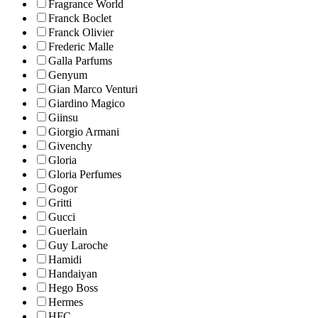
Fragrance World
Franck Boclet
Franck Olivier
Frederic Malle
Galla Parfums
Genyum
Gian Marco Venturi
Giardino Magico
Giinsu
Giorgio Armani
Givenchy
Gloria
Gloria Perfumes
Gogor
Gritti
Gucci
Guerlain
Guy Laroche
Hamidi
Handaiyan
Hego Boss
Hermes
HFC