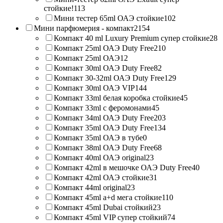
стойкие!
113
Мини тестер 65ml ОАЭ стойкие
102
Мини парфюмерия - компакт
2154
Компакт 40 ml Luxury Premium супер стойкие
28
Компакт 25ml ОАЭ Duty Free
210
Компакт 25ml ОАЭ
12
Компакт 30ml ОАЭ Duty Free
82
Компакт 30-32ml ОАЭ Duty Free
129
Компакт 30ml ОАЭ VIP
144
Компакт 33ml белая коробка стойкие
45
Компакт 33ml с феромонами
45
Компакт 34ml ОАЭ Duty Free
203
Компакт 35ml ОАЭ Duty Free
134
Компакт 35ml ОАЭ в тубе
0
Компакт 38ml ОАЭ Duty Free
68
Компакт 40ml ОАЭ original
23
Компакт 42ml в мешочке ОАЭ Duty Free
40
Компакт 42ml ОАЭ стойкие
31
Компакт 44ml original
23
Компакт 45ml a+d мега стойкие
110
Компакт 45ml Dubai стойкий
23
Компакт 45ml VIP супер стойкий
74