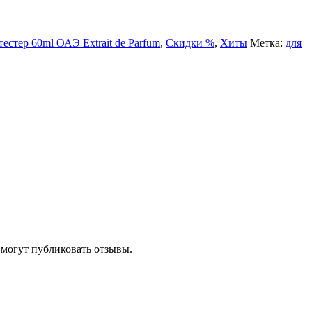
естер 60ml ОАЭ Extrait de Parfum
,
Скидки %
,
Хиты
Метка:
для
 могут публиковать отзывы.