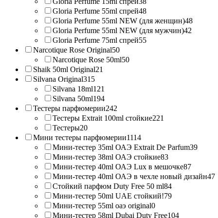
Gloria Perfume 15ml спрей
38
Gloria Perfume 55ml спрей
48
Gloria Perfume 55ml NEW (для женщин)
48
Gloria Perfume 55ml NEW (для мужчин)
42
Gloria Perfume 75ml спрей
55
Narcotique Rose Original
50
Narcotique Rose 50ml
50
Shaik 50ml Original
21
Silvana Original
315
Silvana 18ml
121
Silvana 50ml
194
Тестеры парфюмерии
242
Тестеры Extrait 100ml стойкие
221
Тестеры
20
Мини тестеры парфюмерии
1114
Мини-тестер 35ml ОАЭ Extrait De Parfum
39
Мини-тестер 38ml ОАЭ стойкие
83
Мини-тестер 40ml ОАЭ Lux в мешочке
87
Мини-тестер 40ml ОАЭ в чехле новый дизайн
47
Стойкий парфюм Duty Free 50 ml
84
Мини-тестер 50ml UAE стойкий!
79
Мини-тестер 55ml оаэ original
0
Мини-тестер 58ml Dubai Duty Free
104