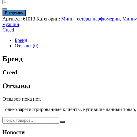
Количество
товара
Мини
В корзину
тестер
Артикул:
61013
Категории:
Мини тестеры парфюмерии
,
Мини-т
Creed
мужчин
"Aventus"
Creed
Extrait
60
Бренд
ml
Отзывы (0)
ОАЭ
для
Бренд
мужчин
Creed
Отзывы
Отзывов пока нет.
Только зарегистрированные клиенты, купившие данный товар,
Новости