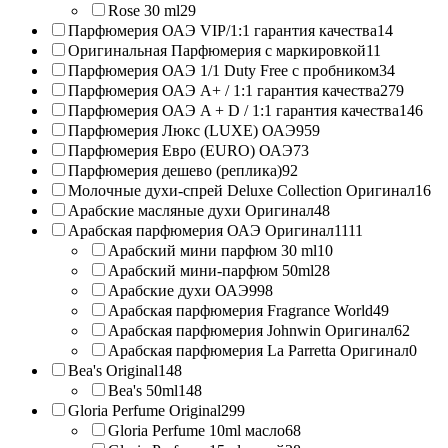
Rose 30 ml
29
Парфюмерия ОАЭ VIP/1:1 гарантия качества
14
Оригинальная Парфюмерия с маркировкой
11
Парфюмерия ОАЭ 1/1 Duty Free с пробником
34
Парфюмерия ОАЭ A+ / 1:1 гарантия качества
279
Парфюмерия ОАЭ A + D / 1:1 гарантия качества
146
Парфюмерия Люкс (LUXE) ОАЭ
959
Парфюмерия Евро (EURO) ОАЭ
73
Парфюмерия дешево (реплика)
92
Молочные духи-спрей Deluxe Collection Оригинал
16
Арабские масляные духи Оригинал
48
Арабская парфюмерия ОАЭ Оригинал
1111
Арабский мини парфюм 30 ml
10
Арабский мини-парфюм 50ml
28
Арабские духи ОАЭ
998
Арабская парфюмерия Fragrance World
49
Арабская парфюмерия Johnwin Оригинал
62
Арабская парфюмерия La Parretta Оригинал
0
Bea's Original
148
Bea's 50ml
148
Gloria Perfume Original
299
Gloria Perfume 10ml масло
68