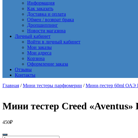
Информация
Как заказать
Доставка и оплата
Обмен / возврат брака
Дропшиппинг
Новости магазина
Личный кабинет
Войти в личный кабинет
Мои заказы
Мои адреса
Корзина
Оформление заказа
Отзывы
Контакты
Главная
/
Мини тестеры парфюмерии
/
Мини-тестер 60ml ОАЭ Ex
Мини тестер Creed «Aventus» 
450
₽