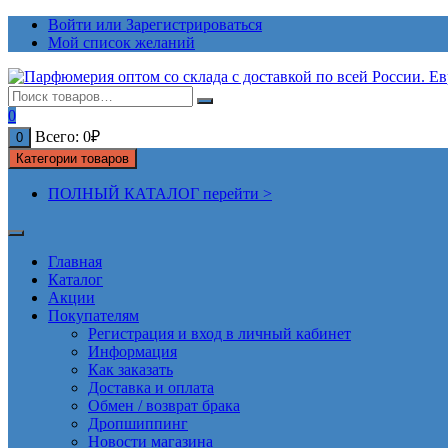
Перейти
Войти или Зарегистрироваться
к
Мой список желаний
содержимому
0
Всего:
0
₽
0
Категории товаров
ПОЛНЫЙ КАТАЛОГ перейти >
Главная
Каталог
Акции
Покупателям
Регистрация и вход в личный кабинет
Информация
Как заказать
Доставка и оплата
Обмен / возврат брака
Дропшиппинг
Новости магазина