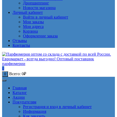
Дропшиппинг
Новости магазина
Личный кабинет
Войти в личный кабинет
Мои заказы
Мои адреса
Корзина
Оформление заказа
Отзывы
Контакты
0
Всего:
0
₽
0
Главная
Каталог
Акции
Покупателям
Регистрация и вход в личный кабинет
Информация
Как заказать