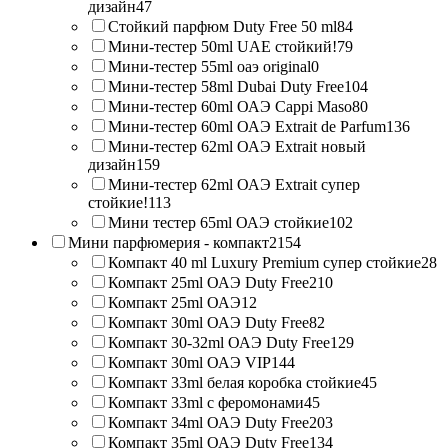
дизайн
47
Стойкий парфюм Duty Free 50 ml
84
Мини-тестер 50ml UAE стойкий!
79
Мини-тестер 55ml оаэ original
0
Мини-тестер 58ml Dubai Duty Free
104
Мини-тестер 60ml ОАЭ Cappi Maso
80
Мини-тестер 60ml ОАЭ Extrait de Parfum
136
Мини-тестер 62ml ОАЭ Extrait новый
дизайн
159
Мини-тестер 62ml ОАЭ Extrait супер
стойкие!
113
Мини тестер 65ml ОАЭ стойкие
102
Мини парфюмерия - компакт
2154
Компакт 40 ml Luxury Premium супер стойкие
28
Компакт 25ml ОАЭ Duty Free
210
Компакт 25ml ОАЭ
12
Компакт 30ml ОАЭ Duty Free
82
Компакт 30-32ml ОАЭ Duty Free
129
Компакт 30ml ОАЭ VIP
144
Компакт 33ml белая коробка стойкие
45
Компакт 33ml с феромонами
45
Компакт 34ml ОАЭ Duty Free
203
Компакт 35ml ОАЭ Duty Free
134