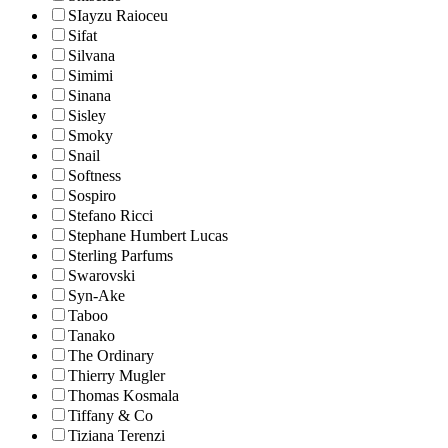
SIayzu Raioceu
Sifat
Silvana
Simimi
Sinana
Sisley
Smoky
Snail
Softness
Sospiro
Stefano Ricci
Stephane Humbert Lucas
Sterling Parfums
Swarovski
Syn-Ake
Taboo
Tanako
The Ordinary
Thierry Mugler
Thomas Kosmala
Tiffany & Co
Tiziana Terenzi