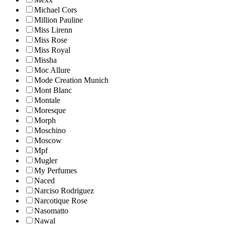
Michael Cors
Million Pauline
Miss Lirenn
Miss Rose
Miss Royal
Missha
Moc Allure
Mode Creation Munich
Mont Blanc
Montale
Moresque
Morph
Moschino
Moscow
Mpf
Mugler
My Perfumes
Naced
Narciso Rodriguez
Narcotique Rose
Nasomatto
Nawal