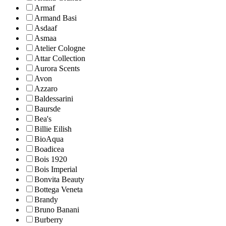
Armaf
Armand Basi
Asdaaf
Asmaa
Atelier Cologne
Attar Collection
Aurora Scents
Avon
Azzaro
Baldessarini
Baursde
Bea's
Billie Eilish
BioAqua
Boadicea
Bois 1920
Bois Imperial
Bonvita Beauty
Bottega Veneta
Brandy
Bruno Banani
Burberry