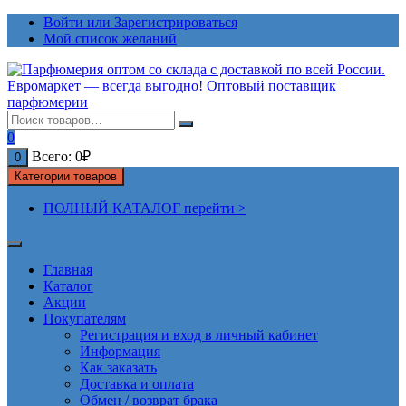
Перейти
Войти или Зарегистрироваться
к
Мой список желаний
содержимому
0
Всего:
0
₽
0
Категории товаров
ПОЛНЫЙ КАТАЛОГ перейти >
Главная
Каталог
Акции
Покупателям
Регистрация и вход в личный кабинет
Информация
Как заказать
Доставка и оплата
Обмен / возврат брака