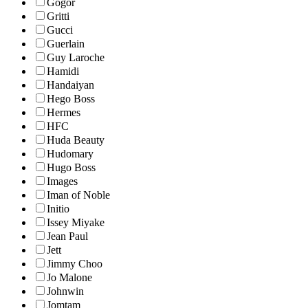
Gogor
Gritti
Gucci
Guerlain
Guy Laroche
Hamidi
Handaiyan
Hego Boss
Hermes
HFC
Huda Beauty
Hudomary
Hugo Boss
Images
Iman of Noble
Initio
Issey Miyake
Jean Paul
Jett
Jimmy Choo
Jo Malone
Johnwin
Jomtam