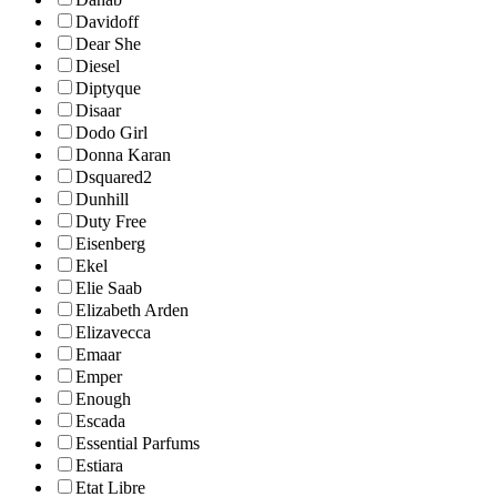
Davidoff
Dear She
Diesel
Diptyque
Disaar
Dodo Girl
Donna Karan
Dsquared2
Dunhill
Duty Free
Eisenberg
Ekel
Elie Saab
Elizabeth Arden
Elizavecca
Emaar
Emper
Enough
Escada
Essential Parfums
Estiara
Etat Libre