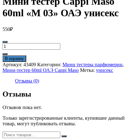
Мини тестер Cappi Maso
60ml «M 03» ОАЭ унисекс
550
₽
Количество
товара
Мини
В корзину
тестер
Артикул:
43409
Категории:
Мини тестеры парфюмерии
,
Cappi
Мини-тестер 60ml ОАЭ Cappi Maso
Метка:
унисекс
Maso
60ml
Отзывы (0)
"M
03"
Отзывы
ОАЭ
унисекс
Отзывов пока нет.
Только зарегистрированные клиенты, купившие данный
товар, могут публиковать отзывы.