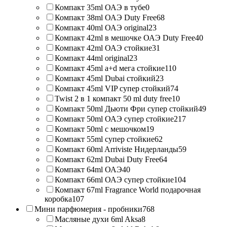
Компакт 35ml ОАЭ в тубе
0
Компакт 38ml ОАЭ Duty Free
68
Компакт 40ml ОАЭ original
23
Компакт 42ml в мешочке ОАЭ Duty Free
40
Компакт 42ml ОАЭ стойкие
31
Компакт 44ml original
23
Компакт 45ml a+d мега стойкие
110
Компакт 45ml Dubai стойкий
23
Компакт 45ml VIP супер стойкий
74
Twist 2 в 1 компакт 50 ml duty free
10
Компакт 50ml Дьюти Фри супер стойкий
49
Компакт 50ml ОАЭ супер стойкие
217
Компакт 50ml с мешочком
19
Компакт 55ml супер стойкие
62
Компакт 60ml Arriviste Нидерланды
59
Компакт 62ml Dubai Duty Free
64
Компакт 64ml ОАЭ
40
Компакт 66ml ОАЭ супер стойкие
104
Компакт 67ml Fragrance World подарочная
коробка
107
Мини парфюмерия - пробники
768
Масляные духи 6ml Aksa
8