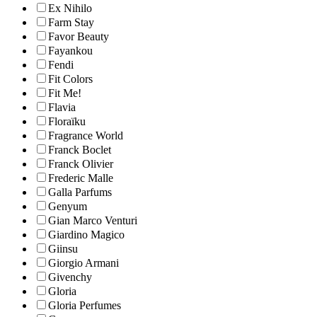
Ex Nihilo
Farm Stay
Favor Beauty
Fayankou
Fendi
Fit Colors
Fit Me!
Flavia
Floraïku
Fragrance World
Franck Boclet
Franck Olivier
Frederic Malle
Galla Parfums
Genyum
Gian Marco Venturi
Giardino Magico
Giinsu
Giorgio Armani
Givenchy
Gloria
Gloria Perfumes