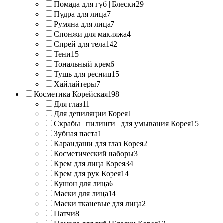
Помада для губ | Блески
29
Пудра для лица
7
Румяна для лица
7
Спонжи для макияжа
4
Спрей для тела
142
Тени
15
Тональный крем
6
Тушь для ресниц
15
Хайлайтеры
7
Косметика Корейская
198
Для глаз
11
Для депиляции Корея
1
Скрабы | пилинги | для умывания Корея
15
Зубная паста
1
Карандаши для глаз Корея
2
Косметический наборы
3
Крем для лица Корея
34
Крем для рук Корея
14
Кушон для лица
6
Маски для лица
14
Маски тканевые для лица
2
Патчи
8