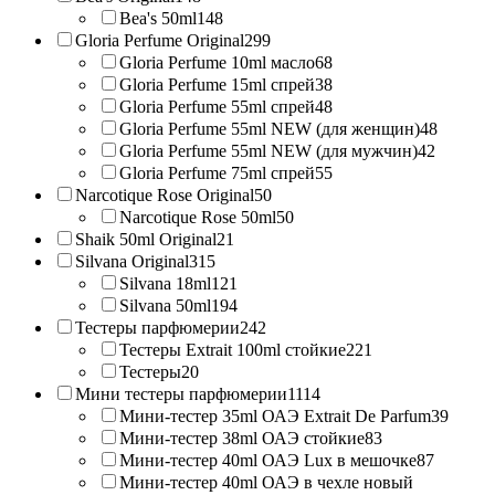
Bea's 50ml
148
Gloria Perfume Original
299
Gloria Perfume 10ml масло
68
Gloria Perfume 15ml спрей
38
Gloria Perfume 55ml спрей
48
Gloria Perfume 55ml NEW (для женщин)
48
Gloria Perfume 55ml NEW (для мужчин)
42
Gloria Perfume 75ml спрей
55
Narcotique Rose Original
50
Narcotique Rose 50ml
50
Shaik 50ml Original
21
Silvana Original
315
Silvana 18ml
121
Silvana 50ml
194
Тестеры парфюмерии
242
Тестеры Extrait 100ml стойкие
221
Тестеры
20
Мини тестеры парфюмерии
1114
Мини-тестер 35ml ОАЭ Extrait De Parfum
39
Мини-тестер 38ml ОАЭ стойкие
83
Мини-тестер 40ml ОАЭ Lux в мешочке
87
Мини-тестер 40ml ОАЭ в чехле новый