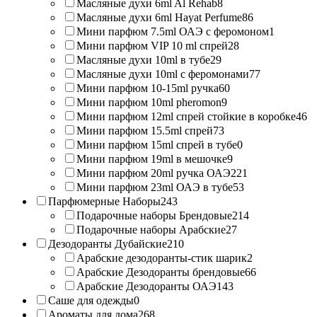
Масляные духи 6ml Al Rehab
8
Масляные духи 6ml Hayat Perfume
86
Мини парфюм 7.5ml ОАЭ с феромоном
1
Мини парфюм VIP 10 ml спрей
28
Масляные духи 10ml в тубе
29
Масляные духи 10ml с феромонами
77
Мини парфюм 10-15ml ручка
60
Мини парфюм 10ml pheromon
9
Мини парфюм 12ml спрей стойкие в коробке
46
Мини парфюм 15.5ml спрей
73
Мини парфюм 15ml спрей в тубе
0
Мини парфюм 19ml в мешочке
9
Мини парфюм 20ml ручка ОАЭ
221
Мини парфюм 23ml ОАЭ в тубе
53
Парфюмерные Наборы
243
Подарочные наборы Брендовые
214
Подарочные наборы Арабские
27
Дезодоранты Дубайские
210
Арабские дезодоранты-стик шарик
2
Арабские Дезодоранты брендовые
66
Арабские Дезодоранты ОАЭ
143
Саше для одежды
0
Ароматы для дома
268