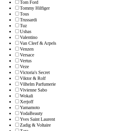
Tom Ford
Tommy Hilfiger
Tous
Trussardi
Tuz
Ushas
Valentino
Van Cleef & Arpels
Venzen
Versace
Vertus
Veze
Victoria's Secret
Viktor & Rolf
Vilhelm Parfumerie
Vivienne Sabo
Wokali
Xerjoff
Yamamoto
YodaBeauty
Yves Saint Laurent
Zadig & Voltaire
Zara