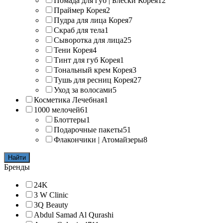
Помада для губ | Блески Корея
12
Праймер Корея
2
Пудра для лица Корея
7
Скраб для тела
1
Сыворотка для лица
25
Тени Корея
4
Тинт для губ Корея
1
Тональный крем Корея
3
Тушь для ресниц Корея
27
Уход за волосами
5
Косметика Лечебная
1
1000 мелочей
61
Блоттеры
1
Подарочные пакеты
51
Флакончики | Атомайзеры
8
Найти
Бренды
24K
3 W Clinic
3Q Beauty
Abdul Samad Al Qurashi