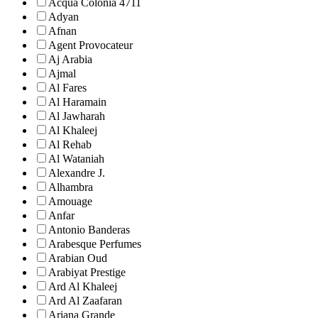
Acqua Colonia 4711
Adyan
Afnan
Agent Provocateur
Aj Arabia
Ajmal
Al Fares
Al Haramain
Al Jawharah
Al Khaleej
Al Rehab
Al Wataniah
Alexandre J.
Alhambra
Amouage
Anfar
Antonio Banderas
Arabesque Perfumes
Arabian Oud
Arabiyat Prestige
Ard Al Khaleej
Ard Al Zaafaran
Ariana Grande