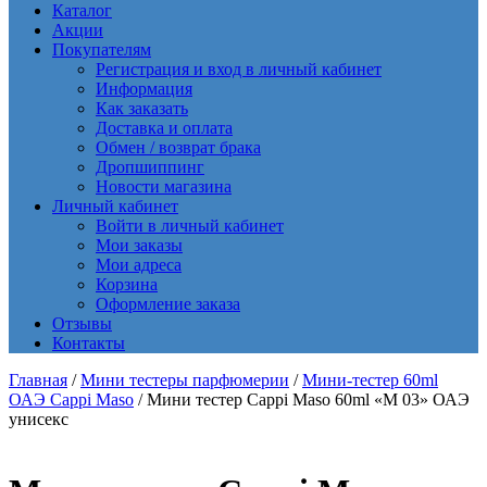
Каталог
Акции
Покупателям
Регистрация и вход в личный кабинет
Информация
Как заказать
Доставка и оплата
Обмен / возврат брака
Дропшиппинг
Новости магазина
Личный кабинет
Войти в личный кабинет
Мои заказы
Мои адреса
Корзина
Оформление заказа
Отзывы
Контакты
Главная
/
Мини тестеры парфюмерии
/
Мини-тестер 60ml
ОАЭ Cappi Maso
/ Мини тестер Cappi Maso 60ml «M 03» ОАЭ
унисекс