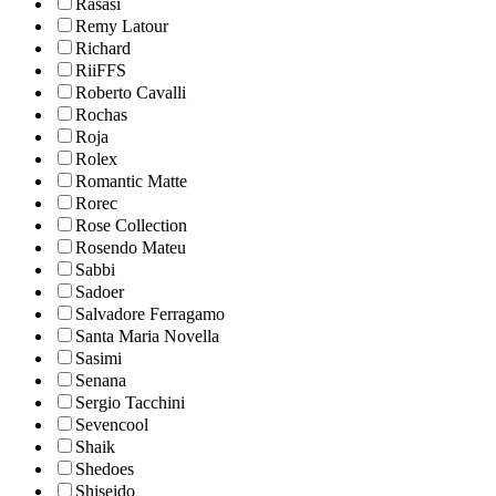
Rasasi
Remy Latour
Richard
RiiFFS
Roberto Cavalli
Rochas
Roja
Rolex
Romantic Matte
Rorec
Rose Collection
Rosendo Mateu
Sabbi
Sadoer
Salvadore Ferragamo
Santa Maria Novella
Sasimi
Senana
Sergio Tacchini
Sevencool
Shaik
Shedoes
Shiseido