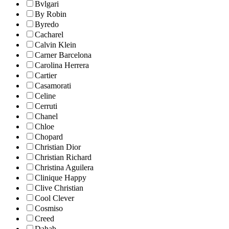
Bvlgari
By Robin
Byredo
Cacharel
Calvin Klein
Carner Barcelona
Carolina Herrera
Cartier
Casamorati
Celine
Cerruti
Chanel
Chloe
Chopard
Christian Dior
Christian Richard
Christina Aguilera
Clinique Happy
Clive Christian
Cool Clever
Cosmiso
Creed
Dahab