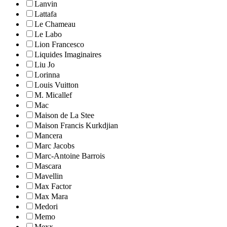
Lanvin
Lattafa
Le Chameau
Le Labo
Lion Francesco
Liquides Imaginaires
Liu Jo
Lorinna
Louis Vuitton
M. Micallef
Mac
Maison de La Stee
Maison Francis Kurkdjian
Mancera
Marc Jacobs
Marc-Antoine Barrois
Mascara
Mavellin
Max Factor
Max Mara
Medori
Memo
Mexx