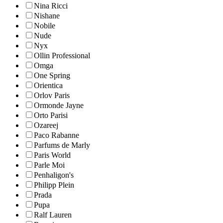
Nina Ricci
Nishane
Nobile
Nude
Nyx
Ollin Professional
Omga
One Spring
Orientica
Orlov Paris
Ormonde Jayne
Orto Parisi
Ozareej
Paco Rabanne
Parfums de Marly
Paris World
Parle Moi
Penhaligon's
Philipp Plein
Prada
Pupa
Ralf Lauren