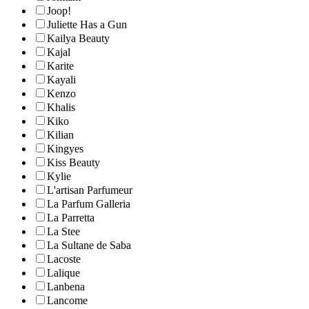
Joop!
Juliette Has a Gun
Kailya Beauty
Kajal
Karite
Kayali
Kenzo
Khalis
Kiko
Kilian
Kingyes
Kiss Beauty
Kylie
L'artisan Parfumeur
La Parfum Galleria
La Parretta
La Stee
La Sultane de Saba
Lacoste
Lalique
Lanbena
Lancome