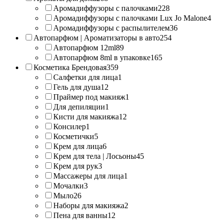
Аромадиффузоры с палочками
228
Аромадиффузоры с палочками Lux Jo Malone
4
Аромадиффузоры с распылителем
36
Автопарфюм | Ароматизаторы в авто
254
Автопарфюм 12ml
89
Автопарфюм 8ml в упаковке
165
Косметика Брендовая
359
Салфетки для лица
1
Гель для душа
12
Праймер под макияж
1
Для депиляции
1
Кисти для макияжа
12
Консилер
1
Косметички
5
Крем для лица
6
Крем для тела | Лосьоны
45
Крем для рук
3
Массажеры для лица
1
Мочалки
3
Мыло
26
Наборы для макияжа
2
Пена для ванны
12