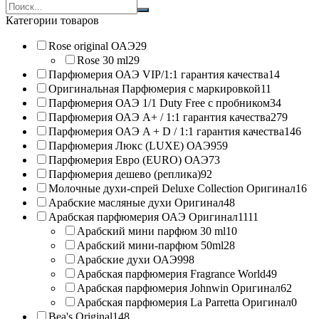
Search
products:
Категории товаров
Rose original ОАЭ
29
Rose 30 ml
29
Парфюмерия ОАЭ VIP/1:1 гарантия качества
14
Оригинальная Парфюмерия с маркировкой
11
Парфюмерия ОАЭ 1/1 Duty Free с пробником
34
Парфюмерия ОАЭ A+ / 1:1 гарантия качества
279
Парфюмерия ОАЭ A + D / 1:1 гарантия качества
146
Парфюмерия Люкс (LUXE) ОАЭ
959
Парфюмерия Евро (EURO) ОАЭ
73
Парфюмерия дешево (реплика)
92
Молочные духи-спрей Deluxe Collection Оригинал
16
Арабские масляные духи Оригинал
48
Арабская парфюмерия ОАЭ Оригинал
1111
Арабский мини парфюм 30 ml
10
Арабский мини-парфюм 50ml
28
Арабские духи ОАЭ
998
Арабская парфюмерия Fragrance World
49
Арабская парфюмерия Johnwin Оригинал
62
Арабская парфюмерия La Parretta Оригинал
0
Bea's Original
148