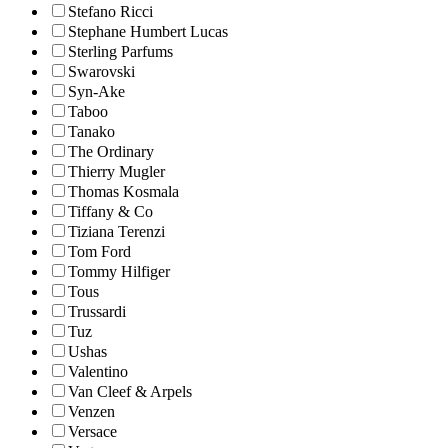
Stefano Ricci
Stephane Humbert Lucas
Sterling Parfums
Swarovski
Syn-Ake
Taboo
Tanako
The Ordinary
Thierry Mugler
Thomas Kosmala
Tiffany & Co
Tiziana Terenzi
Tom Ford
Tommy Hilfiger
Tous
Trussardi
Tuz
Ushas
Valentino
Van Cleef & Arpels
Venzen
Versace