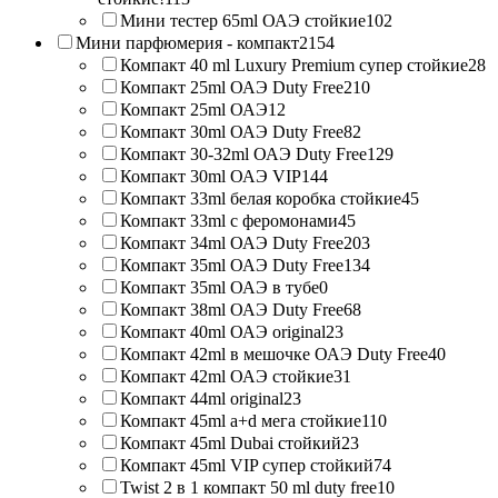
Мини тестер 65ml ОАЭ стойкие
102
Мини парфюмерия - компакт
2154
Компакт 40 ml Luxury Premium супер стойкие
28
Компакт 25ml ОАЭ Duty Free
210
Компакт 25ml ОАЭ
12
Компакт 30ml ОАЭ Duty Free
82
Компакт 30-32ml ОАЭ Duty Free
129
Компакт 30ml ОАЭ VIP
144
Компакт 33ml белая коробка стойкие
45
Компакт 33ml с феромонами
45
Компакт 34ml ОАЭ Duty Free
203
Компакт 35ml ОАЭ Duty Free
134
Компакт 35ml ОАЭ в тубе
0
Компакт 38ml ОАЭ Duty Free
68
Компакт 40ml ОАЭ original
23
Компакт 42ml в мешочке ОАЭ Duty Free
40
Компакт 42ml ОАЭ стойкие
31
Компакт 44ml original
23
Компакт 45ml a+d мега стойкие
110
Компакт 45ml Dubai стойкий
23
Компакт 45ml VIP супер стойкий
74
Twist 2 в 1 компакт 50 ml duty free
10