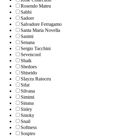
Rosendo Mateu
Sabbi
Sadoer
Salvadore Ferragamo
Santa Maria Novella
Sasimi
Senana
Sergio Tacchini
Sevencool
Shaik
Shedoes
Shiseido
SIayzu Raioceu
Sifat
Silvana
Simimi
Sinana
Sisley
Smoky
Snail
Softness
Sospiro