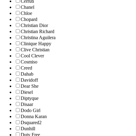
Cerruti
Chanel
Chloe
Chopard
Christian Dior
Christian Richard
Christina Aguilera
Clinique Happy
Clive Christian
Cool Clever
Cosmiso
Creed
Dahab
Davidoff
Dear She
Diesel
Diptyque
Disaar
Dodo Girl
Donna Karan
Dsquared2
Dunhill
Duty Free