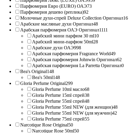
Парфюмерия Люкс (LUXE) ОАЭ
959
Парфюмерия Евро (EURO) ОАЭ
73
Парфюмерия дешево (реплика)
92
Молочные духи-спрей Deluxe Collection Оригинал
16
Арабские масляные духи Оригинал
48
Арабская парфюмерия ОАЭ Оригинал
1111
Арабский мини парфюм 30 ml
10
Арабский мини-парфюм 50ml
28
Арабские духи ОАЭ
998
Арабская парфюмерия Fragrance World
49
Арабская парфюмерия Johnwin Оригинал
62
Арабская парфюмерия La Parretta Оригинал
0
Bea's Original
148
Bea's 50ml
148
Gloria Perfume Original
299
Gloria Perfume 10ml масло
68
Gloria Perfume 15ml спрей
38
Gloria Perfume 55ml спрей
48
Gloria Perfume 55ml NEW (для женщин)
48
Gloria Perfume 55ml NEW (для мужчин)
42
Gloria Perfume 75ml спрей
55
Narcotique Rose Original
50
Narcotique Rose 50ml
50