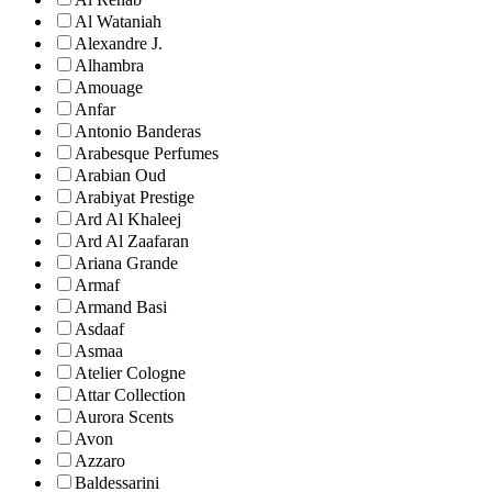
Al Wataniah
Alexandre J.
Alhambra
Amouage
Anfar
Antonio Banderas
Arabesque Perfumes
Arabian Oud
Arabiyat Prestige
Ard Al Khaleej
Ard Al Zaafaran
Ariana Grande
Armaf
Armand Basi
Asdaaf
Asmaa
Atelier Cologne
Attar Collection
Aurora Scents
Avon
Azzaro
Baldessarini