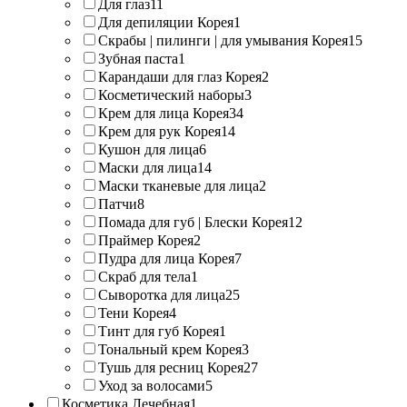
Для глаз
11
Для депиляции Корея
1
Скрабы | пилинги | для умывания Корея
15
Зубная паста
1
Карандаши для глаз Корея
2
Косметический наборы
3
Крем для лица Корея
34
Крем для рук Корея
14
Кушон для лица
6
Маски для лица
14
Маски тканевые для лица
2
Патчи
8
Помада для губ | Блески Корея
12
Праймер Корея
2
Пудра для лица Корея
7
Скраб для тела
1
Сыворотка для лица
25
Тени Корея
4
Тинт для губ Корея
1
Тональный крем Корея
3
Тушь для ресниц Корея
27
Уход за волосами
5
Косметика Лечебная
1