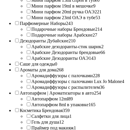
Мини парфюм 15ml спрей в тубе
0
Мини парфюм 19ml в мешочке
9
Мини парфюм 20ml ручка ОАЭ
221
Мини парфюм 23ml ОАЭ в тубе
53
Парфюмерные Наборы
243
Подарочные наборы Брендовые
214
Подарочные наборы Арабские
27
Дезодоранты Дубайские
210
Арабские дезодоранты-стик шарик
2
Арабские Дезодоранты брендовые
66
Арабские Дезодоранты ОАЭ
143
Саше для одежды
0
Ароматы для дома
268
Аромадиффузоры с палочками
228
Аромадиффузоры с палочками Lux Jo Malone
4
Аромадиффузоры с распылителем
36
Автопарфюм | Ароматизаторы в авто
254
Автопарфюм 12ml
89
Автопарфюм 8ml в упаковке
165
Косметика Брендовая
359
Салфетки для лица
1
Гель для душа
12
Праймер под макияж
1