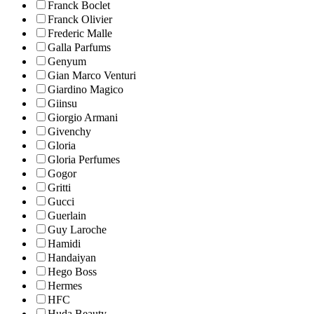
Franck Boclet
Franck Olivier
Frederic Malle
Galla Parfums
Genyum
Gian Marco Venturi
Giardino Magico
Giinsu
Giorgio Armani
Givenchy
Gloria
Gloria Perfumes
Gogor
Gritti
Gucci
Guerlain
Guy Laroche
Hamidi
Handaiyan
Hego Boss
Hermes
HFC
Huda Beauty