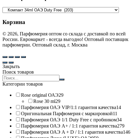
Корзина
© 2026, Парфюмерия оптом со склада с доставкой по всей
России. Евромаркет - всегда выгодно! Оптовый поставщик
парфюмерии. Оптовый склад, г. Москва
Закрыть
Поиск товаров
Search
products:
Категории товаров
Rose original ОАЭ
29
Rose 30 ml
29
Парфюмерия ОАЭ VIP/1:1 гарантия качества
14
Оригинальная Парфюмерия с маркировкой
11
Парфюмерия ОАЭ 1/1 Duty Free с пробником
34
Парфюмерия ОАЭ A+ / 1:1 гарантия качества
279
Парфюмерия ОАЭ A + D / 1:1 гарантия качества
146