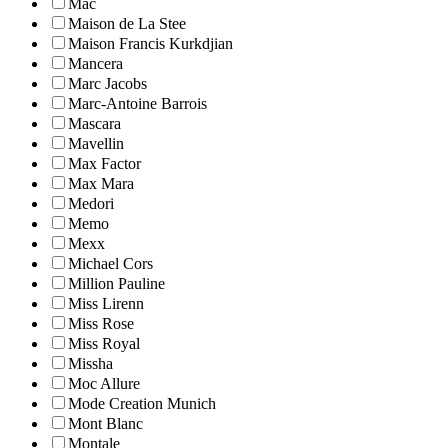
Mac
Maison de La Stee
Maison Francis Kurkdjian
Mancera
Marc Jacobs
Marc-Antoine Barrois
Mascara
Mavellin
Max Factor
Max Mara
Medori
Memo
Mexx
Michael Cors
Million Pauline
Miss Lirenn
Miss Rose
Miss Royal
Missha
Moc Allure
Mode Creation Munich
Mont Blanc
Montale