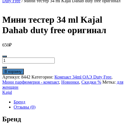
Duty Free
/ Мини тестер 34 ml Kajal Dahab duty free оригинал
Мини тестер 34 ml Kajal
Dahab duty free оригинал
650
₽
Количество
товара
Мини
В корзину
тестер
Артикул:
8442
Категории:
Компакт 34ml ОАЭ Duty Free
,
34
Мини парфюмерия - компакт
,
Новинки
,
Скидки %
Метка:
для
ml
женщин
Kajal
Kajal
Dahab
duty
Бренд
free
Отзывы (0)
оригинал
Бренд