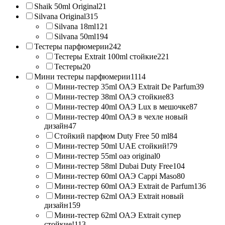
Shaik 50ml Original
21
Silvana Original
315
Silvana 18ml
121
Silvana 50ml
194
Тестеры парфюмерии
242
Тестеры Extrait 100ml стойкие
221
Тестеры
20
Мини тестеры парфюмерии
1114
Мини-тестер 35ml ОАЭ Extrait De Parfum
39
Мини-тестер 38ml ОАЭ стойкие
83
Мини-тестер 40ml ОАЭ Lux в мешочке
87
Мини-тестер 40ml ОАЭ в чехле новый
дизайн
47
Стойкий парфюм Duty Free 50 ml
84
Мини-тестер 50ml UAE стойкий!
79
Мини-тестер 55ml оаэ original
0
Мини-тестер 58ml Dubai Duty Free
104
Мини-тестер 60ml ОАЭ Cappi Maso
80
Мини-тестер 60ml ОАЭ Extrait de Parfum
136
Мини-тестер 62ml ОАЭ Extrait новый
дизайн
159
Мини-тестер 62ml ОАЭ Extrait супер
стойкие!
113