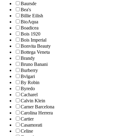
Baursde
Bea's
Billie Eilish
BioAqua
Boadicea
Bois 1920
Bois Imperial
Bonvita Beauty
Bottega Veneta
Brandy
Bruno Banani
Burberry
Bvlgari
By Robin
Byredo
Cacharel
Calvin Klein
Carner Barcelona
Carolina Herrera
Cartier
Casamorati
Celine