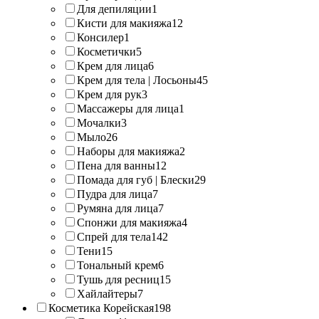
Для депиляции
1
Кисти для макияжа
12
Консилер
1
Косметички
5
Крем для лица
6
Крем для тела | Лосьоны
45
Крем для рук
3
Массажеры для лица
1
Мочалки
3
Мыло
26
Наборы для макияжа
2
Пена для ванны
12
Помада для губ | Блески
29
Пудра для лица
7
Румяна для лица
7
Спонжи для макияжа
4
Спрей для тела
142
Тени
15
Тональный крем
6
Тушь для ресниц
15
Хайлайтеры
7
Косметика Корейская
198