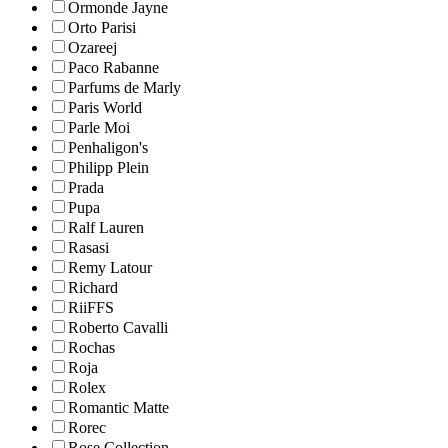
Ormonde Jayne
Orto Parisi
Ozareej
Paco Rabanne
Parfums de Marly
Paris World
Parle Moi
Penhaligon's
Philipp Plein
Prada
Pupa
Ralf Lauren
Rasasi
Remy Latour
Richard
RiiFFS
Roberto Cavalli
Rochas
Roja
Rolex
Romantic Matte
Rorec
Rose Collection