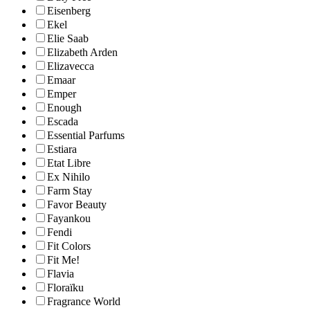
Eisenberg
Ekel
Elie Saab
Elizabeth Arden
Elizavecca
Emaar
Emper
Enough
Escada
Essential Parfums
Estiara
Etat Libre
Ex Nihilo
Farm Stay
Favor Beauty
Fayankou
Fendi
Fit Colors
Fit Me!
Flavia
Floraïku
Fragrance World