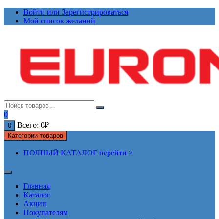
Перейти
Войти или Зарегистрироваться
к
Мой список желаний
содержимому
0
Всего:
0
₽
0
Категории товаров
ПОЛНЫЙ КАТАЛОГ перейти >
Главная
Каталог
Акции
Покупателям