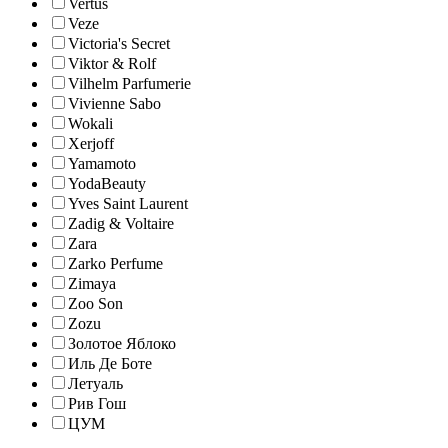
Vertus
Veze
Victoria's Secret
Viktor & Rolf
Vilhelm Parfumerie
Vivienne Sabo
Wokali
Xerjoff
Yamamoto
YodaBeauty
Yves Saint Laurent
Zadig & Voltaire
Zara
Zarko Perfume
Zimaya
Zoo Son
Zozu
Золотое Яблоко
Иль Де Боте
Летуаль
Рив Гош
ЦУМ