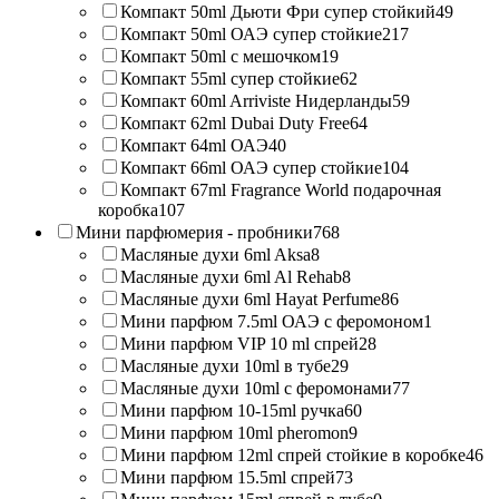
Компакт 50ml Дьюти Фри супер стойкий
49
Компакт 50ml ОАЭ супер стойкие
217
Компакт 50ml с мешочком
19
Компакт 55ml супер стойкие
62
Компакт 60ml Arriviste Нидерланды
59
Компакт 62ml Dubai Duty Free
64
Компакт 64ml ОАЭ
40
Компакт 66ml ОАЭ супер стойкие
104
Компакт 67ml Fragrance World подарочная
коробка
107
Мини парфюмерия - пробники
768
Масляные духи 6ml Aksa
8
Масляные духи 6ml Al Rehab
8
Масляные духи 6ml Hayat Perfume
86
Мини парфюм 7.5ml ОАЭ с феромоном
1
Мини парфюм VIP 10 ml спрей
28
Масляные духи 10ml в тубе
29
Масляные духи 10ml с феромонами
77
Мини парфюм 10-15ml ручка
60
Мини парфюм 10ml pheromon
9
Мини парфюм 12ml спрей стойкие в коробке
46
Мини парфюм 15.5ml спрей
73