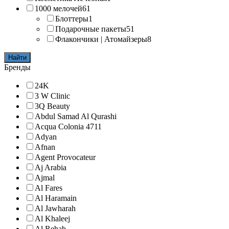
1000 мелочей
61
Блоттеры
1
Подарочные пакеты
51
Флакончики | Атомайзеры
8
Найти
Бренды
24K
3 W Clinic
3Q Beauty
Abdul Samad Al Qurashi
Acqua Colonia 4711
Adyan
Afnan
Agent Provocateur
Aj Arabia
Ajmal
Al Fares
Al Haramain
Al Jawharah
Al Khaleej
Al Rehab