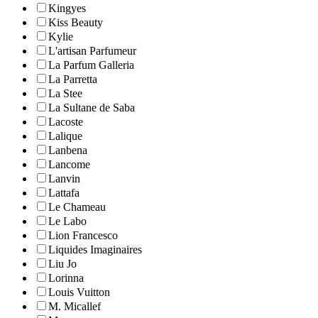
Kingyes
Kiss Beauty
Kylie
L'artisan Parfumeur
La Parfum Galleria
La Parretta
La Stee
La Sultane de Saba
Lacoste
Lalique
Lanbena
Lancome
Lanvin
Lattafa
Le Chameau
Le Labo
Lion Francesco
Liquides Imaginaires
Liu Jo
Lorinna
Louis Vuitton
M. Micallef