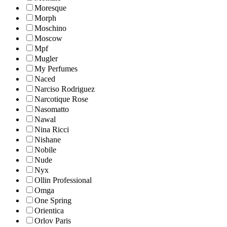
Moresque
Morph
Moschino
Moscow
Mpf
Mugler
My Perfumes
Naced
Narciso Rodriguez
Narcotique Rose
Nasomatto
Nawal
Nina Ricci
Nishane
Nobile
Nude
Nyx
Ollin Professional
Omga
One Spring
Orientica
Orlov Paris