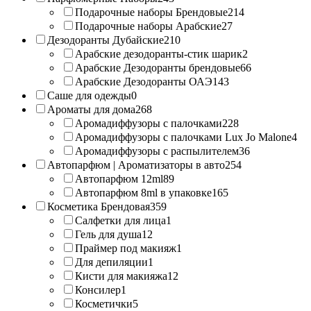
Подарочные наборы Брендовые
214
Подарочные наборы Арабские
27
Дезодоранты Дубайские
210
Арабские дезодоранты-стик шарик
2
Арабские Дезодоранты брендовые
66
Арабские Дезодоранты ОАЭ
143
Саше для одежды
0
Ароматы для дома
268
Аромадиффузоры с палочками
228
Аромадиффузоры с палочками Lux Jo Malone
4
Аромадиффузоры с распылителем
36
Автопарфюм | Ароматизаторы в авто
254
Автопарфюм 12ml
89
Автопарфюм 8ml в упаковке
165
Косметика Брендовая
359
Салфетки для лица
1
Гель для душа
12
Праймер под макияж
1
Для депиляции
1
Кисти для макияжа
12
Консилер
1
Косметички
5