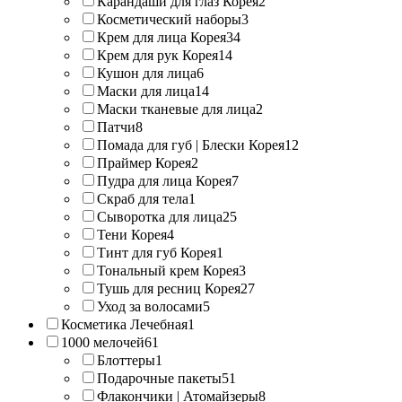
Карандаши для глаз Корея
2
Косметический наборы
3
Крем для лица Корея
34
Крем для рук Корея
14
Кушон для лица
6
Маски для лица
14
Маски тканевые для лица
2
Патчи
8
Помада для губ | Блески Корея
12
Праймер Корея
2
Пудра для лица Корея
7
Скраб для тела
1
Сыворотка для лица
25
Тени Корея
4
Тинт для губ Корея
1
Тональный крем Корея
3
Тушь для ресниц Корея
27
Уход за волосами
5
Косметика Лечебная
1
1000 мелочей
61
Блоттеры
1
Подарочные пакеты
51
Флакончики | Атомайзеры
8