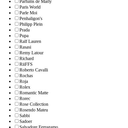
Parfums de Marly
Paris World
Parle Moi
Penhaligon's
Philipp Plein
Prada
Pupa
Ralf Lauren
Rasasi
Remy Latour
Richard
RiiFFS
Roberto Cavalli
Rochas
Roja
Rolex
Romantic Matte
Rorec
Rose Collection
Rosendo Mateu
Sabbi
Sadoer
Salvadore Ferragamo