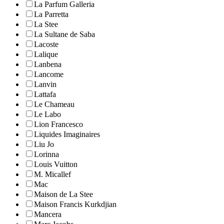
La Parfum Galleria
La Parretta
La Stee
La Sultane de Saba
Lacoste
Lalique
Lanbena
Lancome
Lanvin
Lattafa
Le Chameau
Le Labo
Lion Francesco
Liquides Imaginaires
Liu Jo
Lorinna
Louis Vuitton
M. Micallef
Mac
Maison de La Stee
Maison Francis Kurkdjian
Mancera