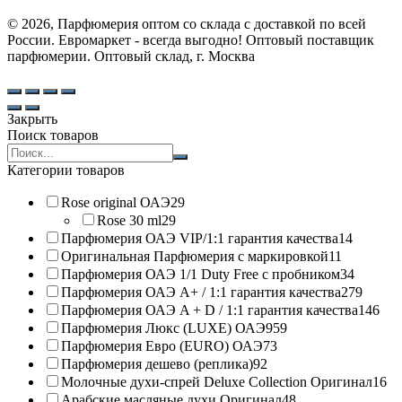
© 2026, Парфюмерия оптом со склада с доставкой по всей
России. Евромаркет - всегда выгодно! Оптовый поставщик
парфюмерии. Оптовый склад, г. Москва
Закрыть
Поиск товаров
Search
products:
Категории товаров
Rose original ОАЭ
29
Rose 30 ml
29
Парфюмерия ОАЭ VIP/1:1 гарантия качества
14
Оригинальная Парфюмерия с маркировкой
11
Парфюмерия ОАЭ 1/1 Duty Free с пробником
34
Парфюмерия ОАЭ A+ / 1:1 гарантия качества
279
Парфюмерия ОАЭ A + D / 1:1 гарантия качества
146
Парфюмерия Люкс (LUXE) ОАЭ
959
Парфюмерия Евро (EURO) ОАЭ
73
Парфюмерия дешево (реплика)
92
Молочные духи-спрей Deluxe Collection Оригинал
16
Арабские масляные духи Оригинал
48