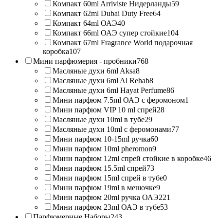
Компакт 60ml Arriviste Нидерланды
59
Компакт 62ml Dubai Duty Free
64
Компакт 64ml ОАЭ
40
Компакт 66ml ОАЭ супер стойкие
104
Компакт 67ml Fragrance World подарочная
коробка
107
Мини парфюмерия - пробники
768
Масляные духи 6ml Aksa
8
Масляные духи 6ml Al Rehab
8
Масляные духи 6ml Hayat Perfume
86
Мини парфюм 7.5ml ОАЭ с феромоном
1
Мини парфюм VIP 10 ml спрей
28
Масляные духи 10ml в тубе
29
Масляные духи 10ml с феромонами
77
Мини парфюм 10-15ml ручка
60
Мини парфюм 10ml pheromon
9
Мини парфюм 12ml спрей стойкие в коробке
46
Мини парфюм 15.5ml спрей
73
Мини парфюм 15ml спрей в тубе
0
Мини парфюм 19ml в мешочке
9
Мини парфюм 20ml ручка ОАЭ
221
Мини парфюм 23ml ОАЭ в тубе
53
Парфюмерные Наборы
243