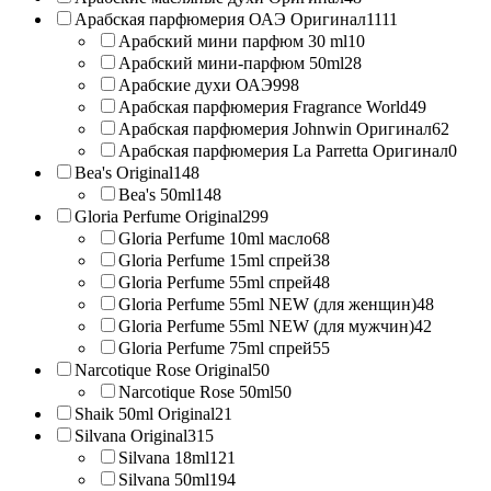
Арабская парфюмерия ОАЭ Оригинал
1111
Арабский мини парфюм 30 ml
10
Арабский мини-парфюм 50ml
28
Арабские духи ОАЭ
998
Арабская парфюмерия Fragrance World
49
Арабская парфюмерия Johnwin Оригинал
62
Арабская парфюмерия La Parretta Оригинал
0
Bea's Original
148
Bea's 50ml
148
Gloria Perfume Original
299
Gloria Perfume 10ml масло
68
Gloria Perfume 15ml спрей
38
Gloria Perfume 55ml спрей
48
Gloria Perfume 55ml NEW (для женщин)
48
Gloria Perfume 55ml NEW (для мужчин)
42
Gloria Perfume 75ml спрей
55
Narcotique Rose Original
50
Narcotique Rose 50ml
50
Shaik 50ml Original
21
Silvana Original
315
Silvana 18ml
121
Silvana 50ml
194