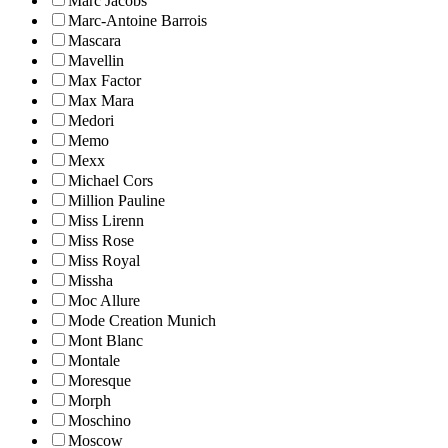
Marc Jacobs
Marc-Antoine Barrois
Mascara
Mavellin
Max Factor
Max Mara
Medori
Memo
Mexx
Michael Cors
Million Pauline
Miss Lirenn
Miss Rose
Miss Royal
Missha
Moc Allure
Mode Creation Munich
Mont Blanc
Montale
Moresque
Morph
Moschino
Moscow