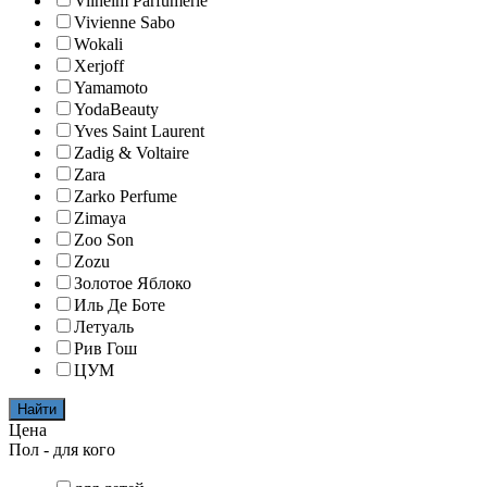
Vilhelm Parfumerie
Vivienne Sabo
Wokali
Xerjoff
Yamamoto
YodaBeauty
Yves Saint Laurent
Zadig & Voltaire
Zara
Zarko Perfume
Zimaya
Zoo Son
Zozu
Золотое Яблоко
Иль Де Боте
Летуаль
Рив Гош
ЦУМ
Найти
Цена
Пол - для кого