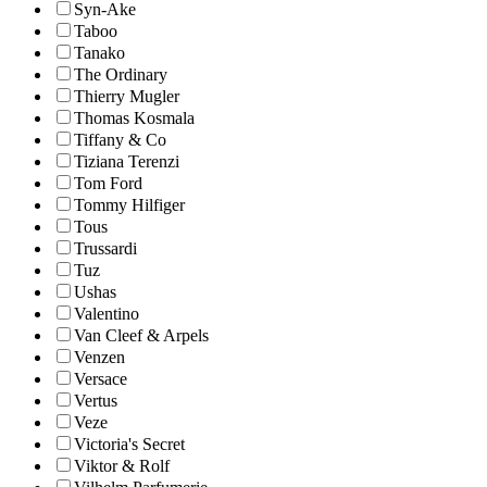
Syn-Ake
Taboo
Tanako
The Ordinary
Thierry Mugler
Thomas Kosmala
Tiffany & Co
Tiziana Terenzi
Tom Ford
Tommy Hilfiger
Tous
Trussardi
Tuz
Ushas
Valentino
Van Cleef & Arpels
Venzen
Versace
Vertus
Veze
Victoria's Secret
Viktor & Rolf