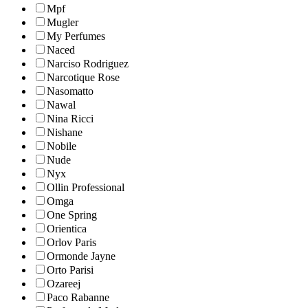
Mpf
Mugler
My Perfumes
Naced
Narciso Rodriguez
Narcotique Rose
Nasomatto
Nawal
Nina Ricci
Nishane
Nobile
Nude
Nyx
Ollin Professional
Omga
One Spring
Orientica
Orlov Paris
Ormonde Jayne
Orto Parisi
Ozareej
Paco Rabanne