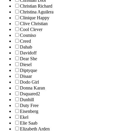
Christian Dior
Christian Richard
Christina Aguilera
Clinique Happy
Clive Christian
Cool Clever
Cosmiso
Creed
Dahab
Davidoff
Dear She
Diesel
Diptyque
Disaar
Dodo Girl
Donna Karan
Dsquared2
Dunhill
Duty Free
Eisenberg
Ekel
Elie Saab
Elizabeth Arden