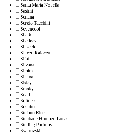
Santa Maria Novella
Sasimi
Senana
Sergio Tacchini
Sevencool
Shaik
Shedoes
Shiseido
SIayzu Raioceu
Sifat
Silvana
Simimi
Sinana
Sisley
Smoky
Snail
Softness
Sospiro
Stefano Ricci
Stephane Humbert Lucas
Sterling Parfums
Swarovski