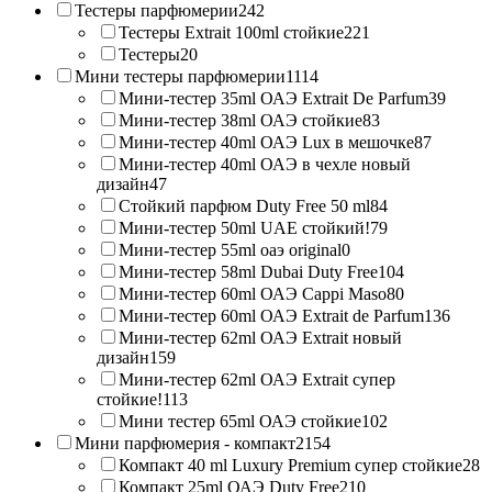
Тестеры парфюмерии
242
Тестеры Extrait 100ml стойкие
221
Тестеры
20
Мини тестеры парфюмерии
1114
Мини-тестер 35ml ОАЭ Extrait De Parfum
39
Мини-тестер 38ml ОАЭ стойкие
83
Мини-тестер 40ml ОАЭ Lux в мешочке
87
Мини-тестер 40ml ОАЭ в чехле новый
дизайн
47
Стойкий парфюм Duty Free 50 ml
84
Мини-тестер 50ml UAE стойкий!
79
Мини-тестер 55ml оаэ original
0
Мини-тестер 58ml Dubai Duty Free
104
Мини-тестер 60ml ОАЭ Cappi Maso
80
Мини-тестер 60ml ОАЭ Extrait de Parfum
136
Мини-тестер 62ml ОАЭ Extrait новый
дизайн
159
Мини-тестер 62ml ОАЭ Extrait супер
стойкие!
113
Мини тестер 65ml ОАЭ стойкие
102
Мини парфюмерия - компакт
2154
Компакт 40 ml Luxury Premium супер стойкие
28
Компакт 25ml ОАЭ Duty Free
210