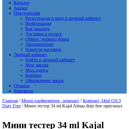
Каталог
Акции
Покупателям
Регистрация и вход в личный кабинет
Информация
Как заказать
Доставка и оплата
Обмен / возврат брака
Дропшиппинг
Новости магазина
Личный кабинет
Войти в личный кабинет
Мои заказы
Мои адреса
Корзина
Оформление заказа
Отзывы
Контакты
Главная
/
Мини парфюмерия - компакт
/
Компакт 34ml ОАЭ
Duty Free
/ Мини тестер 34 ml Kajal Almaz duty free оригинал
Мини тестер 34 ml Kajal