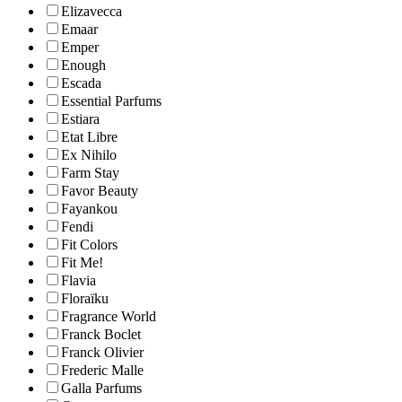
Elizavecca
Emaar
Emper
Enough
Escada
Essential Parfums
Estiara
Etat Libre
Ex Nihilo
Farm Stay
Favor Beauty
Fayankou
Fendi
Fit Colors
Fit Me!
Flavia
Floraïku
Fragrance World
Franck Boclet
Franck Olivier
Frederic Malle
Galla Parfums