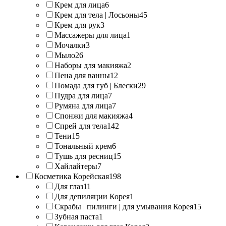
Крем для лица
6
Крем для тела | Лосьоны
45
Крем для рук
3
Массажеры для лица
1
Мочалки
3
Мыло
26
Наборы для макияжа
2
Пена для ванны
12
Помада для губ | Блески
29
Пудра для лица
7
Румяна для лица
7
Спонжи для макияжа
4
Спрей для тела
142
Тени
15
Тональный крем
6
Тушь для ресниц
15
Хайлайтеры
7
Косметика Корейская
198
Для глаз
11
Для депиляции Корея
1
Скрабы | пилинги | для умывания Корея
15
Зубная паста
1