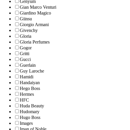
Genyum
Gian Marco Venturi
Giardino Magico
Giinsu
Giorgio Armani
Givenchy
Gloria
Gloria Perfumes
Gogor
Gritti
Gucci
Guerlain
Guy Laroche
Hamidi
Handaiyan
Hego Boss
Hermes
HFC
Huda Beauty
Hudomary
Hugo Boss
Images
Iman of Noble