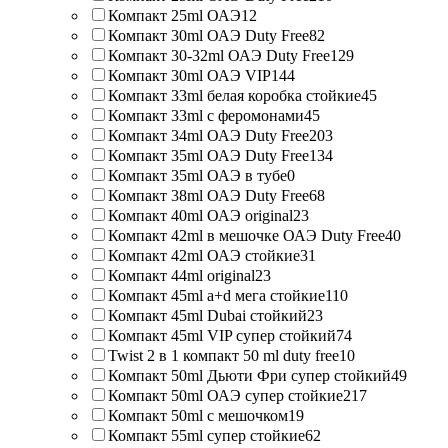
Компакт 25ml ОАЭ
12
Компакт 30ml ОАЭ Duty Free
82
Компакт 30-32ml ОАЭ Duty Free
129
Компакт 30ml ОАЭ VIP
144
Компакт 33ml белая коробка стойкие
45
Компакт 33ml с феромонами
45
Компакт 34ml ОАЭ Duty Free
203
Компакт 35ml ОАЭ Duty Free
134
Компакт 35ml ОАЭ в тубе
0
Компакт 38ml ОАЭ Duty Free
68
Компакт 40ml ОАЭ original
23
Компакт 42ml в мешочке ОАЭ Duty Free
40
Компакт 42ml ОАЭ стойкие
31
Компакт 44ml original
23
Компакт 45ml a+d мега стойкие
110
Компакт 45ml Dubai стойкий
23
Компакт 45ml VIP супер стойкий
74
Twist 2 в 1 компакт 50 ml duty free
10
Компакт 50ml Дьюти Фри супер стойкий
49
Компакт 50ml ОАЭ супер стойкие
217
Компакт 50ml с мешочком
19
Компакт 55ml супер стойкие
62