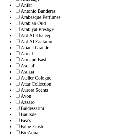
Anfar
Antonio Banderas
Arabesque Perfumes
Arabian Oud
Arabiyat Prestige
Ard Al Khaleej
Ard Al Zaafaran
Ariana Grande
Armaf
Armand Basi
Asdaaf
Asmaa
Atelier Cologne
Attar Collection
Aurora Scents
Avon
Azzaro
Baldessarini
Baursde
Bea's
Billie Eilish
BioAqua