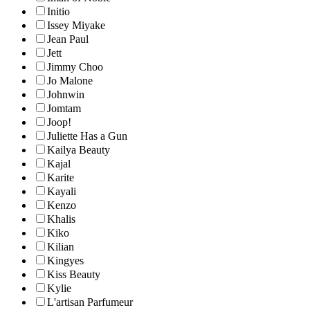
Initio
Issey Miyake
Jean Paul
Jett
Jimmy Choo
Jo Malone
Johnwin
Jomtam
Joop!
Juliette Has a Gun
Kailya Beauty
Kajal
Karite
Kayali
Kenzo
Khalis
Kiko
Kilian
Kingyes
Kiss Beauty
Kylie
L'artisan Parfumeur