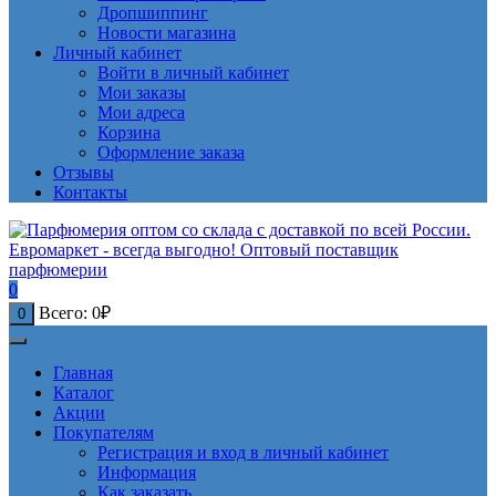
Дропшиппинг
Новости магазина
Личный кабинет
Войти в личный кабинет
Мои заказы
Мои адреса
Корзина
Оформление заказа
Отзывы
Контакты
0
Всего:
0
₽
0
Главная
Каталог
Акции
Покупателям
Регистрация и вход в личный кабинет
Информация
Как заказать