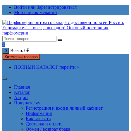
Перейти
Войти или Зарегистрироваться
к
Мой список желаний
содержимому
0
Всего:
0
₽
0
Категории товаров
ПОЛНЫЙ КАТАЛОГ перейти >
Главная
Каталог
Акции
Покупателям
Регистрация и вход в личный кабинет
Информация
Как заказать
Доставка и оплата
Обмен / возврат брака