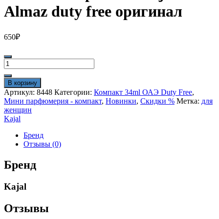
Almaz duty free оригинал
650
₽
Количество
товара
Мини
В корзину
тестер
Артикул:
8448
Категории:
Компакт 34ml ОАЭ Duty Free
,
34
Мини парфюмерия - компакт
,
Новинки
,
Скидки %
Метка:
для
ml
женщин
Kajal
Kajal
Almaz
duty
Бренд
free
Отзывы (0)
оригинал
Бренд
Kajal
Отзывы