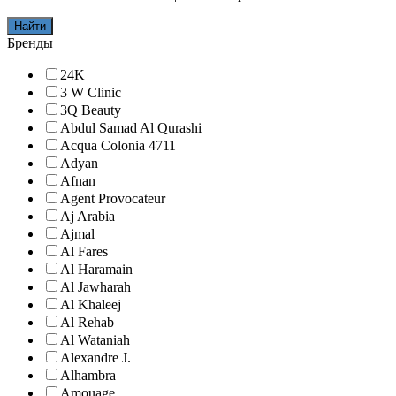
Найти
Бренды
24K
3 W Clinic
3Q Beauty
Abdul Samad Al Qurashi
Acqua Colonia 4711
Adyan
Afnan
Agent Provocateur
Aj Arabia
Ajmal
Al Fares
Al Haramain
Al Jawharah
Al Khaleej
Al Rehab
Al Wataniah
Alexandre J.
Alhambra
Amouage