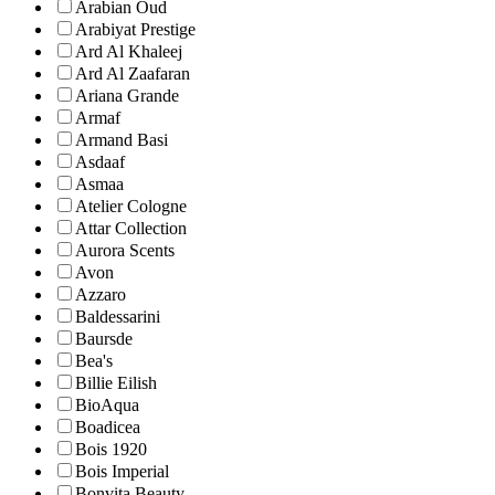
Arabian Oud
Arabiyat Prestige
Ard Al Khaleej
Ard Al Zaafaran
Ariana Grande
Armaf
Armand Basi
Asdaaf
Asmaa
Atelier Cologne
Attar Collection
Aurora Scents
Avon
Azzaro
Baldessarini
Baursde
Bea's
Billie Eilish
BioAqua
Boadicea
Bois 1920
Bois Imperial
Bonvita Beauty