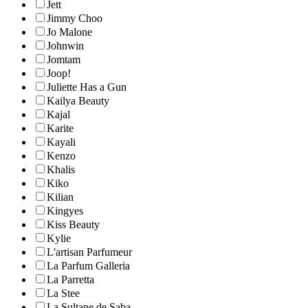
Jett
Jimmy Choo
Jo Malone
Johnwin
Jomtam
Joop!
Juliette Has a Gun
Kailya Beauty
Kajal
Karite
Kayali
Kenzo
Khalis
Kiko
Kilian
Kingyes
Kiss Beauty
Kylie
L'artisan Parfumeur
La Parfum Galleria
La Parretta
La Stee
La Sultane de Saba