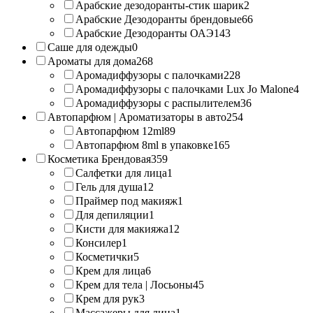
Арабские дезодоранты-стик шарик
2
Арабские Дезодоранты брендовые
66
Арабские Дезодоранты ОАЭ
143
Саше для одежды
0
Ароматы для дома
268
Аромадиффузоры с палочками
228
Аромадиффузоры с палочками Lux Jo Malone
4
Аромадиффузоры с распылителем
36
Автопарфюм | Ароматизаторы в авто
254
Автопарфюм 12ml
89
Автопарфюм 8ml в упаковке
165
Косметика Брендовая
359
Салфетки для лица
1
Гель для душа
12
Праймер под макияж
1
Для депиляции
1
Кисти для макияжа
12
Консилер
1
Косметички
5
Крем для лица
6
Крем для тела | Лосьоны
45
Крем для рук
3
Массажеры для лица
1