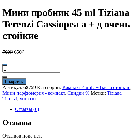
Мини пробник 45 ml Tiziana
Terenzi Cassiopea а + д очень
стойкие
Первоначальная
Текущая
700
₽
650
₽
цена
цена:
составляла
650₽.
Количество
700₽.
товара
Мини
В корзину
пробник
Артикул:
68759
Категории:
Компакт 45ml a+d мега стойкие
,
45
Мини парфюмерия - компакт
,
Скидки %
Метки:
Tiziana
ml
Terenzi
,
унисекс
Tiziana
Terenzi
Отзывы (0)
Cassiopea
а
Отзывы
+
д
Отзывов пока нет.
очень