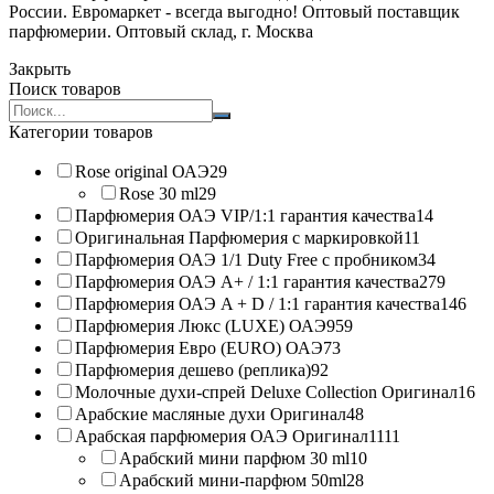
России. Евромаркет - всегда выгодно! Оптовый поставщик
парфюмерии. Оптовый склад, г. Москва
Закрыть
Поиск товаров
Search
products:
Категории товаров
Rose original ОАЭ
29
Rose 30 ml
29
Парфюмерия ОАЭ VIP/1:1 гарантия качества
14
Оригинальная Парфюмерия с маркировкой
11
Парфюмерия ОАЭ 1/1 Duty Free с пробником
34
Парфюмерия ОАЭ A+ / 1:1 гарантия качества
279
Парфюмерия ОАЭ A + D / 1:1 гарантия качества
146
Парфюмерия Люкс (LUXE) ОАЭ
959
Парфюмерия Евро (EURO) ОАЭ
73
Парфюмерия дешево (реплика)
92
Молочные духи-спрей Deluxe Collection Оригинал
16
Арабские масляные духи Оригинал
48
Арабская парфюмерия ОАЭ Оригинал
1111
Арабский мини парфюм 30 ml
10
Арабский мини-парфюм 50ml
28