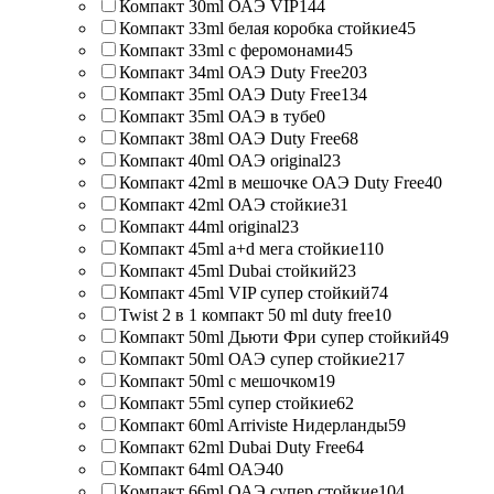
Компакт 30ml ОАЭ VIP
144
Компакт 33ml белая коробка стойкие
45
Компакт 33ml с феромонами
45
Компакт 34ml ОАЭ Duty Free
203
Компакт 35ml ОАЭ Duty Free
134
Компакт 35ml ОАЭ в тубе
0
Компакт 38ml ОАЭ Duty Free
68
Компакт 40ml ОАЭ original
23
Компакт 42ml в мешочке ОАЭ Duty Free
40
Компакт 42ml ОАЭ стойкие
31
Компакт 44ml original
23
Компакт 45ml a+d мега стойкие
110
Компакт 45ml Dubai стойкий
23
Компакт 45ml VIP супер стойкий
74
Twist 2 в 1 компакт 50 ml duty free
10
Компакт 50ml Дьюти Фри супер стойкий
49
Компакт 50ml ОАЭ супер стойкие
217
Компакт 50ml с мешочком
19
Компакт 55ml супер стойкие
62
Компакт 60ml Arriviste Нидерланды
59
Компакт 62ml Dubai Duty Free
64
Компакт 64ml ОАЭ
40
Компакт 66ml ОАЭ супер стойкие
104