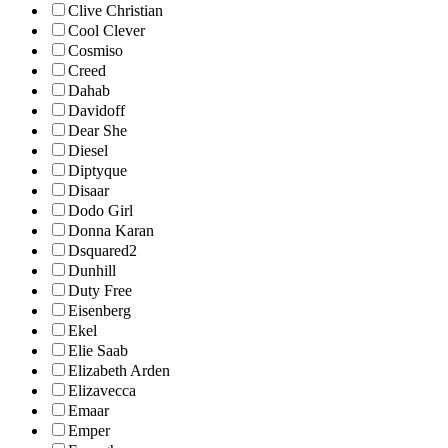
Clive Christian
Cool Clever
Cosmiso
Creed
Dahab
Davidoff
Dear She
Diesel
Diptyque
Disaar
Dodo Girl
Donna Karan
Dsquared2
Dunhill
Duty Free
Eisenberg
Ekel
Elie Saab
Elizabeth Arden
Elizavecca
Emaar
Emper