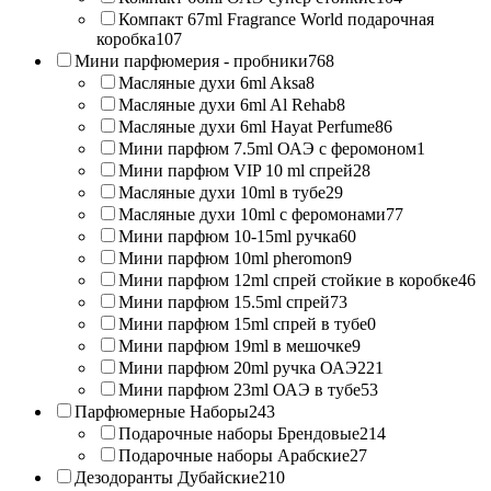
Компакт 67ml Fragrance World подарочная
коробка
107
Мини парфюмерия - пробники
768
Масляные духи 6ml Aksa
8
Масляные духи 6ml Al Rehab
8
Масляные духи 6ml Hayat Perfume
86
Мини парфюм 7.5ml ОАЭ с феромоном
1
Мини парфюм VIP 10 ml спрей
28
Масляные духи 10ml в тубе
29
Масляные духи 10ml с феромонами
77
Мини парфюм 10-15ml ручка
60
Мини парфюм 10ml pheromon
9
Мини парфюм 12ml спрей стойкие в коробке
46
Мини парфюм 15.5ml спрей
73
Мини парфюм 15ml спрей в тубе
0
Мини парфюм 19ml в мешочке
9
Мини парфюм 20ml ручка ОАЭ
221
Мини парфюм 23ml ОАЭ в тубе
53
Парфюмерные Наборы
243
Подарочные наборы Брендовые
214
Подарочные наборы Арабские
27
Дезодоранты Дубайские
210