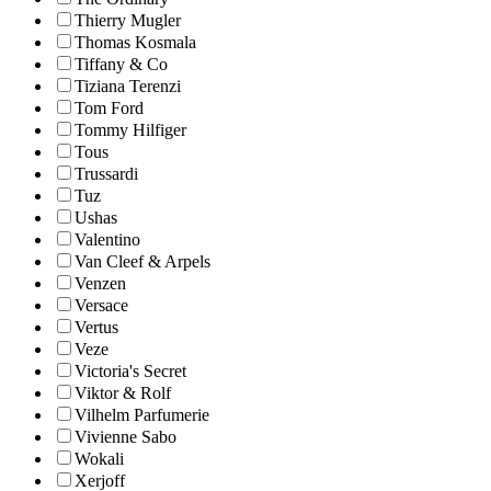
Thierry Mugler
Thomas Kosmala
Tiffany & Co
Tiziana Terenzi
Tom Ford
Tommy Hilfiger
Tous
Trussardi
Tuz
Ushas
Valentino
Van Cleef & Arpels
Venzen
Versace
Vertus
Veze
Victoria's Secret
Viktor & Rolf
Vilhelm Parfumerie
Vivienne Sabo
Wokali
Xerjoff