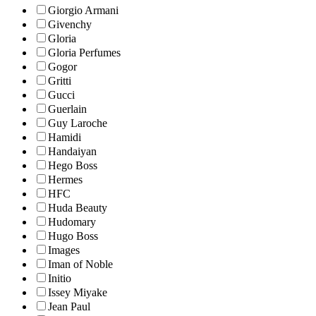
Giorgio Armani
Givenchy
Gloria
Gloria Perfumes
Gogor
Gritti
Gucci
Guerlain
Guy Laroche
Hamidi
Handaiyan
Hego Boss
Hermes
HFC
Huda Beauty
Hudomary
Hugo Boss
Images
Iman of Noble
Initio
Issey Miyake
Jean Paul