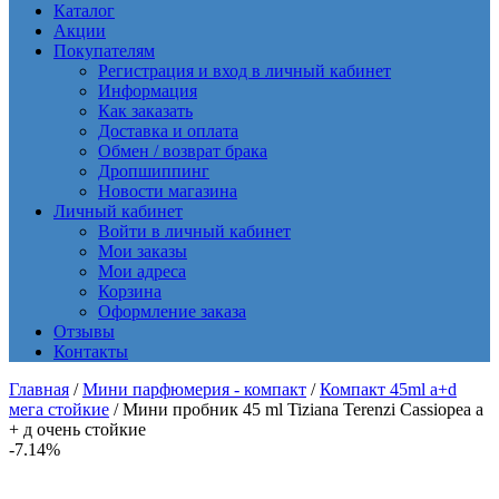
Каталог
Акции
Покупателям
Регистрация и вход в личный кабинет
Информация
Как заказать
Доставка и оплата
Обмен / возврат брака
Дропшиппинг
Новости магазина
Личный кабинет
Войти в личный кабинет
Мои заказы
Мои адреса
Корзина
Оформление заказа
Отзывы
Контакты
Главная
/
Мини парфюмерия - компакт
/
Компакт 45ml a+d
мега стойкие
/ Мини пробник 45 ml Tiziana Terenzi Cassiopea а
+ д очень стойкие
-7.14%