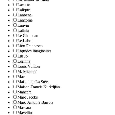
Lacoste
Lalique
Lanbena
Lancome
Lanvin
Lattafa
Le Chameau
Le Labo
Lion Francesco
Liquides Imaginaires
Liu Jo
Lorinna
Louis Vuitton
M. Micallef
Mac
Maison de La Stee
Maison Francis Kurkdjian
Mancera
Marc Jacobs
Marc-Antoine Barrois
Mascara
Mavellin