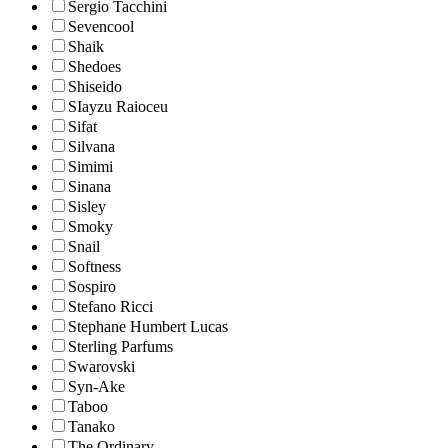
Sergio Tacchini
Sevencool
Shaik
Shedoes
Shiseido
SIayzu Raioceu
Sifat
Silvana
Simimi
Sinana
Sisley
Smoky
Snail
Softness
Sospiro
Stefano Ricci
Stephane Humbert Lucas
Sterling Parfums
Swarovski
Syn-Ake
Taboo
Tanako
The Ordinary