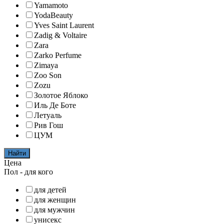
Yamamoto
YodaBeauty
Yves Saint Laurent
Zadig & Voltaire
Zara
Zarko Perfume
Zimaya
Zoo Son
Zozu
Золотое Яблоко
Иль Де Боте
Летуаль
Рив Гош
ЦУМ
Найти
Цена
Пол - для кого
для детей
для женщин
для мужчин
унисекс