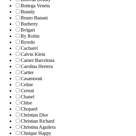
Bottega Veneta
Brandy
Bruno Banani
Burberry
Bvlgari
By Robin
Byredo
Cacharel
Calvin Klein
Carner Barcelona
Carolina Herrera
Cartier
Casamorati
Celine
Cerruti
Chanel
Chloe
Chopard
Christian Dior
Christian Richard
Christina Aguilera
Clinique Happy