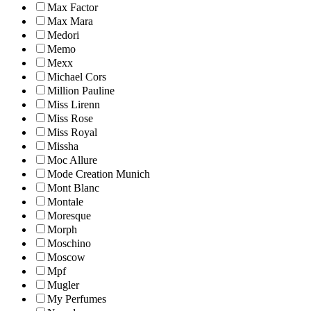
Max Factor
Max Mara
Medori
Memo
Mexx
Michael Cors
Million Pauline
Miss Lirenn
Miss Rose
Miss Royal
Missha
Moc Allure
Mode Creation Munich
Mont Blanc
Montale
Moresque
Morph
Moschino
Moscow
Mpf
Mugler
My Perfumes