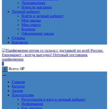
Дропшиппинг
Новости магазина
Личный кабинет
Войти в личный кабинет
Мои заказы
Мои адреса
Корзина
Оформление заказа
Отзывы
Контакты
0
Всего:
0
₽
0
Главная
Каталог
Акции
Покупателям
Регистрация и вход в личный кабинет
Информация
Как заказать