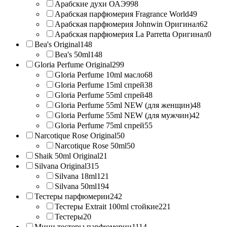
Арабские духи ОАЭ
998
Арабская парфюмерия Fragrance World
49
Арабская парфюмерия Johnwin Оригинал
62
Арабская парфюмерия La Parretta Оригинал
0
Bea's Original
148
Bea's 50ml
148
Gloria Perfume Original
299
Gloria Perfume 10ml масло
68
Gloria Perfume 15ml спрей
38
Gloria Perfume 55ml спрей
48
Gloria Perfume 55ml NEW (для женщин)
48
Gloria Perfume 55ml NEW (для мужчин)
42
Gloria Perfume 75ml спрей
55
Narcotique Rose Original
50
Narcotique Rose 50ml
50
Shaik 50ml Original
21
Silvana Original
315
Silvana 18ml
121
Silvana 50ml
194
Тестеры парфюмерии
242
Тестеры Extrait 100ml стойкие
221
Тестеры
20
Мини тестеры парфюмерии
1114