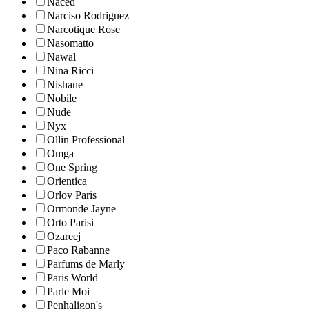
Naced
Narciso Rodriguez
Narcotique Rose
Nasomatto
Nawal
Nina Ricci
Nishane
Nobile
Nude
Nyx
Ollin Professional
Omga
One Spring
Orientica
Orlov Paris
Ormonde Jayne
Orto Parisi
Ozareej
Paco Rabanne
Parfums de Marly
Paris World
Parle Moi
Penhaligon's