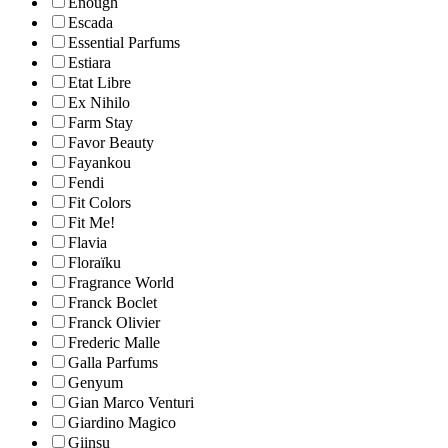
Enough
Escada
Essential Parfums
Estiara
Etat Libre
Ex Nihilo
Farm Stay
Favor Beauty
Fayankou
Fendi
Fit Colors
Fit Me!
Flavia
Floraïku
Fragrance World
Franck Boclet
Franck Olivier
Frederic Malle
Galla Parfums
Genyum
Gian Marco Venturi
Giardino Magico
Giinsu