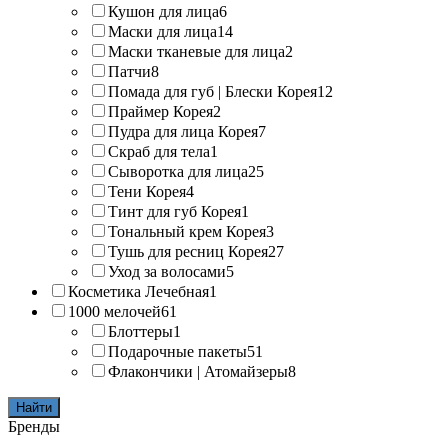
Кушон для лица
6
Маски для лица
14
Маски тканевые для лица
2
Патчи
8
Помада для губ | Блески Корея
12
Праймер Корея
2
Пудра для лица Корея
7
Скраб для тела
1
Сыворотка для лица
25
Тени Корея
4
Тинт для губ Корея
1
Тональный крем Корея
3
Тушь для ресниц Корея
27
Уход за волосами
5
Косметика Лечебная
1
1000 мелочей
61
Блоттеры
1
Подарочные пакеты
51
Флакончики | Атомайзеры
8
Найти
Бренды