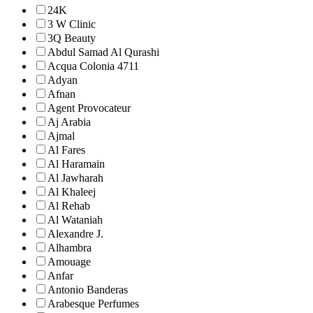
24K
3 W Clinic
3Q Beauty
Abdul Samad Al Qurashi
Acqua Colonia 4711
Adyan
Afnan
Agent Provocateur
Aj Arabia
Ajmal
Al Fares
Al Haramain
Al Jawharah
Al Khaleej
Al Rehab
Al Wataniah
Alexandre J.
Alhambra
Amouage
Anfar
Antonio Banderas
Arabesque Perfumes