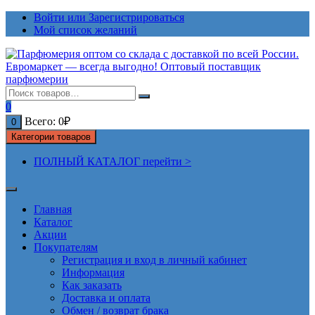
Перейти
Войти или Зарегистрироваться
к
Мой список желаний
содержимому
0
Всего:
0
₽
0
Категории товаров
ПОЛНЫЙ КАТАЛОГ перейти >
Главная
Каталог
Акции
Покупателям
Регистрация и вход в личный кабинет
Информация
Как заказать
Доставка и оплата
Обмен / возврат брака