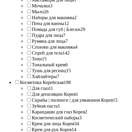
Мочалки
3
Мыло
26
Наборы для макияжа
2
Пена для ванны
12
Помада для губ | Блески
29
Пудра для лица
7
Румяна для лица
7
Спонжи для макияжа
4
Спрей для тела
142
Тени
15
Тональный крем
6
Тушь для ресниц
15
Хайлайтеры
7
Косметика Корейская
198
Для глаз
11
Для депиляции Корея
1
Скрабы | пилинги | для умывания Корея
15
Зубная паста
1
Карандаши для глаз Корея
2
Косметический наборы
3
Крем для лица Корея
34
Крем для рук Корея
14