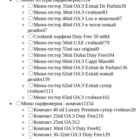
Мини-тестер 35ml ОАЭ Extrait De Parfum
39
Мини-тестер 38ml ОАЭ стойкие
83
Мини-тестер 40ml ОАЭ Lux в мешочке
87
Мини-тестер 40ml ОАЭ в чехле новый
дизайн
47
Стойкий парфюм Duty Free 50 ml
84
Мини-тестер 50ml UAE стойкий!
79
Мини-тестер 55ml оаэ original
0
Мини-тестер 58ml Dubai Duty Free
104
Мини-тестер 60ml ОАЭ Cappi Maso
80
Мини-тестер 60ml ОАЭ Extrait de Parfum
136
Мини-тестер 62ml ОАЭ Extrait новый
дизайн
159
Мини-тестер 62ml ОАЭ Extrait супер
стойкие!
113
Мини тестер 65ml ОАЭ стойкие
102
Мини парфюмерия - компакт
2154
Компакт 40 ml Luxury Premium супер стойкие
28
Компакт 25ml ОАЭ Duty Free
210
Компакт 25ml ОАЭ
12
Компакт 30ml ОАЭ Duty Free
82
Компакт 30-32ml ОАЭ Duty Free
129