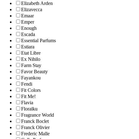
Elizabeth Arden
Elizavecca
Emaar
Emper
Enough
Escada
Essential Parfums
Estiara
Etat Libre
Ex Nihilo
Farm Stay
Favor Beauty
Fayankou
Fendi
Fit Colors
Fit Me!
Flavia
Floraïku
Fragrance World
Franck Boclet
Franck Olivier
Frederic Malle