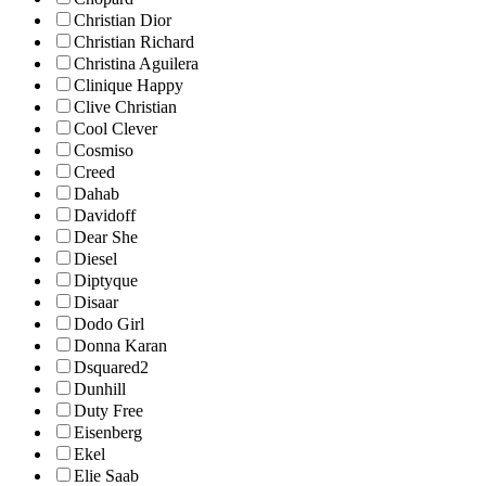
Christian Dior
Christian Richard
Christina Aguilera
Clinique Happy
Clive Christian
Cool Clever
Cosmiso
Creed
Dahab
Davidoff
Dear She
Diesel
Diptyque
Disaar
Dodo Girl
Donna Karan
Dsquared2
Dunhill
Duty Free
Eisenberg
Ekel
Elie Saab