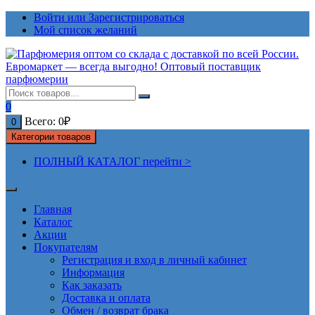
Перейти
Войти или Зарегистрироваться
к
Мой список желаний
содержимому
0
Всего:
0
₽
0
Категории товаров
ПОЛНЫЙ КАТАЛОГ перейти >
Главная
Каталог
Акции
Покупателям
Регистрация и вход в личный кабинет
Информация
Как заказать
Доставка и оплата
Обмен / возврат брака