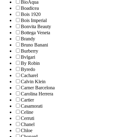
BioAqua
Boadicea
Bois 1920
Bois Imperial
Bonvita Beauty
Bottega Veneta
Brandy
Bruno Banani
Burberry
Bvlgari
By Robin
Byredo
Cacharel
Calvin Klein
Carner Barcelona
Carolina Herrera
Cartier
Casamorati
Celine
Cerruti
Chanel
Chloe
Chopard