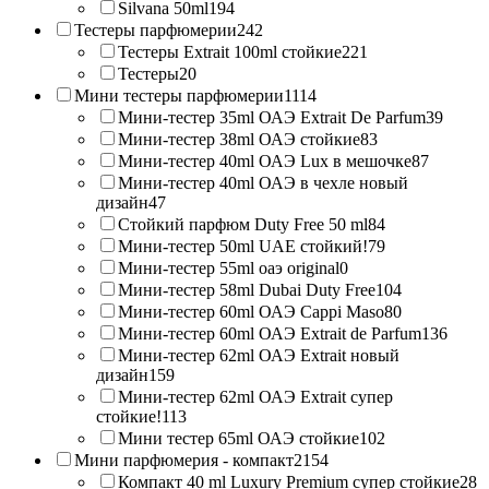
Silvana 50ml
194
Тестеры парфюмерии
242
Тестеры Extrait 100ml стойкие
221
Тестеры
20
Мини тестеры парфюмерии
1114
Мини-тестер 35ml ОАЭ Extrait De Parfum
39
Мини-тестер 38ml ОАЭ стойкие
83
Мини-тестер 40ml ОАЭ Lux в мешочке
87
Мини-тестер 40ml ОАЭ в чехле новый
дизайн
47
Стойкий парфюм Duty Free 50 ml
84
Мини-тестер 50ml UAE стойкий!
79
Мини-тестер 55ml оаэ original
0
Мини-тестер 58ml Dubai Duty Free
104
Мини-тестер 60ml ОАЭ Cappi Maso
80
Мини-тестер 60ml ОАЭ Extrait de Parfum
136
Мини-тестер 62ml ОАЭ Extrait новый
дизайн
159
Мини-тестер 62ml ОАЭ Extrait супер
стойкие!
113
Мини тестер 65ml ОАЭ стойкие
102
Мини парфюмерия - компакт
2154
Компакт 40 ml Luxury Premium супер стойкие
28