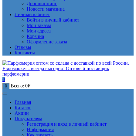
Дропшиппинг
Новости магазина
Личный кабинет
Войти в личный кабинет
Мои заказы
Мои адреса
Корзина
Оформление заказа
Отзывы
Контакты
0
Всего:
0
₽
0
Главная
Каталог
Акции
Покупателям
Регистрация и вход в личный кабинет
Информация
Как заказать