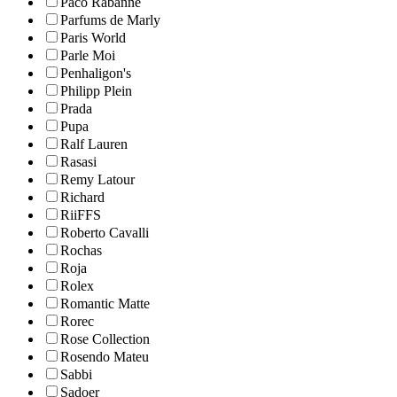
Paco Rabanne
Parfums de Marly
Paris World
Parle Moi
Penhaligon's
Philipp Plein
Prada
Pupa
Ralf Lauren
Rasasi
Remy Latour
Richard
RiiFFS
Roberto Cavalli
Rochas
Roja
Rolex
Romantic Matte
Rorec
Rose Collection
Rosendo Mateu
Sabbi
Sadoer