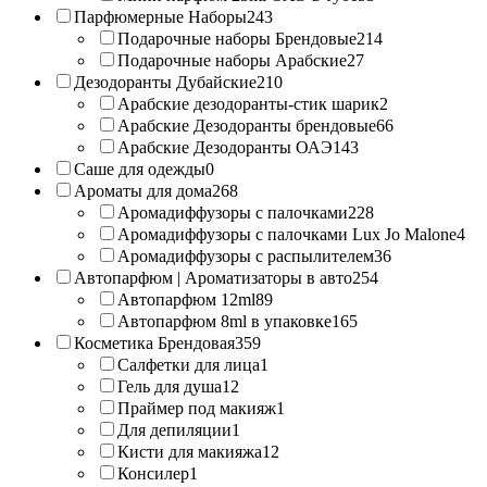
Парфюмерные Наборы
243
Подарочные наборы Брендовые
214
Подарочные наборы Арабские
27
Дезодоранты Дубайские
210
Арабские дезодоранты-стик шарик
2
Арабские Дезодоранты брендовые
66
Арабские Дезодоранты ОАЭ
143
Саше для одежды
0
Ароматы для дома
268
Аромадиффузоры с палочками
228
Аромадиффузоры с палочками Lux Jo Malone
4
Аромадиффузоры с распылителем
36
Автопарфюм | Ароматизаторы в авто
254
Автопарфюм 12ml
89
Автопарфюм 8ml в упаковке
165
Косметика Брендовая
359
Салфетки для лица
1
Гель для душа
12
Праймер под макияж
1
Для депиляции
1
Кисти для макияжа
12
Консилер
1