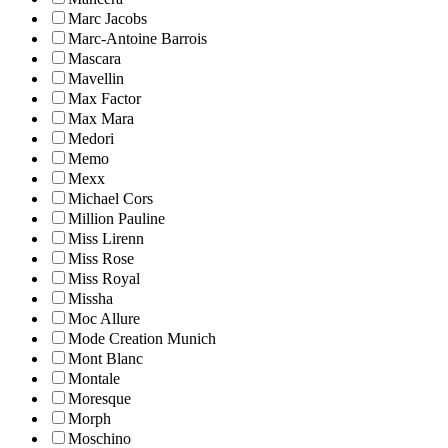
Marc Jacobs
Marc-Antoine Barrois
Mascara
Mavellin
Max Factor
Max Mara
Medori
Memo
Mexx
Michael Cors
Million Pauline
Miss Lirenn
Miss Rose
Miss Royal
Missha
Moc Allure
Mode Creation Munich
Mont Blanc
Montale
Moresque
Morph
Moschino