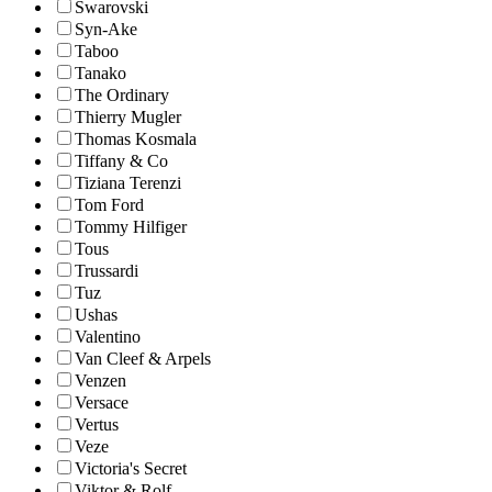
Swarovski
Syn-Ake
Taboo
Tanako
The Ordinary
Thierry Mugler
Thomas Kosmala
Tiffany & Co
Tiziana Terenzi
Tom Ford
Tommy Hilfiger
Tous
Trussardi
Tuz
Ushas
Valentino
Van Cleef & Arpels
Venzen
Versace
Vertus
Veze
Victoria's Secret
Viktor & Rolf