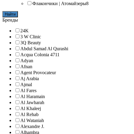
Флакончики | Атомайзеры
8
Найти
Бренды
24K
3 W Clinic
3Q Beauty
Abdul Samad Al Qurashi
Acqua Colonia 4711
Adyan
Afnan
Agent Provocateur
Aj Arabia
Ajmal
Al Fares
Al Haramain
Al Jawharah
Al Khaleej
Al Rehab
Al Wataniah
Alexandre J.
Alhambra