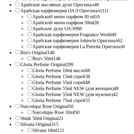
Арабские масляные духи Оригинал
48
Арабская парфюмерия ОАЭ Оригинал
1111
Арабский мини парфюм 30 ml
10
Арабский мини-парфюм 50ml
28
Арабские духи ОАЭ
998
Арабская парфюмерия Fragrance World
49
Арабская парфюмерия Johnwin Оригинал
62
Арабская парфюмерия La Parretta Оригинал
0
Bea's Original
148
Bea's 50ml
148
Gloria Perfume Original
299
Gloria Perfume 10ml масло
68
Gloria Perfume 15ml спрей
38
Gloria Perfume 55ml спрей
48
Gloria Perfume 55ml NEW (для женщин)
48
Gloria Perfume 55ml NEW (для мужчин)
42
Gloria Perfume 75ml спрей
55
Narcotique Rose Original
50
Narcotique Rose 50ml
50
Shaik 50ml Original
21
Silvana Original
315
Silvana 18ml
121