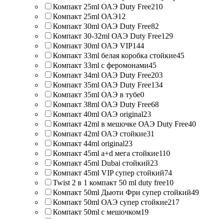
Компакт 25ml ОАЭ Duty Free
210
Компакт 25ml ОАЭ
12
Компакт 30ml ОАЭ Duty Free
82
Компакт 30-32ml ОАЭ Duty Free
129
Компакт 30ml ОАЭ VIP
144
Компакт 33ml белая коробка стойкие
45
Компакт 33ml с феромонами
45
Компакт 34ml ОАЭ Duty Free
203
Компакт 35ml ОАЭ Duty Free
134
Компакт 35ml ОАЭ в тубе
0
Компакт 38ml ОАЭ Duty Free
68
Компакт 40ml ОАЭ original
23
Компакт 42ml в мешочке ОАЭ Duty Free
40
Компакт 42ml ОАЭ стойкие
31
Компакт 44ml original
23
Компакт 45ml a+d мега стойкие
110
Компакт 45ml Dubai стойкий
23
Компакт 45ml VIP супер стойкий
74
Twist 2 в 1 компакт 50 ml duty free
10
Компакт 50ml Дьюти Фри супер стойкий
49
Компакт 50ml ОАЭ супер стойкие
217
Компакт 50ml с мешочком
19