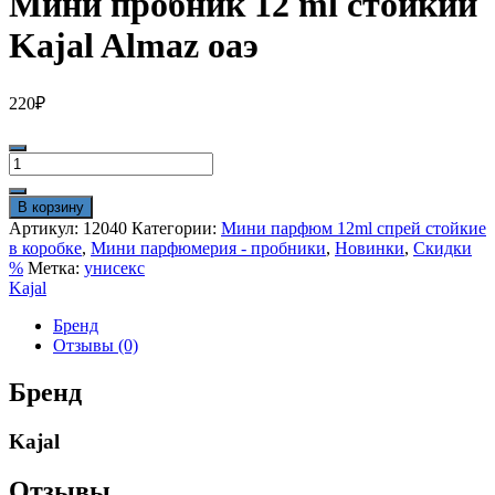
Мини пробник 12 ml стойкий
Kajal Almaz оаэ
220
₽
Количество
товара
Мини
В корзину
пробник
Артикул:
12040
Категории:
Мини парфюм 12ml спрей стойкие
12
в коробке
,
Мини парфюмерия - пробники
,
Новинки
,
Скидки
ml
%
Метка:
унисекс
стойкий
Kajal
Kajal
Almaz
Бренд
оаэ
Отзывы (0)
Бренд
Kajal
Отзывы