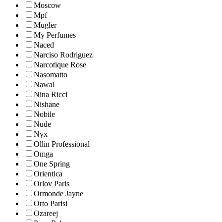
Moscow
Mpf
Mugler
My Perfumes
Naced
Narciso Rodriguez
Narcotique Rose
Nasomatto
Nawal
Nina Ricci
Nishane
Nobile
Nude
Nyx
Ollin Professional
Omga
One Spring
Orientica
Orlov Paris
Ormonde Jayne
Orto Parisi
Ozareej