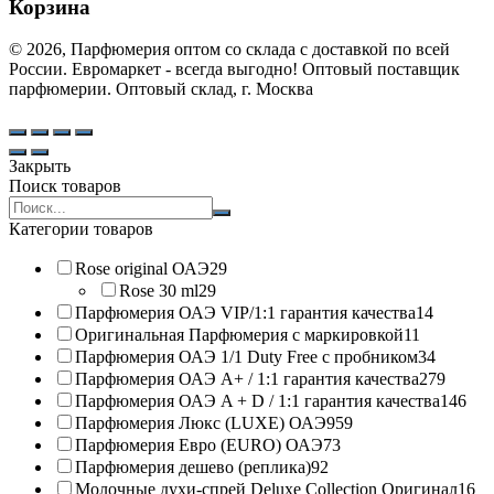
Корзина
© 2026, Парфюмерия оптом со склада с доставкой по всей
России. Евромаркет - всегда выгодно! Оптовый поставщик
парфюмерии. Оптовый склад, г. Москва
Закрыть
Поиск товаров
Search
products:
Категории товаров
Rose original ОАЭ
29
Rose 30 ml
29
Парфюмерия ОАЭ VIP/1:1 гарантия качества
14
Оригинальная Парфюмерия с маркировкой
11
Парфюмерия ОАЭ 1/1 Duty Free с пробником
34
Парфюмерия ОАЭ A+ / 1:1 гарантия качества
279
Парфюмерия ОАЭ A + D / 1:1 гарантия качества
146
Парфюмерия Люкс (LUXE) ОАЭ
959
Парфюмерия Евро (EURO) ОАЭ
73
Парфюмерия дешево (реплика)
92
Молочные духи-спрей Deluxe Collection Оригинал
16