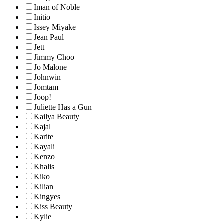
Iman of Noble
Initio
Issey Miyake
Jean Paul
Jett
Jimmy Choo
Jo Malone
Johnwin
Jomtam
Joop!
Juliette Has a Gun
Kailya Beauty
Kajal
Karite
Kayali
Kenzo
Khalis
Kiko
Kilian
Kingyes
Kiss Beauty
Kylie