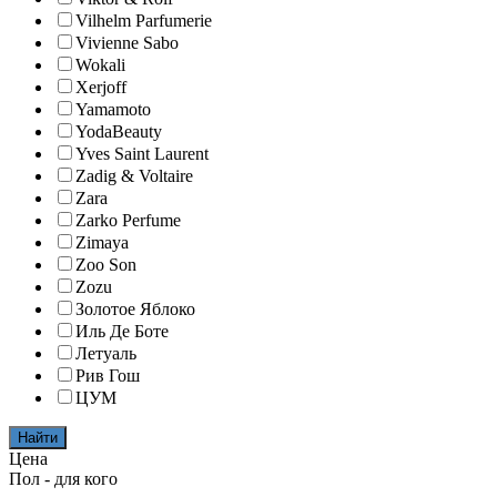
Vilhelm Parfumerie
Vivienne Sabo
Wokali
Xerjoff
Yamamoto
YodaBeauty
Yves Saint Laurent
Zadig & Voltaire
Zara
Zarko Perfume
Zimaya
Zoo Son
Zozu
Золотое Яблоко
Иль Де Боте
Летуаль
Рив Гош
ЦУМ
Найти
Цена
Пол - для кого