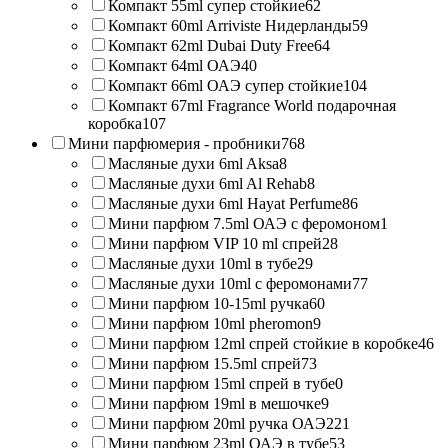
Компакт 55ml супер стойкие
62
Компакт 60ml Arriviste Нидерланды
59
Компакт 62ml Dubai Duty Free
64
Компакт 64ml ОАЭ
40
Компакт 66ml ОАЭ супер стойкие
104
Компакт 67ml Fragrance World подарочная
коробка
107
Мини парфюмерия - пробники
768
Масляные духи 6ml Aksa
8
Масляные духи 6ml Al Rehab
8
Масляные духи 6ml Hayat Perfume
86
Мини парфюм 7.5ml ОАЭ с феромоном
1
Мини парфюм VIP 10 ml спрей
28
Масляные духи 10ml в тубе
29
Масляные духи 10ml с феромонами
77
Мини парфюм 10-15ml ручка
60
Мини парфюм 10ml pheromon
9
Мини парфюм 12ml спрей стойкие в коробке
46
Мини парфюм 15.5ml спрей
73
Мини парфюм 15ml спрей в тубе
0
Мини парфюм 19ml в мешочке
9
Мини парфюм 20ml ручка ОАЭ
221
Мини парфюм 23ml ОАЭ в тубе
53