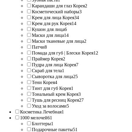
Карандаши для глаз Корея
2
Косметический наборы
3
Крем для лица Корея
34
Крем для рук Корея
14
Кушон для лица
6
Маски для лица
14
Маски тканевые для лица
2
Патчи
8
Помада для губ | Блески Корея
12
Праймер Корея
2
Пудра для лица Корея
7
Скраб для тела
1
Сыворотка для лица
25
Тени Корея
4
Тинт для губ Корея
1
Тональный крем Корея
3
Тушь для ресниц Корея
27
Уход за волосами
5
Косметика Лечебная
1
1000 мелочей
61
Блоттеры
1
Подарочные пакеты
51