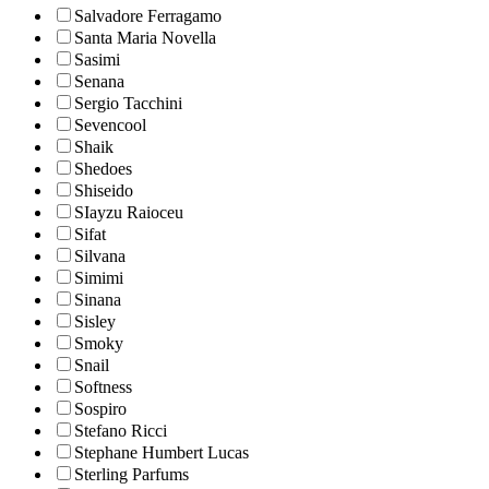
Salvadore Ferragamo
Santa Maria Novella
Sasimi
Senana
Sergio Tacchini
Sevencool
Shaik
Shedoes
Shiseido
SIayzu Raioceu
Sifat
Silvana
Simimi
Sinana
Sisley
Smoky
Snail
Softness
Sospiro
Stefano Ricci
Stephane Humbert Lucas
Sterling Parfums