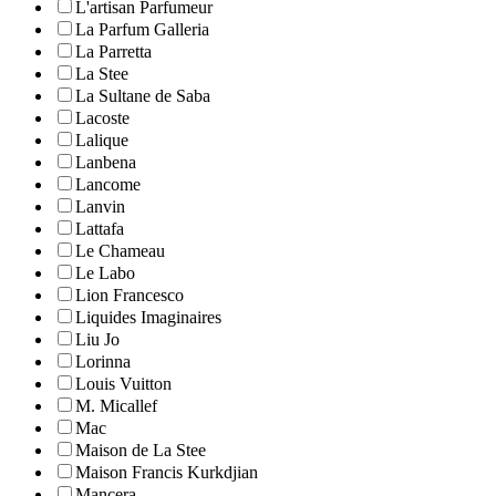
L'artisan Parfumeur
La Parfum Galleria
La Parretta
La Stee
La Sultane de Saba
Lacoste
Lalique
Lanbena
Lancome
Lanvin
Lattafa
Le Chameau
Le Labo
Lion Francesco
Liquides Imaginaires
Liu Jo
Lorinna
Louis Vuitton
M. Micallef
Mac
Maison de La Stee
Maison Francis Kurkdjian
Mancera