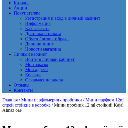
Каталог
Акции
Покупателям
Регистрация и вход в личный кабинет
Информация
Как заказать
Доставка и оплата
Обмен / возврат брака
Дропшиппинг
Новости магазина
Личный кабинет
Войти в личный кабинет
Мои заказы
Мои адреса
Корзина
Оформление заказа
Отзывы
Контакты
Главная
/
Мини парфюмерия - пробники
/
Мини парфюм 12ml
спрей стойкие в коробке
/ Мини пробник 12 ml стойкий Kajal
Almaz оаэ