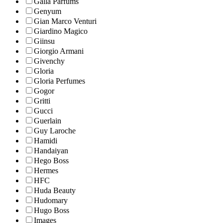
Galla Parfums
Genyum
Gian Marco Venturi
Giardino Magico
Giinsu
Giorgio Armani
Givenchy
Gloria
Gloria Perfumes
Gogor
Gritti
Gucci
Guerlain
Guy Laroche
Hamidi
Handaiyan
Hego Boss
Hermes
HFC
Huda Beauty
Hudomary
Hugo Boss
Images