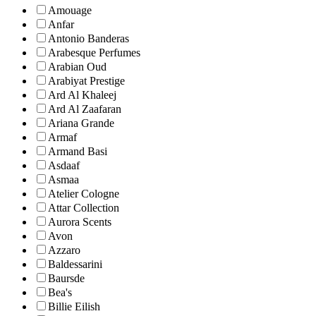
Amouage
Anfar
Antonio Banderas
Arabesque Perfumes
Arabian Oud
Arabiyat Prestige
Ard Al Khaleej
Ard Al Zaafaran
Ariana Grande
Armaf
Armand Basi
Asdaaf
Asmaa
Atelier Cologne
Attar Collection
Aurora Scents
Avon
Azzaro
Baldessarini
Baursde
Bea's
Billie Eilish