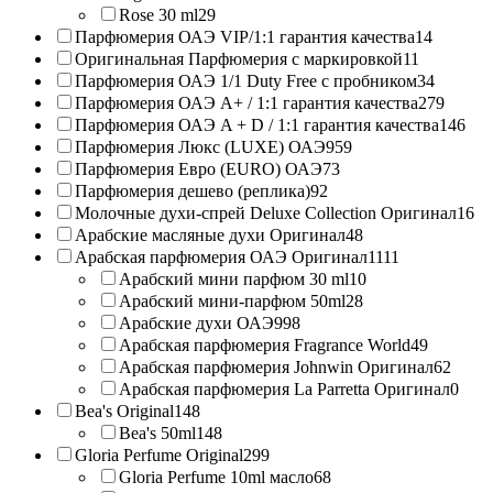
Rose 30 ml
29
Парфюмерия ОАЭ VIP/1:1 гарантия качества
14
Оригинальная Парфюмерия с маркировкой
11
Парфюмерия ОАЭ 1/1 Duty Free с пробником
34
Парфюмерия ОАЭ A+ / 1:1 гарантия качества
279
Парфюмерия ОАЭ A + D / 1:1 гарантия качества
146
Парфюмерия Люкс (LUXE) ОАЭ
959
Парфюмерия Евро (EURO) ОАЭ
73
Парфюмерия дешево (реплика)
92
Молочные духи-спрей Deluxe Collection Оригинал
16
Арабские масляные духи Оригинал
48
Арабская парфюмерия ОАЭ Оригинал
1111
Арабский мини парфюм 30 ml
10
Арабский мини-парфюм 50ml
28
Арабские духи ОАЭ
998
Арабская парфюмерия Fragrance World
49
Арабская парфюмерия Johnwin Оригинал
62
Арабская парфюмерия La Parretta Оригинал
0
Bea's Original
148
Bea's 50ml
148
Gloria Perfume Original
299
Gloria Perfume 10ml масло
68