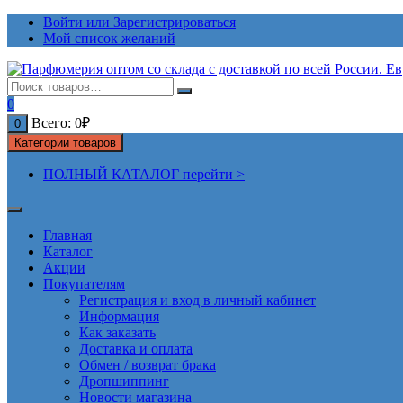
Перейти
Войти или Зарегистрироваться
к
Мой список желаний
содержимому
0
Всего:
0
₽
0
Категории товаров
ПОЛНЫЙ КАТАЛОГ перейти >
Главная
Каталог
Акции
Покупателям
Регистрация и вход в личный кабинет
Информация
Как заказать
Доставка и оплата
Обмен / возврат брака
Дропшиппинг
Новости магазина