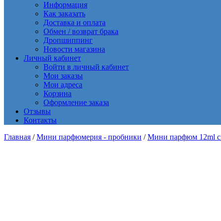
Информация
Как заказать
Доставка и оплата
Обмен / возврат брака
Дропшиппинг
Новости магазина
Личный кабинет
Войти в личный кабинет
Мои заказы
Мои адреса
Корзина
Оформление заказа
Отзывы
Контакты
Главная
/
Мини парфюмерия - пробники
/
Мини парфюм 12ml сп