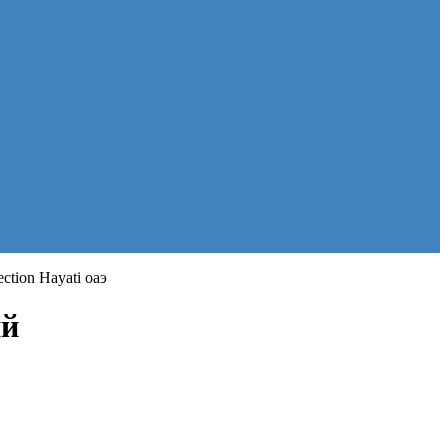
ction Hayati оаэ
ий