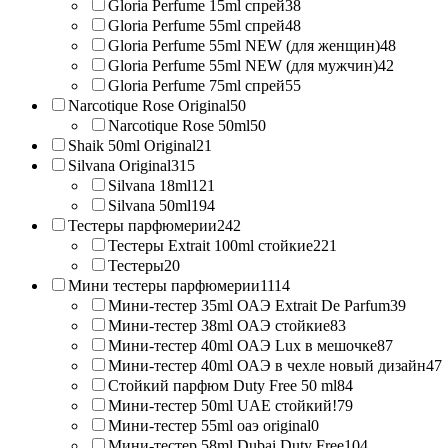
Gloria Perfume 15ml спрей
38
Gloria Perfume 55ml спрей
48
Gloria Perfume 55ml NEW (для женщин)
48
Gloria Perfume 55ml NEW (для мужчин)
42
Gloria Perfume 75ml спрей
55
Narcotique Rose Original
50
Narcotique Rose 50ml
50
Shaik 50ml Original
21
Silvana Original
315
Silvana 18ml
121
Silvana 50ml
194
Тестеры парфюмерии
242
Тестеры Extrait 100ml стойкие
221
Тестеры
20
Мини тестеры парфюмерии
1114
Мини-тестер 35ml ОАЭ Extrait De Parfum
39
Мини-тестер 38ml ОАЭ стойкие
83
Мини-тестер 40ml ОАЭ Lux в мешочке
87
Мини-тестер 40ml ОАЭ в чехле новый дизайн
47
Стойкий парфюм Duty Free 50 ml
84
Мини-тестер 50ml UAE стойкий!
79
Мини-тестер 55ml оаэ original
0
Мини-тестер 58ml Dubai Duty Free
104