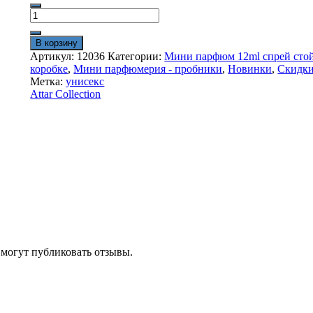
Количество
товара
Мини
В корзину
пробник
Артикул:
12036
Категории:
Мини парфюм 12ml спрей сто
12
коробке
,
Мини парфюмерия - пробники
,
Новинки
,
Скидк
ml
Метка:
унисекс
стойкий
Attar Collection
Attar
Collection
Hayati
оаэ
 могут публиковать отзывы.