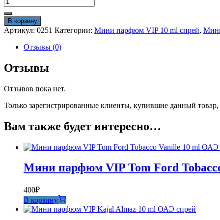
Количество
товара
Мини
В корзину
парфюм
Артикул:
0251
Категории:
Мини парфюм VIP 10 ml спрей
,
Мини
VIP
Nasomatto
Отзывы (0)
Black
Afgano
Отзывы
10
ml
Отзывов пока нет.
ОАЭ
спрей
Только зарегистрированные клиенты, купившие данный товар,
Вам также будет интересно…
Мини парфюм VIP Tom Ford Tobacco 
400
₽
В корзину