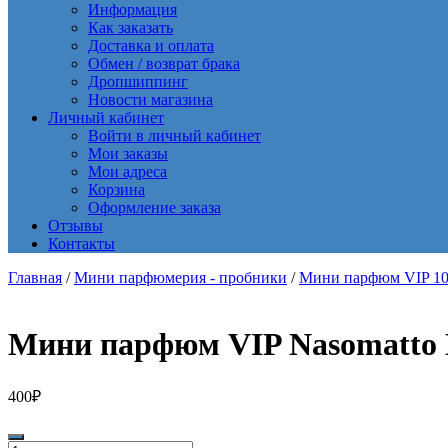
Информация
Как заказать
Доставка и оплата
Обмен / возврат брака
Дропшиппинг
Новости магазина
Личный кабинет
Войти в личный кабинет
Мои заказы
Мои адреса
Корзина
Оформление заказа
Отзывы
Контакты
Главная
/
Мини парфюмерия - пробники
/
Мини парфюм VIP 10
Мини парфюм VIP Nasomatto B
400
₽