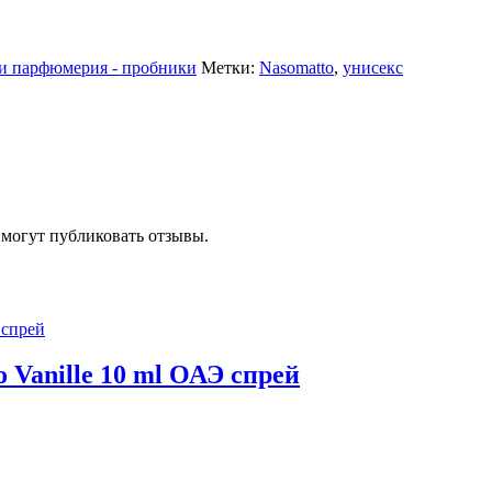
 парфюмерия - пробники
Метки:
Nasomatto
,
унисекс
 могут публиковать отзывы.
Vanille 10 ml ОАЭ спрей