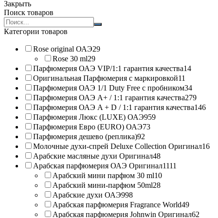
Закрыть
Поиск товаров
Search
products:
Категории товаров
Rose original ОАЭ
29
Rose 30 ml
29
Парфюмерия ОАЭ VIP/1:1 гарантия качества
14
Оригинальная Парфюмерия с маркировкой
11
Парфюмерия ОАЭ 1/1 Duty Free с пробником
34
Парфюмерия ОАЭ A+ / 1:1 гарантия качества
279
Парфюмерия ОАЭ A + D / 1:1 гарантия качества
146
Парфюмерия Люкс (LUXE) ОАЭ
959
Парфюмерия Евро (EURO) ОАЭ
73
Парфюмерия дешево (реплика)
92
Молочные духи-спрей Deluxe Collection Оригинал
16
Арабские масляные духи Оригинал
48
Арабская парфюмерия ОАЭ Оригинал
1111
Арабский мини парфюм 30 ml
10
Арабский мини-парфюм 50ml
28
Арабские духи ОАЭ
998
Арабская парфюмерия Fragrance World
49
Арабская парфюмерия Johnwin Оригинал
62