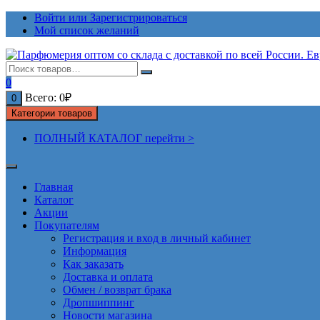
Перейти
Войти или Зарегистрироваться
к
Мой список желаний
содержимому
0
Всего:
0
₽
0
Категории товаров
ПОЛНЫЙ КАТАЛОГ перейти >
Главная
Каталог
Акции
Покупателям
Регистрация и вход в личный кабинет
Информация
Как заказать
Доставка и оплата
Обмен / возврат брака
Дропшиппинг
Новости магазина