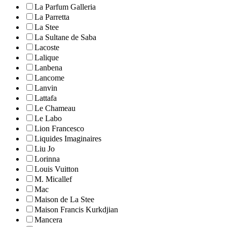
La Parfum Galleria
La Parretta
La Stee
La Sultane de Saba
Lacoste
Lalique
Lanbena
Lancome
Lanvin
Lattafa
Le Chameau
Le Labo
Lion Francesco
Liquides Imaginaires
Liu Jo
Lorinna
Louis Vuitton
M. Micallef
Mac
Maison de La Stee
Maison Francis Kurkdjian
Mancera