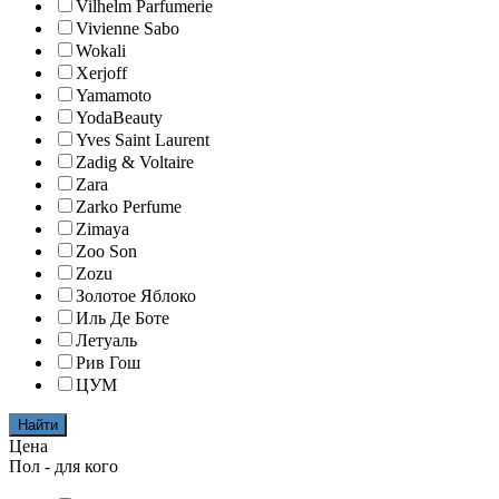
Vilhelm Parfumerie
Vivienne Sabo
Wokali
Xerjoff
Yamamoto
YodaBeauty
Yves Saint Laurent
Zadig & Voltaire
Zara
Zarko Perfume
Zimaya
Zoo Son
Zozu
Золотое Яблоко
Иль Де Боте
Летуаль
Рив Гош
ЦУМ
Найти
Цена
Пол - для кого