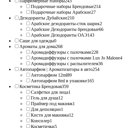
Парфюмерные Наборы
243
Подарочные наборы Брендовые
214
Подарочные наборы Арабские
27
Дезодоранты Дубайские
210
Арабские дезодоранты-стик шарик
2
Арабские Дезодоранты брендовые
66
Арабские Дезодоранты ОАЭ
143
Саше для одежды
0
Ароматы для дома
268
Аромадиффузоры с палочками
228
Аромадиффузоры с палочками Lux Jo Malone
4
Аромадиффузоры с распылителем
36
Автопарфюм | Ароматизаторы в авто
254
Автопарфюм 12ml
89
Автопарфюм 8ml в упаковке
165
Косметика Брендовая
359
Салфетки для лица
1
Гель для душа
12
Праймер под макияж
1
Для депиляции
1
Кисти для макияжа
12
Консилер
1
Косметички
5