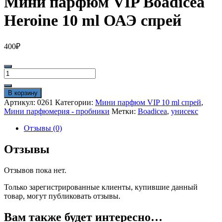
Мини парфюм VIP Boadicea
Heroine 10 ml ОАЭ спрей
400
₽
Количество
товара
Мини
В корзину
парфюм
Артикул:
0261
Категории:
Мини парфюм VIP 10 ml спрей
,
VIP
Мини парфюмерия - пробники
Метки:
Boadicea
,
унисекс
Boadicea
Heroine
Отзывы (0)
10
ml
Отзывы
ОАЭ
спрей
Отзывов пока нет.
Только зарегистрированные клиенты, купившие данный
товар, могут публиковать отзывы.
Вам также будет интересно…