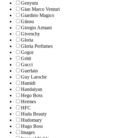
Genyum
Gian Marco Venturi
Giardino Magico
Giinsu
Giorgio Armani
Givenchy
Gloria
Gloria Perfumes
Gogor
Gritti
Gucci
Guerlain
Guy Laroche
Hamidi
Handaiyan
Hego Boss
Hermes
HFC
Huda Beauty
Hudomary
Hugo Boss
Images