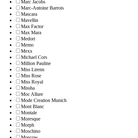
Marc Jacobs
Marc-Antoine Barrois
Mascara
Mavellin
Max Factor
Max Mara
Medori
Memo
Mexx
Michael Cors
Million Pauline
Miss Lirenn
Miss Rose
Miss Royal
Missha
Moc Allure
Mode Creation Munich
Mont Blanc
Montale
Moresque
Morph
Moschino
Moscow