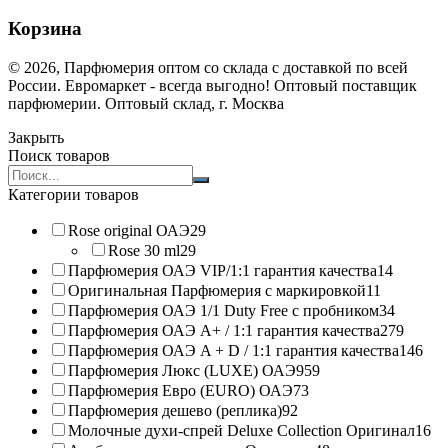
Корзина
© 2026, Парфюмерия оптом со склада с доставкой по всей
России. Евромаркет - всегда выгодно! Оптовый поставщик
парфюмерии. Оптовый склад, г. Москва
Закрыть
Поиск товаров
Search
products:
Категории товаров
Rose original ОАЭ
29
Rose 30 ml
29
Парфюмерия ОАЭ VIP/1:1 гарантия качества
14
Оригинальная Парфюмерия с маркировкой
11
Парфюмерия ОАЭ 1/1 Duty Free с пробником
34
Парфюмерия ОАЭ A+ / 1:1 гарантия качества
279
Парфюмерия ОАЭ A + D / 1:1 гарантия качества
146
Парфюмерия Люкс (LUXE) ОАЭ
959
Парфюмерия Евро (EURO) ОАЭ
73
Парфюмерия дешево (реплика)
92
Молочные духи-спрей Deluxe Collection Оригинал
16