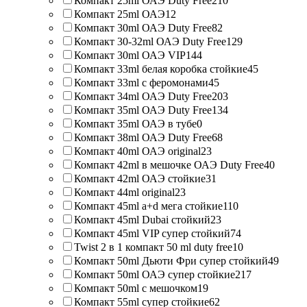
Компакт 25ml ОАЭ Duty Free
210
Компакт 25ml ОАЭ
12
Компакт 30ml ОАЭ Duty Free
82
Компакт 30-32ml ОАЭ Duty Free
129
Компакт 30ml ОАЭ VIP
144
Компакт 33ml белая коробка стойкие
45
Компакт 33ml с феромонами
45
Компакт 34ml ОАЭ Duty Free
203
Компакт 35ml ОАЭ Duty Free
134
Компакт 35ml ОАЭ в тубе
0
Компакт 38ml ОАЭ Duty Free
68
Компакт 40ml ОАЭ original
23
Компакт 42ml в мешочке ОАЭ Duty Free
40
Компакт 42ml ОАЭ стойкие
31
Компакт 44ml original
23
Компакт 45ml a+d мега стойкие
110
Компакт 45ml Dubai стойкий
23
Компакт 45ml VIP супер стойкий
74
Twist 2 в 1 компакт 50 ml duty free
10
Компакт 50ml Дьюти Фри супер стойкий
49
Компакт 50ml ОАЭ супер стойкие
217
Компакт 50ml с мешочком
19
Компакт 55ml супер стойкие
62