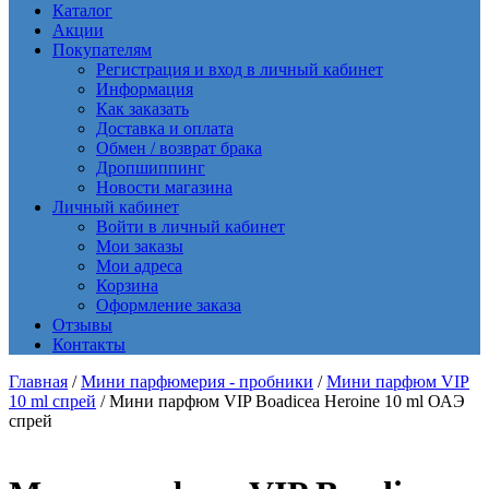
Каталог
Акции
Покупателям
Регистрация и вход в личный кабинет
Информация
Как заказать
Доставка и оплата
Обмен / возврат брака
Дропшиппинг
Новости магазина
Личный кабинет
Войти в личный кабинет
Мои заказы
Мои адреса
Корзина
Оформление заказа
Отзывы
Контакты
Главная
/
Мини парфюмерия - пробники
/
Мини парфюм VIP
10 ml спрей
/ Мини парфюм VIP Boadicea Heroine 10 ml ОАЭ
спрей