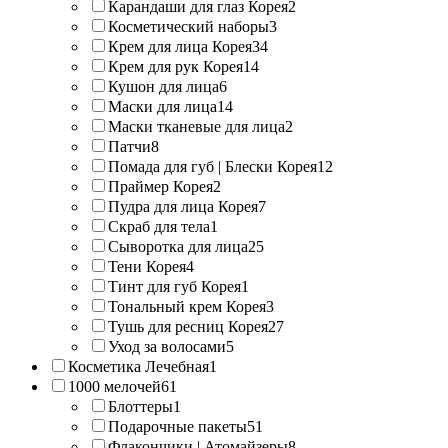
Карандаши для глаз Корея
2
Косметический наборы
3
Крем для лица Корея
34
Крем для рук Корея
14
Кушон для лица
6
Маски для лица
14
Маски тканевые для лица
2
Патчи
8
Помада для губ | Блески Корея
12
Праймер Корея
2
Пудра для лица Корея
7
Скраб для тела
1
Сыворотка для лица
25
Тени Корея
4
Тинт для губ Корея
1
Тональный крем Корея
3
Тушь для ресниц Корея
27
Уход за волосами
5
Косметика Лечебная
1
1000 мелочей
61
Блоттеры
1
Подарочные пакеты
51
Флакончики | Атомайзеры
8