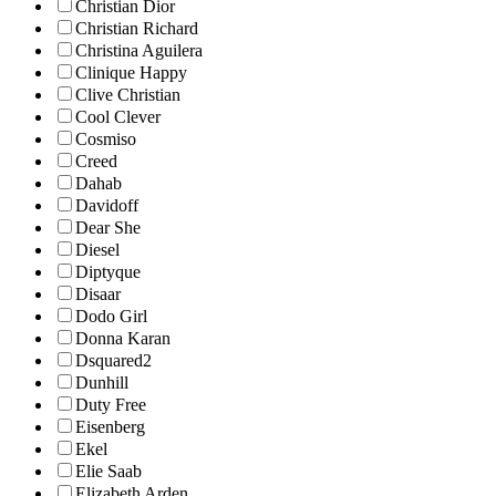
Christian Dior
Christian Richard
Christina Aguilera
Clinique Happy
Clive Christian
Cool Clever
Cosmiso
Creed
Dahab
Davidoff
Dear She
Diesel
Diptyque
Disaar
Dodo Girl
Donna Karan
Dsquared2
Dunhill
Duty Free
Eisenberg
Ekel
Elie Saab
Elizabeth Arden