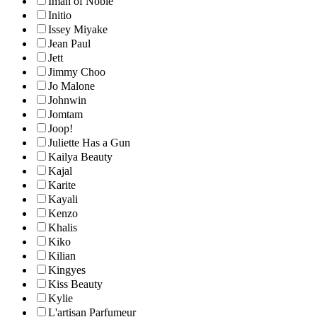
Iman of Noble
Initio
Issey Miyake
Jean Paul
Jett
Jimmy Choo
Jo Malone
Johnwin
Jomtam
Joop!
Juliette Has a Gun
Kailya Beauty
Kajal
Karite
Kayali
Kenzo
Khalis
Kiko
Kilian
Kingyes
Kiss Beauty
Kylie
L'artisan Parfumeur