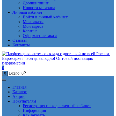
Дропшиппинг
Новости магазина
Личный кабинет
Войти в личный кабинет
Мои заказы
Мои адреса
Корзина
Оформление заказа
Отзывы
Контакты
0
Всего:
0
₽
0
Главная
Каталог
Акции
Покупателям
Регистрация и вход в личный кабинет
Информация
Как заказать