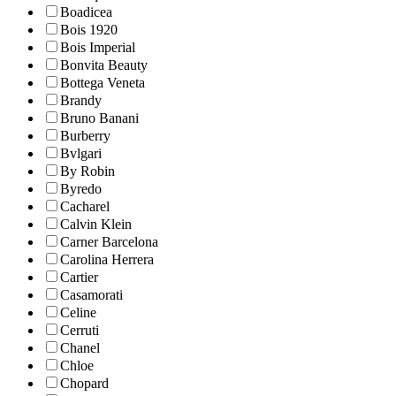
Boadicea
Bois 1920
Bois Imperial
Bonvita Beauty
Bottega Veneta
Brandy
Bruno Banani
Burberry
Bvlgari
By Robin
Byredo
Cacharel
Calvin Klein
Carner Barcelona
Carolina Herrera
Cartier
Casamorati
Celine
Cerruti
Chanel
Chloe
Chopard