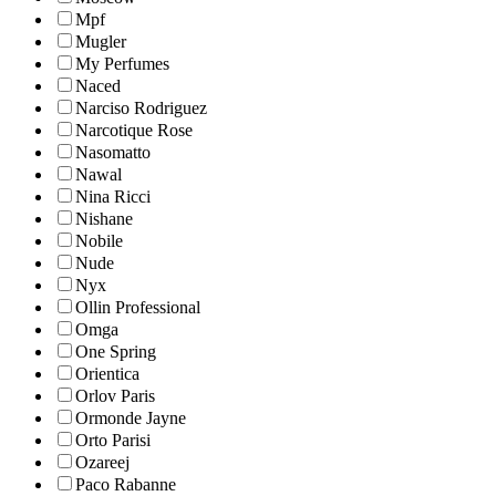
Mpf
Mugler
My Perfumes
Naced
Narciso Rodriguez
Narcotique Rose
Nasomatto
Nawal
Nina Ricci
Nishane
Nobile
Nude
Nyx
Ollin Professional
Omga
One Spring
Orientica
Orlov Paris
Ormonde Jayne
Orto Parisi
Ozareej
Paco Rabanne