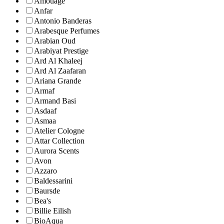
Amouage
Anfar
Antonio Banderas
Arabesque Perfumes
Arabian Oud
Arabiyat Prestige
Ard Al Khaleej
Ard Al Zaafaran
Ariana Grande
Armaf
Armand Basi
Asdaaf
Asmaa
Atelier Cologne
Attar Collection
Aurora Scents
Avon
Azzaro
Baldessarini
Baursde
Bea's
Billie Eilish
BioAqua