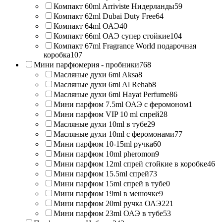
Компакт 60ml Arriviste Нидерланды
59
Компакт 62ml Dubai Duty Free
64
Компакт 64ml ОАЭ
40
Компакт 66ml ОАЭ супер стойкие
104
Компакт 67ml Fragrance World подарочная
коробка
107
Мини парфюмерия - пробники
768
Масляные духи 6ml Aksa
8
Масляные духи 6ml Al Rehab
8
Масляные духи 6ml Hayat Perfume
86
Мини парфюм 7.5ml ОАЭ с феромоном
1
Мини парфюм VIP 10 ml спрей
28
Масляные духи 10ml в тубе
29
Масляные духи 10ml с феромонами
77
Мини парфюм 10-15ml ручка
60
Мини парфюм 10ml pheromon
9
Мини парфюм 12ml спрей стойкие в коробке
46
Мини парфюм 15.5ml спрей
73
Мини парфюм 15ml спрей в тубе
0
Мини парфюм 19ml в мешочке
9
Мини парфюм 20ml ручка ОАЭ
221
Мини парфюм 23ml ОАЭ в тубе
53