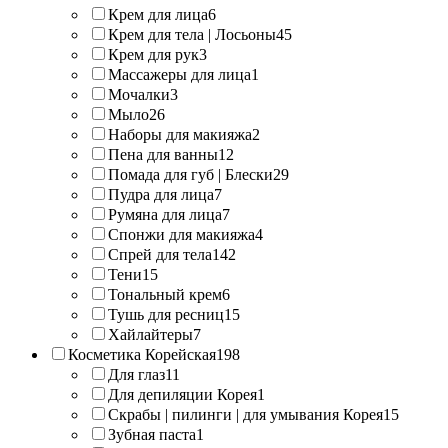
Крем для лица
6
Крем для тела | Лосьоны
45
Крем для рук
3
Массажеры для лица
1
Мочалки
3
Мыло
26
Наборы для макияжа
2
Пена для ванны
12
Помада для губ | Блески
29
Пудра для лица
7
Румяна для лица
7
Спонжи для макияжа
4
Спрей для тела
142
Тени
15
Тональный крем
6
Тушь для ресниц
15
Хайлайтеры
7
Косметика Корейская
198
Для глаз
11
Для депиляции Корея
1
Скрабы | пилинги | для умывания Корея
15
Зубная паста
1