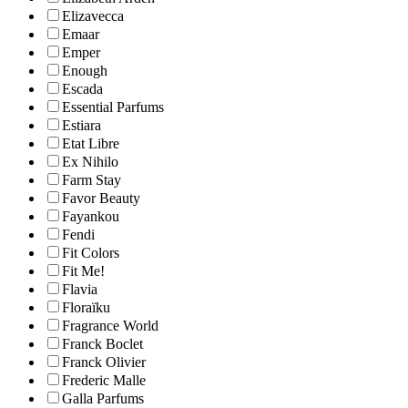
Elizavecca
Emaar
Emper
Enough
Escada
Essential Parfums
Estiara
Etat Libre
Ex Nihilo
Farm Stay
Favor Beauty
Fayankou
Fendi
Fit Colors
Fit Me!
Flavia
Floraïku
Fragrance World
Franck Boclet
Franck Olivier
Frederic Malle
Galla Parfums