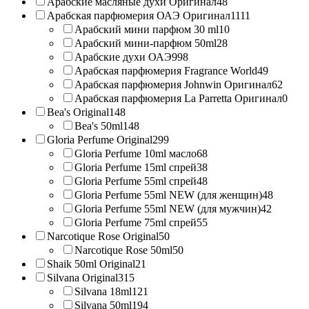
Арабские масляные духи Оригинал
48
Арабская парфюмерия ОАЭ Оригинал
1111
Арабский мини парфюм 30 ml
10
Арабский мини-парфюм 50ml
28
Арабские духи ОАЭ
998
Арабская парфюмерия Fragrance World
49
Арабская парфюмерия Johnwin Оригинал
62
Арабская парфюмерия La Parretta Оригинал
0
Bea's Original
148
Bea's 50ml
148
Gloria Perfume Original
299
Gloria Perfume 10ml масло
68
Gloria Perfume 15ml спрей
38
Gloria Perfume 55ml спрей
48
Gloria Perfume 55ml NEW (для женщин)
48
Gloria Perfume 55ml NEW (для мужчин)
42
Gloria Perfume 75ml спрей
55
Narcotique Rose Original
50
Narcotique Rose 50ml
50
Shaik 50ml Original
21
Silvana Original
315
Silvana 18ml
121
Silvana 50ml
194