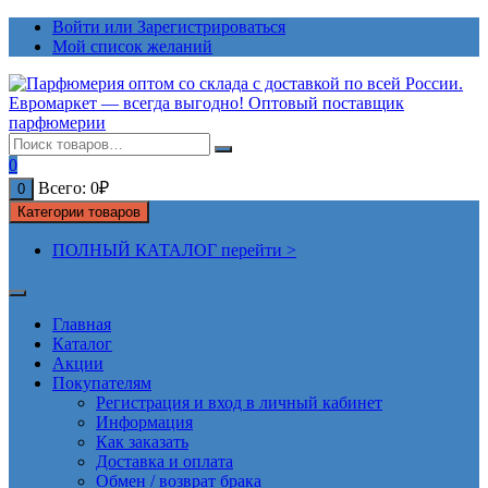
Перейти
Войти или Зарегистрироваться
к
Мой список желаний
содержимому
0
Всего:
0
₽
0
Категории товаров
ПОЛНЫЙ КАТАЛОГ перейти >
Главная
Каталог
Акции
Покупателям
Регистрация и вход в личный кабинет
Информация
Как заказать
Доставка и оплата
Обмен / возврат брака