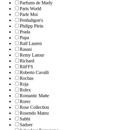
Parfums de Marly
Paris World
Parle Moi
Penhaligon's
Philipp Plein
Prada
Pupa
Ralf Lauren
Rasasi
Remy Latour
Richard
RiiFFS
Roberto Cavalli
Rochas
Roja
Rolex
Romantic Matte
Rorec
Rose Collection
Rosendo Mateu
Sabbi
Sadoer