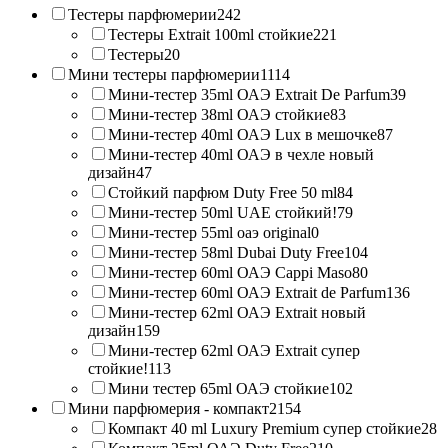
Тестеры парфюмерии
242
Тестеры Extrait 100ml стойкие
221
Тестеры
20
Мини тестеры парфюмерии
1114
Мини-тестер 35ml ОАЭ Extrait De Parfum
39
Мини-тестер 38ml ОАЭ стойкие
83
Мини-тестер 40ml ОАЭ Lux в мешочке
87
Мини-тестер 40ml ОАЭ в чехле новый
дизайн
47
Стойкий парфюм Duty Free 50 ml
84
Мини-тестер 50ml UAE стойкий!
79
Мини-тестер 55ml оаэ original
0
Мини-тестер 58ml Dubai Duty Free
104
Мини-тестер 60ml ОАЭ Cappi Maso
80
Мини-тестер 60ml ОАЭ Extrait de Parfum
136
Мини-тестер 62ml ОАЭ Extrait новый
дизайн
159
Мини-тестер 62ml ОАЭ Extrait супер
стойкие!
113
Мини тестер 65ml ОАЭ стойкие
102
Мини парфюмерия - компакт
2154
Компакт 40 ml Luxury Premium супер стойкие
28