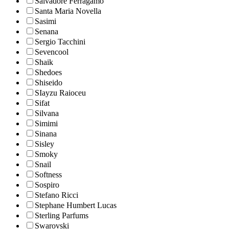
Salvadore Ferragamo
Santa Maria Novella
Sasimi
Senana
Sergio Tacchini
Sevencool
Shaik
Shedoes
Shiseido
SIayzu Raioceu
Sifat
Silvana
Simimi
Sinana
Sisley
Smoky
Snail
Softness
Sospiro
Stefano Ricci
Stephane Humbert Lucas
Sterling Parfums
Swarovski