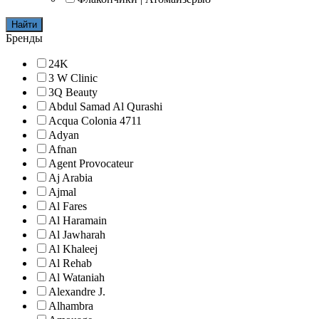
Найти
Бренды
24K
3 W Clinic
3Q Beauty
Abdul Samad Al Qurashi
Acqua Colonia 4711
Adyan
Afnan
Agent Provocateur
Aj Arabia
Ajmal
Al Fares
Al Haramain
Al Jawharah
Al Khaleej
Al Rehab
Al Wataniah
Alexandre J.
Alhambra