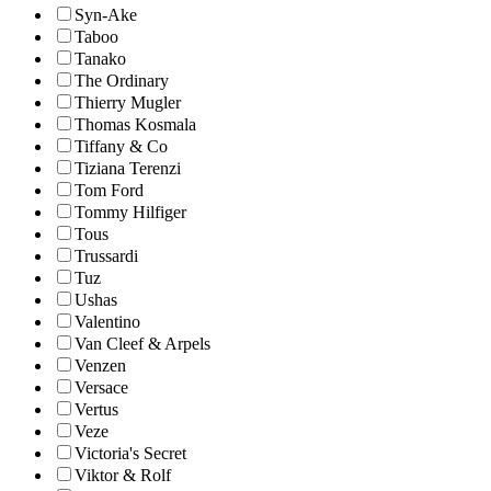
Syn-Ake
Taboo
Tanako
The Ordinary
Thierry Mugler
Thomas Kosmala
Tiffany & Co
Tiziana Terenzi
Tom Ford
Tommy Hilfiger
Tous
Trussardi
Tuz
Ushas
Valentino
Van Cleef & Arpels
Venzen
Versace
Vertus
Veze
Victoria's Secret
Viktor & Rolf