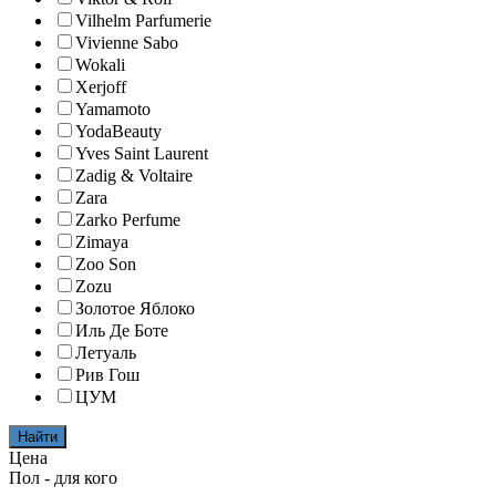
Vilhelm Parfumerie
Vivienne Sabo
Wokali
Xerjoff
Yamamoto
YodaBeauty
Yves Saint Laurent
Zadig & Voltaire
Zara
Zarko Perfume
Zimaya
Zoo Son
Zozu
Золотое Яблоко
Иль Де Боте
Летуаль
Рив Гош
ЦУМ
Найти
Цена
Пол - для кого