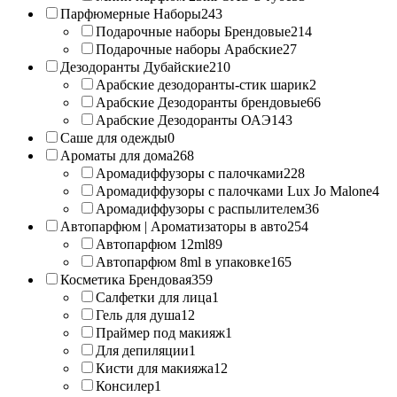
Парфюмерные Наборы
243
Подарочные наборы Брендовые
214
Подарочные наборы Арабские
27
Дезодоранты Дубайские
210
Арабские дезодоранты-стик шарик
2
Арабские Дезодоранты брендовые
66
Арабские Дезодоранты ОАЭ
143
Саше для одежды
0
Ароматы для дома
268
Аромадиффузоры с палочками
228
Аромадиффузоры с палочками Lux Jo Malone
4
Аромадиффузоры с распылителем
36
Автопарфюм | Ароматизаторы в авто
254
Автопарфюм 12ml
89
Автопарфюм 8ml в упаковке
165
Косметика Брендовая
359
Салфетки для лица
1
Гель для душа
12
Праймер под макияж
1
Для депиляции
1
Кисти для макияжа
12
Консилер
1