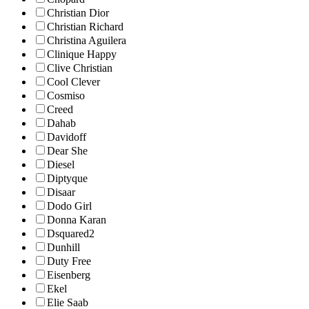
Christian Dior
Christian Richard
Christina Aguilera
Clinique Happy
Clive Christian
Cool Clever
Cosmiso
Creed
Dahab
Davidoff
Dear She
Diesel
Diptyque
Disaar
Dodo Girl
Donna Karan
Dsquared2
Dunhill
Duty Free
Eisenberg
Ekel
Elie Saab