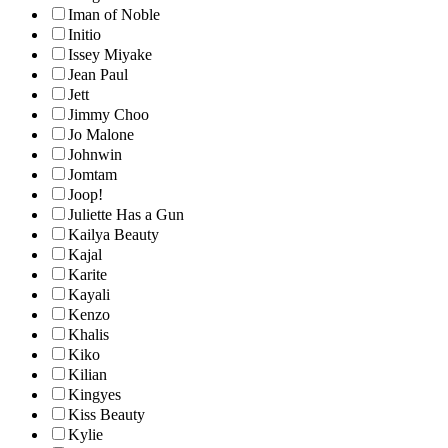
Iman of Noble
Initio
Issey Miyake
Jean Paul
Jett
Jimmy Choo
Jo Malone
Johnwin
Jomtam
Joop!
Juliette Has a Gun
Kailya Beauty
Kajal
Karite
Kayali
Kenzo
Khalis
Kiko
Kilian
Kingyes
Kiss Beauty
Kylie