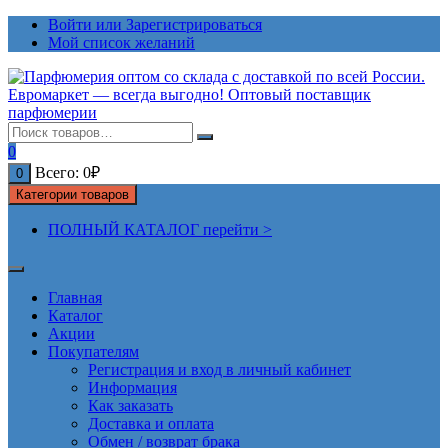
Перейти
Войти или Зарегистрироваться
к
Мой список желаний
содержимому
0
Всего:
0
₽
0
Категории товаров
ПОЛНЫЙ КАТАЛОГ перейти >
Главная
Каталог
Акции
Покупателям
Регистрация и вход в личный кабинет
Информация
Как заказать
Доставка и оплата
Обмен / возврат брака