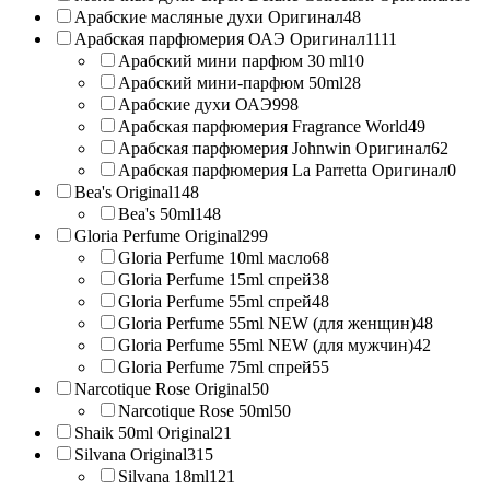
Арабские масляные духи Оригинал
48
Арабская парфюмерия ОАЭ Оригинал
1111
Арабский мини парфюм 30 ml
10
Арабский мини-парфюм 50ml
28
Арабские духи ОАЭ
998
Арабская парфюмерия Fragrance World
49
Арабская парфюмерия Johnwin Оригинал
62
Арабская парфюмерия La Parretta Оригинал
0
Bea's Original
148
Bea's 50ml
148
Gloria Perfume Original
299
Gloria Perfume 10ml масло
68
Gloria Perfume 15ml спрей
38
Gloria Perfume 55ml спрей
48
Gloria Perfume 55ml NEW (для женщин)
48
Gloria Perfume 55ml NEW (для мужчин)
42
Gloria Perfume 75ml спрей
55
Narcotique Rose Original
50
Narcotique Rose 50ml
50
Shaik 50ml Original
21
Silvana Original
315
Silvana 18ml
121