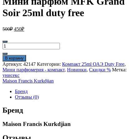
Мини парфюм MFK Grand
Soir 25ml duty free
Первоначальная
Текущая
500
₽
450
₽
цена
цена:
составляла
450₽.
Количество
500₽.
товара
Мини
В корзину
парфюм
Артикул:
42147
Категории:
Компакт 25ml ОАЭ Duty Free
,
MFK
Мини парфюмерия - компакт
,
Новинки
,
Скидки %
Метка:
Grand
унисекс
Soir
Maison Francis Kurkdjian
25ml
duty
Бренд
free
Отзывы (0)
Бренд
Maison Francis Kurkdjian
Отзывы