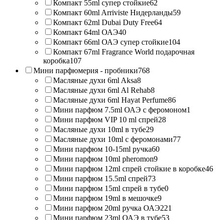
Компакт 55ml супер стойкие
62
Компакт 60ml Arriviste Нидерланды
59
Компакт 62ml Dubai Duty Free
64
Компакт 64ml ОАЭ
40
Компакт 66ml ОАЭ супер стойкие
104
Компакт 67ml Fragrance World подарочная
коробка
107
Мини парфюмерия - пробники
768
Масляные духи 6ml Aksa
8
Масляные духи 6ml Al Rehab
8
Масляные духи 6ml Hayat Perfume
86
Мини парфюм 7.5ml ОАЭ с феромоном
1
Мини парфюм VIP 10 ml спрей
28
Масляные духи 10ml в тубе
29
Масляные духи 10ml с феромонами
77
Мини парфюм 10-15ml ручка
60
Мини парфюм 10ml pheromon
9
Мини парфюм 12ml спрей стойкие в коробке
46
Мини парфюм 15.5ml спрей
73
Мини парфюм 15ml спрей в тубе
0
Мини парфюм 19ml в мешочке
9
Мини парфюм 20ml ручка ОАЭ
221
Мини парфюм 23ml ОАЭ в тубе
53