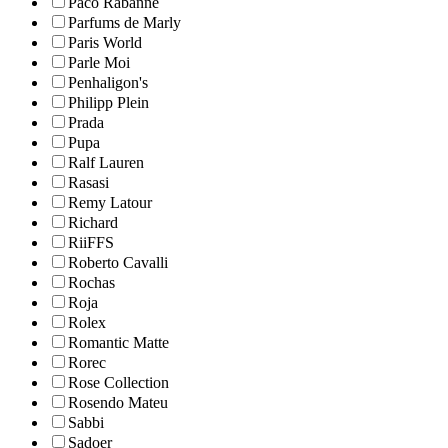
Paco Rabanne
Parfums de Marly
Paris World
Parle Moi
Penhaligon's
Philipp Plein
Prada
Pupa
Ralf Lauren
Rasasi
Remy Latour
Richard
RiiFFS
Roberto Cavalli
Rochas
Roja
Rolex
Romantic Matte
Rorec
Rose Collection
Rosendo Mateu
Sabbi
Sadoer