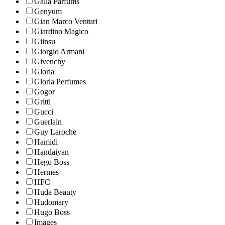
Galla Parfums
Genyum
Gian Marco Venturi
Giardino Magico
Giinsu
Giorgio Armani
Givenchy
Gloria
Gloria Perfumes
Gogor
Gritti
Gucci
Guerlain
Guy Laroche
Hamidi
Handaiyan
Hego Boss
Hermes
HFC
Huda Beauty
Hudomary
Hugo Boss
Images