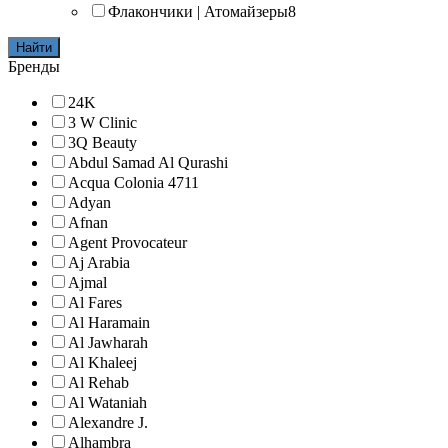
Флакончики | Атомайзеры
8
Найти
Бренды
24K
3 W Clinic
3Q Beauty
Abdul Samad Al Qurashi
Acqua Colonia 4711
Adyan
Afnan
Agent Provocateur
Aj Arabia
Ajmal
Al Fares
Al Haramain
Al Jawharah
Al Khaleej
Al Rehab
Al Wataniah
Alexandre J.
Alhambra