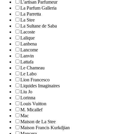
L'artisan Parfumeur
La Parfum Galleria
La Parretta
La Stee
La Sultane de Saba
Lacoste
Lalique
Lanbena
Lancome
Lanvin
Lattafa
Le Chameau
Le Labo
Lion Francesco
Liquides Imaginaires
Liu Jo
Lorinna
Louis Vuitton
M. Micallef
Mac
Maison de La Stee
Maison Francis Kurkdjian
Mancera