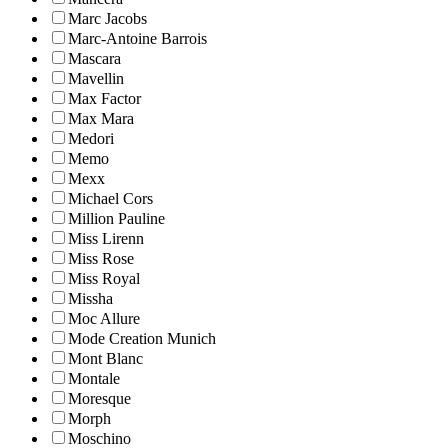
Marc Jacobs
Marc-Antoine Barrois
Mascara
Mavellin
Max Factor
Max Mara
Medori
Memo
Mexx
Michael Cors
Million Pauline
Miss Lirenn
Miss Rose
Miss Royal
Missha
Moc Allure
Mode Creation Munich
Mont Blanc
Montale
Moresque
Morph
Moschino