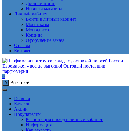
Дропшиппинг
Новости магазина
Личный кабинет
Войти в личный кабинет
Мои заказы
Мои адреса
Корзина
Оформление заказа
Отзывы
Контакты
0
Всего:
0
₽
0
Главная
Каталог
Акции
Покупателям
Регистрация и вход в личный кабинет
Информация
Как заказать