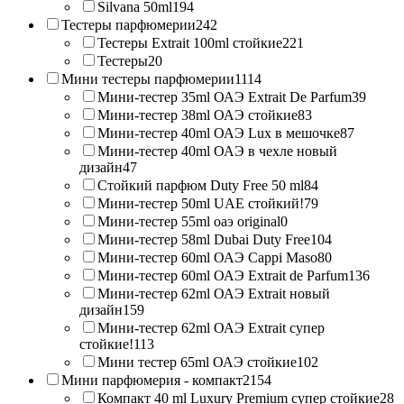
Silvana 50ml
194
Тестеры парфюмерии
242
Тестеры Extrait 100ml стойкие
221
Тестеры
20
Мини тестеры парфюмерии
1114
Мини-тестер 35ml ОАЭ Extrait De Parfum
39
Мини-тестер 38ml ОАЭ стойкие
83
Мини-тестер 40ml ОАЭ Lux в мешочке
87
Мини-тестер 40ml ОАЭ в чехле новый
дизайн
47
Стойкий парфюм Duty Free 50 ml
84
Мини-тестер 50ml UAE стойкий!
79
Мини-тестер 55ml оаэ original
0
Мини-тестер 58ml Dubai Duty Free
104
Мини-тестер 60ml ОАЭ Cappi Maso
80
Мини-тестер 60ml ОАЭ Extrait de Parfum
136
Мини-тестер 62ml ОАЭ Extrait новый
дизайн
159
Мини-тестер 62ml ОАЭ Extrait супер
стойкие!
113
Мини тестер 65ml ОАЭ стойкие
102
Мини парфюмерия - компакт
2154
Компакт 40 ml Luxury Premium супер стойкие
28