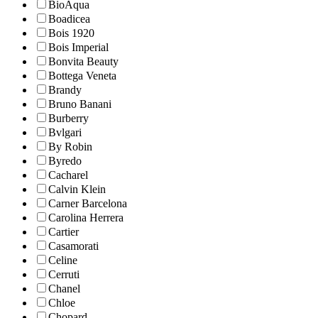
BioAqua
Boadicea
Bois 1920
Bois Imperial
Bonvita Beauty
Bottega Veneta
Brandy
Bruno Banani
Burberry
Bvlgari
By Robin
Byredo
Cacharel
Calvin Klein
Carner Barcelona
Carolina Herrera
Cartier
Casamorati
Celine
Cerruti
Chanel
Chloe
Chopard