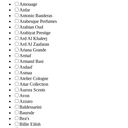
Amouage
Anfar
Antonio Banderas
Arabesque Perfumes
Arabian Oud
Arabiyat Prestige
Ard Al Khaleej
Ard Al Zaafaran
Ariana Grande
Armaf
Armand Basi
Asdaaf
Asmaa
Atelier Cologne
Attar Collection
Aurora Scents
Avon
Azzaro
Baldessarini
Baursde
Bea's
Billie Eilish