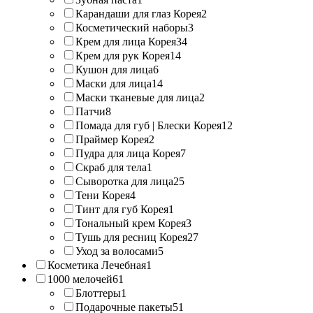
Карандаши для глаз Корея
2
Косметический наборы
3
Крем для лица Корея
34
Крем для рук Корея
14
Кушон для лица
6
Маски для лица
14
Маски тканевые для лица
2
Патчи
8
Помада для губ | Блески Корея
12
Праймер Корея
2
Пудра для лица Корея
7
Скраб для тела
1
Сыворотка для лица
25
Тени Корея
4
Тинт для губ Корея
1
Тональный крем Корея
3
Тушь для ресниц Корея
27
Уход за волосами
5
Косметика Лечебная
1
1000 мелочей
61
Блоттеры
1
Подарочные пакеты
51