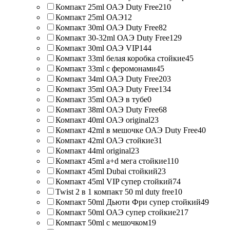
Компакт 25ml ОАЭ Duty Free
210
Компакт 25ml ОАЭ
12
Компакт 30ml ОАЭ Duty Free
82
Компакт 30-32ml ОАЭ Duty Free
129
Компакт 30ml ОАЭ VIP
144
Компакт 33ml белая коробка стойкие
45
Компакт 33ml с феромонами
45
Компакт 34ml ОАЭ Duty Free
203
Компакт 35ml ОАЭ Duty Free
134
Компакт 35ml ОАЭ в тубе
0
Компакт 38ml ОАЭ Duty Free
68
Компакт 40ml ОАЭ original
23
Компакт 42ml в мешочке ОАЭ Duty Free
40
Компакт 42ml ОАЭ стойкие
31
Компакт 44ml original
23
Компакт 45ml a+d мега стойкие
110
Компакт 45ml Dubai стойкий
23
Компакт 45ml VIP супер стойкий
74
Twist 2 в 1 компакт 50 ml duty free
10
Компакт 50ml Дьюти Фри супер стойкий
49
Компакт 50ml ОАЭ супер стойкие
217
Компакт 50ml с мешочком
19