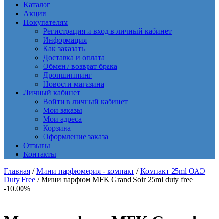
Каталог
Акции
Покупателям
Регистрация и вход в личный кабинет
Информация
Как заказать
Доставка и оплата
Обмен / возврат брака
Дропшиппинг
Новости магазина
Личный кабинет
Войти в личный кабинет
Мои заказы
Мои адреса
Корзина
Оформление заказа
Отзывы
Контакты
Главная
/
Мини парфюмерия - компакт
/
Компакт 25ml ОАЭ
Duty Free
/ Мини парфюм MFK Grand Soir 25ml duty free
-10.00%