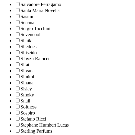
Salvadore Ferragamo
Santa Maria Novella
Sasimi
Senana
Sergio Tacchini
Sevencool
Shaik
Shedoes
Shiseido
SIayzu Raioceu
Sifat
Silvana
Simimi
Sinana
Sisley
Smoky
Snail
Softness
Sospiro
Stefano Ricci
Stephane Humbert Lucas
Sterling Parfums