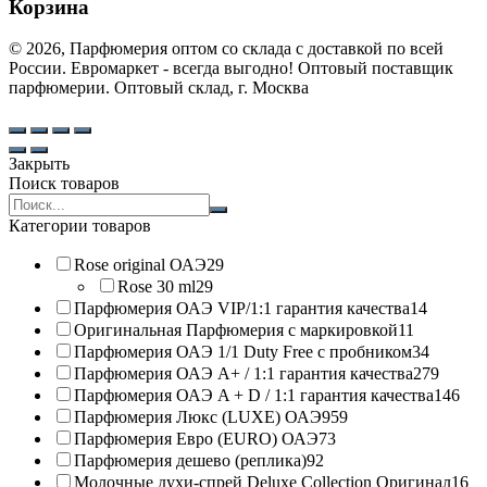
Корзина
© 2026, Парфюмерия оптом со склада с доставкой по всей
России. Евромаркет - всегда выгодно! Оптовый поставщик
парфюмерии. Оптовый склад, г. Москва
Закрыть
Поиск товаров
Search
products:
Категории товаров
Rose original ОАЭ
29
Rose 30 ml
29
Парфюмерия ОАЭ VIP/1:1 гарантия качества
14
Оригинальная Парфюмерия с маркировкой
11
Парфюмерия ОАЭ 1/1 Duty Free с пробником
34
Парфюмерия ОАЭ A+ / 1:1 гарантия качества
279
Парфюмерия ОАЭ A + D / 1:1 гарантия качества
146
Парфюмерия Люкс (LUXE) ОАЭ
959
Парфюмерия Евро (EURO) ОАЭ
73
Парфюмерия дешево (реплика)
92
Молочные духи-спрей Deluxe Collection Оригинал
16