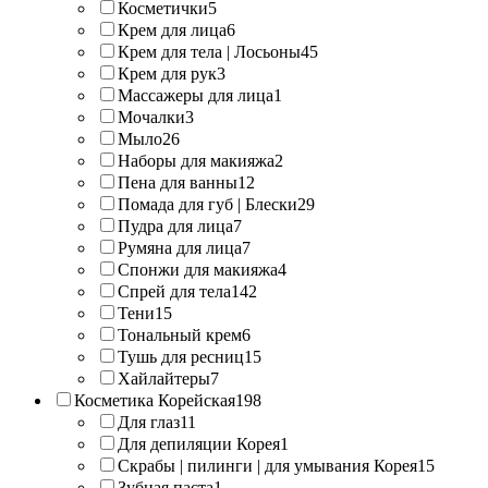
Косметички
5
Крем для лица
6
Крем для тела | Лосьоны
45
Крем для рук
3
Массажеры для лица
1
Мочалки
3
Мыло
26
Наборы для макияжа
2
Пена для ванны
12
Помада для губ | Блески
29
Пудра для лица
7
Румяна для лица
7
Спонжи для макияжа
4
Спрей для тела
142
Тени
15
Тональный крем
6
Тушь для ресниц
15
Хайлайтеры
7
Косметика Корейская
198
Для глаз
11
Для депиляции Корея
1
Скрабы | пилинги | для умывания Корея
15
Зубная паста
1