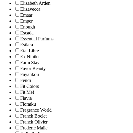
Elizabeth Arden
Elizavecca
Emaar
Emper
Enough
Escada
Essential Parfums
Estiara
Etat Libre
Ex Nihilo
Farm Stay
Favor Beauty
Fayankou
Fendi
Fit Colors
Fit Me!
Flavia
Floraïku
Fragrance World
Franck Boclet
Franck Olivier
Frederic Malle