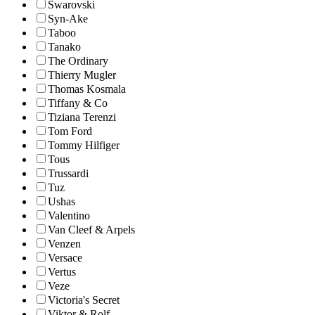
Swarovski
Syn-Ake
Taboo
Tanako
The Ordinary
Thierry Mugler
Thomas Kosmala
Tiffany & Co
Tiziana Terenzi
Tom Ford
Tommy Hilfiger
Tous
Trussardi
Tuz
Ushas
Valentino
Van Cleef & Arpels
Venzen
Versace
Vertus
Veze
Victoria's Secret
Viktor & Rolf