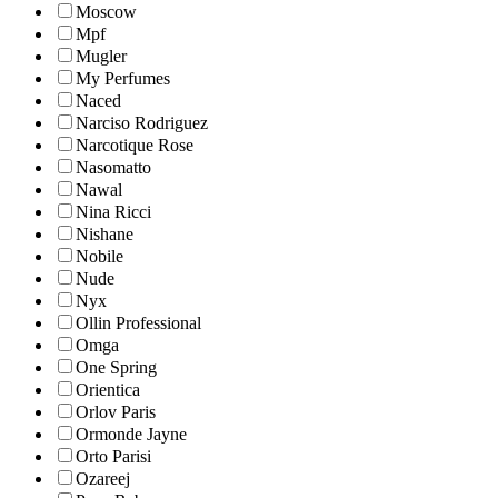
Moscow
Mpf
Mugler
My Perfumes
Naced
Narciso Rodriguez
Narcotique Rose
Nasomatto
Nawal
Nina Ricci
Nishane
Nobile
Nude
Nyx
Ollin Professional
Omga
One Spring
Orientica
Orlov Paris
Ormonde Jayne
Orto Parisi
Ozareej