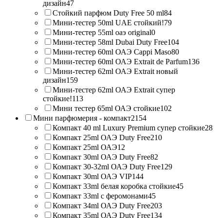
дизайн
47
Стойкий парфюм Duty Free 50 ml
84
Мини-тестер 50ml UAE стойкий!
79
Мини-тестер 55ml оаэ original
0
Мини-тестер 58ml Dubai Duty Free
104
Мини-тестер 60ml ОАЭ Cappi Maso
80
Мини-тестер 60ml ОАЭ Extrait de Parfum
136
Мини-тестер 62ml ОАЭ Extrait новый
дизайн
159
Мини-тестер 62ml ОАЭ Extrait супер
стойкие!
113
Мини тестер 65ml ОАЭ стойкие
102
Мини парфюмерия - компакт
2154
Компакт 40 ml Luxury Premium супер стойкие
28
Компакт 25ml ОАЭ Duty Free
210
Компакт 25ml ОАЭ
12
Компакт 30ml ОАЭ Duty Free
82
Компакт 30-32ml ОАЭ Duty Free
129
Компакт 30ml ОАЭ VIP
144
Компакт 33ml белая коробка стойкие
45
Компакт 33ml с феромонами
45
Компакт 34ml ОАЭ Duty Free
203
Компакт 35ml ОАЭ Duty Free
134