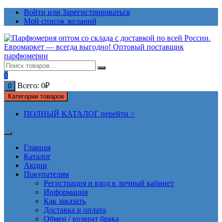
Перейти
Войти или Зарегистрироваться
к
Мой список желаний
содержимому
0
Всего:
0
₽
0
Категории товаров
ПОЛНЫЙ КАТАЛОГ перейти >
Главная
Каталог
Акции
Покупателям
Регистрация и вход в личный кабинет
Информация
Как заказать
Доставка и оплата
Обмен / возврат брака