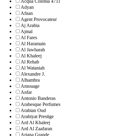
Acqua Colonia 4711
Adyan
Afnan
Agent Provocateur
Aj Arabia
Ajmal
Al Fares
Al Haramain
Al Jawharah
Al Khaleej
Al Rehab
Al Wataniah
Alexandre J.
Alhambra
Amouage
Anfar
Antonio Banderas
Arabesque Perfumes
Arabian Oud
Arabiyat Prestige
Ard Al Khaleej
Ard Al Zaafaran
Ariana Grande