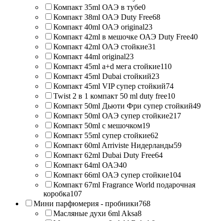
Компакт 35ml ОАЭ в тубе
0
Компакт 38ml ОАЭ Duty Free
68
Компакт 40ml ОАЭ original
23
Компакт 42ml в мешочке ОАЭ Duty Free
40
Компакт 42ml ОАЭ стойкие
31
Компакт 44ml original
23
Компакт 45ml a+d мега стойкие
110
Компакт 45ml Dubai стойкий
23
Компакт 45ml VIP супер стойкий
74
Twist 2 в 1 компакт 50 ml duty free
10
Компакт 50ml Дьюти Фри супер стойкий
49
Компакт 50ml ОАЭ супер стойкие
217
Компакт 50ml с мешочком
19
Компакт 55ml супер стойкие
62
Компакт 60ml Arriviste Нидерланды
59
Компакт 62ml Dubai Duty Free
64
Компакт 64ml ОАЭ
40
Компакт 66ml ОАЭ супер стойкие
104
Компакт 67ml Fragrance World подарочная
коробка
107
Мини парфюмерия - пробники
768
Масляные духи 6ml Aksa
8