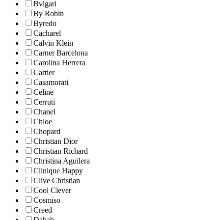
Bvlgari
By Robin
Byredo
Cacharel
Calvin Klein
Carner Barcelona
Carolina Herrera
Cartier
Casamorati
Celine
Cerruti
Chanel
Chloe
Chopard
Christian Dior
Christian Richard
Christina Aguilera
Clinique Happy
Clive Christian
Cool Clever
Cosmiso
Creed
Dahab