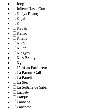
Joop!
Juliette Has a Gun
Kailya Beauty
Kajal
Karite
Kayali
Kenzo
Khalis
Kiko
Kilian
Kingyes
Kiss Beauty
Kylie
L'artisan Parfumeur
La Parfum Galleria
La Parretta
La Stee
La Sultane de Saba
Lacoste
Lalique
Lanbena
Lancome