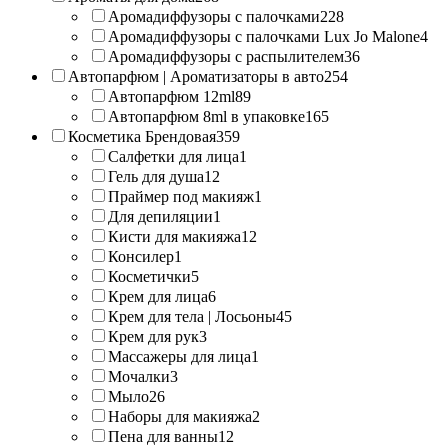
Аромадиффузоры с палочками
228
Аромадиффузоры с палочками Lux Jo Malone
4
Аромадиффузоры с распылителем
36
Автопарфюм | Ароматизаторы в авто
254
Автопарфюм 12ml
89
Автопарфюм 8ml в упаковке
165
Косметика Брендовая
359
Салфетки для лица
1
Гель для душа
12
Праймер под макияж
1
Для депиляции
1
Кисти для макияжа
12
Консилер
1
Косметички
5
Крем для лица
6
Крем для тела | Лосьоны
45
Крем для рук
3
Массажеры для лица
1
Мочалки
3
Мыло
26
Наборы для макияжа
2
Пена для ванны
12