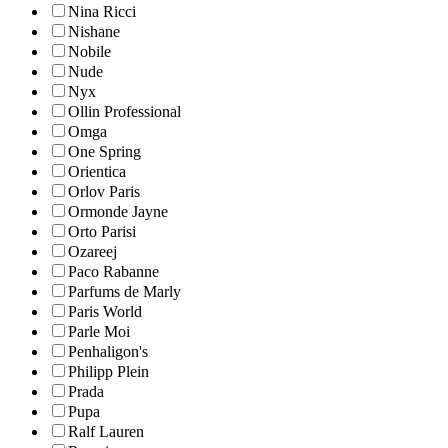
Nina Ricci
Nishane
Nobile
Nude
Nyx
Ollin Professional
Omga
One Spring
Orientica
Orlov Paris
Ormonde Jayne
Orto Parisi
Ozareej
Paco Rabanne
Parfums de Marly
Paris World
Parle Moi
Penhaligon's
Philipp Plein
Prada
Pupa
Ralf Lauren