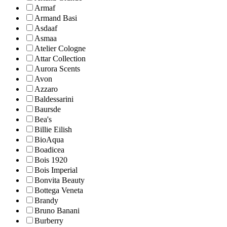
Armaf
Armand Basi
Asdaaf
Asmaa
Atelier Cologne
Attar Collection
Aurora Scents
Avon
Azzaro
Baldessarini
Baursde
Bea's
Billie Eilish
BioAqua
Boadicea
Bois 1920
Bois Imperial
Bonvita Beauty
Bottega Veneta
Brandy
Bruno Banani
Burberry