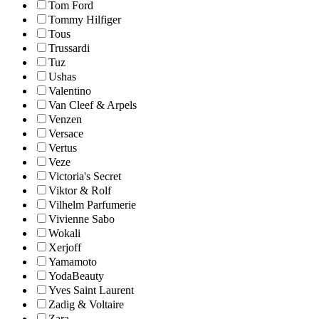
Tom Ford
Tommy Hilfiger
Tous
Trussardi
Tuz
Ushas
Valentino
Van Cleef & Arpels
Venzen
Versace
Vertus
Veze
Victoria's Secret
Viktor & Rolf
Vilhelm Parfumerie
Vivienne Sabo
Wokali
Xerjoff
Yamamoto
YodaBeauty
Yves Saint Laurent
Zadig & Voltaire
Zara