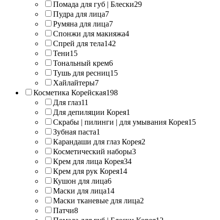
Помада для губ | Блески
29
Пудра для лица
7
Румяна для лица
7
Спонжи для макияжа
4
Спрей для тела
142
Тени
15
Тональный крем
6
Тушь для ресниц
15
Хайлайтеры
7
Косметика Корейская
198
Для глаз
11
Для депиляции Корея
1
Скрабы | пилинги | для умывания Корея
15
Зубная паста
1
Карандаши для глаз Корея
2
Косметический наборы
3
Крем для лица Корея
34
Крем для рук Корея
14
Кушон для лица
6
Маски для лица
14
Маски тканевые для лица
2
Патчи
8