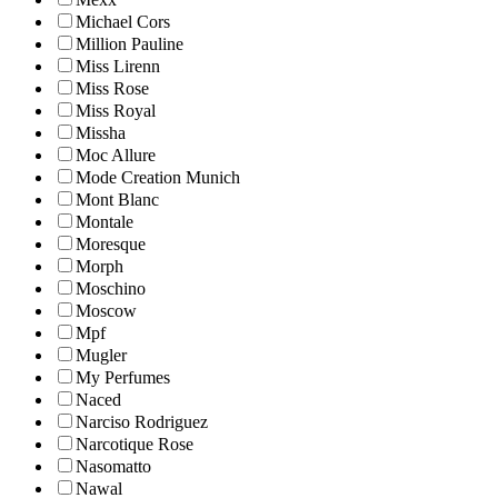
Michael Cors
Million Pauline
Miss Lirenn
Miss Rose
Miss Royal
Missha
Moc Allure
Mode Creation Munich
Mont Blanc
Montale
Moresque
Morph
Moschino
Moscow
Mpf
Mugler
My Perfumes
Naced
Narciso Rodriguez
Narcotique Rose
Nasomatto
Nawal