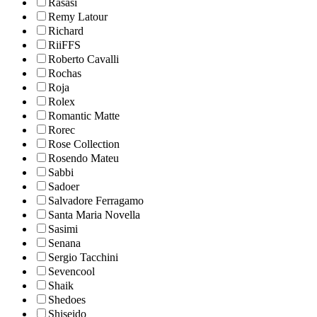
Rasasi
Remy Latour
Richard
RiiFFS
Roberto Cavalli
Rochas
Roja
Rolex
Romantic Matte
Rorec
Rose Collection
Rosendo Mateu
Sabbi
Sadoer
Salvadore Ferragamo
Santa Maria Novella
Sasimi
Senana
Sergio Tacchini
Sevencool
Shaik
Shedoes
Shiseido