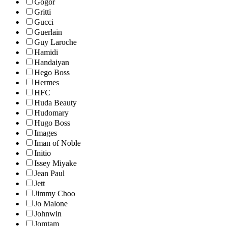
Gogor
Gritti
Gucci
Guerlain
Guy Laroche
Hamidi
Handaiyan
Hego Boss
Hermes
HFC
Huda Beauty
Hudomary
Hugo Boss
Images
Iman of Noble
Initio
Issey Miyake
Jean Paul
Jett
Jimmy Choo
Jo Malone
Johnwin
Jomtam