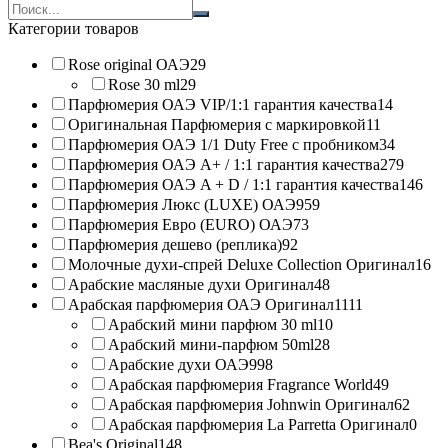
Search
products:
Категории товаров
Rose original ОАЭ
29
Rose 30 ml
29
Парфюмерия ОАЭ VIP/1:1 гарантия качества
14
Оригинальная Парфюмерия с маркировкой
11
Парфюмерия ОАЭ 1/1 Duty Free с пробником
34
Парфюмерия ОАЭ A+ / 1:1 гарантия качества
279
Парфюмерия ОАЭ A + D / 1:1 гарантия качества
146
Парфюмерия Люкс (LUXE) ОАЭ
959
Парфюмерия Евро (EURO) ОАЭ
73
Парфюмерия дешево (реплика)
92
Молочные духи-спрей Deluxe Collection Оригинал
16
Арабские масляные духи Оригинал
48
Арабская парфюмерия ОАЭ Оригинал
1111
Арабский мини парфюм 30 ml
10
Арабский мини-парфюм 50ml
28
Арабские духи ОАЭ
998
Арабская парфюмерия Fragrance World
49
Арабская парфюмерия Johnwin Оригинал
62
Арабская парфюмерия La Parretta Оригинал
0
Bea's Original
148