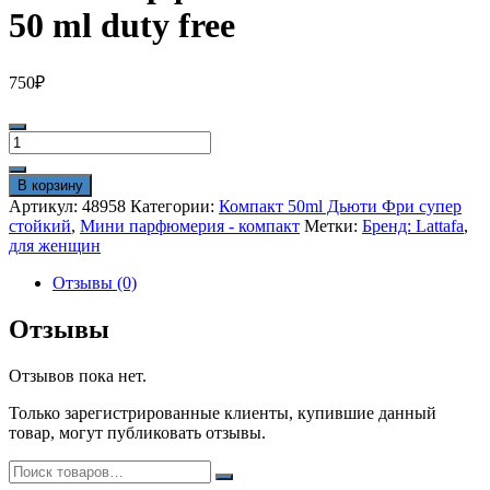
50 ml duty free
750
₽
Количество
товара
Мини
В корзину
парфюм
Артикул:
48958
Категории:
Компакт 50ml Дьюти Фри супер
Lattafa
стойкий
,
Мини парфюмерия - компакт
Метки:
Бренд: Lattafa
,
Yara
для женщин
50
ml
Отзывы (0)
duty
free
Отзывы
Отзывов пока нет.
Только зарегистрированные клиенты, купившие данный
товар, могут публиковать отзывы.