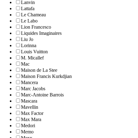
Lanvin
Lattafa
Le Chameau
Le Labo
Lion Francesco
Liquides Imaginaires
Liu Jo
Lorinna
Louis Vuitton
M. Micallef
Mac
Maison de La Stee
Maison Francis Kurkdjian
Mancera
Marc Jacobs
Marc-Antoine Barrois
Mascara
Mavellin
Max Factor
Max Mara
Medori
Memo
Mexx