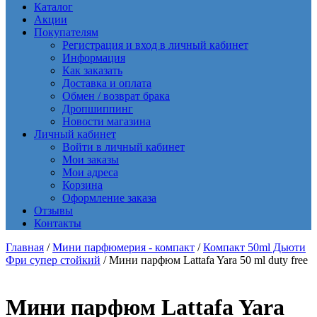
Каталог
Акции
Покупателям
Регистрация и вход в личный кабинет
Информация
Как заказать
Доставка и оплата
Обмен / возврат брака
Дропшиппинг
Новости магазина
Личный кабинет
Войти в личный кабинет
Мои заказы
Мои адреса
Корзина
Оформление заказа
Отзывы
Контакты
Главная
/
Мини парфюмерия - компакт
/
Компакт 50ml Дьюти
Фри супер стойкий
/ Мини парфюм Lattafa Yara 50 ml duty free
Мини парфюм Lattafa Yara