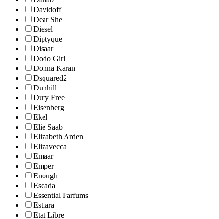
Davidoff
Dear She
Diesel
Diptyque
Disaar
Dodo Girl
Donna Karan
Dsquared2
Dunhill
Duty Free
Eisenberg
Ekel
Elie Saab
Elizabeth Arden
Elizavecca
Emaar
Emper
Enough
Escada
Essential Parfums
Estiara
Etat Libre