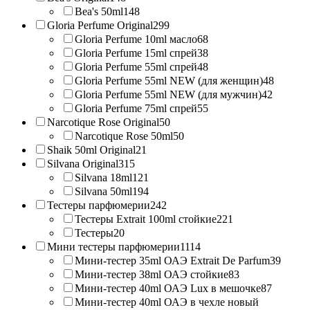
Bea's 50ml
148
Gloria Perfume Original
299
Gloria Perfume 10ml масло
68
Gloria Perfume 15ml спрей
38
Gloria Perfume 55ml спрей
48
Gloria Perfume 55ml NEW (для женщин)
48
Gloria Perfume 55ml NEW (для мужчин)
42
Gloria Perfume 75ml спрей
55
Narcotique Rose Original
50
Narcotique Rose 50ml
50
Shaik 50ml Original
21
Silvana Original
315
Silvana 18ml
121
Silvana 50ml
194
Тестеры парфюмерии
242
Тестеры Extrait 100ml стойкие
221
Тестеры
20
Мини тестеры парфюмерии
1114
Мини-тестер 35ml ОАЭ Extrait De Parfum
39
Мини-тестер 38ml ОАЭ стойкие
83
Мини-тестер 40ml ОАЭ Lux в мешочке
87
Мини-тестер 40ml ОАЭ в чехле новый