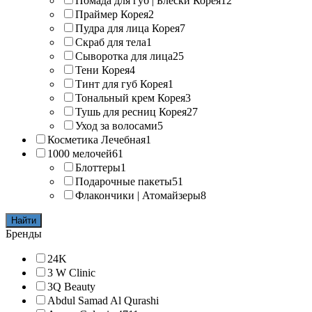
Помада для губ | Блески Корея
12
Праймер Корея
2
Пудра для лица Корея
7
Скраб для тела
1
Сыворотка для лица
25
Тени Корея
4
Тинт для губ Корея
1
Тональный крем Корея
3
Тушь для ресниц Корея
27
Уход за волосами
5
Косметика Лечебная
1
1000 мелочей
61
Блоттеры
1
Подарочные пакеты
51
Флакончики | Атомайзеры
8
Найти
Бренды
24K
3 W Clinic
3Q Beauty
Abdul Samad Al Qurashi