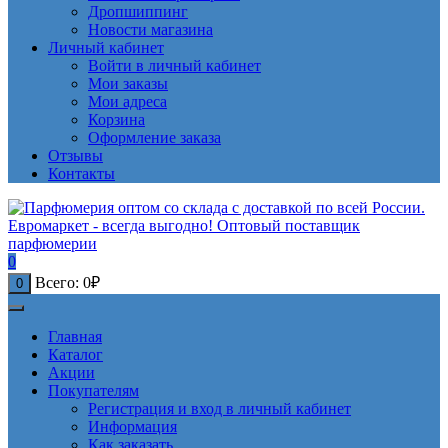
Дропшиппинг
Новости магазина
Личный кабинет
Войти в личный кабинет
Мои заказы
Мои адреса
Корзина
Оформление заказа
Отзывы
Контакты
0
Всего:
0
₽
0
Главная
Каталог
Акции
Покупателям
Регистрация и вход в личный кабинет
Информация
Как заказать