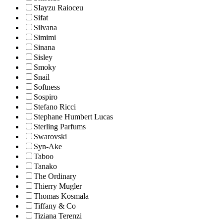
SIayzu Raioceu
Sifat
Silvana
Simimi
Sinana
Sisley
Smoky
Snail
Softness
Sospiro
Stefano Ricci
Stephane Humbert Lucas
Sterling Parfums
Swarovski
Syn-Ake
Taboo
Tanako
The Ordinary
Thierry Mugler
Thomas Kosmala
Tiffany & Co
Tiziana Terenzi