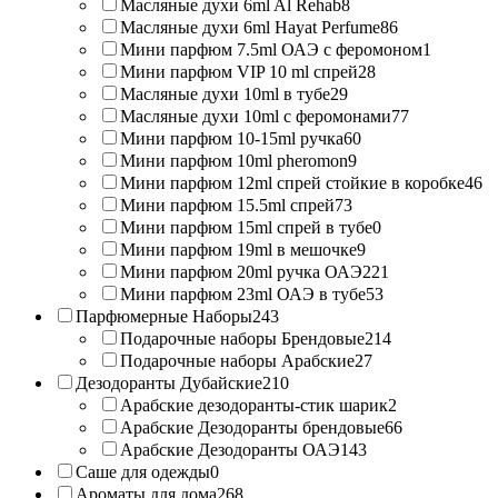
Масляные духи 6ml Al Rehab
8
Масляные духи 6ml Hayat Perfume
86
Мини парфюм 7.5ml ОАЭ с феромоном
1
Мини парфюм VIP 10 ml спрей
28
Масляные духи 10ml в тубе
29
Масляные духи 10ml с феромонами
77
Мини парфюм 10-15ml ручка
60
Мини парфюм 10ml pheromon
9
Мини парфюм 12ml спрей стойкие в коробке
46
Мини парфюм 15.5ml спрей
73
Мини парфюм 15ml спрей в тубе
0
Мини парфюм 19ml в мешочке
9
Мини парфюм 20ml ручка ОАЭ
221
Мини парфюм 23ml ОАЭ в тубе
53
Парфюмерные Наборы
243
Подарочные наборы Брендовые
214
Подарочные наборы Арабские
27
Дезодоранты Дубайские
210
Арабские дезодоранты-стик шарик
2
Арабские Дезодоранты брендовые
66
Арабские Дезодоранты ОАЭ
143
Саше для одежды
0
Ароматы для дома
268