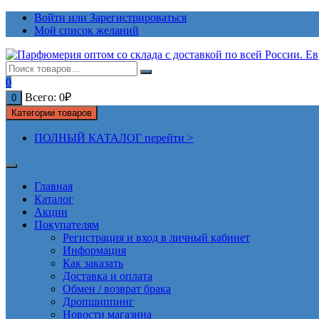
Перейти
Войти или Зарегистрироваться
к
Мой список желаний
содержимому
0
Всего:
0
₽
0
Категории товаров
ПОЛНЫЙ КАТАЛОГ перейти >
Главная
Каталог
Акции
Покупателям
Регистрация и вход в личный кабинет
Информация
Как заказать
Доставка и оплата
Обмен / возврат брака
Дропшиппинг
Новости магазина