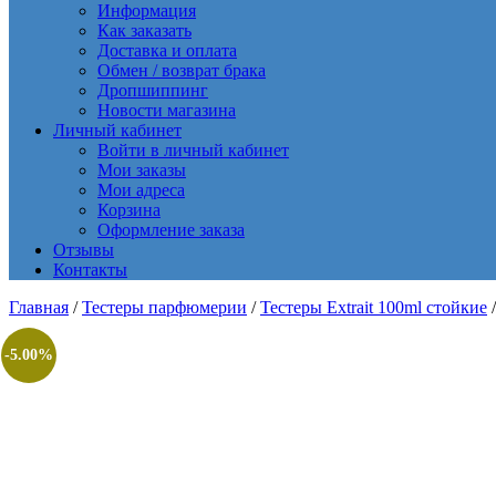
Информация
Как заказать
Доставка и оплата
Обмен / возврат брака
Дропшиппинг
Новости магазина
Личный кабинет
Войти в личный кабинет
Мои заказы
Мои адреса
Корзина
Оформление заказа
Отзывы
Контакты
Главная
/
Тестеры парфюмерии
/
Тестеры Extrait 100ml стойкие
/
-5.00%