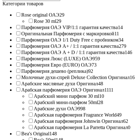
products:
Категории товаров
Rose original ОАЭ
29
Rose 30 ml
29
Парфюмерия ОАЭ VIP/1:1 гарантия качества
14
Оригинальная Парфюмерия с маркировкой
11
Парфюмерия ОАЭ 1/1 Duty Free с пробником
34
Парфюмерия ОАЭ A+ / 1:1 гарантия качества
279
Парфюмерия ОАЭ A + D / 1:1 гарантия качества
146
Парфюмерия Люкс (LUXE) ОАЭ
959
Парфюмерия Евро (EURO) ОАЭ
73
Парфюмерия дешево (реплика)
92
Молочные духи-спрей Deluxe Collection Оригинал
16
Арабские масляные духи Оригинал
48
Арабская парфюмерия ОАЭ Оригинал
1111
Арабский мини парфюм 30 ml
10
Арабский мини-парфюм 50ml
28
Арабские духи ОАЭ
998
Арабская парфюмерия Fragrance World
49
Арабская парфюмерия Johnwin Оригинал
62
Арабская парфюмерия La Parretta Оригинал
0
Bea's Original
148
Bea's 50ml
148