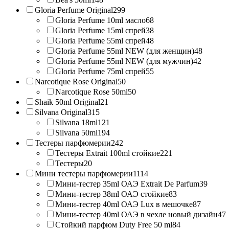
Gloria Perfume Original
299
Gloria Perfume 10ml масло
68
Gloria Perfume 15ml спрей
38
Gloria Perfume 55ml спрей
48
Gloria Perfume 55ml NEW (для женщин)
48
Gloria Perfume 55ml NEW (для мужчин)
42
Gloria Perfume 75ml спрей
55
Narcotique Rose Original
50
Narcotique Rose 50ml
50
Shaik 50ml Original
21
Silvana Original
315
Silvana 18ml
121
Silvana 50ml
194
Тестеры парфюмерии
242
Тестеры Extrait 100ml стойкие
221
Тестеры
20
Мини тестеры парфюмерии
1114
Мини-тестер 35ml ОАЭ Extrait De Parfum
39
Мини-тестер 38ml ОАЭ стойкие
83
Мини-тестер 40ml ОАЭ Lux в мешочке
87
Мини-тестер 40ml ОАЭ в чехле новый дизайн
47
Стойкий парфюм Duty Free 50 ml
84