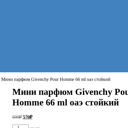
 Мини парфюм Givenchy Pour Homme 66 ml оаэ стойкий
Мини парфюм Givenchy Po
Homme 66 ml оаэ стойкий
Первоначальная
Текущая
600
₽
570
₽
цена
цена:
составляла
Количество
570₽.