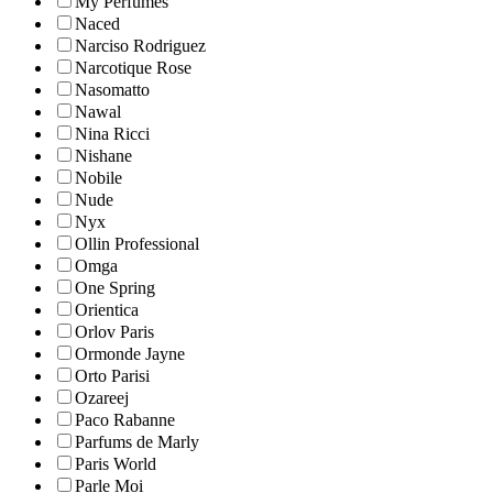
My Perfumes
Naced
Narciso Rodriguez
Narcotique Rose
Nasomatto
Nawal
Nina Ricci
Nishane
Nobile
Nude
Nyx
Ollin Professional
Omga
One Spring
Orientica
Orlov Paris
Ormonde Jayne
Orto Parisi
Ozareej
Paco Rabanne
Parfums de Marly
Paris World
Parle Moi