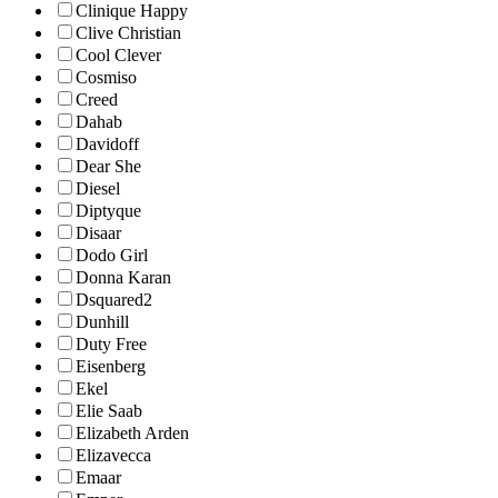
Clinique Happy
Clive Christian
Cool Clever
Cosmiso
Creed
Dahab
Davidoff
Dear She
Diesel
Diptyque
Disaar
Dodo Girl
Donna Karan
Dsquared2
Dunhill
Duty Free
Eisenberg
Ekel
Elie Saab
Elizabeth Arden
Elizavecca
Emaar