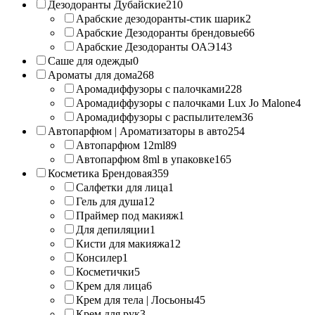
Дезодоранты Дубайские
210
Арабские дезодоранты-стик шарик
2
Арабские Дезодоранты брендовые
66
Арабские Дезодоранты ОАЭ
143
Саше для одежды
0
Ароматы для дома
268
Аромадиффузоры с палочками
228
Аромадиффузоры с палочками Lux Jo Malone
4
Аромадиффузоры с распылителем
36
Автопарфюм | Ароматизаторы в авто
254
Автопарфюм 12ml
89
Автопарфюм 8ml в упаковке
165
Косметика Брендовая
359
Салфетки для лица
1
Гель для душа
12
Праймер под макияж
1
Для депиляции
1
Кисти для макияжа
12
Консилер
1
Косметички
5
Крем для лица
6
Крем для тела | Лосьоны
45
Крем для рук
3