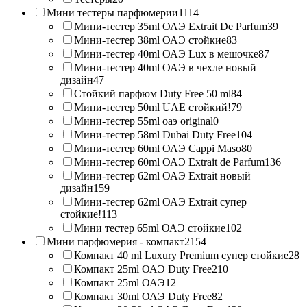
Мини тестеры парфюмерии
1114
Мини-тестер 35ml ОАЭ Extrait De Parfum
39
Мини-тестер 38ml ОАЭ стойкие
83
Мини-тестер 40ml ОАЭ Lux в мешочке
87
Мини-тестер 40ml ОАЭ в чехле новый
дизайн
47
Стойкий парфюм Duty Free 50 ml
84
Мини-тестер 50ml UAE стойкий!
79
Мини-тестер 55ml оаэ original
0
Мини-тестер 58ml Dubai Duty Free
104
Мини-тестер 60ml ОАЭ Cappi Maso
80
Мини-тестер 60ml ОАЭ Extrait de Parfum
136
Мини-тестер 62ml ОАЭ Extrait новый
дизайн
159
Мини-тестер 62ml ОАЭ Extrait супер
стойкие!
113
Мини тестер 65ml ОАЭ стойкие
102
Мини парфюмерия - компакт
2154
Компакт 40 ml Luxury Premium супер стойкие
28
Компакт 25ml ОАЭ Duty Free
210
Компакт 25ml ОАЭ
12
Компакт 30ml ОАЭ Duty Free
82