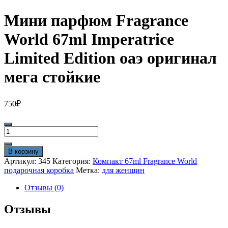
Мини парфюм Fragrance
World 67ml Imperatrice
Limited Edition оаэ оригинал
мега стойкие
750
₽
Количество
товара
Мини
В корзину
парфюм
Артикул:
345
Категория:
Компакт 67ml Fragrance World
Fragrance
подарочная коробка
Метка:
для женщин
World
67ml
Отзывы (0)
Imperatrice
Limited
Отзывы
Edition
оаэ