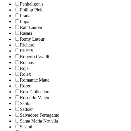
Penhaligon's
Philipp Plein
Prada
Pupa
Ralf Lauren
Rasasi
Remy Latour
Richard
RiiFFS
Roberto Cavalli
Rochas
Roja
Rolex
Romantic Matte
Rorec
Rose Collection
Rosendo Mateu
Sabbi
Sadoer
Salvadore Ferragamo
Santa Maria Novella
Sasimi