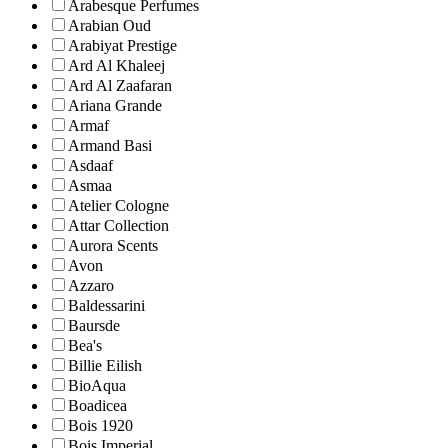
Arabesque Perfumes
Arabian Oud
Arabiyat Prestige
Ard Al Khaleej
Ard Al Zaafaran
Ariana Grande
Armaf
Armand Basi
Asdaaf
Asmaa
Atelier Cologne
Attar Collection
Aurora Scents
Avon
Azzaro
Baldessarini
Baursde
Bea's
Billie Eilish
BioAqua
Boadicea
Bois 1920
Bois Imperial