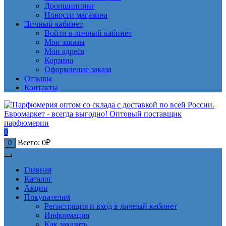
Дропшиппинг
Новости магазина
Личный кабинет
Войти в личный кабинет
Мои заказы
Мои адреса
Корзина
Оформление заказа
Отзывы
Контакты
0
Всего:
0
₽
0
Главная
Каталог
Акции
Покупателям
Регистрация и вход в личный кабинет
Информация
Как заказать