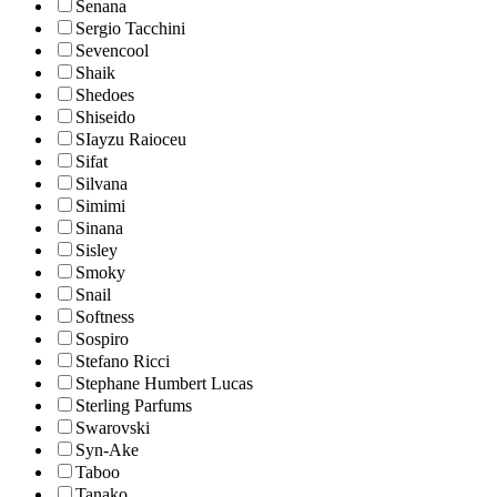
Senana
Sergio Tacchini
Sevencool
Shaik
Shedoes
Shiseido
SIayzu Raioceu
Sifat
Silvana
Simimi
Sinana
Sisley
Smoky
Snail
Softness
Sospiro
Stefano Ricci
Stephane Humbert Lucas
Sterling Parfums
Swarovski
Syn-Ake
Taboo
Tanako