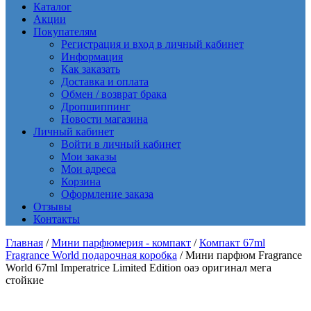
Каталог
Акции
Покупателям
Регистрация и вход в личный кабинет
Информация
Как заказать
Доставка и оплата
Обмен / возврат брака
Дропшиппинг
Новости магазина
Личный кабинет
Войти в личный кабинет
Мои заказы
Мои адреса
Корзина
Оформление заказа
Отзывы
Контакты
Главная
/
Мини парфюмерия - компакт
/
Компакт 67ml
Fragrance World подарочная коробка
/ Мини парфюм Fragrance
World 67ml Imperatrice Limited Edition оаэ оригинал мега
стойкие