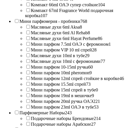
Компакт 66ml ОАЭ супер стойкие
104
Компакт 67ml Fragrance World подарочная
коробка
107
Мини парфюмерия - пробники
768
Масляные духи 6ml Aksa
8
Масляные духи 6ml Al Rehab
8
Масляные духи 6ml Hayat Perfume
86
Мини парфюм 7.5ml ОАЭ с феромоном
1
Мини парфюм VIP 10 ml спрей
28
Масляные духи 10ml в тубе
29
Масляные духи 10ml с феромонами
77
Мини парфюм 10-15ml ручка
60
Мини парфюм 10ml pheromon
9
Мини парфюм 12ml спрей стойкие в коробке
46
Мини парфюм 15.5ml спрей
73
Мини парфюм 15ml спрей в тубе
0
Мини парфюм 19ml в мешочке
9
Мини парфюм 20ml ручка ОАЭ
221
Мини парфюм 23ml ОАЭ в тубе
53
Парфюмерные Наборы
243
Подарочные наборы Брендовые
214
Подарочные наборы Арабские
27