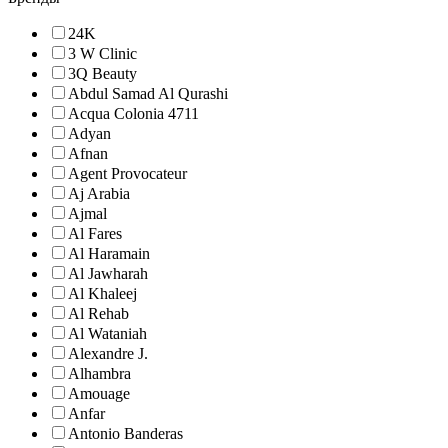
24K
3 W Clinic
3Q Beauty
Abdul Samad Al Qurashi
Acqua Colonia 4711
Adyan
Afnan
Agent Provocateur
Aj Arabia
Ajmal
Al Fares
Al Haramain
Al Jawharah
Al Khaleej
Al Rehab
Al Wataniah
Alexandre J.
Alhambra
Amouage
Anfar
Antonio Banderas