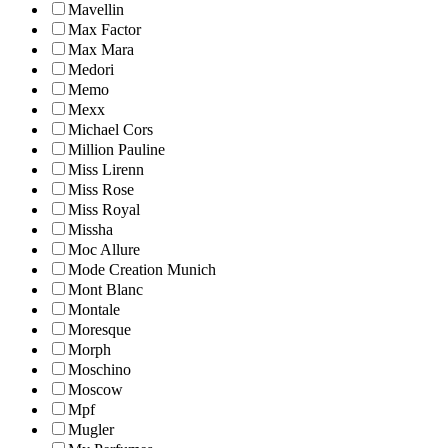
Mavellin
Max Factor
Max Mara
Medori
Memo
Mexx
Michael Cors
Million Pauline
Miss Lirenn
Miss Rose
Miss Royal
Missha
Moc Allure
Mode Creation Munich
Mont Blanc
Montale
Moresque
Morph
Moschino
Moscow
Mpf
Mugler