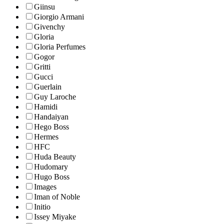
Giinsu
Giorgio Armani
Givenchy
Gloria
Gloria Perfumes
Gogor
Gritti
Gucci
Guerlain
Guy Laroche
Hamidi
Handaiyan
Hego Boss
Hermes
HFC
Huda Beauty
Hudomary
Hugo Boss
Images
Iman of Noble
Initio
Issey Miyake