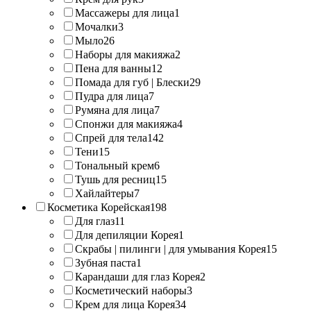
Массажеры для лица
1
Мочалки
3
Мыло
26
Наборы для макияжа
2
Пена для ванны
12
Помада для губ | Блески
29
Пудра для лица
7
Румяна для лица
7
Спонжи для макияжа
4
Спрей для тела
142
Тени
15
Тональный крем
6
Тушь для ресниц
15
Хайлайтеры
7
Косметика Корейская
198
Для глаз
11
Для депиляции Корея
1
Скрабы | пилинги | для умывания Корея
15
Зубная паста
1
Карандаши для глаз Корея
2
Косметический наборы
3
Крем для лица Корея
34