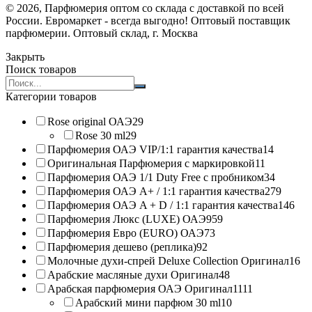
© 2026, Парфюмерия оптом со склада с доставкой по всей
России. Евромаркет - всегда выгодно! Оптовый поставщик
парфюмерии. Оптовый склад, г. Москва
Закрыть
Поиск товаров
Search
products:
Категории товаров
Rose original ОАЭ
29
Rose 30 ml
29
Парфюмерия ОАЭ VIP/1:1 гарантия качества
14
Оригинальная Парфюмерия с маркировкой
11
Парфюмерия ОАЭ 1/1 Duty Free с пробником
34
Парфюмерия ОАЭ A+ / 1:1 гарантия качества
279
Парфюмерия ОАЭ A + D / 1:1 гарантия качества
146
Парфюмерия Люкс (LUXE) ОАЭ
959
Парфюмерия Евро (EURO) ОАЭ
73
Парфюмерия дешево (реплика)
92
Молочные духи-спрей Deluxe Collection Оригинал
16
Арабские масляные духи Оригинал
48
Арабская парфюмерия ОАЭ Оригинал
1111
Арабский мини парфюм 30 ml
10