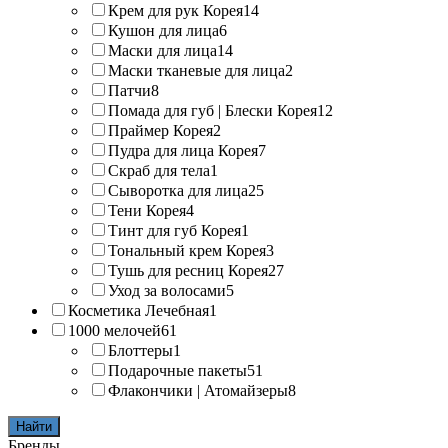
Крем для рук Корея
14
Кушон для лица
6
Маски для лица
14
Маски тканевые для лица
2
Патчи
8
Помада для губ | Блески Корея
12
Праймер Корея
2
Пудра для лица Корея
7
Скраб для тела
1
Сыворотка для лица
25
Тени Корея
4
Тинт для губ Корея
1
Тональный крем Корея
3
Тушь для ресниц Корея
27
Уход за волосами
5
Косметика Лечебная
1
1000 мелочей
61
Блоттеры
1
Подарочные пакеты
51
Флакончики | Атомайзеры
8
Найти
Бренды