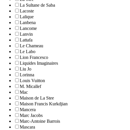
La Sultane de Saba
Lacoste
Lalique
Lanbena
Lancome
Lanvin
Lattafa
Le Chameau
Le Labo
Lion Francesco
Liquides Imaginaires
Liu Jo
Lorinna
Louis Vuitton
M. Micallef
Mac
Maison de La Stee
Maison Francis Kurkdjian
Mancera
Marc Jacobs
Marc-Antoine Barrois
Mascara