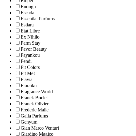
Emper
Enough
Escada
Essential Parfums
Estiara
Etat Libre
Ex Nihilo
Farm Stay
Favor Beauty
Fayankou
Fendi
Fit Colors
Fit Me!
Flavia
Floraïku
Fragrance World
Franck Boclet
Franck Olivier
Frederic Malle
Galla Parfums
Genyum
Gian Marco Venturi
Giardino Magico