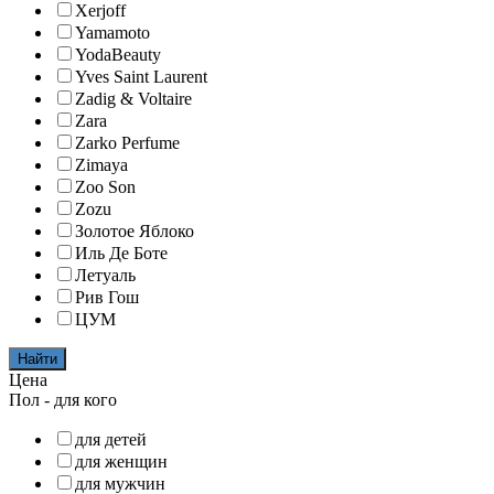
Xerjoff
Yamamoto
YodaBeauty
Yves Saint Laurent
Zadig & Voltaire
Zara
Zarko Perfume
Zimaya
Zoo Son
Zozu
Золотое Яблоко
Иль Де Боте
Летуаль
Рив Гош
ЦУМ
Найти
Цена
Пол - для кого
для детей
для женщин
для мужчин