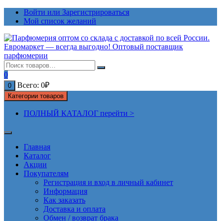
Перейти
Войти или Зарегистрироваться
к
Мой список желаний
содержимому
0
Всего:
0
₽
0
Категории товаров
ПОЛНЫЙ КАТАЛОГ перейти >
Главная
Каталог
Акции
Покупателям
Регистрация и вход в личный кабинет
Информация
Как заказать
Доставка и оплата
Обмен / возврат брака