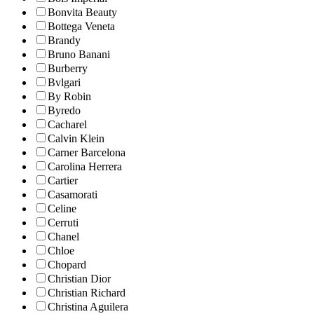
Bonvita Beauty
Bottega Veneta
Brandy
Bruno Banani
Burberry
Bvlgari
By Robin
Byredo
Cacharel
Calvin Klein
Carner Barcelona
Carolina Herrera
Cartier
Casamorati
Celine
Cerruti
Chanel
Chloe
Chopard
Christian Dior
Christian Richard
Christina Aguilera