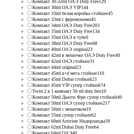
Компакт 30-32ml ОАЭ Duty Free
129
Компакт 30ml ОАЭ VIP
144
Компакт 33ml белая коробка стойкие
45
Компакт 33ml с феромонами
45
Компакт 34ml ОАЭ Duty Free
203
Компакт 35ml ОАЭ Duty Free
134
Компакт 35ml ОАЭ в тубе
0
Компакт 38ml ОАЭ Duty Free
68
Компакт 40ml ОАЭ original
23
Компакт 42ml в мешочке ОАЭ Duty Free
40
Компакт 42ml ОАЭ стойкие
31
Компакт 44ml original
23
Компакт 45ml a+d мега стойкие
110
Компакт 45ml Dubai стойкий
23
Компакт 45ml VIP супер стойкий
74
Twist 2 в 1 компакт 50 ml duty free
10
Компакт 50ml Дьюти Фри супер стойкий
49
Компакт 50ml ОАЭ супер стойкие
217
Компакт 50ml с мешочком
19
Компакт 55ml супер стойкие
62
Компакт 60ml Arriviste Нидерланды
59
Компакт 62ml Dubai Duty Free
64
Компакт 64ml ОАЭ
40