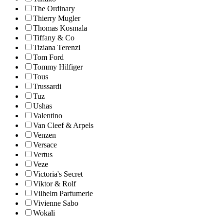
The Ordinary
Thierry Mugler
Thomas Kosmala
Tiffany & Co
Tiziana Terenzi
Tom Ford
Tommy Hilfiger
Tous
Trussardi
Tuz
Ushas
Valentino
Van Cleef & Arpels
Venzen
Versace
Vertus
Veze
Victoria's Secret
Viktor & Rolf
Vilhelm Parfumerie
Vivienne Sabo
Wokali