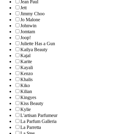
Jean Paul
Jett
Jimmy Choo
Jo Malone
Johnwin
Jomtam
Joop!
Juliette Has a Gun
Kailya Beauty
Kajal
Karite
Kayali
Kenzo
Khalis
Kiko
Kilian
Kingyes
Kiss Beauty
Kylie
L'artisan Parfumeur
La Parfum Galleria
La Parretta
La Stee