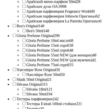
Арабский мини-парфюм 50ml
28
Арабские духи ОАЭ
998
Арабская парфюмерия Fragrance World
49
Арабская парфюмерия Johnwin Оригинал
62
Арабская парфюмерия La Parretta Оригинал
0
Bea's Original
148
Bea's 50ml
148
Gloria Perfume Original
299
Gloria Perfume 10ml масло
68
Gloria Perfume 15ml спрей
38
Gloria Perfume 55ml спрей
48
Gloria Perfume 55ml NEW (для женщин)
48
Gloria Perfume 55ml NEW (для мужчин)
42
Gloria Perfume 75ml спрей
55
Narcotique Rose Original
50
Narcotique Rose 50ml
50
Shaik 50ml Original
21
Silvana Original
315
Silvana 18ml
121
Silvana 50ml
194
Тестеры парфюмерии
242
Тестеры Extrait 100ml стойкие
221
Тестеры
20