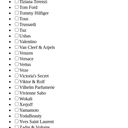
Tiziana Terenzi
Tom Ford
Tommy Hilfiger
Tous
Trussardi
Tuz
Ushas
Valentino
Van Cleef & Arpels
Venzen
Versace
Vertus
Veze
Victoria's Secret
Viktor & Rolf
Vilhelm Parfumerie
Vivienne Sabo
Wokali
Xerjoff
Yamamoto
YodaBeauty
Yves Saint Laurent
Zadig & Voltaire