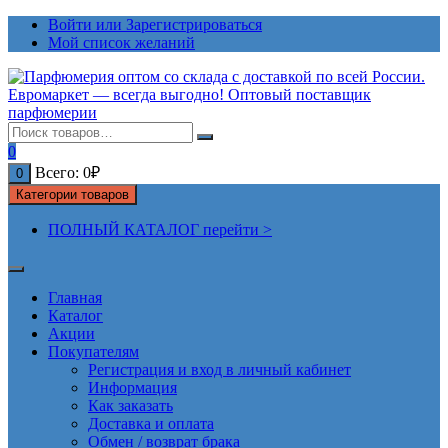
Перейти
Войти или Зарегистрироваться
к
Мой список желаний
содержимому
0
Всего:
0
₽
0
Категории товаров
ПОЛНЫЙ КАТАЛОГ перейти >
Главная
Каталог
Акции
Покупателям
Регистрация и вход в личный кабинет
Информация
Как заказать
Доставка и оплата
Обмен / возврат брака