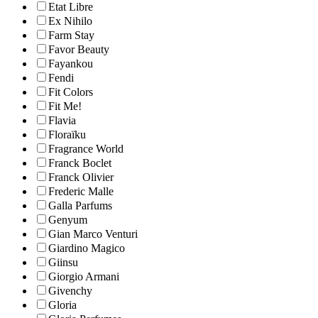
Etat Libre
Ex Nihilo
Farm Stay
Favor Beauty
Fayankou
Fendi
Fit Colors
Fit Me!
Flavia
Floraïku
Fragrance World
Franck Boclet
Franck Olivier
Frederic Malle
Galla Parfums
Genyum
Gian Marco Venturi
Giardino Magico
Giinsu
Giorgio Armani
Givenchy
Gloria