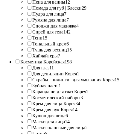
Пена для ванны
12
Помада для губ | Блески
29
Пудра для лица
7
Румяна для лица
7
Спонжи для макияжа
4
Спрей для тела
142
Тени
15
Тональный крем
6
Тушь для ресниц
15
Хайлайтеры
7
Косметика Корейская
198
Для глаз
11
Для депиляции Корея
1
Скрабы | пилинги | для умывания Корея
15
Зубная паста
1
Карандаши для глаз Корея
2
Косметический наборы
3
Крем для лица Корея
34
Крем для рук Корея
14
Кушон для лица
6
Маски для лица
14
Маски тканевые для лица
2
Патчи
8