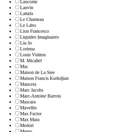
Lancome
Lanvin
Lattafa
Le Chameau
Le Labo
Lion Francesco
Liquides Imaginaires
Liu Jo
Lorinna
Louis Vuitton
M. Micallef
Mac
Maison de La Stee
Maison Francis Kurkdjian
Mancera
Marc Jacobs
Marc-Antoine Barrois
Mascara
Mavellin
Max Factor
Max Mara
Medori
Memo