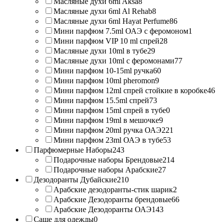
Масляные духи 6ml Aksa
8
Масляные духи 6ml Al Rehab
8
Масляные духи 6ml Hayat Perfume
86
Мини парфюм 7.5ml ОАЭ с феромоном
1
Мини парфюм VIP 10 ml спрей
28
Масляные духи 10ml в тубе
29
Масляные духи 10ml с феромонами
77
Мини парфюм 10-15ml ручка
60
Мини парфюм 10ml pheromon
9
Мини парфюм 12ml спрей стойкие в коробке
46
Мини парфюм 15.5ml спрей
73
Мини парфюм 15ml спрей в тубе
0
Мини парфюм 19ml в мешочке
9
Мини парфюм 20ml ручка ОАЭ
221
Мини парфюм 23ml ОАЭ в тубе
53
Парфюмерные Наборы
243
Подарочные наборы Брендовые
214
Подарочные наборы Арабские
27
Дезодоранты Дубайские
210
Арабские дезодоранты-стик шарик
2
Арабские Дезодоранты брендовые
66
Арабские Дезодоранты ОАЭ
143
Саше для одежды
0