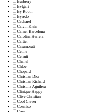
Burberry
Bvlgari
By Robin
Byredo
Cacharel
Calvin Klein
Carner Barcelona
Carolina Herrera
Cartier
Casamorati
Celine
Cerruti
Chanel
Chloe
Chopard
Christian Dior
Christian Richard
Christina Aguilera
Clinique Happy
Clive Christian
Cool Clever
Cosmiso
Creed