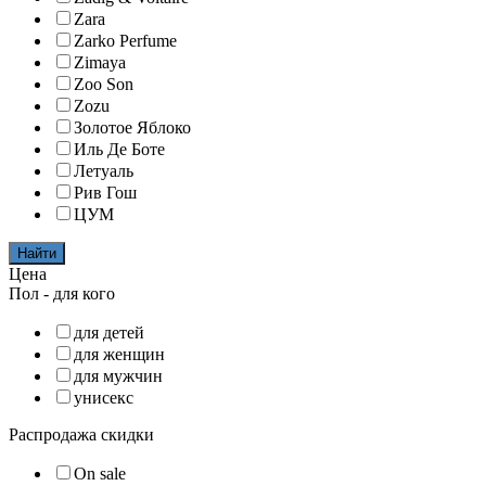
Zara
Zarko Perfume
Zimaya
Zoo Son
Zozu
Золотое Яблоко
Иль Де Боте
Летуаль
Рив Гош
ЦУМ
Найти
Цена
Пол - для кого
для детей
для женщин
для мужчин
унисекс
Распродажа скидки
On sale