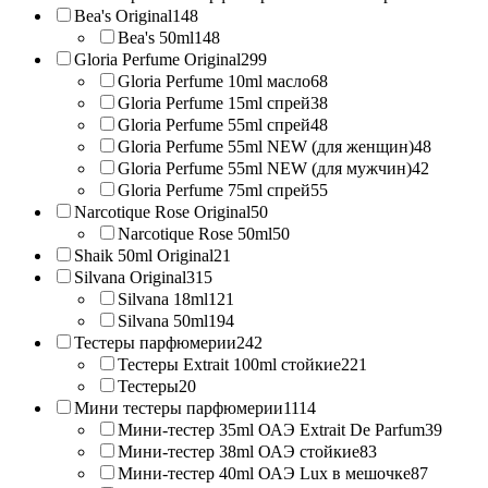
Bea's Original
148
Bea's 50ml
148
Gloria Perfume Original
299
Gloria Perfume 10ml масло
68
Gloria Perfume 15ml спрей
38
Gloria Perfume 55ml спрей
48
Gloria Perfume 55ml NEW (для женщин)
48
Gloria Perfume 55ml NEW (для мужчин)
42
Gloria Perfume 75ml спрей
55
Narcotique Rose Original
50
Narcotique Rose 50ml
50
Shaik 50ml Original
21
Silvana Original
315
Silvana 18ml
121
Silvana 50ml
194
Тестеры парфюмерии
242
Тестеры Extrait 100ml стойкие
221
Тестеры
20
Мини тестеры парфюмерии
1114
Мини-тестер 35ml ОАЭ Extrait De Parfum
39
Мини-тестер 38ml ОАЭ стойкие
83
Мини-тестер 40ml ОАЭ Lux в мешочке
87