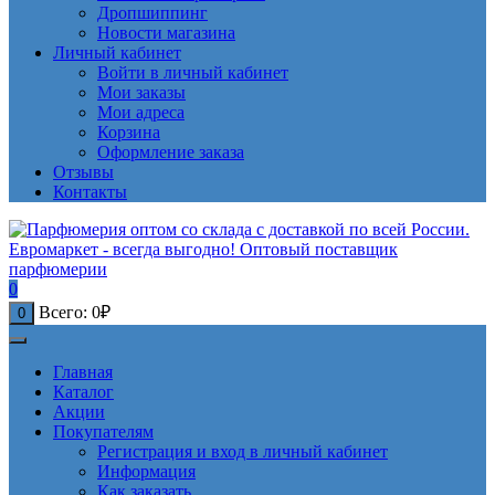
Дропшиппинг
Новости магазина
Личный кабинет
Войти в личный кабинет
Мои заказы
Мои адреса
Корзина
Оформление заказа
Отзывы
Контакты
0
Всего:
0
₽
0
Главная
Каталог
Акции
Покупателям
Регистрация и вход в личный кабинет
Информация
Как заказать