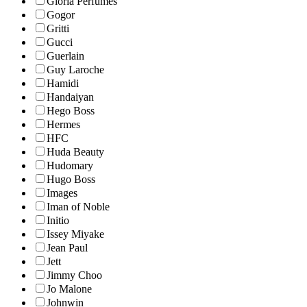
Gloria Perfumes
Gogor
Gritti
Gucci
Guerlain
Guy Laroche
Hamidi
Handaiyan
Hego Boss
Hermes
HFC
Huda Beauty
Hudomary
Hugo Boss
Images
Iman of Noble
Initio
Issey Miyake
Jean Paul
Jett
Jimmy Choo
Jo Malone
Johnwin