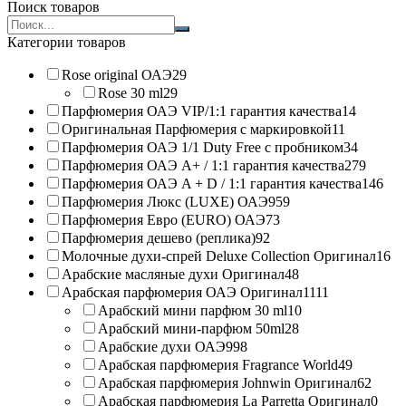
Поиск товаров
Search
products:
Категории товаров
Rose original ОАЭ
29
Rose 30 ml
29
Парфюмерия ОАЭ VIP/1:1 гарантия качества
14
Оригинальная Парфюмерия с маркировкой
11
Парфюмерия ОАЭ 1/1 Duty Free с пробником
34
Парфюмерия ОАЭ A+ / 1:1 гарантия качества
279
Парфюмерия ОАЭ A + D / 1:1 гарантия качества
146
Парфюмерия Люкс (LUXE) ОАЭ
959
Парфюмерия Евро (EURO) ОАЭ
73
Парфюмерия дешево (реплика)
92
Молочные духи-спрей Deluxe Collection Оригинал
16
Арабские масляные духи Оригинал
48
Арабская парфюмерия ОАЭ Оригинал
1111
Арабский мини парфюм 30 ml
10
Арабский мини-парфюм 50ml
28
Арабские духи ОАЭ
998
Арабская парфюмерия Fragrance World
49
Арабская парфюмерия Johnwin Оригинал
62
Арабская парфюмерия La Parretta Оригинал
0