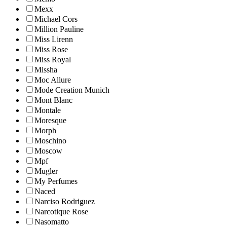
Mexx
Michael Cors
Million Pauline
Miss Lirenn
Miss Rose
Miss Royal
Missha
Moc Allure
Mode Creation Munich
Mont Blanc
Montale
Moresque
Morph
Moschino
Moscow
Mpf
Mugler
My Perfumes
Naced
Narciso Rodriguez
Narcotique Rose
Nasomatto