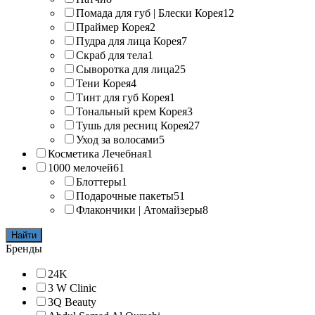
Помада для губ | Блески Корея
12
Праймер Корея
2
Пудра для лица Корея
7
Скраб для тела
1
Сыворотка для лица
25
Тени Корея
4
Тинт для губ Корея
1
Тональный крем Корея
3
Тушь для ресниц Корея
27
Уход за волосами
5
Косметика Лечебная
1
1000 мелочей
61
Блоттеры
1
Подарочные пакеты
51
Флакончики | Атомайзеры
8
Найти
Бренды
24K
3 W Clinic
3Q Beauty