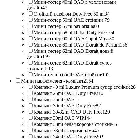
Мини-тестер 40ml ОАЭ в чехле новый
дизайн
47
Стойкий парфюм Duty Free 50 ml
84
Мини-тестер 50ml UAE стойкий!
79
Мини-тестер 55ml оаэ original
0
Мини-тестер 58ml Dubai Duty Free
104
Мини-тестер 60ml ОАЭ Cappi Maso
80
Мини-тестер 60ml ОАЭ Extrait de Parfum
136
Мини-тестер 62ml ОАЭ Extrait новый
дизайн
159
Мини-тестер 62ml ОАЭ Extrait супер
стойкие!
113
Мини тестер 65ml ОАЭ стойкие
102
Мини парфюмерия - компакт
2154
Компакт 40 ml Luxury Premium супер стойкие
28
Компакт 25ml ОАЭ Duty Free
210
Компакт 25ml ОАЭ
12
Компакт 30ml ОАЭ Duty Free
82
Компакт 30-32ml ОАЭ Duty Free
129
Компакт 30ml ОАЭ VIP
144
Компакт 33ml белая коробка стойкие
45
Компакт 33ml с феромонами
45
Компакт 34ml ОАЭ Duty Free
203