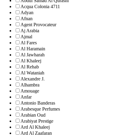
Abdul Samad Al Qurashi
Acqua Colonia 4711
Adyan
Afnan
Agent Provocateur
Aj Arabia
Ajmal
Al Fares
Al Haramain
Al Jawharah
Al Khaleej
Al Rehab
Al Wataniah
Alexandre J.
Alhambra
Amouage
Anfar
Antonio Banderas
Arabesque Perfumes
Arabian Oud
Arabiyat Prestige
Ard Al Khaleej
Ard Al Zaafaran