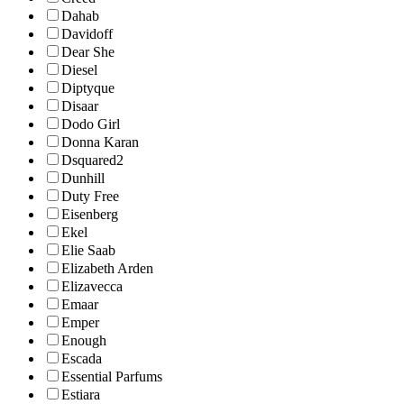
Dahab
Davidoff
Dear She
Diesel
Diptyque
Disaar
Dodo Girl
Donna Karan
Dsquared2
Dunhill
Duty Free
Eisenberg
Ekel
Elie Saab
Elizabeth Arden
Elizavecca
Emaar
Emper
Enough
Escada
Essential Parfums
Estiara