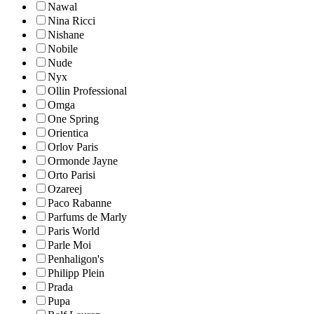
Nawal
Nina Ricci
Nishane
Nobile
Nude
Nyx
Ollin Professional
Omga
One Spring
Orientica
Orlov Paris
Ormonde Jayne
Orto Parisi
Ozareej
Paco Rabanne
Parfums de Marly
Paris World
Parle Moi
Penhaligon's
Philipp Plein
Prada
Pupa