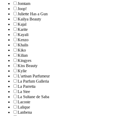
Jomtam
Joop!
Juliette Has a Gun
Kailya Beauty
Kajal
Karite
Kayali
Kenzo
Khalis
Kiko
Kilian
Kingyes
Kiss Beauty
Kylie
L'artisan Parfumeur
La Parfum Galleria
La Parretta
La Stee
La Sultane de Saba
Lacoste
Lalique
Lanbena