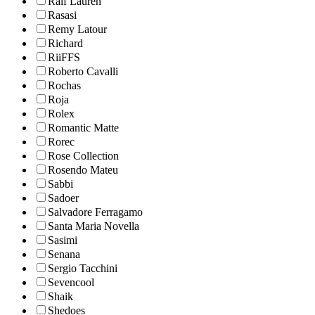
Ralf Lauren
Rasasi
Remy Latour
Richard
RiiFFS
Roberto Cavalli
Rochas
Roja
Rolex
Romantic Matte
Rorec
Rose Collection
Rosendo Mateu
Sabbi
Sadoer
Salvadore Ferragamo
Santa Maria Novella
Sasimi
Senana
Sergio Tacchini
Sevencool
Shaik
Shedoes