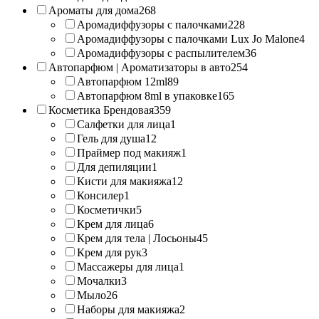
Ароматы для дома
268
Аромадиффузоры с палочками
228
Аромадиффузоры с палочками Lux Jo Malone
4
Аромадиффузоры с распылителем
36
Автопарфюм | Ароматизаторы в авто
254
Автопарфюм 12ml
89
Автопарфюм 8ml в упаковке
165
Косметика Брендовая
359
Салфетки для лица
1
Гель для душа
12
Праймер под макияж
1
Для депиляции
1
Кисти для макияжа
12
Консилер
1
Косметички
5
Крем для лица
6
Крем для тела | Лосьоны
45
Крем для рук
3
Массажеры для лица
1
Мочалки
3
Мыло
26
Наборы для макияжа
2