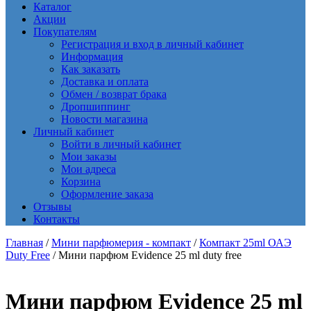
Каталог
Акции
Покупателям
Регистрация и вход в личный кабинет
Информация
Как заказать
Доставка и оплата
Обмен / возврат брака
Дропшиппинг
Новости магазина
Личный кабинет
Войти в личный кабинет
Мои заказы
Мои адреса
Корзина
Оформление заказа
Отзывы
Контакты
Главная
/
Мини парфюмерия - компакт
/
Компакт 25ml ОАЭ
Duty Free
/ Мини парфюм Evidence 25 ml duty free
Мини парфюм Evidence 25 ml