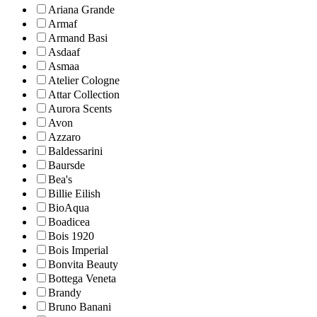
Ariana Grande
Armaf
Armand Basi
Asdaaf
Asmaa
Atelier Cologne
Attar Collection
Aurora Scents
Avon
Azzaro
Baldessarini
Baursde
Bea's
Billie Eilish
BioAqua
Boadicea
Bois 1920
Bois Imperial
Bonvita Beauty
Bottega Veneta
Brandy
Bruno Banani