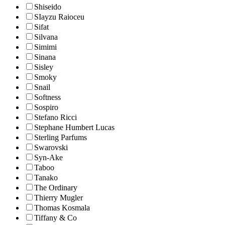
Shiseido
SIayzu Raioceu
Sifat
Silvana
Simimi
Sinana
Sisley
Smoky
Snail
Softness
Sospiro
Stefano Ricci
Stephane Humbert Lucas
Sterling Parfums
Swarovski
Syn-Ake
Taboo
Tanako
The Ordinary
Thierry Mugler
Thomas Kosmala
Tiffany & Co