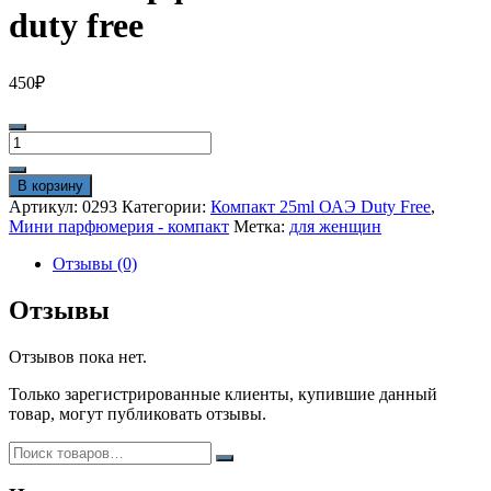
duty free
450
₽
Количество
товара
Мини
В корзину
парфюм
Артикул:
0293
Категории:
Компакт 25ml ОАЭ Duty Free
,
Evidence
Мини парфюмерия - компакт
Метка:
для женщин
25
ml
Отзывы (0)
duty
free
Отзывы
Отзывов пока нет.
Только зарегистрированные клиенты, купившие данный
товар, могут публиковать отзывы.