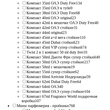
Компакт 35ml ОАЭ Duty Free
134
Компакт 35ml ОАЭ в тубе
0
Компакт 38ml ОАЭ Duty Free
68
Компакт 40ml ОАЭ original
23
Компакт 42ml в мешочке ОАЭ Duty Free
40
Компакт 42ml ОАЭ стойкие
31
Компакт 44ml original
23
Компакт 45ml a+d мега стойкие
110
Компакт 45ml Dubai стойкий
23
Компакт 45ml VIP супер стойкий
74
Twist 2 в 1 компакт 50 ml duty free
10
Компакт 50ml Дьюти Фри супер стойкий
49
Компакт 50ml ОАЭ супер стойкие
217
Компакт 50ml с мешочком
19
Компакт 55ml супер стойкие
62
Компакт 60ml Arriviste Нидерланды
59
Компакт 62ml Dubai Duty Free
64
Компакт 64ml ОАЭ
40
Компакт 66ml ОАЭ супер стойкие
104
Компакт 67ml Fragrance World подарочная
коробка
107
Мини парфюмерия - пробники
768