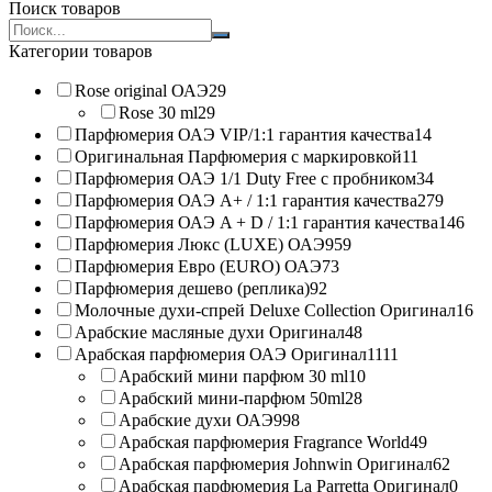
Поиск товаров
Search
products:
Категории товаров
Rose original ОАЭ
29
Rose 30 ml
29
Парфюмерия ОАЭ VIP/1:1 гарантия качества
14
Оригинальная Парфюмерия с маркировкой
11
Парфюмерия ОАЭ 1/1 Duty Free с пробником
34
Парфюмерия ОАЭ A+ / 1:1 гарантия качества
279
Парфюмерия ОАЭ A + D / 1:1 гарантия качества
146
Парфюмерия Люкс (LUXE) ОАЭ
959
Парфюмерия Евро (EURO) ОАЭ
73
Парфюмерия дешево (реплика)
92
Молочные духи-спрей Deluxe Collection Оригинал
16
Арабские масляные духи Оригинал
48
Арабская парфюмерия ОАЭ Оригинал
1111
Арабский мини парфюм 30 ml
10
Арабский мини-парфюм 50ml
28
Арабские духи ОАЭ
998
Арабская парфюмерия Fragrance World
49
Арабская парфюмерия Johnwin Оригинал
62
Арабская парфюмерия La Parretta Оригинал
0