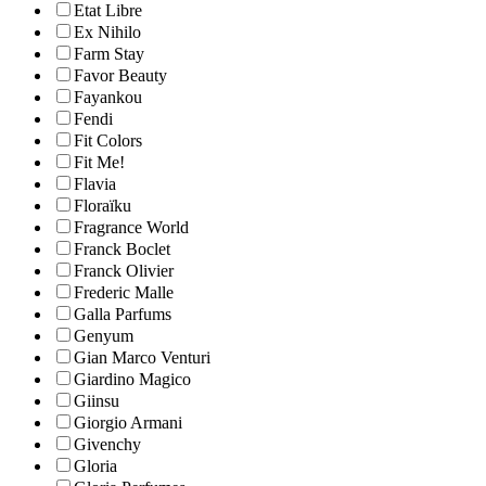
Etat Libre
Ex Nihilo
Farm Stay
Favor Beauty
Fayankou
Fendi
Fit Colors
Fit Me!
Flavia
Floraïku
Fragrance World
Franck Boclet
Franck Olivier
Frederic Malle
Galla Parfums
Genyum
Gian Marco Venturi
Giardino Magico
Giinsu
Giorgio Armani
Givenchy
Gloria