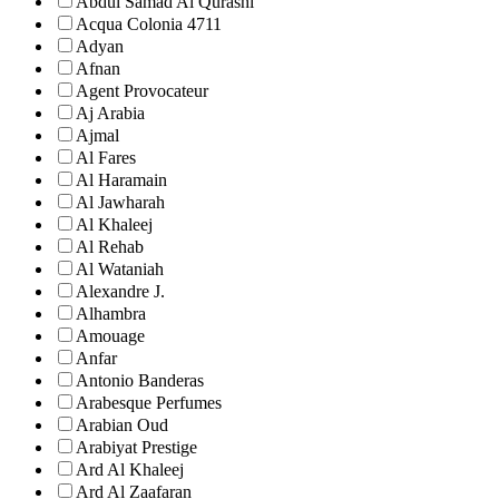
Abdul Samad Al Qurashi
Acqua Colonia 4711
Adyan
Afnan
Agent Provocateur
Aj Arabia
Ajmal
Al Fares
Al Haramain
Al Jawharah
Al Khaleej
Al Rehab
Al Wataniah
Alexandre J.
Alhambra
Amouage
Anfar
Antonio Banderas
Arabesque Perfumes
Arabian Oud
Arabiyat Prestige
Ard Al Khaleej
Ard Al Zaafaran