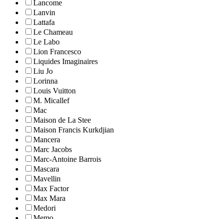
Lancome
Lanvin
Lattafa
Le Chameau
Le Labo
Lion Francesco
Liquides Imaginaires
Liu Jo
Lorinna
Louis Vuitton
M. Micallef
Mac
Maison de La Stee
Maison Francis Kurkdjian
Mancera
Marc Jacobs
Marc-Antoine Barrois
Mascara
Mavellin
Max Factor
Max Mara
Medori
Memo