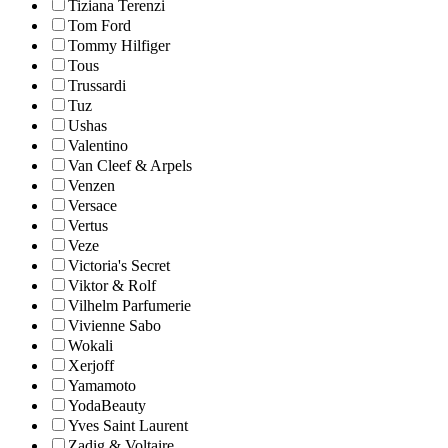
Tiziana Terenzi
Tom Ford
Tommy Hilfiger
Tous
Trussardi
Tuz
Ushas
Valentino
Van Cleef & Arpels
Venzen
Versace
Vertus
Veze
Victoria's Secret
Viktor & Rolf
Vilhelm Parfumerie
Vivienne Sabo
Wokali
Xerjoff
Yamamoto
YodaBeauty
Yves Saint Laurent
Zadig & Voltaire