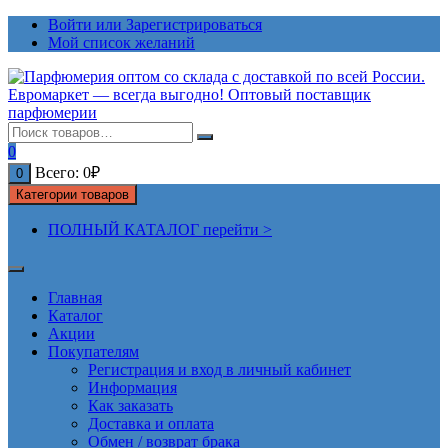
Перейти
Войти или Зарегистрироваться
к
Мой список желаний
содержимому
0
Всего:
0
₽
0
Категории товаров
ПОЛНЫЙ КАТАЛОГ перейти >
Главная
Каталог
Акции
Покупателям
Регистрация и вход в личный кабинет
Информация
Как заказать
Доставка и оплата
Обмен / возврат брака