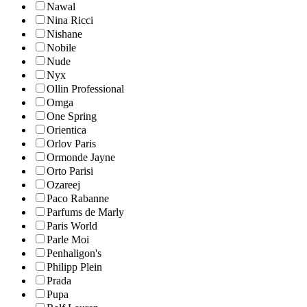
Nawal
Nina Ricci
Nishane
Nobile
Nude
Nyx
Ollin Professional
Omga
One Spring
Orientica
Orlov Paris
Ormonde Jayne
Orto Parisi
Ozareej
Paco Rabanne
Parfums de Marly
Paris World
Parle Moi
Penhaligon's
Philipp Plein
Prada
Pupa