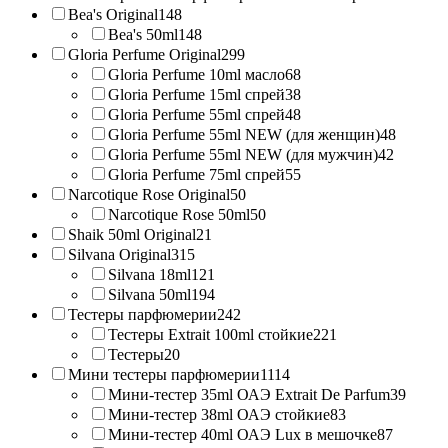
Bea's Original
148
Bea's 50ml
148
Gloria Perfume Original
299
Gloria Perfume 10ml масло
68
Gloria Perfume 15ml спрей
38
Gloria Perfume 55ml спрей
48
Gloria Perfume 55ml NEW (для женщин)
48
Gloria Perfume 55ml NEW (для мужчин)
42
Gloria Perfume 75ml спрей
55
Narcotique Rose Original
50
Narcotique Rose 50ml
50
Shaik 50ml Original
21
Silvana Original
315
Silvana 18ml
121
Silvana 50ml
194
Тестеры парфюмерии
242
Тестеры Extrait 100ml стойкие
221
Тестеры
20
Мини тестеры парфюмерии
1114
Мини-тестер 35ml ОАЭ Extrait De Parfum
39
Мини-тестер 38ml ОАЭ стойкие
83
Мини-тестер 40ml ОАЭ Lux в мешочке
87