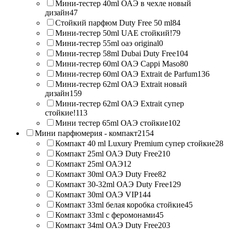
Мини-тестер 40ml ОАЭ в чехле новый
дизайн
47
Стойкий парфюм Duty Free 50 ml
84
Мини-тестер 50ml UAE стойкий!
79
Мини-тестер 55ml оаэ original
0
Мини-тестер 58ml Dubai Duty Free
104
Мини-тестер 60ml ОАЭ Cappi Maso
80
Мини-тестер 60ml ОАЭ Extrait de Parfum
136
Мини-тестер 62ml ОАЭ Extrait новый
дизайн
159
Мини-тестер 62ml ОАЭ Extrait супер
стойкие!
113
Мини тестер 65ml ОАЭ стойкие
102
Мини парфюмерия - компакт
2154
Компакт 40 ml Luxury Premium супер стойкие
28
Компакт 25ml ОАЭ Duty Free
210
Компакт 25ml ОАЭ
12
Компакт 30ml ОАЭ Duty Free
82
Компакт 30-32ml ОАЭ Duty Free
129
Компакт 30ml ОАЭ VIP
144
Компакт 33ml белая коробка стойкие
45
Компакт 33ml с феромонами
45
Компакт 34ml ОАЭ Duty Free
203