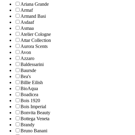
Ariana Grande
Armaf
Armand Basi
Asdaaf
Asmaa
Atelier Cologne
Attar Collection
Aurora Scents
Avon
Azzaro
Baldessarini
Baursde
Bea's
Billie Eilish
BioAqua
Boadicea
Bois 1920
Bois Imperial
Bonvita Beauty
Bottega Veneta
Brandy
Bruno Banani