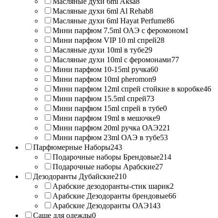
Масляные духи 6ml Aksa
8
Масляные духи 6ml Al Rehab
8
Масляные духи 6ml Hayat Perfume
86
Мини парфюм 7.5ml ОАЭ с феромоном
1
Мини парфюм VIP 10 ml спрей
28
Масляные духи 10ml в тубе
29
Масляные духи 10ml с феромонами
77
Мини парфюм 10-15ml ручка
60
Мини парфюм 10ml pheromon
9
Мини парфюм 12ml спрей стойкие в коробке
46
Мини парфюм 15.5ml спрей
73
Мини парфюм 15ml спрей в тубе
0
Мини парфюм 19ml в мешочке
9
Мини парфюм 20ml ручка ОАЭ
221
Мини парфюм 23ml ОАЭ в тубе
53
Парфюмерные Наборы
243
Подарочные наборы Брендовые
214
Подарочные наборы Арабские
27
Дезодоранты Дубайские
210
Арабские дезодоранты-стик шарик
2
Арабские Дезодоранты брендовые
66
Арабские Дезодоранты ОАЭ
143
Саше для одежды
0