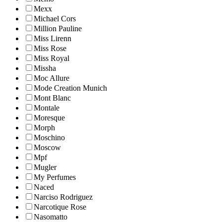
Mexx
Michael Cors
Million Pauline
Miss Lirenn
Miss Rose
Miss Royal
Missha
Moc Allure
Mode Creation Munich
Mont Blanc
Montale
Moresque
Morph
Moschino
Moscow
Mpf
Mugler
My Perfumes
Naced
Narciso Rodriguez
Narcotique Rose
Nasomatto