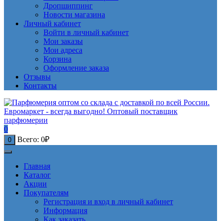
Дропшиппинг
Новости магазина
Личный кабинет
Войти в личный кабинет
Мои заказы
Мои адреса
Корзина
Оформление заказа
Отзывы
Контакты
0
Всего:
0
₽
0
Главная
Каталог
Акции
Покупателям
Регистрация и вход в личный кабинет
Информация
Как заказать