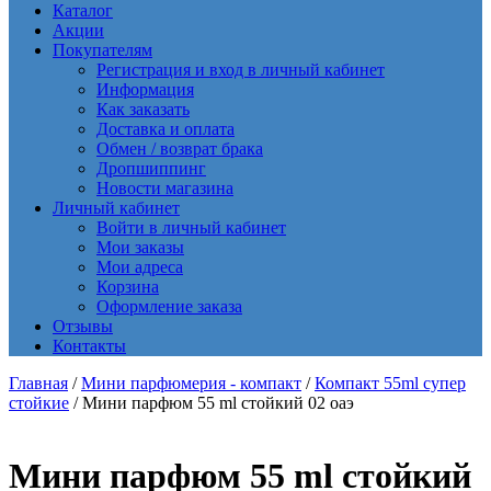
Каталог
Акции
Покупателям
Регистрация и вход в личный кабинет
Информация
Как заказать
Доставка и оплата
Обмен / возврат брака
Дропшиппинг
Новости магазина
Личный кабинет
Войти в личный кабинет
Мои заказы
Мои адреса
Корзина
Оформление заказа
Отзывы
Контакты
Главная
/
Мини парфюмерия - компакт
/
Компакт 55ml супер
стойкие
/ Мини парфюм 55 ml стойкий 02 оаэ
Мини парфюм 55 ml стойкий