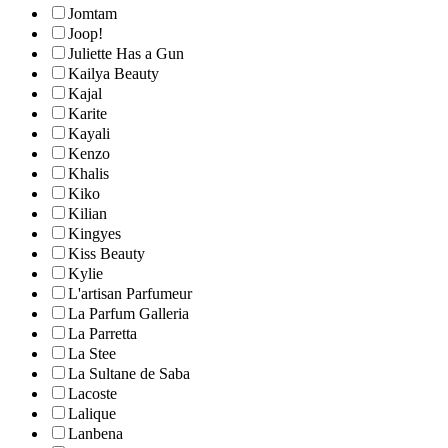
Jomtam
Joop!
Juliette Has a Gun
Kailya Beauty
Kajal
Karite
Kayali
Kenzo
Khalis
Kiko
Kilian
Kingyes
Kiss Beauty
Kylie
L'artisan Parfumeur
La Parfum Galleria
La Parretta
La Stee
La Sultane de Saba
Lacoste
Lalique
Lanbena