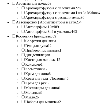
Ароматы для дома
268
Аромадиффузоры с палочками
228
Аромадиффузоры с палочками Lux Jo Malone
4
Аромадиффузоры с распылителем
36
Автопарфюм | Ароматизаторы в авто
254
Автопарфюм 12ml
89
Автопарфюм 8ml в упаковке
165
Косметика Брендовая
359
Салфетки для лица
1
Гель для душа
12
Праймер под макияж
1
Для депиляции
1
Кисти для макияжа
12
Консилер
1
Косметички
5
Крем для лица
6
Крем для тела | Лосьоны
45
Крем для рук
3
Массажеры для лица
1
Мочалки
3
Мыло
26
Наборы для макияжа
2