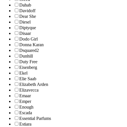
Dahab
Davidoff
Dear She
Diesel
Diptyque
Disaar
Dodo Girl
Donna Karan
Dsquared2
Dunhill
Duty Free
Eisenberg
Ekel
Elie Saab
Elizabeth Arden
Elizavecca
Emaar
Emper
Enough
Escada
Essential Parfums
Estiara