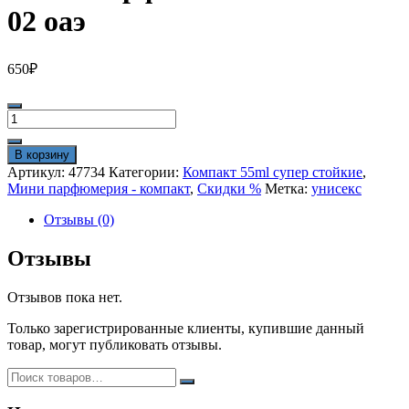
02 оаэ
650
₽
Количество
товара
Мини
В корзину
парфюм
Артикул:
47734
Категории:
Компакт 55ml супер стойкие
,
55
Мини парфюмерия - компакт
,
Скидки %
Метка:
унисекс
ml
стойкий
Отзывы (0)
02
оаэ
Отзывы
Отзывов пока нет.
Только зарегистрированные клиенты, купившие данный
товар, могут публиковать отзывы.