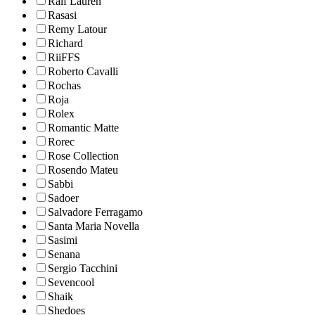
Ralf Lauren
Rasasi
Remy Latour
Richard
RiiFFS
Roberto Cavalli
Rochas
Roja
Rolex
Romantic Matte
Rorec
Rose Collection
Rosendo Mateu
Sabbi
Sadoer
Salvadore Ferragamo
Santa Maria Novella
Sasimi
Senana
Sergio Tacchini
Sevencool
Shaik
Shedoes