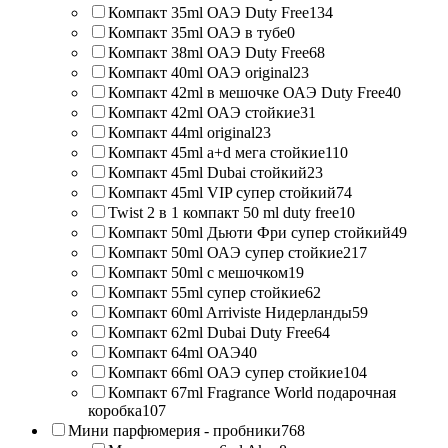
Компакт 35ml ОАЭ Duty Free
134
Компакт 35ml ОАЭ в тубе
0
Компакт 38ml ОАЭ Duty Free
68
Компакт 40ml ОАЭ original
23
Компакт 42ml в мешочке ОАЭ Duty Free
40
Компакт 42ml ОАЭ стойкие
31
Компакт 44ml original
23
Компакт 45ml a+d мега стойкие
110
Компакт 45ml Dubai стойкий
23
Компакт 45ml VIP супер стойкий
74
Twist 2 в 1 компакт 50 ml duty free
10
Компакт 50ml Дьюти Фри супер стойкий
49
Компакт 50ml ОАЭ супер стойкие
217
Компакт 50ml с мешочком
19
Компакт 55ml супер стойкие
62
Компакт 60ml Arriviste Нидерланды
59
Компакт 62ml Dubai Duty Free
64
Компакт 64ml ОАЭ
40
Компакт 66ml ОАЭ супер стойкие
104
Компакт 67ml Fragrance World подарочная
коробка
107
Мини парфюмерия - пробники
768