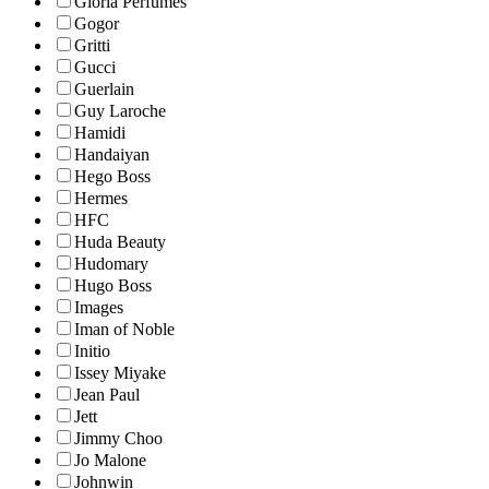
Gloria Perfumes
Gogor
Gritti
Gucci
Guerlain
Guy Laroche
Hamidi
Handaiyan
Hego Boss
Hermes
HFC
Huda Beauty
Hudomary
Hugo Boss
Images
Iman of Noble
Initio
Issey Miyake
Jean Paul
Jett
Jimmy Choo
Jo Malone
Johnwin