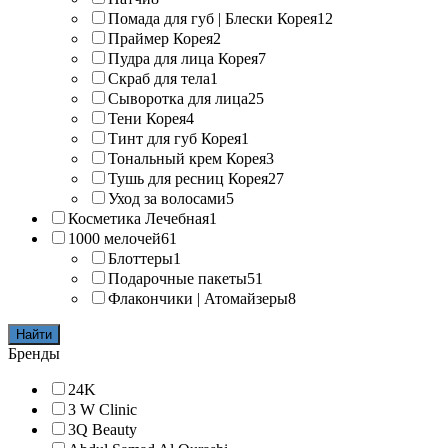
Помада для губ | Блески Корея
12
Праймер Корея
2
Пудра для лица Корея
7
Скраб для тела
1
Сыворотка для лица
25
Тени Корея
4
Тинт для губ Корея
1
Тональный крем Корея
3
Тушь для ресниц Корея
27
Уход за волосами
5
Косметика Лечебная
1
1000 мелочей
61
Блоттеры
1
Подарочные пакеты
51
Флакончики | Атомайзеры
8
Найти
Бренды
24K
3 W Clinic
3Q Beauty