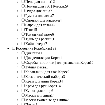
Пена для ванны
12
Помада для губ | Блески
29
Пудра для лица
7
Румяна для лица
7
Спонжи для макияжа
4
Спрей для тела
142
Тени
15
Тональный крем
6
Тушь для ресниц
15
Хайлайтеры
7
Косметика Корейская
198
Для глаз
11
Для депиляции Корея
1
Скрабы | пилинги | для умывания Корея
15
Зубная паста
1
Карандаши для глаз Корея
2
Косметический наборы
3
Крем для лица Корея
34
Крем для рук Корея
14
Кушон для лица
6
Маски для лица
14
Маски тканевые для лица
2
Патчи
8