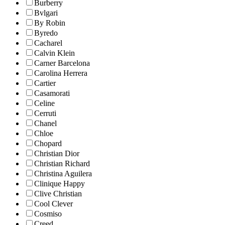
Burberry
Bvlgari
By Robin
Byredo
Cacharel
Calvin Klein
Carner Barcelona
Carolina Herrera
Cartier
Casamorati
Celine
Cerruti
Chanel
Chloe
Chopard
Christian Dior
Christian Richard
Christina Aguilera
Clinique Happy
Clive Christian
Cool Clever
Cosmiso
Creed