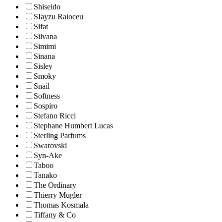
Shiseido
SIayzu Raioceu
Sifat
Silvana
Simimi
Sinana
Sisley
Smoky
Snail
Softness
Sospiro
Stefano Ricci
Stephane Humbert Lucas
Sterling Parfums
Swarovski
Syn-Ake
Taboo
Tanako
The Ordinary
Thierry Mugler
Thomas Kosmala
Tiffany & Co