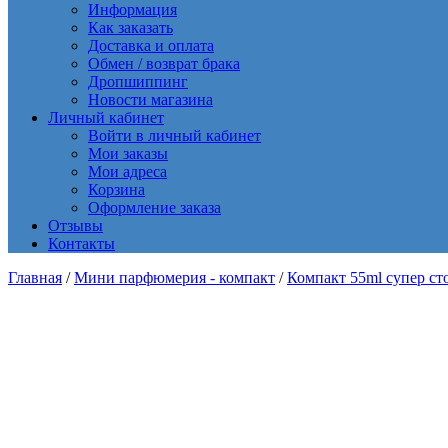
Информация
Как заказать
Доставка и оплата
Обмен / возврат брака
Дропшиппинг
Новости магазина
Личный кабинет
Войти в личный кабинет
Мои заказы
Мои адреса
Корзина
Оформление заказа
Отзывы
Контакты
Главная
/
Мини парфюмерия - компакт
/
Компакт 55ml супер ст