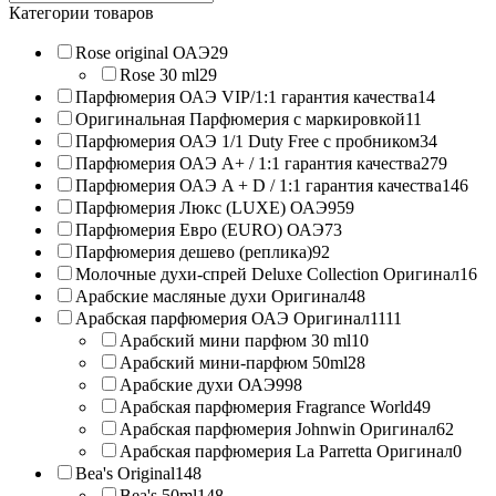
products:
Категории товаров
Rose original ОАЭ
29
Rose 30 ml
29
Парфюмерия ОАЭ VIP/1:1 гарантия качества
14
Оригинальная Парфюмерия с маркировкой
11
Парфюмерия ОАЭ 1/1 Duty Free с пробником
34
Парфюмерия ОАЭ A+ / 1:1 гарантия качества
279
Парфюмерия ОАЭ A + D / 1:1 гарантия качества
146
Парфюмерия Люкс (LUXE) ОАЭ
959
Парфюмерия Евро (EURO) ОАЭ
73
Парфюмерия дешево (реплика)
92
Молочные духи-спрей Deluxe Collection Оригинал
16
Арабские масляные духи Оригинал
48
Арабская парфюмерия ОАЭ Оригинал
1111
Арабский мини парфюм 30 ml
10
Арабский мини-парфюм 50ml
28
Арабские духи ОАЭ
998
Арабская парфюмерия Fragrance World
49
Арабская парфюмерия Johnwin Оригинал
62
Арабская парфюмерия La Parretta Оригинал
0
Bea's Original
148
Bea's 50ml
148