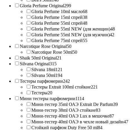
Gloria Perfume Original
299
Gloria Perfume 10ml масло
68
Gloria Perfume 15ml спрей
38
Gloria Perfume 55ml спрей
48
Gloria Perfume 55ml NEW (для женщин)
48
Gloria Perfume 55ml NEW (для мужчин)
42
Gloria Perfume 75ml спрей
55
Narcotique Rose Original
50
Narcotique Rose 50ml
50
Shaik 50ml Original
21
Silvana Original
315
Silvana 18ml
121
Silvana 50ml
194
Тестеры парфюмерии
242
Тестеры Extrait 100ml стойкие
221
Тестеры
20
Мини тестеры парфюмерии
1114
Мини-тестер 35ml ОАЭ Extrait De Parfum
39
Мини-тестер 38ml ОАЭ стойкие
83
Мини-тестер 40ml ОАЭ Lux в мешочке
87
Мини-тестер 40ml ОАЭ в чехле новый дизайн
47
Стойкий парфюм Duty Free 50 ml
84