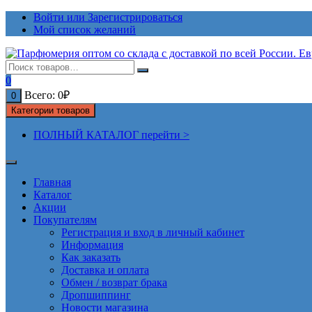
Перейти
Войти или Зарегистрироваться
к
Мой список желаний
содержимому
0
Всего:
0
₽
0
Категории товаров
ПОЛНЫЙ КАТАЛОГ перейти >
Главная
Каталог
Акции
Покупателям
Регистрация и вход в личный кабинет
Информация
Как заказать
Доставка и оплата
Обмен / возврат брака
Дропшиппинг
Новости магазина