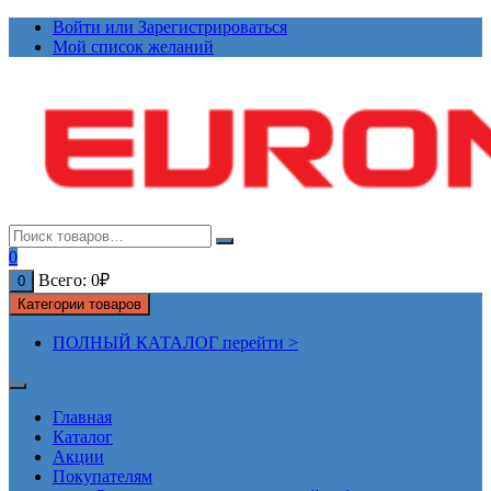
Перейти
Войти или Зарегистрироваться
к
Мой список желаний
содержимому
0
Всего:
0
₽
0
Категории товаров
ПОЛНЫЙ КАТАЛОГ перейти >
Главная
Каталог
Акции
Покупателям