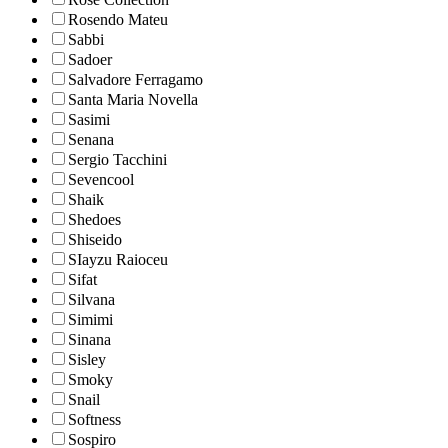
Rosendo Mateu
Sabbi
Sadoer
Salvadore Ferragamo
Santa Maria Novella
Sasimi
Senana
Sergio Tacchini
Sevencool
Shaik
Shedoes
Shiseido
SIayzu Raioceu
Sifat
Silvana
Simimi
Sinana
Sisley
Smoky
Snail
Softness
Sospiro