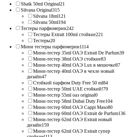
Shaik 50ml Original
21
Silvana Original
315
Silvana 18ml
121
Silvana 50ml
194
Тестеры парфюмерии
242
Тестеры Extrait 100ml стойкие
221
Тестеры
20
Мини тестеры парфюмерии
1114
Мини-тестер 35ml ОАЭ Extrait De Parfum
39
Мини-тестер 38ml ОАЭ стойкие
83
Мини-тестер 40ml ОАЭ Lux в мешочке
87
Мини-тестер 40ml ОАЭ в чехле новый
дизайн
47
Стойкий парфюм Duty Free 50 ml
84
Мини-тестер 50ml UAE стойкий!
79
Мини-тестер 55ml оаэ original
0
Мини-тестер 58ml Dubai Duty Free
104
Мини-тестер 60ml ОАЭ Cappi Maso
80
Мини-тестер 60ml ОАЭ Extrait de Parfum
136
Мини-тестер 62ml ОАЭ Extrait новый
дизайн
159
Мини-тестер 62ml ОАЭ Extrait супер
стойкие!
113