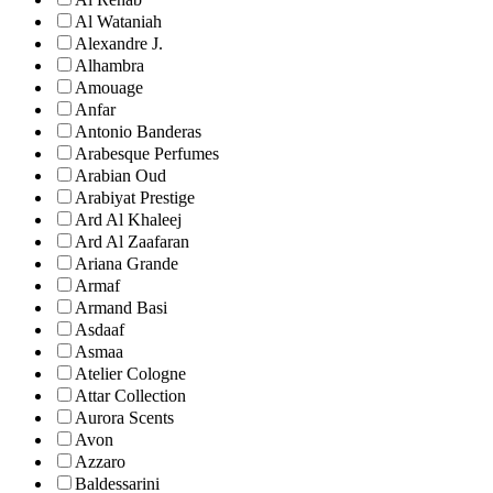
Al Wataniah
Alexandre J.
Alhambra
Amouage
Anfar
Antonio Banderas
Arabesque Perfumes
Arabian Oud
Arabiyat Prestige
Ard Al Khaleej
Ard Al Zaafaran
Ariana Grande
Armaf
Armand Basi
Asdaaf
Asmaa
Atelier Cologne
Attar Collection
Aurora Scents
Avon
Azzaro
Baldessarini