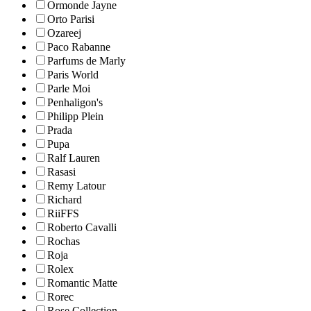
Ormonde Jayne
Orto Parisi
Ozareej
Paco Rabanne
Parfums de Marly
Paris World
Parle Moi
Penhaligon's
Philipp Plein
Prada
Pupa
Ralf Lauren
Rasasi
Remy Latour
Richard
RiiFFS
Roberto Cavalli
Rochas
Roja
Rolex
Romantic Matte
Rorec
Rose Collection