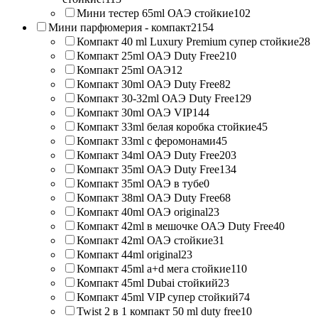
Мини тестер 65ml ОАЭ стойкие
102
Мини парфюмерия - компакт
2154
Компакт 40 ml Luxury Premium супер стойкие
28
Компакт 25ml ОАЭ Duty Free
210
Компакт 25ml ОАЭ
12
Компакт 30ml ОАЭ Duty Free
82
Компакт 30-32ml ОАЭ Duty Free
129
Компакт 30ml ОАЭ VIP
144
Компакт 33ml белая коробка стойкие
45
Компакт 33ml с феромонами
45
Компакт 34ml ОАЭ Duty Free
203
Компакт 35ml ОАЭ Duty Free
134
Компакт 35ml ОАЭ в тубе
0
Компакт 38ml ОАЭ Duty Free
68
Компакт 40ml ОАЭ original
23
Компакт 42ml в мешочке ОАЭ Duty Free
40
Компакт 42ml ОАЭ стойкие
31
Компакт 44ml original
23
Компакт 45ml a+d мега стойкие
110
Компакт 45ml Dubai стойкий
23
Компакт 45ml VIP супер стойкий
74
Twist 2 в 1 компакт 50 ml duty free
10