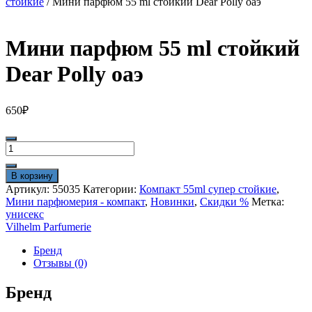
стойкие
/ Мини парфюм 55 ml стойкий Dear Polly оаэ
Мини парфюм 55 ml стойкий
Dear Polly оаэ
650
₽
Количество
товара
Мини
В корзину
парфюм
Артикул:
55035
Категории:
Компакт 55ml супер стойкие
,
55
Мини парфюмерия - компакт
,
Новинки
,
Скидки %
Метка:
ml
унисекс
стойкий
Vilhelm Parfumerie
Dear
Polly
Бренд
оаэ
Отзывы (0)
Бренд