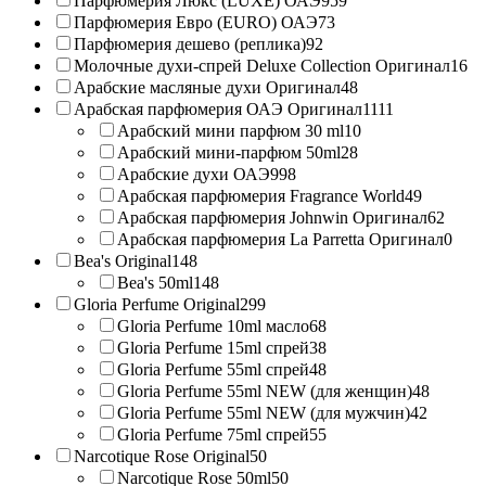
Парфюмерия Люкс (LUXE) ОАЭ
959
Парфюмерия Евро (EURO) ОАЭ
73
Парфюмерия дешево (реплика)
92
Молочные духи-спрей Deluxe Collection Оригинал
16
Арабские масляные духи Оригинал
48
Арабская парфюмерия ОАЭ Оригинал
1111
Арабский мини парфюм 30 ml
10
Арабский мини-парфюм 50ml
28
Арабские духи ОАЭ
998
Арабская парфюмерия Fragrance World
49
Арабская парфюмерия Johnwin Оригинал
62
Арабская парфюмерия La Parretta Оригинал
0
Bea's Original
148
Bea's 50ml
148
Gloria Perfume Original
299
Gloria Perfume 10ml масло
68
Gloria Perfume 15ml спрей
38
Gloria Perfume 55ml спрей
48
Gloria Perfume 55ml NEW (для женщин)
48
Gloria Perfume 55ml NEW (для мужчин)
42
Gloria Perfume 75ml спрей
55
Narcotique Rose Original
50
Narcotique Rose 50ml
50