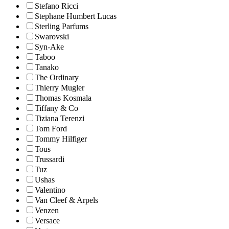
Stefano Ricci
Stephane Humbert Lucas
Sterling Parfums
Swarovski
Syn-Ake
Taboo
Tanako
The Ordinary
Thierry Mugler
Thomas Kosmala
Tiffany & Co
Tiziana Terenzi
Tom Ford
Tommy Hilfiger
Tous
Trussardi
Tuz
Ushas
Valentino
Van Cleef & Arpels
Venzen
Versace