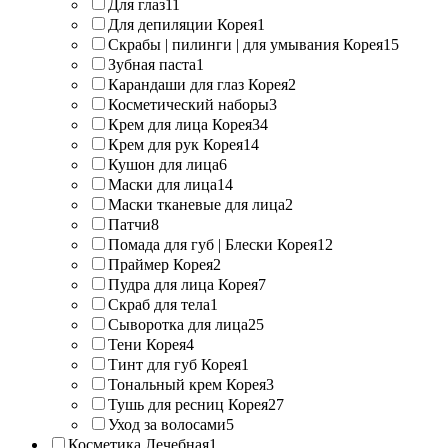
Для глаз
11
Для депиляции Корея
1
Скрабы | пилинги | для умывания Корея
15
Зубная паста
1
Карандаши для глаз Корея
2
Косметический наборы
3
Крем для лица Корея
34
Крем для рук Корея
14
Кушон для лица
6
Маски для лица
14
Маски тканевые для лица
2
Патчи
8
Помада для губ | Блески Корея
12
Праймер Корея
2
Пудра для лица Корея
7
Скраб для тела
1
Сыворотка для лица
25
Тени Корея
4
Тинт для губ Корея
1
Тональный крем Корея
3
Тушь для ресниц Корея
27
Уход за волосами
5
Косметика Лечебная
1