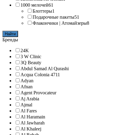
1000 мелочей
61
Блоттеры
1
Подарочные пакеты
51
Флакончики | Атомайзеры
8
Найти
Бренды
24K
3 W Clinic
3Q Beauty
Abdul Samad Al Qurashi
Acqua Colonia 4711
Adyan
Afnan
Agent Provocateur
Aj Arabia
Ajmal
Al Fares
Al Haramain
Al Jawharah
Al Khaleej
Al Rehab