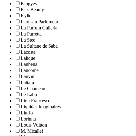
Kingyes
Kiss Beauty
Kylie
L'artisan Parfumeur
La Parfum Galleria
La Parretta
La Stee
La Sultane de Saba
Lacoste
Lalique
Lanbena
Lancome
Lanvin
Lattafa
Le Chameau
Le Labo
Lion Francesco
Liquides Imaginaires
Liu Jo
Lorinna
Louis Vuitton
M. Micallef