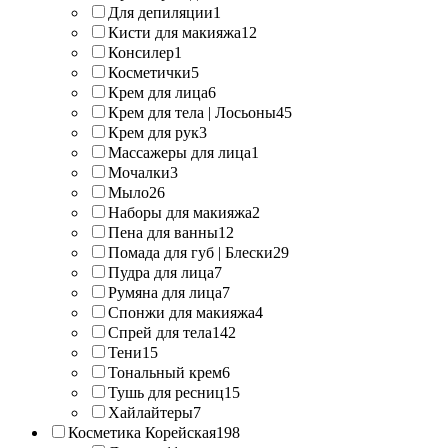
Для депиляции
1
Кисти для макияжа
12
Консилер
1
Косметички
5
Крем для лица
6
Крем для тела | Лосьоны
45
Крем для рук
3
Массажеры для лица
1
Мочалки
3
Мыло
26
Наборы для макияжа
2
Пена для ванны
12
Помада для губ | Блески
29
Пудра для лица
7
Румяна для лица
7
Спонжи для макияжа
4
Спрей для тела
142
Тени
15
Тональный крем
6
Тушь для ресниц
15
Хайлайтеры
7
Косметика Корейская
198