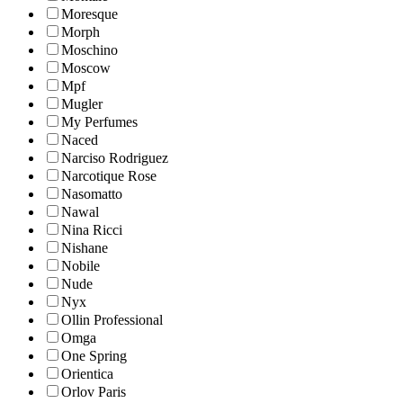
Moresque
Morph
Moschino
Moscow
Mpf
Mugler
My Perfumes
Naced
Narciso Rodriguez
Narcotique Rose
Nasomatto
Nawal
Nina Ricci
Nishane
Nobile
Nude
Nyx
Ollin Professional
Omga
One Spring
Orientica
Orlov Paris