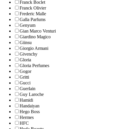
Franck Boclet
Franck Olivier
Frederic Malle
Galla Parfums
Genyum
Gian Marco Venturi
Giardino Magico
Giinsu
Giorgio Armani
Givenchy
Gloria
Gloria Perfumes
Gogor
Gritti
Gucci
Guerlain
Guy Laroche
Hamidi
Handaiyan
Hego Boss
Hermes
HFC
Huda Beauty