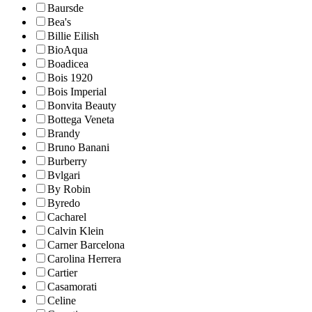
Baursde
Bea's
Billie Eilish
BioAqua
Boadicea
Bois 1920
Bois Imperial
Bonvita Beauty
Bottega Veneta
Brandy
Bruno Banani
Burberry
Bvlgari
By Robin
Byredo
Cacharel
Calvin Klein
Carner Barcelona
Carolina Herrera
Cartier
Casamorati
Celine