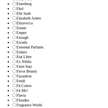
Eisenberg
Ekel
Elie Saab
Elizabeth Arden
Elizavecca
Emaar
Emper
Enough
Escada
Essential Parfums
Estiara
Etat Libre
Ex Nihilo
Farm Stay
Favor Beauty
Fayankou
Fendi
Fit Colors
Fit Me!
Flavia
Floraïku
Fragrance World