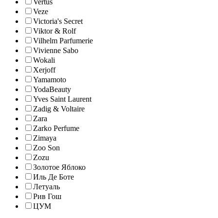
Vertus
Veze
Victoria's Secret
Viktor & Rolf
Vilhelm Parfumerie
Vivienne Sabo
Wokali
Xerjoff
Yamamoto
YodaBeauty
Yves Saint Laurent
Zadig & Voltaire
Zara
Zarko Perfume
Zimaya
Zoo Son
Zozu
Золотое Яблоко
Иль Де Боте
Летуаль
Рив Гош
ЦУМ