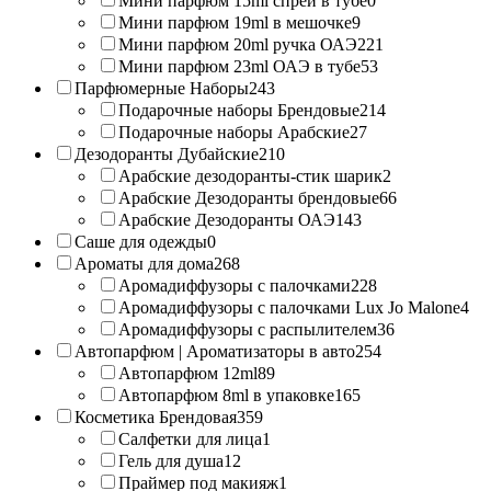
Мини парфюм 15ml спрей в тубе
0
Мини парфюм 19ml в мешочке
9
Мини парфюм 20ml ручка ОАЭ
221
Мини парфюм 23ml ОАЭ в тубе
53
Парфюмерные Наборы
243
Подарочные наборы Брендовые
214
Подарочные наборы Арабские
27
Дезодоранты Дубайские
210
Арабские дезодоранты-стик шарик
2
Арабские Дезодоранты брендовые
66
Арабские Дезодоранты ОАЭ
143
Саше для одежды
0
Ароматы для дома
268
Аромадиффузоры с палочками
228
Аромадиффузоры с палочками Lux Jo Malone
4
Аромадиффузоры с распылителем
36
Автопарфюм | Ароматизаторы в авто
254
Автопарфюм 12ml
89
Автопарфюм 8ml в упаковке
165
Косметика Брендовая
359
Салфетки для лица
1
Гель для душа
12
Праймер под макияж
1