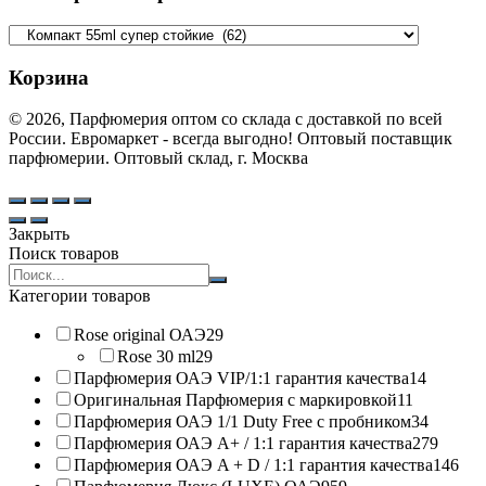
Корзина
© 2026, Парфюмерия оптом со склада с доставкой по всей
России. Евромаркет - всегда выгодно! Оптовый поставщик
парфюмерии. Оптовый склад, г. Москва
Закрыть
Поиск товаров
Search
products:
Категории товаров
Rose original ОАЭ
29
Rose 30 ml
29
Парфюмерия ОАЭ VIP/1:1 гарантия качества
14
Оригинальная Парфюмерия с маркировкой
11
Парфюмерия ОАЭ 1/1 Duty Free с пробником
34
Парфюмерия ОАЭ A+ / 1:1 гарантия качества
279
Парфюмерия ОАЭ A + D / 1:1 гарантия качества
146