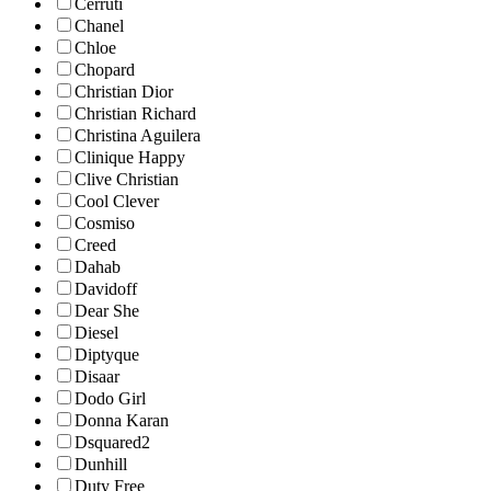
Cerruti
Chanel
Chloe
Chopard
Christian Dior
Christian Richard
Christina Aguilera
Clinique Happy
Clive Christian
Cool Clever
Cosmiso
Creed
Dahab
Davidoff
Dear She
Diesel
Diptyque
Disaar
Dodo Girl
Donna Karan
Dsquared2
Dunhill
Duty Free