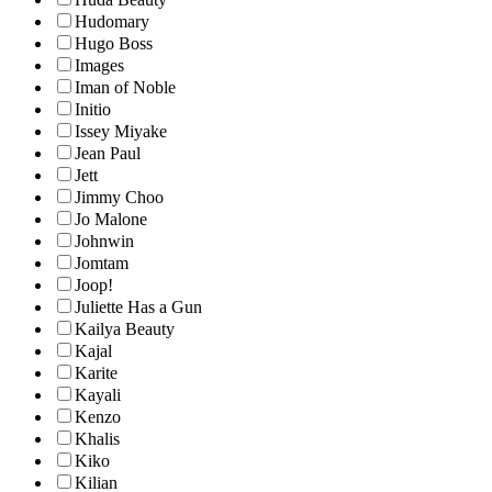
Hudomary
Hugo Boss
Images
Iman of Noble
Initio
Issey Miyake
Jean Paul
Jett
Jimmy Choo
Jo Malone
Johnwin
Jomtam
Joop!
Juliette Has a Gun
Kailya Beauty
Kajal
Karite
Kayali
Kenzo
Khalis
Kiko
Kilian