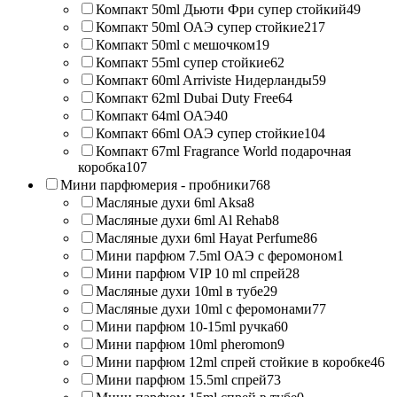
Компакт 50ml Дьюти Фри супер стойкий
49
Компакт 50ml ОАЭ супер стойкие
217
Компакт 50ml с мешочком
19
Компакт 55ml супер стойкие
62
Компакт 60ml Arriviste Нидерланды
59
Компакт 62ml Dubai Duty Free
64
Компакт 64ml ОАЭ
40
Компакт 66ml ОАЭ супер стойкие
104
Компакт 67ml Fragrance World подарочная
коробка
107
Мини парфюмерия - пробники
768
Масляные духи 6ml Aksa
8
Масляные духи 6ml Al Rehab
8
Масляные духи 6ml Hayat Perfume
86
Мини парфюм 7.5ml ОАЭ с феромоном
1
Мини парфюм VIP 10 ml спрей
28
Масляные духи 10ml в тубе
29
Масляные духи 10ml с феромонами
77
Мини парфюм 10-15ml ручка
60
Мини парфюм 10ml pheromon
9
Мини парфюм 12ml спрей стойкие в коробке
46
Мини парфюм 15.5ml спрей
73