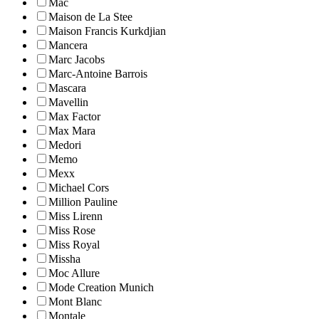
Mac
Maison de La Stee
Maison Francis Kurkdjian
Mancera
Marc Jacobs
Marc-Antoine Barrois
Mascara
Mavellin
Max Factor
Max Mara
Medori
Memo
Mexx
Michael Cors
Million Pauline
Miss Lirenn
Miss Rose
Miss Royal
Missha
Moc Allure
Mode Creation Munich
Mont Blanc
Montale