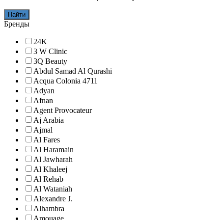
Найти
Бренды
24K
3 W Clinic
3Q Beauty
Abdul Samad Al Qurashi
Acqua Colonia 4711
Adyan
Afnan
Agent Provocateur
Aj Arabia
Ajmal
Al Fares
Al Haramain
Al Jawharah
Al Khaleej
Al Rehab
Al Wataniah
Alexandre J.
Alhambra
Amouage