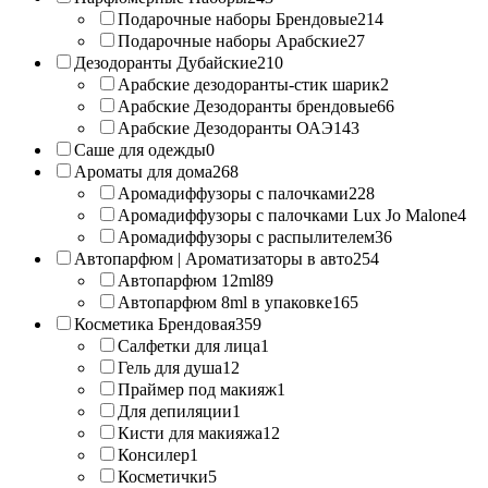
Подарочные наборы Брендовые
214
Подарочные наборы Арабские
27
Дезодоранты Дубайские
210
Арабские дезодоранты-стик шарик
2
Арабские Дезодоранты брендовые
66
Арабские Дезодоранты ОАЭ
143
Саше для одежды
0
Ароматы для дома
268
Аромадиффузоры с палочками
228
Аромадиффузоры с палочками Lux Jo Malone
4
Аромадиффузоры с распылителем
36
Автопарфюм | Ароматизаторы в авто
254
Автопарфюм 12ml
89
Автопарфюм 8ml в упаковке
165
Косметика Брендовая
359
Салфетки для лица
1
Гель для душа
12
Праймер под макияж
1
Для депиляции
1
Кисти для макияжа
12
Консилер
1
Косметички
5