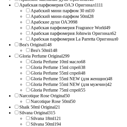
Арабская парфюмерия ОАЭ Оригинал
1111
Арабский мини парфюм 30 ml
10
Арабский мини-парфюм 50ml
28
Арабские духи ОАЭ
998
Арабская парфюмерия Fragrance World
49
Арабская парфюмерия Johnwin Оригинал
62
Арабская парфюмерия La Parretta Оригинал
0
Bea's Original
148
Bea's 50ml
148
Gloria Perfume Original
299
Gloria Perfume 10ml масло
68
Gloria Perfume 15ml спрей
38
Gloria Perfume 55ml спрей
48
Gloria Perfume 55ml NEW (для женщин)
48
Gloria Perfume 55ml NEW (для мужчин)
42
Gloria Perfume 75ml спрей
55
Narcotique Rose Original
50
Narcotique Rose 50ml
50
Shaik 50ml Original
21
Silvana Original
315
Silvana 18ml
121
Silvana 50ml
194