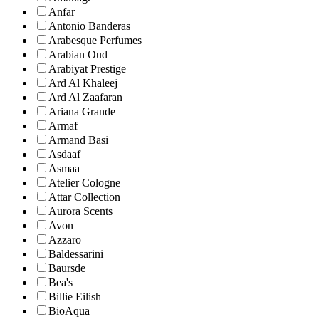
Anfar
Antonio Banderas
Arabesque Perfumes
Arabian Oud
Arabiyat Prestige
Ard Al Khaleej
Ard Al Zaafaran
Ariana Grande
Armaf
Armand Basi
Asdaaf
Asmaa
Atelier Cologne
Attar Collection
Aurora Scents
Avon
Azzaro
Baldessarini
Baursde
Bea's
Billie Eilish
BioAqua