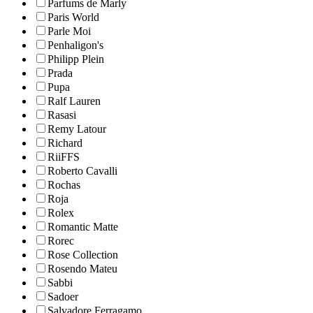
Parfums de Marly
Paris World
Parle Moi
Penhaligon's
Philipp Plein
Prada
Pupa
Ralf Lauren
Rasasi
Remy Latour
Richard
RiiFFS
Roberto Cavalli
Rochas
Roja
Rolex
Romantic Matte
Rorec
Rose Collection
Rosendo Mateu
Sabbi
Sadoer
Salvadore Ferragamo