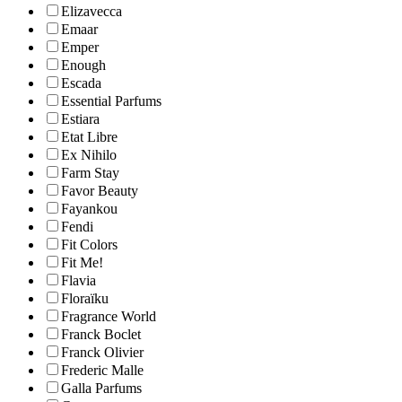
Elizavecca
Emaar
Emper
Enough
Escada
Essential Parfums
Estiara
Etat Libre
Ex Nihilo
Farm Stay
Favor Beauty
Fayankou
Fendi
Fit Colors
Fit Me!
Flavia
Floraïku
Fragrance World
Franck Boclet
Franck Olivier
Frederic Malle
Galla Parfums