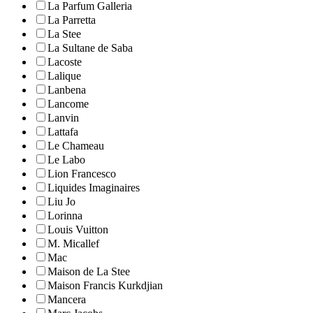
La Parfum Galleria
La Parretta
La Stee
La Sultane de Saba
Lacoste
Lalique
Lanbena
Lancome
Lanvin
Lattafa
Le Chameau
Le Labo
Lion Francesco
Liquides Imaginaires
Liu Jo
Lorinna
Louis Vuitton
M. Micallef
Mac
Maison de La Stee
Maison Francis Kurkdjian
Mancera