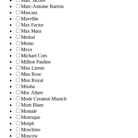
Marc Jacobs
Marc-Antoine Barrois
Mascara
Mavellin
Max Factor
Max Mara
Medori
Memo
Mexx
Michael Cors
Million Pauline
Miss Lirenn
Miss Rose
Miss Royal
Missha
Moc Allure
Mode Creation Munich
Mont Blanc
Montale
Moresque
Morph
Moschino
Moscow