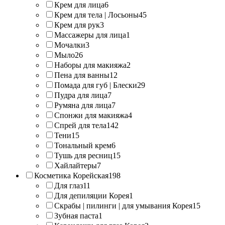
Крем для лица
6
Крем для тела | Лосьоны
45
Крем для рук
3
Массажеры для лица
1
Мочалки
3
Мыло
26
Наборы для макияжа
2
Пена для ванны
12
Помада для губ | Блески
29
Пудра для лица
7
Румяна для лица
7
Спонжи для макияжа
4
Спрей для тела
142
Тени
15
Тональный крем
6
Тушь для ресниц
15
Хайлайтеры
7
Косметика Корейская
198
Для глаз
11
Для депиляции Корея
1
Скрабы | пилинги | для умывания Корея
15
Зубная паста
1