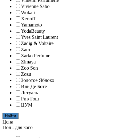
Vilhelm Parfumerie
Vivienne Sabo
Wokali
Xerjoff
Yamamoto
YodaBeauty
Yves Saint Laurent
Zadig & Voltaire
Zara
Zarko Perfume
Zimaya
Zoo Son
Zozu
Золотое Яблоко
Иль Де Боте
Летуаль
Рив Гош
ЦУМ
Найти
Цена
Пол - для кого