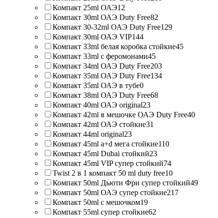
Компакт 25ml ОАЭ
12
Компакт 30ml ОАЭ Duty Free
82
Компакт 30-32ml ОАЭ Duty Free
129
Компакт 30ml ОАЭ VIP
144
Компакт 33ml белая коробка стойкие
45
Компакт 33ml с феромонами
45
Компакт 34ml ОАЭ Duty Free
203
Компакт 35ml ОАЭ Duty Free
134
Компакт 35ml ОАЭ в тубе
0
Компакт 38ml ОАЭ Duty Free
68
Компакт 40ml ОАЭ original
23
Компакт 42ml в мешочке ОАЭ Duty Free
40
Компакт 42ml ОАЭ стойкие
31
Компакт 44ml original
23
Компакт 45ml a+d мега стойкие
110
Компакт 45ml Dubai стойкий
23
Компакт 45ml VIP супер стойкий
74
Twist 2 в 1 компакт 50 ml duty free
10
Компакт 50ml Дьюти Фри супер стойкий
49
Компакт 50ml ОАЭ супер стойкие
217
Компакт 50ml с мешочком
19
Компакт 55ml супер стойкие
62