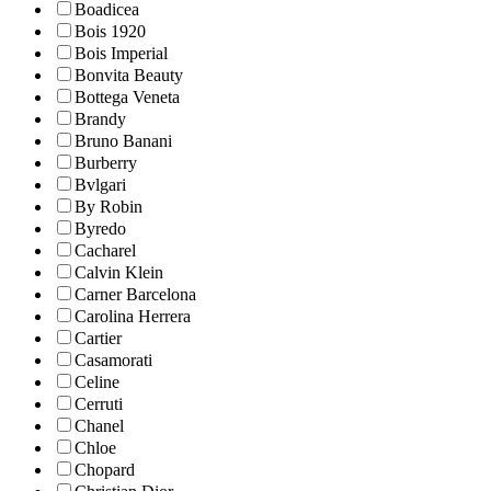
Boadicea
Bois 1920
Bois Imperial
Bonvita Beauty
Bottega Veneta
Brandy
Bruno Banani
Burberry
Bvlgari
By Robin
Byredo
Cacharel
Calvin Klein
Carner Barcelona
Carolina Herrera
Cartier
Casamorati
Celine
Cerruti
Chanel
Chloe
Chopard