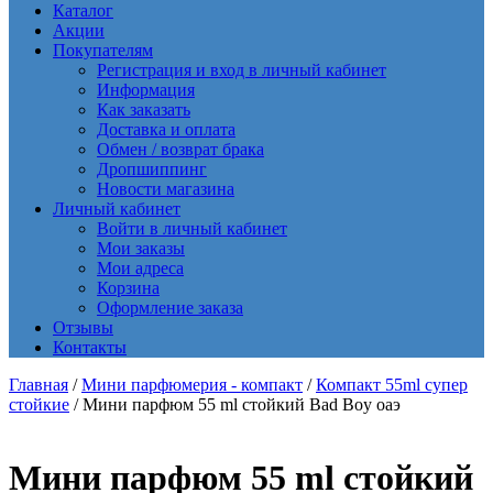
Каталог
Акции
Покупателям
Регистрация и вход в личный кабинет
Информация
Как заказать
Доставка и оплата
Обмен / возврат брака
Дропшиппинг
Новости магазина
Личный кабинет
Войти в личный кабинет
Мои заказы
Мои адреса
Корзина
Оформление заказа
Отзывы
Контакты
Главная
/
Мини парфюмерия - компакт
/
Компакт 55ml супер
стойкие
/ Мини парфюм 55 ml стойкий Bad Boy оаэ
Мини парфюм 55 ml стойкий