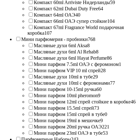
Компакт 60ml Arriviste Нидерланды
59
Компакт 62ml Dubai Duty Free
64
Компакт 64ml ОАЭ
40
Компакт 66ml ОАЭ супер стойкие
104
Компакт 67ml Fragrance World подарочная
коробка
107
Мини парфюмерия - пробники
768
Масляные духи 6ml Aksa
8
Масляные духи 6ml Al Rehab
8
Масляные духи 6ml Hayat Perfume
86
Мини парфюм 7.5ml ОАЭ с феромоном
1
Мини парфюм VIP 10 ml спрей
28
Масляные духи 10ml в тубе
29
Масляные духи 10ml с феромонами
77
Мини парфюм 10-15ml ручка
60
Мини парфюм 10ml pheromon
9
Мини парфюм 12ml спрей стойкие в коробке
46
Мини парфюм 15.5ml спрей
73
Мини парфюм 15ml спрей в тубе
0
Мини парфюм 19ml в мешочке
9
Мини парфюм 20ml ручка ОАЭ
221
Мини парфюм 23ml ОАЭ в тубе
53
Парфюмерные Наборы
243