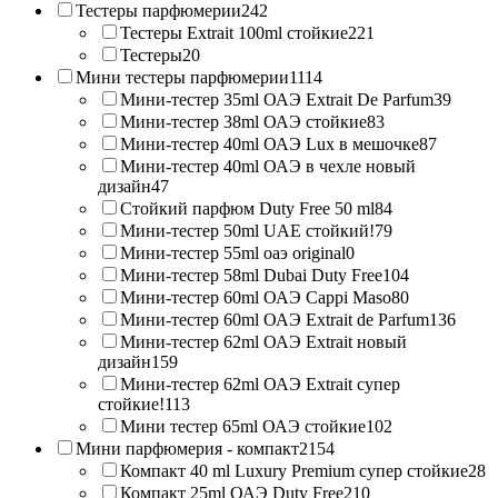
Тестеры парфюмерии
242
Тестеры Extrait 100ml стойкие
221
Тестеры
20
Мини тестеры парфюмерии
1114
Мини-тестер 35ml ОАЭ Extrait De Parfum
39
Мини-тестер 38ml ОАЭ стойкие
83
Мини-тестер 40ml ОАЭ Lux в мешочке
87
Мини-тестер 40ml ОАЭ в чехле новый
дизайн
47
Стойкий парфюм Duty Free 50 ml
84
Мини-тестер 50ml UAE стойкий!
79
Мини-тестер 55ml оаэ original
0
Мини-тестер 58ml Dubai Duty Free
104
Мини-тестер 60ml ОАЭ Cappi Maso
80
Мини-тестер 60ml ОАЭ Extrait de Parfum
136
Мини-тестер 62ml ОАЭ Extrait новый
дизайн
159
Мини-тестер 62ml ОАЭ Extrait супер
стойкие!
113
Мини тестер 65ml ОАЭ стойкие
102
Мини парфюмерия - компакт
2154
Компакт 40 ml Luxury Premium супер стойкие
28
Компакт 25ml ОАЭ Duty Free
210