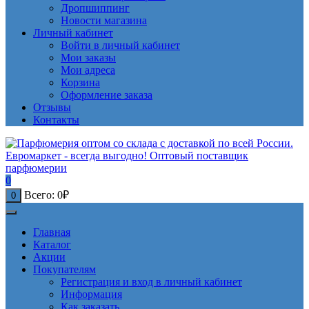
Дропшиппинг
Новости магазина
Личный кабинет
Войти в личный кабинет
Мои заказы
Мои адреса
Корзина
Оформление заказа
Отзывы
Контакты
0
Всего:
0
₽
0
Главная
Каталог
Акции
Покупателям
Регистрация и вход в личный кабинет
Информация
Как заказать