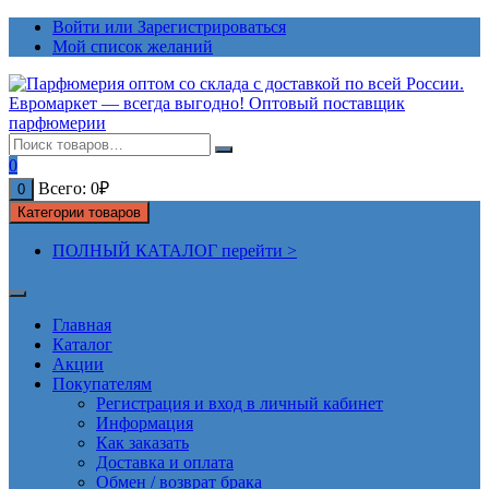
Перейти
Войти или Зарегистрироваться
к
Мой список желаний
содержимому
0
Всего:
0
₽
0
Категории товаров
ПОЛНЫЙ КАТАЛОГ перейти >
Главная
Каталог
Акции
Покупателям
Регистрация и вход в личный кабинет
Информация
Как заказать
Доставка и оплата
Обмен / возврат брака