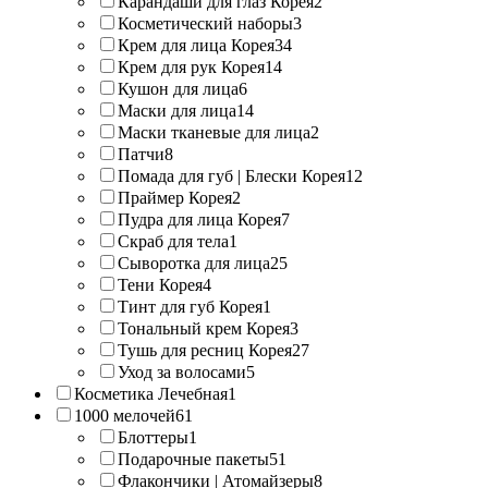
Карандаши для глаз Корея
2
Косметический наборы
3
Крем для лица Корея
34
Крем для рук Корея
14
Кушон для лица
6
Маски для лица
14
Маски тканевые для лица
2
Патчи
8
Помада для губ | Блески Корея
12
Праймер Корея
2
Пудра для лица Корея
7
Скраб для тела
1
Сыворотка для лица
25
Тени Корея
4
Тинт для губ Корея
1
Тональный крем Корея
3
Тушь для ресниц Корея
27
Уход за волосами
5
Косметика Лечебная
1
1000 мелочей
61
Блоттеры
1
Подарочные пакеты
51
Флакончики | Атомайзеры
8