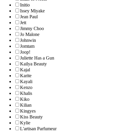
Initio
Issey Miyake
Jean Paul
Jett
Jimmy Choo
Jo Malone
Johnwin
Jomtam
Joop!
Juliette Has a Gun
Kailya Beauty
Kajal
Karite
Kayali
Kenzo
Khalis
Kiko
Kilian
Kingyes
Kiss Beauty
Kylie
L'artisan Parfumeur