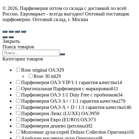
© 2026, Парфюмерия оптом со склада с доставкой по всей
России. Евромаркет - всегда выгодно! Оптовый поставщик
парфюмерии. Оптовый склад, г. Москва
Закрыть
Поиск товаров
Search
products:
Категории товаров
Rose original ОАЭ
29
Rose 30 ml
29
Парфюмерия ОАЭ VIP/1:1 гарантия качества
14
Оригинальная Парфюмерия с маркировкой
11
Парфюмерия ОАЭ 1/1 Duty Free с пробником
34
Парфюмерия ОАЭ A+ / 1:1 гарантия качества
279
Парфюмерия ОАЭ A + D / 1:1 гарантия качества
146
Парфюмерия Люкс (LUXE) ОАЭ
959
Парфюмерия Евро (EURO) ОАЭ
73
Парфюмерия дешево (реплика)
92
Молочные духи-спрей Deluxe Collection Оригинал
16
Арабские масляные духи Оригинал
48