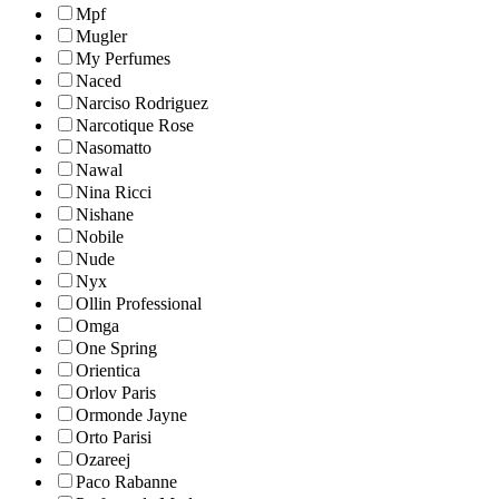
Mpf
Mugler
My Perfumes
Naced
Narciso Rodriguez
Narcotique Rose
Nasomatto
Nawal
Nina Ricci
Nishane
Nobile
Nude
Nyx
Ollin Professional
Omga
One Spring
Orientica
Orlov Paris
Ormonde Jayne
Orto Parisi
Ozareej
Paco Rabanne