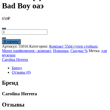
Bad Boy оаэ
650
₽
Количество
товара
Мини
В корзину
парфюм
Артикул:
55016
Категории:
Компакт 55ml супер стойкие
,
55
Мини парфюмерия - компакт
,
Новинки
,
Скидки %
Метка:
для
ml
мужчин
стойкий
Carolina Herrera
Bad
Boy
Бренд
оаэ
Отзывы (0)
Бренд
Carolina Herrera
Отзывы