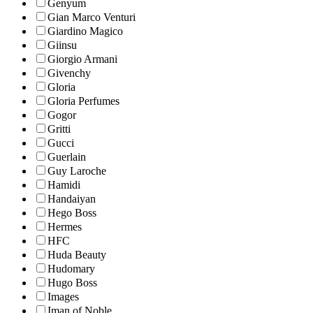
Genyum
Gian Marco Venturi
Giardino Magico
Giinsu
Giorgio Armani
Givenchy
Gloria
Gloria Perfumes
Gogor
Gritti
Gucci
Guerlain
Guy Laroche
Hamidi
Handaiyan
Hego Boss
Hermes
HFC
Huda Beauty
Hudomary
Hugo Boss
Images
Iman of Noble