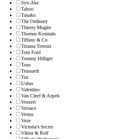
Syn-Ake
Taboo
Tanako
The Ordinary
Thierry Mugler
Thomas Kosmala
Tiffany & Co
Tiziana Terenzi
Tom Ford
Tommy Hilfiger
Tous
Trussardi
Tuz
Ushas
Valentino
Van Cleef & Arpels
Venzen
Versace
Vertus
Veze
Victoria's Secret
Viktor & Rolf