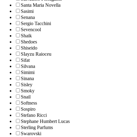
Santa Maria Novella
Sasimi
Senana
Sergio Tacchini
Sevencool
Shaik
Shedoes
Shiseido
SIayzu Raioceu
Sifat
Silvana
Simimi
Sinana
Sisley
Smoky
Snail
Softness
Sospiro
Stefano Ricci
Stephane Humbert Lucas
Sterling Parfums
Swarovski