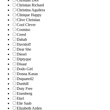
Christian Dior
Christian Richard
Christina Aguilera
Clinique Happy
Clive Christian
Cool Clever
Cosmiso
Creed
Dahab
Davidoff
Dear She
Diesel
Diptyque
Disaar
Dodo Girl
Donna Karan
Dsquared2
Dunhill
Duty Free
Eisenberg
Ekel
Elie Saab
Elizabeth Arden