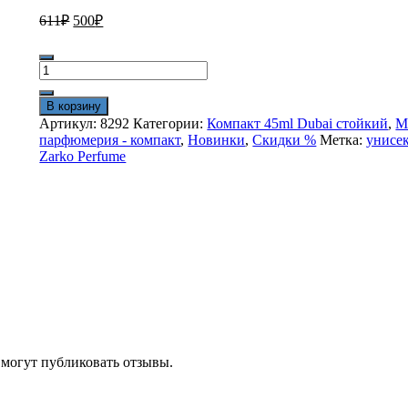
Первоначальная
Текущая
611
₽
500
₽
цена
цена:
составляла
500₽.
Количество
611₽.
товара
Мини
В корзину
парфюм
Артикул:
8292
Категории:
Компакт 45ml Dubai стойкий
,
М
45ml
парфюмерия - компакт
,
Новинки
,
Скидки %
Метка:
унисе
Dubai
Zarko Perfume
Zarko
Perfume
Pink
M
09
стойкий
 могут публиковать отзывы.