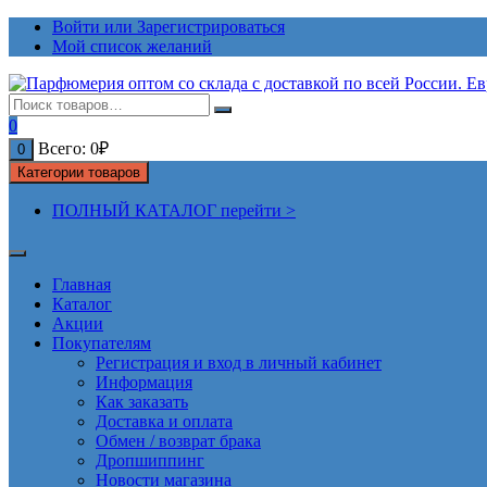
Перейти
Войти или Зарегистрироваться
к
Мой список желаний
содержимому
0
Всего:
0
₽
0
Категории товаров
ПОЛНЫЙ КАТАЛОГ перейти >
Главная
Каталог
Акции
Покупателям
Регистрация и вход в личный кабинет
Информация
Как заказать
Доставка и оплата
Обмен / возврат брака
Дропшиппинг
Новости магазина