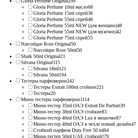
Gloria Perfume Original
299
Gloria Perfume 10ml масло
68
Gloria Perfume 15ml спрей
38
Gloria Perfume 55ml спрей
48
Gloria Perfume 55ml NEW (для женщин)
48
Gloria Perfume 55ml NEW (для мужчин)
42
Gloria Perfume 75ml спрей
55
Narcotique Rose Original
50
Narcotique Rose 50ml
50
Shaik 50ml Original
21
Silvana Original
315
Silvana 18ml
121
Silvana 50ml
194
Тестеры парфюмерии
242
Тестеры Extrait 100ml стойкие
221
Тестеры
20
Мини тестеры парфюмерии
1114
Мини-тестер 35ml ОАЭ Extrait De Parfum
39
Мини-тестер 38ml ОАЭ стойкие
83
Мини-тестер 40ml ОАЭ Lux в мешочке
87
Мини-тестер 40ml ОАЭ в чехле новый дизайн
47
Стойкий парфюм Duty Free 50 ml
84
Мини-тестер 50ml UAE стойкий!
79