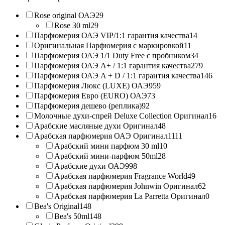
Rose original ОАЭ
29
Rose 30 ml
29
Парфюмерия ОАЭ VIP/1:1 гарантия качества
14
Оригинальная Парфюмерия с маркировкой
11
Парфюмерия ОАЭ 1/1 Duty Free с пробником
34
Парфюмерия ОАЭ A+ / 1:1 гарантия качества
279
Парфюмерия ОАЭ A + D / 1:1 гарантия качества
146
Парфюмерия Люкс (LUXE) ОАЭ
959
Парфюмерия Евро (EURO) ОАЭ
73
Парфюмерия дешево (реплика)
92
Молочные духи-спрей Deluxe Collection Оригинал
16
Арабские масляные духи Оригинал
48
Арабская парфюмерия ОАЭ Оригинал
1111
Арабский мини парфюм 30 ml
10
Арабский мини-парфюм 50ml
28
Арабские духи ОАЭ
998
Арабская парфюмерия Fragrance World
49
Арабская парфюмерия Johnwin Оригинал
62
Арабская парфюмерия La Parretta Оригинал
0
Bea's Original
148
Bea's 50ml
148