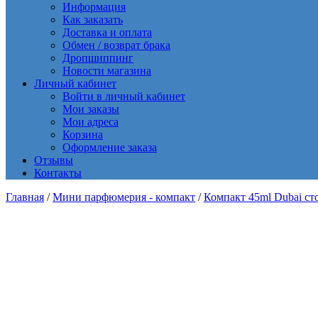
Информация
Как заказать
Доставка и оплата
Обмен / возврат брака
Дропшиппинг
Новости магазина
Личный кабинет
Войти в личный кабинет
Мои заказы
Мои адреса
Корзина
Оформление заказа
Отзывы
Контакты
Главная
/
Мини парфюмерия - компакт
/
Компакт 45ml Dubai ст