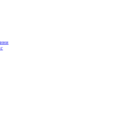
ини
кс