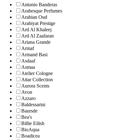
Antonio Banderas
Arabesque Perfumes
Arabian Oud
Arabiyat Prestige
Ard Al Khaleej
Ard Al Zaafaran
Ariana Grande
Armaf
Armand Basi
Asdaaf
Asmaa
Atelier Cologne
Attar Collection
Aurora Scents
Avon
Azzaro
Baldessarini
Baursde
Bea's
Billie Eilish
BioAqua
Boadicea