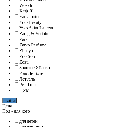
Wokali
Xerjoff
Yamamoto
YodaBeauty
Yves Saint Laurent
Zadig & Voltaire
Zara
Zarko Perfume
Zimaya
Zoo Son
Zozu
Золотое Яблоко
Иль Де Боте
Летуаль
Рив Гош
ЦУМ
Найти
Цена
Пол - для кого
для детей
для женщин