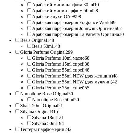
Арабский мини парфюм 30 ml
10
Арабский мини-парфюм 50ml
28
Арабские духи ОАЭ
998
Арабская парфюмерия Fragrance World
49
Арабская парфюмерия Johnwin Оригинал
62
Арабская парфюмерия La Parretta Оригинал
0
Bea's Original
148
Bea's 50ml
148
Gloria Perfume Original
299
Gloria Perfume 10ml масло
68
Gloria Perfume 15ml спрей
38
Gloria Perfume 55ml спрей
48
Gloria Perfume 55ml NEW (для женщин)
48
Gloria Perfume 55ml NEW (для мужчин)
42
Gloria Perfume 75ml спрей
55
Narcotique Rose Original
50
Narcotique Rose 50ml
50
Shaik 50ml Original
21
Silvana Original
315
Silvana 18ml
121
Silvana 50ml
194
Тестеры парфюмерии
242