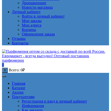
Дропшиппинг
Новости магазина
Личный кабинет
Войти в личный кабинет
Мои заказы
Мои адреса
Корзина
Оформление заказа
Отзывы
Контакты
0
Всего:
0
₽
0
Главная
Каталог
Акции
Покупателям
Регистрация и вход в личный кабинет
Информация
Как заказать