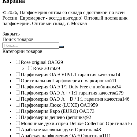
Корзина
© 2026, Парфюмерия оптом со склада с доставкой по всей
России. Евромаркет - всегда выгодно! Оптовый поставщик
парфюмерии. Оптовый склад, г. Москва
Закрыть
Поиск товаров
Search
products:
Категории товаров
Rose original ОАЭ
29
Rose 30 ml
29
Парфюмерия ОАЭ VIP/1:1 гарантия качества
14
Оригинальная Парфюмерия с маркировкой
11
Парфюмерия ОАЭ 1/1 Duty Free с пробником
34
Парфюмерия ОАЭ A+ / 1:1 гарантия качества
279
Парфюмерия ОАЭ A + D / 1:1 гарантия качества
146
Парфюмерия Люкс (LUXE) ОАЭ
959
Парфюмерия Евро (EURO) ОАЭ
73
Парфюмерия дешево (реплика)
92
Молочные духи-спрей Deluxe Collection Оригинал
16
Арабские масляные духи Оригинал
48
Арабская парфюмерия ОАЭ Оригинал
1111