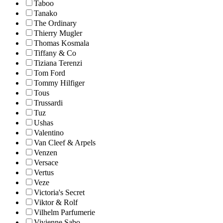
Taboo
Tanako
The Ordinary
Thierry Mugler
Thomas Kosmala
Tiffany & Co
Tiziana Terenzi
Tom Ford
Tommy Hilfiger
Tous
Trussardi
Tuz
Ushas
Valentino
Van Cleef & Arpels
Venzen
Versace
Vertus
Veze
Victoria's Secret
Viktor & Rolf
Vilhelm Parfumerie
Vivienne Sabo