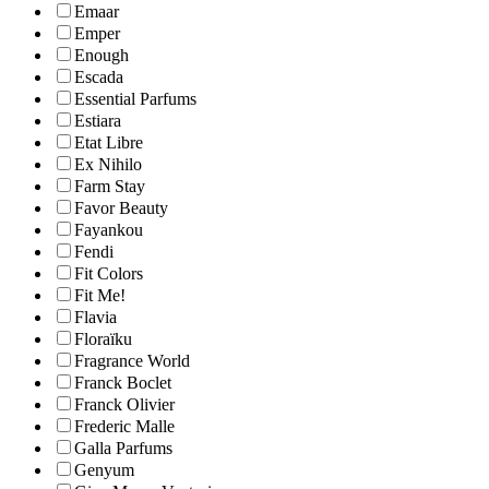
Emaar
Emper
Enough
Escada
Essential Parfums
Estiara
Etat Libre
Ex Nihilo
Farm Stay
Favor Beauty
Fayankou
Fendi
Fit Colors
Fit Me!
Flavia
Floraïku
Fragrance World
Franck Boclet
Franck Olivier
Frederic Malle
Galla Parfums
Genyum