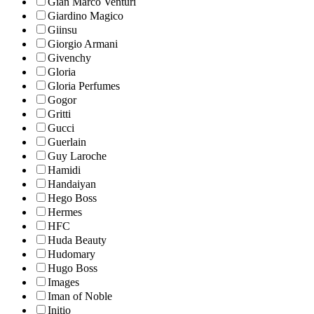
Gian Marco Venturi
Giardino Magico
Giinsu
Giorgio Armani
Givenchy
Gloria
Gloria Perfumes
Gogor
Gritti
Gucci
Guerlain
Guy Laroche
Hamidi
Handaiyan
Hego Boss
Hermes
HFC
Huda Beauty
Hudomary
Hugo Boss
Images
Iman of Noble
Initio