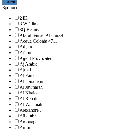
Найти
Бренды
24K
3 W Clinic
3Q Beauty
Abdul Samad Al Qurashi
Acqua Colonia 4711
Adyan
Afnan
Agent Provocateur
Aj Arabia
Ajmal
Al Fares
Al Haramain
Al Jawharah
Al Khaleej
Al Rehab
Al Wataniah
Alexandre J.
Alhambra
Amouage
Anfar