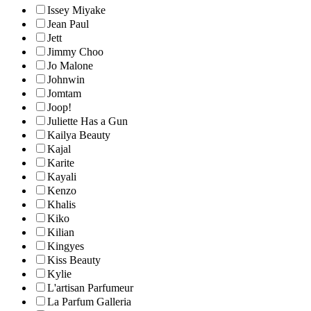
Issey Miyake
Jean Paul
Jett
Jimmy Choo
Jo Malone
Johnwin
Jomtam
Joop!
Juliette Has a Gun
Kailya Beauty
Kajal
Karite
Kayali
Kenzo
Khalis
Kiko
Kilian
Kingyes
Kiss Beauty
Kylie
L'artisan Parfumeur
La Parfum Galleria