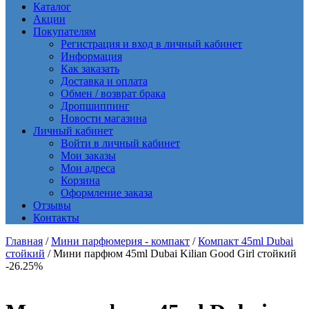
Каталог
Акции
Покупателям
Регистрация и вход в личный кабинет
Информация
Как заказать
Доставка и оплата
Обмен / возврат брака
Дропшиппинг
Новости магазина
Личный кабинет
Войти в личный кабинет
Мои заказы
Мои адреса
Корзина
Оформление заказа
Отзывы
Контакты
Главная
/
Мини парфюмерия - компакт
/
Компакт 45ml Dubai
стойкий
/ Мини парфюм 45ml Dubai Kilian Good Girl стойкий
-26.25%