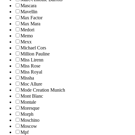
Mascara
Mavellin
Max Factor
Max Mara
Medori
Memo
Mexx
Michael Cors
Million Pauline
Miss Lirenn
Miss Rose
Miss Royal
Missha
Moc Allure
Mode Creation Munich
Mont Blanc
Montale
Moresque
Morph
Moschino
Moscow
Mpf