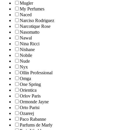
Mugler
My Perfumes
Naced
Narciso Rodriguez
Narcotique Rose
Nasomatto
Nawal
Nina Ricci
Nishane
Nobile
Nude
Nyx
Ollin Professional
Omga
One Spring
Orientica
Orlov Paris
Ormonde Jayne
Orto Parisi
Ozareej
Paco Rabanne
Parfums de Marly