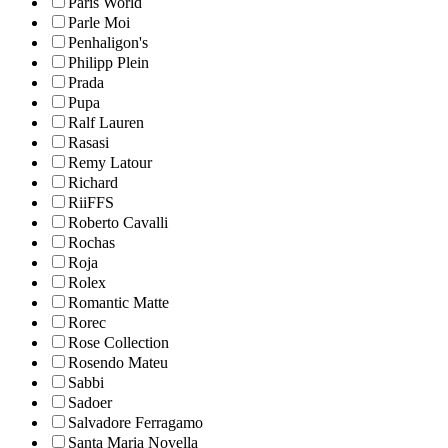
Paris World
Parle Moi
Penhaligon's
Philipp Plein
Prada
Pupa
Ralf Lauren
Rasasi
Remy Latour
Richard
RiiFFS
Roberto Cavalli
Rochas
Roja
Rolex
Romantic Matte
Rorec
Rose Collection
Rosendo Mateu
Sabbi
Sadoer
Salvadore Ferragamo
Santa Maria Novella