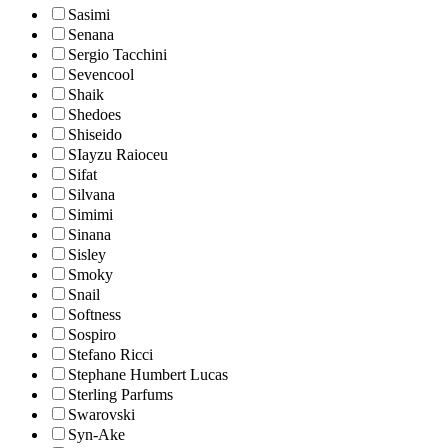
Sasimi
Senana
Sergio Tacchini
Sevencool
Shaik
Shedoes
Shiseido
SIayzu Raioceu
Sifat
Silvana
Simimi
Sinana
Sisley
Smoky
Snail
Softness
Sospiro
Stefano Ricci
Stephane Humbert Lucas
Sterling Parfums
Swarovski
Syn-Ake