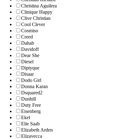
Christina Aguilera
Clinique Happy
Clive Christian
Cool Clever
Cosmiso
Creed
Dahab
Davidoff
Dear She
Diesel
Diptyque
Disaar
Dodo Girl
Donna Karan
Dsquared2
Dunhill
Duty Free
Eisenberg
Ekel
Elie Saab
Elizabeth Arden
Elizavecca