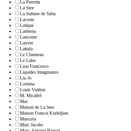
La Parretta
La Stee
La Sultane de Saba
Lacoste
Lalique
Lanbena
Lancome
Lanvin
Lattafa
Le Chameau
Le Labo
Lion Francesco
Liquides Imaginaires
Liu Jo
Lorinna
Louis Vuitton
M. Micallef
Mac
Maison de La Stee
Maison Francis Kurkdjian
Mancera
Marc Jacobs
Marc-Antoine Barrois