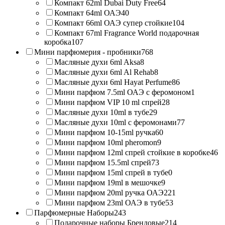
Компакт 62ml Dubai Duty Free
64
Компакт 64ml ОАЭ
40
Компакт 66ml ОАЭ супер стойкие
104
Компакт 67ml Fragrance World подарочная
коробка
107
Мини парфюмерия - пробники
768
Масляные духи 6ml Aksa
8
Масляные духи 6ml Al Rehab
8
Масляные духи 6ml Hayat Perfume
86
Мини парфюм 7.5ml ОАЭ с феромоном
1
Мини парфюм VIP 10 ml спрей
28
Масляные духи 10ml в тубе
29
Масляные духи 10ml с феромонами
77
Мини парфюм 10-15ml ручка
60
Мини парфюм 10ml pheromon
9
Мини парфюм 12ml спрей стойкие в коробке
46
Мини парфюм 15.5ml спрей
73
Мини парфюм 15ml спрей в тубе
0
Мини парфюм 19ml в мешочке
9
Мини парфюм 20ml ручка ОАЭ
221
Мини парфюм 23ml ОАЭ в тубе
53
Парфюмерные Наборы
243
Подарочные наборы Брендовые
214