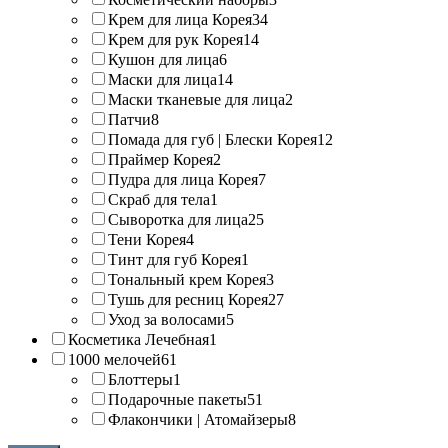
Крем для лица Корея
34
Крем для рук Корея
14
Кушон для лица
6
Маски для лица
14
Маски тканевые для лица
2
Патчи
8
Помада для губ | Блески Корея
12
Праймер Корея
2
Пудра для лица Корея
7
Скраб для тела
1
Сыворотка для лица
25
Тени Корея
4
Тинт для губ Корея
1
Тональный крем Корея
3
Тушь для ресниц Корея
27
Уход за волосами
5
Косметика Лечебная
1
1000 мелочей
61
Блоттеры
1
Подарочные пакеты
51
Флакончики | Атомайзеры
8