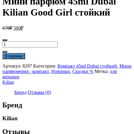
Мини парфюм 45ml Dubai
Kilian Good Girl стойкий
Первоначальная
Текущая
678
₽
500
₽
цена
цена:
составляла
500₽.
Количество
678₽.
товара
Мини
В корзину
парфюм
45ml
Артикул:
8297
Категории:
Компакт 45ml Dubai стойкий
,
Мини
Dubai
парфюмерия - компакт
,
Новинки
,
Скидки %
Метка:
для
Kilian
женщин
Good
Kilian
Girl
стойкий
Бренд
Отзывы (0)
Бренд
Kilian
Отзывы