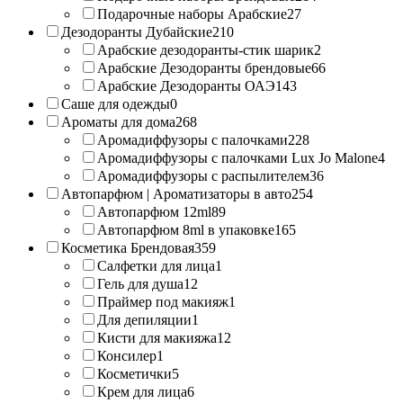
Подарочные наборы Арабские
27
Дезодоранты Дубайские
210
Арабские дезодоранты-стик шарик
2
Арабские Дезодоранты брендовые
66
Арабские Дезодоранты ОАЭ
143
Саше для одежды
0
Ароматы для дома
268
Аромадиффузоры с палочками
228
Аромадиффузоры с палочками Lux Jo Malone
4
Аромадиффузоры с распылителем
36
Автопарфюм | Ароматизаторы в авто
254
Автопарфюм 12ml
89
Автопарфюм 8ml в упаковке
165
Косметика Брендовая
359
Салфетки для лица
1
Гель для душа
12
Праймер под макияж
1
Для депиляции
1
Кисти для макияжа
12
Консилер
1
Косметички
5
Крем для лица
6