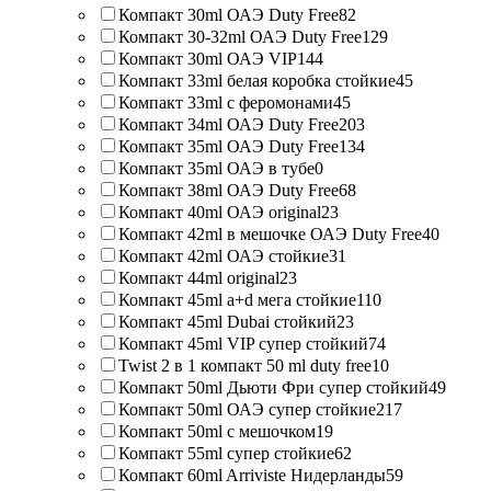
Компакт 30ml ОАЭ Duty Free
82
Компакт 30-32ml ОАЭ Duty Free
129
Компакт 30ml ОАЭ VIP
144
Компакт 33ml белая коробка стойкие
45
Компакт 33ml с феромонами
45
Компакт 34ml ОАЭ Duty Free
203
Компакт 35ml ОАЭ Duty Free
134
Компакт 35ml ОАЭ в тубе
0
Компакт 38ml ОАЭ Duty Free
68
Компакт 40ml ОАЭ original
23
Компакт 42ml в мешочке ОАЭ Duty Free
40
Компакт 42ml ОАЭ стойкие
31
Компакт 44ml original
23
Компакт 45ml a+d мега стойкие
110
Компакт 45ml Dubai стойкий
23
Компакт 45ml VIP супер стойкий
74
Twist 2 в 1 компакт 50 ml duty free
10
Компакт 50ml Дьюти Фри супер стойкий
49
Компакт 50ml ОАЭ супер стойкие
217
Компакт 50ml с мешочком
19
Компакт 55ml супер стойкие
62
Компакт 60ml Arriviste Нидерланды
59