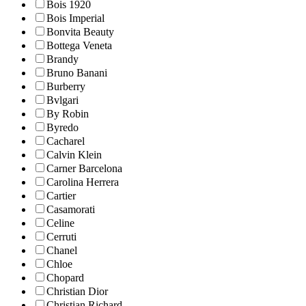
Bois 1920
Bois Imperial
Bonvita Beauty
Bottega Veneta
Brandy
Bruno Banani
Burberry
Bvlgari
By Robin
Byredo
Cacharel
Calvin Klein
Carner Barcelona
Carolina Herrera
Cartier
Casamorati
Celine
Cerruti
Chanel
Chloe
Chopard
Christian Dior
Christian Richard