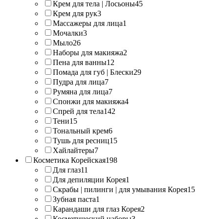
Крем для тела | Лосьоны
45
Крем для рук
3
Массажеры для лица
1
Мочалки
3
Мыло
26
Наборы для макияжа
2
Пена для ванны
12
Помада для губ | Блески
29
Пудра для лица
7
Румяна для лица
7
Спонжи для макияжа
4
Спрей для тела
142
Тени
15
Тональный крем
6
Тушь для ресниц
15
Хайлайтеры
7
Косметика Корейская
198
Для глаз
11
Для депиляции Корея
1
Скрабы | пилинги | для умывания Корея
15
Зубная паста
1
Карандаши для глаз Корея
2
Косметический наборы
3