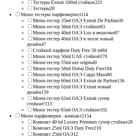
Тестеры Extrait 100ml стойкие
221
Тестеры
20
Мини тестеры парфюмерии
1114
Мини-тестер 35ml ОАЭ Extrait De Parfum
39
Мини-тестер 38ml ОАЭ стойкие
83
Мини-тестер 40ml ОАЭ Lux в мешочке
87
Мини-тестер 40ml ОАЭ в чехле новый
дизайн
47
Стойкий парфюм Duty Free 50 ml
84
Мини-тестер 50ml UAE стойкий!
79
Мини-тестер 55ml оаэ original
0
Мини-тестер 58ml Dubai Duty Free
104
Мини-тестер 60ml ОАЭ Cappi Maso
80
Мини-тестер 60ml ОАЭ Extrait de Parfum
136
Мини-тестер 62ml ОАЭ Extrait новый
дизайн
159
Мини-тестер 62ml ОАЭ Extrait супер
стойкие!
113
Мини тестер 65ml ОАЭ стойкие
102
Мини парфюмерия - компакт
2154
Компакт 40 ml Luxury Premium супер стойкие
28
Компакт 25ml ОАЭ Duty Free
210
Компакт 25ml ОАЭ
12