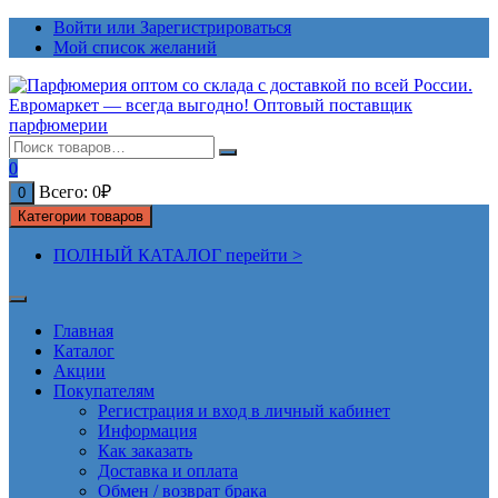
Перейти
Войти или Зарегистрироваться
к
Мой список желаний
содержимому
0
Всего:
0
₽
0
Категории товаров
ПОЛНЫЙ КАТАЛОГ перейти >
Главная
Каталог
Акции
Покупателям
Регистрация и вход в личный кабинет
Информация
Как заказать
Доставка и оплата
Обмен / возврат брака