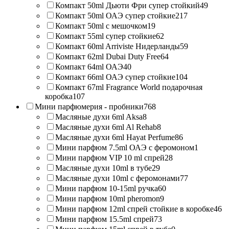
Компакт 50ml Дьюти Фри супер стойкий
49
Компакт 50ml ОАЭ супер стойкие
217
Компакт 50ml с мешочком
19
Компакт 55ml супер стойкие
62
Компакт 60ml Arriviste Нидерланды
59
Компакт 62ml Dubai Duty Free
64
Компакт 64ml ОАЭ
40
Компакт 66ml ОАЭ супер стойкие
104
Компакт 67ml Fragrance World подарочная
коробка
107
Мини парфюмерия - пробники
768
Масляные духи 6ml Aksa
8
Масляные духи 6ml Al Rehab
8
Масляные духи 6ml Hayat Perfume
86
Мини парфюм 7.5ml ОАЭ с феромоном
1
Мини парфюм VIP 10 ml спрей
28
Масляные духи 10ml в тубе
29
Масляные духи 10ml с феромонами
77
Мини парфюм 10-15ml ручка
60
Мини парфюм 10ml pheromon
9
Мини парфюм 12ml спрей стойкие в коробке
46
Мини парфюм 15.5ml спрей
73