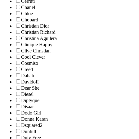
Cerruti
Chanel
Chloe
Chopard
Christian Dior
Christian Richard
Christina Aguilera
Clinique Happy
Clive Christian
Cool Clever
Cosmiso
Creed
Dahab
Davidoff
Dear She
Diesel
Diptyque
Disaar
Dodo Girl
Donna Karan
Dsquared2
Dunhill
Duty Free