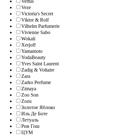
Vertus
Veze
Victoria's Secret
Viktor & Rolf
Vilhelm Parfumerie
Vivienne Sabo
Wokali
Xerjoff
Yamamoto
YodaBeauty
Yves Saint Laurent
Zadig & Voltaire
Zara
Zarko Perfume
Zimaya
Zoo Son
Zozu
Золотое Яблоко
Иль Де Боте
Летуаль
Рив Гош
ЦУМ