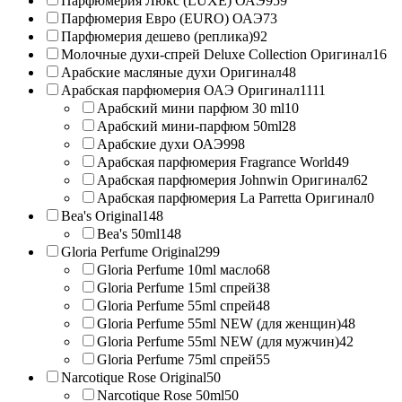
Парфюмерия Люкс (LUXE) ОАЭ
959
Парфюмерия Евро (EURO) ОАЭ
73
Парфюмерия дешево (реплика)
92
Молочные духи-спрей Deluxe Collection Оригинал
16
Арабские масляные духи Оригинал
48
Арабская парфюмерия ОАЭ Оригинал
1111
Арабский мини парфюм 30 ml
10
Арабский мини-парфюм 50ml
28
Арабские духи ОАЭ
998
Арабская парфюмерия Fragrance World
49
Арабская парфюмерия Johnwin Оригинал
62
Арабская парфюмерия La Parretta Оригинал
0
Bea's Original
148
Bea's 50ml
148
Gloria Perfume Original
299
Gloria Perfume 10ml масло
68
Gloria Perfume 15ml спрей
38
Gloria Perfume 55ml спрей
48
Gloria Perfume 55ml NEW (для женщин)
48
Gloria Perfume 55ml NEW (для мужчин)
42
Gloria Perfume 75ml спрей
55
Narcotique Rose Original
50
Narcotique Rose 50ml
50