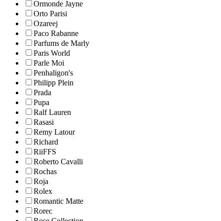
Ormonde Jayne
Orto Parisi
Ozareej
Paco Rabanne
Parfums de Marly
Paris World
Parle Moi
Penhaligon's
Philipp Plein
Prada
Pupa
Ralf Lauren
Rasasi
Remy Latour
Richard
RiiFFS
Roberto Cavalli
Rochas
Roja
Rolex
Romantic Matte
Rorec
Rose Collection