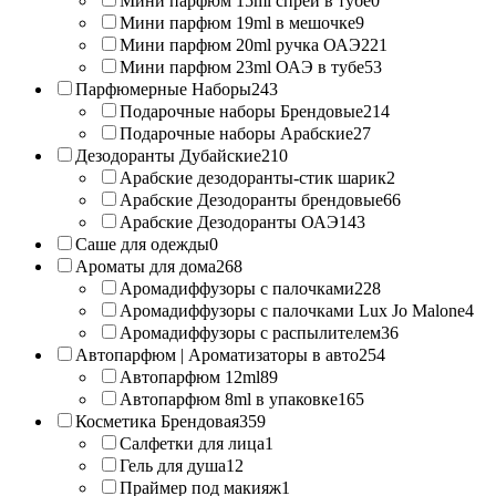
Мини парфюм 15ml спрей в тубе
0
Мини парфюм 19ml в мешочке
9
Мини парфюм 20ml ручка ОАЭ
221
Мини парфюм 23ml ОАЭ в тубе
53
Парфюмерные Наборы
243
Подарочные наборы Брендовые
214
Подарочные наборы Арабские
27
Дезодоранты Дубайские
210
Арабские дезодоранты-стик шарик
2
Арабские Дезодоранты брендовые
66
Арабские Дезодоранты ОАЭ
143
Саше для одежды
0
Ароматы для дома
268
Аромадиффузоры с палочками
228
Аромадиффузоры с палочками Lux Jo Malone
4
Аромадиффузоры с распылителем
36
Автопарфюм | Ароматизаторы в авто
254
Автопарфюм 12ml
89
Автопарфюм 8ml в упаковке
165
Косметика Брендовая
359
Салфетки для лица
1
Гель для душа
12
Праймер под макияж
1