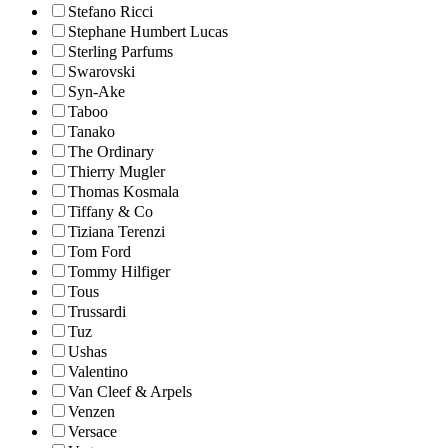
Stefano Ricci
Stephane Humbert Lucas
Sterling Parfums
Swarovski
Syn-Ake
Taboo
Tanako
The Ordinary
Thierry Mugler
Thomas Kosmala
Tiffany & Co
Tiziana Terenzi
Tom Ford
Tommy Hilfiger
Tous
Trussardi
Tuz
Ushas
Valentino
Van Cleef & Arpels
Venzen
Versace