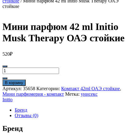
стойкие
/ Мини парфюм 42 ml Initio Musk Therapy ОАЭ
стойкие
Мини парфюм 42 ml Initio
Musk Therapy ОАЭ стойкие
520
₽
Количество
товара
Мини
В корзину
парфюм
Артикул:
35658
Категории:
Компакт 42ml ОАЭ стойкие
,
42
Мини парфюмерия - компакт
Метка:
унисекс
ml
Initio
Initio
Musk
Бренд
Therapy
Отзывы (0)
ОАЭ
стойкие
Бренд