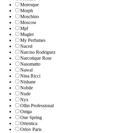
Moresque
Morph
Moschino
Moscow
Mpf
Mugler
My Perfumes
Naced
Narciso Rodriguez
Narcotique Rose
Nasomatto
Nawal
Nina Ricci
Nishane
Nobile
Nude
Nyx
Ollin Professional
Omga
One Spring
Orientica
Orlov Paris