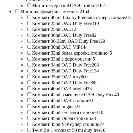
Мини тестер 65ml ОАЭ стойкие
102
Мини парфюмерия - компакт
2154
Компакт 40 ml Luxury Premium супер стойкие
28
Компакт 25ml ОАЭ Duty Free
210
Компакт 25ml ОАЭ
12
Компакт 30ml ОАЭ Duty Free
82
Компакт 30-32ml ОАЭ Duty Free
129
Компакт 30ml ОАЭ VIP
144
Компакт 33ml белая коробка стойкие
45
Компакт 33ml с феромонами
45
Компакт 34ml ОАЭ Duty Free
203
Компакт 35ml ОАЭ Duty Free
134
Компакт 35ml ОАЭ в тубе
0
Компакт 38ml ОАЭ Duty Free
68
Компакт 40ml ОАЭ original
23
Компакт 42ml в мешочке ОАЭ Duty Free
40
Компакт 42ml ОАЭ стойкие
31
Компакт 44ml original
23
Компакт 45ml a+d мега стойкие
110
Компакт 45ml Dubai стойкий
23
Компакт 45ml VIP супер стойкий
74
Twist 2 в 1 компакт 50 ml duty free
10