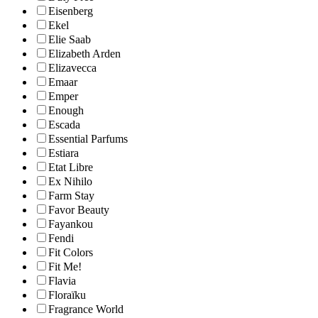
Eisenberg
Ekel
Elie Saab
Elizabeth Arden
Elizavecca
Emaar
Emper
Enough
Escada
Essential Parfums
Estiara
Etat Libre
Ex Nihilo
Farm Stay
Favor Beauty
Fayankou
Fendi
Fit Colors
Fit Me!
Flavia
Floraïku
Fragrance World