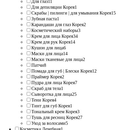
Для глаз
11
Для депиляции Корея
1
Скрабы | пилинги | для умывания Корея
15
Зубная паста
1
Карандаши для глаз Корея
2
Косметический наборы
3
Крем для лица Корея
34
Крем для рук Корея
14
Кушон для лица
6
Маски для лица
14
Маски тканевые для лица
2
Патчи
8
Помада для губ | Блески Корея
12
Праймер Корея
2
Пудра для лица Корея
7
Скраб для тела
1
Сыворотка для лица
25
Тени Корея
4
Тинт для губ Корея
1
Тональный крем Корея
3
Тушь для ресниц Корея
27
Уход за волосами
5
Косметика Лечебная
1