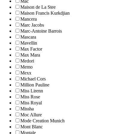
Mac
Maison de La Stee
Maison Francis Kurkdjian
Mancera
Marc Jacobs
Marc-Antoine Barrois
Mascara
Mavellin
Max Factor
Max Mara
Medori
Memo
Mexx
Michael Cors
Million Pauline
Miss Lirenn
Miss Rose
Miss Royal
Missha
Moc Allure
Mode Creation Munich
Mont Blanc
Montale