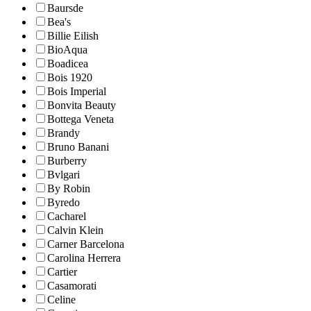
Baursde
Bea's
Billie Eilish
BioAqua
Boadicea
Bois 1920
Bois Imperial
Bonvita Beauty
Bottega Veneta
Brandy
Bruno Banani
Burberry
Bvlgari
By Robin
Byredo
Cacharel
Calvin Klein
Carner Barcelona
Carolina Herrera
Cartier
Casamorati
Celine