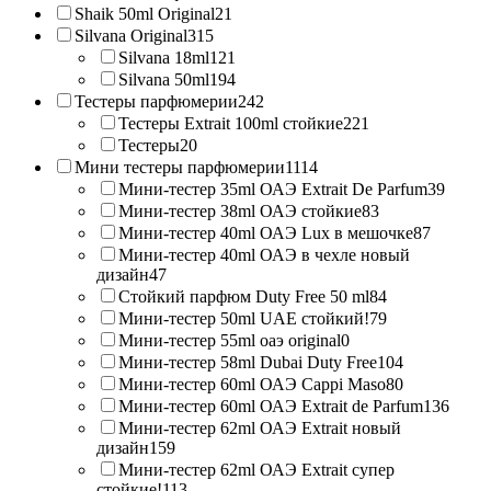
Shaik 50ml Original
21
Silvana Original
315
Silvana 18ml
121
Silvana 50ml
194
Тестеры парфюмерии
242
Тестеры Extrait 100ml стойкие
221
Тестеры
20
Мини тестеры парфюмерии
1114
Мини-тестер 35ml ОАЭ Extrait De Parfum
39
Мини-тестер 38ml ОАЭ стойкие
83
Мини-тестер 40ml ОАЭ Lux в мешочке
87
Мини-тестер 40ml ОАЭ в чехле новый
дизайн
47
Стойкий парфюм Duty Free 50 ml
84
Мини-тестер 50ml UAE стойкий!
79
Мини-тестер 55ml оаэ original
0
Мини-тестер 58ml Dubai Duty Free
104
Мини-тестер 60ml ОАЭ Cappi Maso
80
Мини-тестер 60ml ОАЭ Extrait de Parfum
136
Мини-тестер 62ml ОАЭ Extrait новый
дизайн
159
Мини-тестер 62ml ОАЭ Extrait супер
стойкие!
113