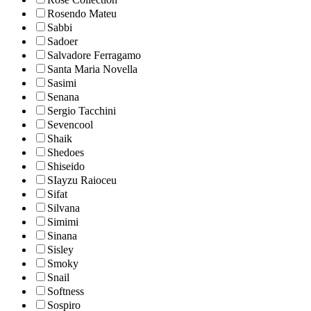
Rosendo Mateu
Sabbi
Sadoer
Salvadore Ferragamo
Santa Maria Novella
Sasimi
Senana
Sergio Tacchini
Sevencool
Shaik
Shedoes
Shiseido
SIayzu Raioceu
Sifat
Silvana
Simimi
Sinana
Sisley
Smoky
Snail
Softness
Sospiro