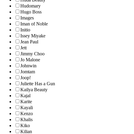
Hudomary
Hugo Boss
Images
Iman of Noble
Initio
Issey Miyake
Jean Paul
Jett
Jimmy Choo
Jo Malone
Johnwin
Jomtam
Joop!
Juliette Has a Gun
Kailya Beauty
Kajal
Karite
Kayali
Kenzo
Khalis
Kiko
Kilian