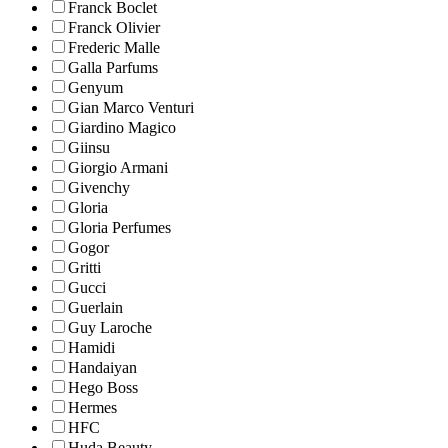
Franck Boclet
Franck Olivier
Frederic Malle
Galla Parfums
Genyum
Gian Marco Venturi
Giardino Magico
Giinsu
Giorgio Armani
Givenchy
Gloria
Gloria Perfumes
Gogor
Gritti
Gucci
Guerlain
Guy Laroche
Hamidi
Handaiyan
Hego Boss
Hermes
HFC
Huda Beauty