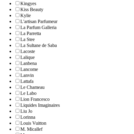
Kingyes
Kiss Beauty
Kylie
L'artisan Parfumeur
La Parfum Galleria
La Parretta
La Stee
La Sultane de Saba
Lacoste
Lalique
Lanbena
Lancome
Lanvin
Lattafa
Le Chameau
Le Labo
Lion Francesco
Liquides Imaginaires
Liu Jo
Lorinna
Louis Vuitton
M. Micallef