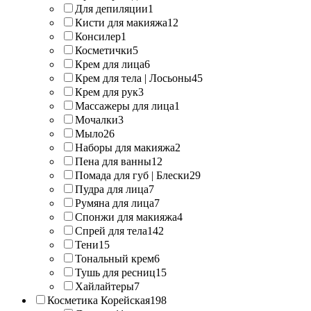
Для депиляции
1
Кисти для макияжа
12
Консилер
1
Косметички
5
Крем для лица
6
Крем для тела | Лосьоны
45
Крем для рук
3
Массажеры для лица
1
Мочалки
3
Мыло
26
Наборы для макияжа
2
Пена для ванны
12
Помада для губ | Блески
29
Пудра для лица
7
Румяна для лица
7
Спонжи для макияжа
4
Спрей для тела
142
Тени
15
Тональный крем
6
Тушь для ресниц
15
Хайлайтеры
7
Косметика Корейская
198