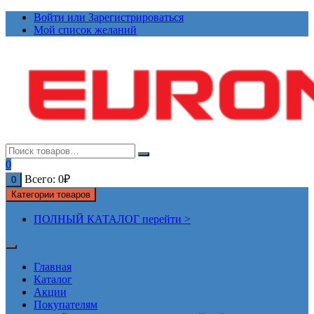
Перейти
Войти или Зарегистрироваться
к
Мой список желаний
содержимому
0
Всего:
0
₽
0
Категории товаров
ПОЛНЫЙ КАТАЛОГ перейти >
Главная
Каталог
Акции
Покупателям