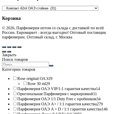
Корзина
© 2026, Парфюмерия оптом со склада с доставкой по всей
России. Евромаркет - всегда выгодно! Оптовый поставщик
парфюмерии. Оптовый склад, г. Москва
Закрыть
Поиск товаров
Search
products:
Категории товаров
Rose original ОАЭ
29
Rose 30 ml
29
Парфюмерия ОАЭ VIP/1:1 гарантия качества
14
Оригинальная Парфюмерия с маркировкой
11
Парфюмерия ОАЭ 1/1 Duty Free с пробником
34
Парфюмерия ОАЭ A+ / 1:1 гарантия качества
279
Парфюмерия ОАЭ A + D / 1:1 гарантия качества
146