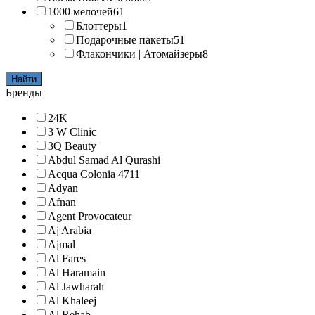
1000 мелочей
61
Блоттеры
1
Подарочные пакеты
51
Флакончики | Атомайзеры
8
Найти
Бренды
24K
3 W Clinic
3Q Beauty
Abdul Samad Al Qurashi
Acqua Colonia 4711
Adyan
Afnan
Agent Provocateur
Aj Arabia
Ajmal
Al Fares
Al Haramain
Al Jawharah
Al Khaleej
Al Rehab