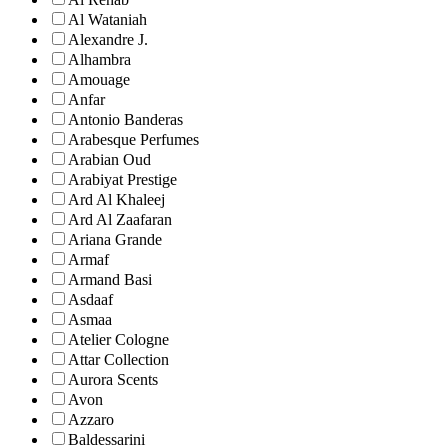
Al Wataniah
Alexandre J.
Alhambra
Amouage
Anfar
Antonio Banderas
Arabesque Perfumes
Arabian Oud
Arabiyat Prestige
Ard Al Khaleej
Ard Al Zaafaran
Ariana Grande
Armaf
Armand Basi
Asdaaf
Asmaa
Atelier Cologne
Attar Collection
Aurora Scents
Avon
Azzaro
Baldessarini