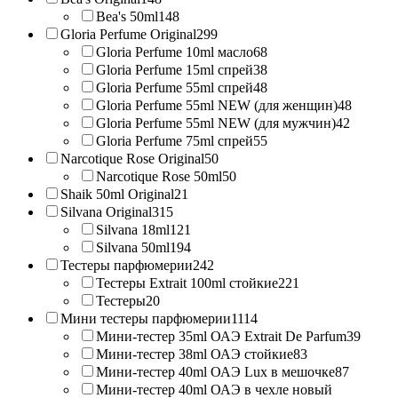
Bea's 50ml
148
Gloria Perfume Original
299
Gloria Perfume 10ml масло
68
Gloria Perfume 15ml спрей
38
Gloria Perfume 55ml спрей
48
Gloria Perfume 55ml NEW (для женщин)
48
Gloria Perfume 55ml NEW (для мужчин)
42
Gloria Perfume 75ml спрей
55
Narcotique Rose Original
50
Narcotique Rose 50ml
50
Shaik 50ml Original
21
Silvana Original
315
Silvana 18ml
121
Silvana 50ml
194
Тестеры парфюмерии
242
Тестеры Extrait 100ml стойкие
221
Тестеры
20
Мини тестеры парфюмерии
1114
Мини-тестер 35ml ОАЭ Extrait De Parfum
39
Мини-тестер 38ml ОАЭ стойкие
83
Мини-тестер 40ml ОАЭ Lux в мешочке
87
Мини-тестер 40ml ОАЭ в чехле новый