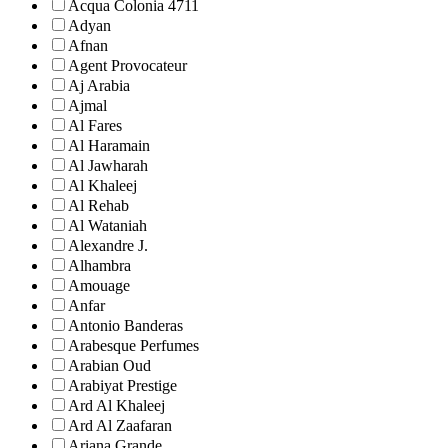
Acqua Colonia 4711
Adyan
Afnan
Agent Provocateur
Aj Arabia
Ajmal
Al Fares
Al Haramain
Al Jawharah
Al Khaleej
Al Rehab
Al Wataniah
Alexandre J.
Alhambra
Amouage
Anfar
Antonio Banderas
Arabesque Perfumes
Arabian Oud
Arabiyat Prestige
Ard Al Khaleej
Ard Al Zaafaran
Ariana Grande