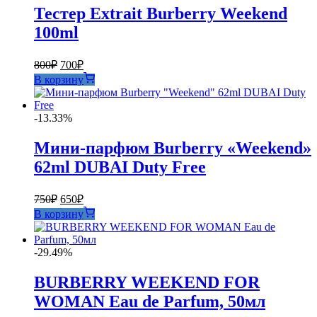
Тестер Extrait Burberry Weekend
100ml
Первоначальная
Текущая
800
₽
700
₽
цена
цена:
В корзину
составляла
700₽.
800₽.
-13.33%
Мини-парфюм Burberry «Weekend»
62ml DUBAI Duty Free
Первоначальная
Текущая
750
₽
650
₽
цена
цена:
В корзину
составляла
650₽.
750₽.
-29.49%
BURBERRY WEEKEND FOR
WOMAN Eau de Parfum, 50мл