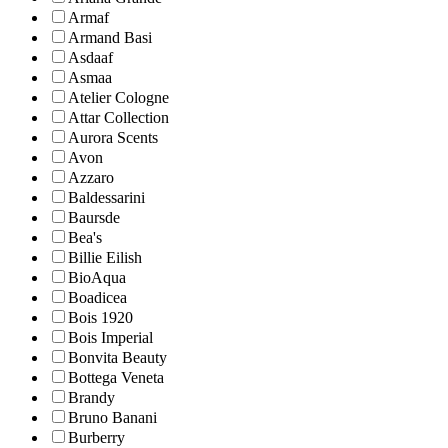
Armaf
Armand Basi
Asdaaf
Asmaa
Atelier Cologne
Attar Collection
Aurora Scents
Avon
Azzaro
Baldessarini
Baursde
Bea's
Billie Eilish
BioAqua
Boadicea
Bois 1920
Bois Imperial
Bonvita Beauty
Bottega Veneta
Brandy
Bruno Banani
Burberry