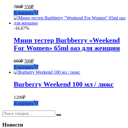
Первоначальная
Текущая
780
₽
550
₽
цена
цена:
В корзину
составляла
550₽.
780₽.
-16.67%
Мини тестер Burbberry «Weekend
For Women» 65ml оаэ для женщин
Первоначальная
Текущая
600
₽
500
₽
цена
цена:
В корзину
составляла
500₽.
600₽.
Burberry Weekend 100 мл / люкс
1200
₽
В корзину
Новости