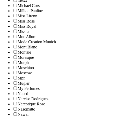
Mexx
Michael Cors
Million Pauline
Miss Lirenn
Miss Rose
Miss Royal
Missha
Moc Allure
Mode Creation Munich
Mont Blanc
Montale
Moresque
Morph
Moschino
Moscow
Mpf
Mugler
My Perfumes
Naced
Narciso Rodriguez
Narcotique Rose
Nasomatto
Nawal