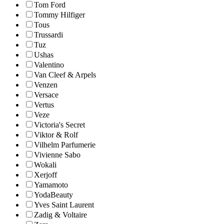
Tom Ford
Tommy Hilfiger
Tous
Trussardi
Tuz
Ushas
Valentino
Van Cleef & Arpels
Venzen
Versace
Vertus
Veze
Victoria's Secret
Viktor & Rolf
Vilhelm Parfumerie
Vivienne Sabo
Wokali
Xerjoff
Yamamoto
YodaBeauty
Yves Saint Laurent
Zadig & Voltaire