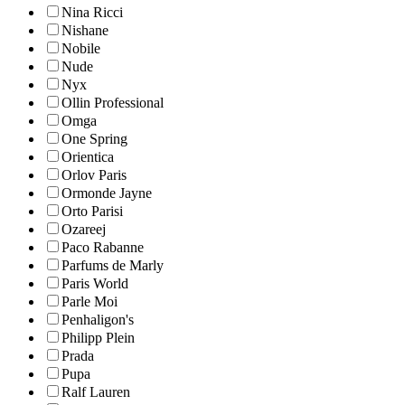
Nina Ricci
Nishane
Nobile
Nude
Nyx
Ollin Professional
Omga
One Spring
Orientica
Orlov Paris
Ormonde Jayne
Orto Parisi
Ozareej
Paco Rabanne
Parfums de Marly
Paris World
Parle Moi
Penhaligon's
Philipp Plein
Prada
Pupa
Ralf Lauren