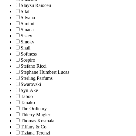
SIayzu Raioceu
Sifat
Silvana
Simimi
Sinana
Sisley
Smoky
Snail
Softness
Sospiro
Stefano Ricci
Stephane Humbert Lucas
Sterling Parfums
Swarovski
Syn-Ake
Taboo
Tanako
The Ordinary
Thierry Mugler
Thomas Kosmala
Tiffany & Co
Tiziana Terenzi