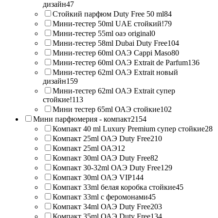
дизайн
47
Стойкий парфюм Duty Free 50 ml
84
Мини-тестер 50ml UAE стойкий!
79
Мини-тестер 55ml оаэ original
0
Мини-тестер 58ml Dubai Duty Free
104
Мини-тестер 60ml ОАЭ Cappi Maso
80
Мини-тестер 60ml ОАЭ Extrait de Parfum
136
Мини-тестер 62ml ОАЭ Extrait новый
дизайн
159
Мини-тестер 62ml ОАЭ Extrait супер
стойкие!
113
Мини тестер 65ml ОАЭ стойкие
102
Мини парфюмерия - компакт
2154
Компакт 40 ml Luxury Premium супер стойкие
28
Компакт 25ml ОАЭ Duty Free
210
Компакт 25ml ОАЭ
12
Компакт 30ml ОАЭ Duty Free
82
Компакт 30-32ml ОАЭ Duty Free
129
Компакт 30ml ОАЭ VIP
144
Компакт 33ml белая коробка стойкие
45
Компакт 33ml с феромонами
45
Компакт 34ml ОАЭ Duty Free
203
Компакт 35ml ОАЭ Duty Free
134