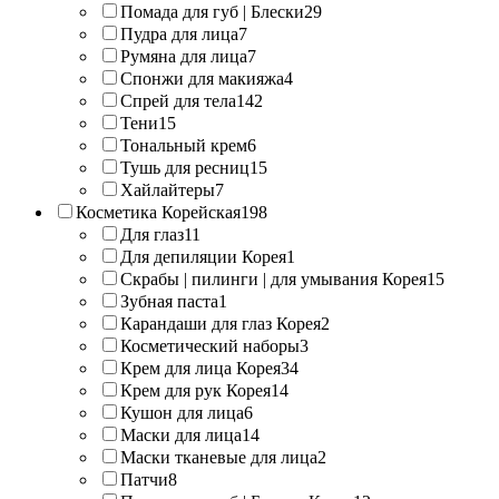
Помада для губ | Блески
29
Пудра для лица
7
Румяна для лица
7
Спонжи для макияжа
4
Спрей для тела
142
Тени
15
Тональный крем
6
Тушь для ресниц
15
Хайлайтеры
7
Косметика Корейская
198
Для глаз
11
Для депиляции Корея
1
Скрабы | пилинги | для умывания Корея
15
Зубная паста
1
Карандаши для глаз Корея
2
Косметический наборы
3
Крем для лица Корея
34
Крем для рук Корея
14
Кушон для лица
6
Маски для лица
14
Маски тканевые для лица
2
Патчи
8