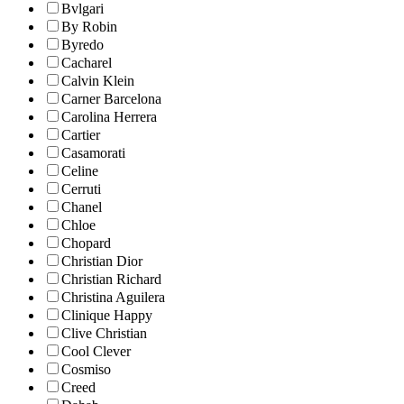
Bvlgari
By Robin
Byredo
Cacharel
Calvin Klein
Carner Barcelona
Carolina Herrera
Cartier
Casamorati
Celine
Cerruti
Chanel
Chloe
Chopard
Christian Dior
Christian Richard
Christina Aguilera
Clinique Happy
Clive Christian
Cool Clever
Cosmiso
Creed