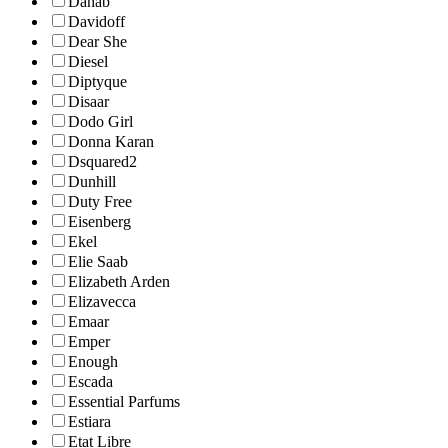
Dahab
Davidoff
Dear She
Diesel
Diptyque
Disaar
Dodo Girl
Donna Karan
Dsquared2
Dunhill
Duty Free
Eisenberg
Ekel
Elie Saab
Elizabeth Arden
Elizavecca
Emaar
Emper
Enough
Escada
Essential Parfums
Estiara
Etat Libre