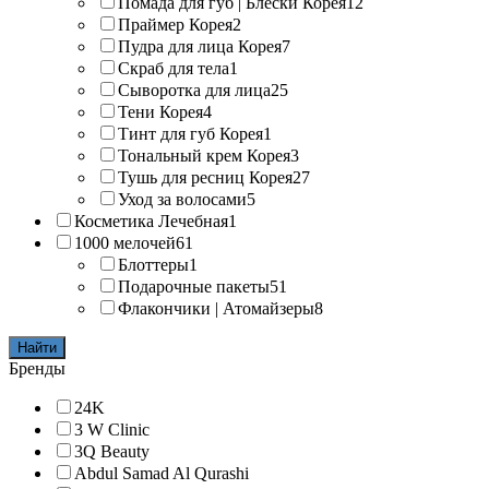
Помада для губ | Блески Корея
12
Праймер Корея
2
Пудра для лица Корея
7
Скраб для тела
1
Сыворотка для лица
25
Тени Корея
4
Тинт для губ Корея
1
Тональный крем Корея
3
Тушь для ресниц Корея
27
Уход за волосами
5
Косметика Лечебная
1
1000 мелочей
61
Блоттеры
1
Подарочные пакеты
51
Флакончики | Атомайзеры
8
Найти
Бренды
24K
3 W Clinic
3Q Beauty
Abdul Samad Al Qurashi