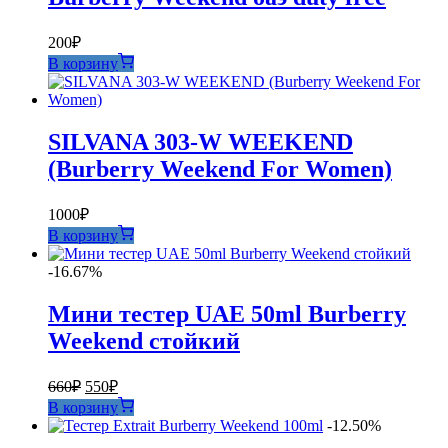
200
₽
В корзину
SILVANA 303-W WEEKEND
(Burberry Weekend For Women)
1000
₽
В корзину
-16.67%
Мини тестер UAE 50ml Burberry
Weekend стойкий
Первоначальная
Текущая
660
₽
550
₽
цена
цена:
В корзину
составляла
550₽.
-12.50%
660₽.