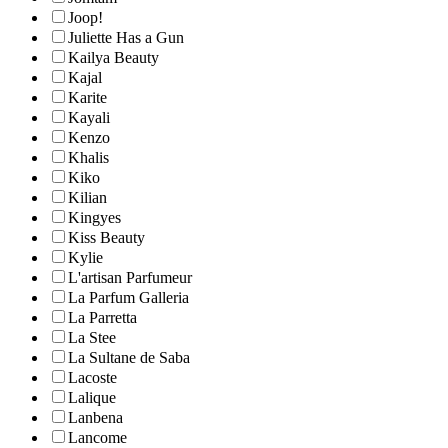
Joop!
Juliette Has a Gun
Kailya Beauty
Kajal
Karite
Kayali
Kenzo
Khalis
Kiko
Kilian
Kingyes
Kiss Beauty
Kylie
L'artisan Parfumeur
La Parfum Galleria
La Parretta
La Stee
La Sultane de Saba
Lacoste
Lalique
Lanbena
Lancome