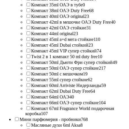
Компакт 35ml ОАЭ в тубе
0
Компакт 38ml ОАЭ Duty Free
68
Компакт 40ml ОАЭ original
23
Компакт 42ml в мешочке ОАЭ Duty Free
40
Компакт 42ml ОАЭ стойкие
31
Компакт 44ml original
23
Компакт 45ml a+d мега стойкие
110
Компакт 45ml Dubai стойкий
23
Компакт 45ml VIP супер стойкий
74
Twist 2 в 1 компакт 50 ml duty free
10
Компакт 50ml Дьюти Фри супер стойкий
49
Компакт 50ml ОАЭ супер стойкие
217
Компакт 50ml с мешочком
19
Компакт 55ml супер стойкие
62
Компакт 60ml Arriviste Нидерланды
59
Компакт 62ml Dubai Duty Free
64
Компакт 64ml ОАЭ
40
Компакт 66ml ОАЭ супер стойкие
104
Компакт 67ml Fragrance World подарочная
коробка
107
Мини парфюмерия - пробники
768
Масляные духи 6ml Aksa
8