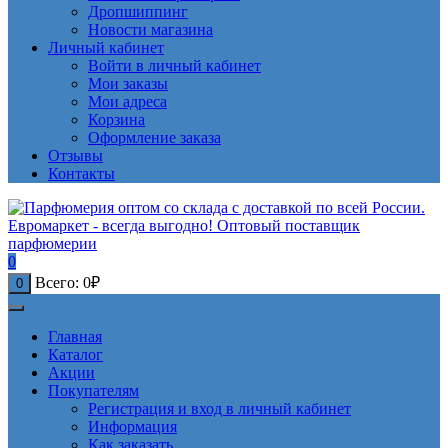
Дропшиппинг
Новости магазина
Личный кабинет
Войти в личный кабинет
Мои заказы
Мои адреса
Корзина
Оформление заказа
Отзывы
Контакты
0
Всего:
0
₽
0
Главная
Каталог
Акции
Покупателям
Регистрация и вход в личный кабинет
Информация
Как заказать