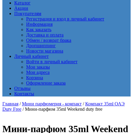
Каталог
Акции
Покупателям
Регистрация и вход в личный кабинет
Информация
Как заказать
Доставка и оплата
Обмен / возврат брака
Дропшиппинг
Новости магазина
Личный кабинет
Войти в личный кабинет
Мои заказы
Мои адреса
Корзина
Оформление заказа
Отзывы
Контакты
Главная
/
Мини парфюмерия - компакт
/
Компакт 35ml ОАЭ
Duty Free
/ Мини-парфюм 35ml Weekend duty free
Мини-парфюм 35ml Weekend