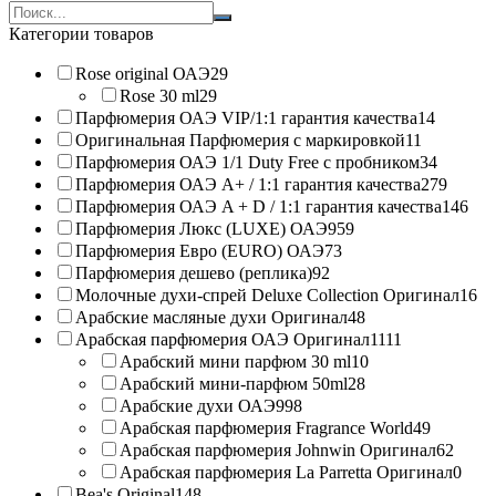
Search
products:
Категории товаров
Rose original ОАЭ
29
Rose 30 ml
29
Парфюмерия ОАЭ VIP/1:1 гарантия качества
14
Оригинальная Парфюмерия с маркировкой
11
Парфюмерия ОАЭ 1/1 Duty Free с пробником
34
Парфюмерия ОАЭ A+ / 1:1 гарантия качества
279
Парфюмерия ОАЭ A + D / 1:1 гарантия качества
146
Парфюмерия Люкс (LUXE) ОАЭ
959
Парфюмерия Евро (EURO) ОАЭ
73
Парфюмерия дешево (реплика)
92
Молочные духи-спрей Deluxe Collection Оригинал
16
Арабские масляные духи Оригинал
48
Арабская парфюмерия ОАЭ Оригинал
1111
Арабский мини парфюм 30 ml
10
Арабский мини-парфюм 50ml
28
Арабские духи ОАЭ
998
Арабская парфюмерия Fragrance World
49
Арабская парфюмерия Johnwin Оригинал
62
Арабская парфюмерия La Parretta Оригинал
0
Bea's Original
148