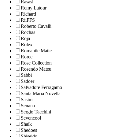
Rasasi
Remy Latour
Richard
RiiFFS
Roberto Cavalli
Rochas
Roja
Rolex
Romantic Matte
Rorec
Rose Collection
Rosendo Mateu
Sabbi
Sadoer
Salvadore Ferragamo
Santa Maria Novella
Sasimi
Senana
Sergio Tacchini
Sevencool
Shaik
Shedoes
Shiseido