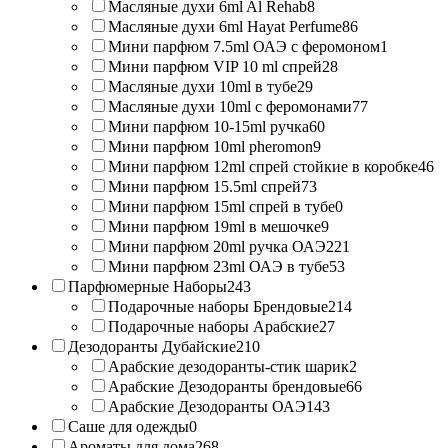
Масляные духи 6ml Al Rehab
8
Масляные духи 6ml Hayat Perfume
86
Мини парфюм 7.5ml ОАЭ с феромоном
1
Мини парфюм VIP 10 ml спрей
28
Масляные духи 10ml в тубе
29
Масляные духи 10ml с феромонами
77
Мини парфюм 10-15ml ручка
60
Мини парфюм 10ml pheromon
9
Мини парфюм 12ml спрей стойкие в коробке
46
Мини парфюм 15.5ml спрей
73
Мини парфюм 15ml спрей в тубе
0
Мини парфюм 19ml в мешочке
9
Мини парфюм 20ml ручка ОАЭ
221
Мини парфюм 23ml ОАЭ в тубе
53
Парфюмерные Наборы
243
Подарочные наборы Брендовые
214
Подарочные наборы Арабские
27
Дезодоранты Дубайские
210
Арабские дезодоранты-стик шарик
2
Арабские Дезодоранты брендовые
66
Арабские Дезодоранты ОАЭ
143
Саше для одежды
0
Ароматы для дома
268