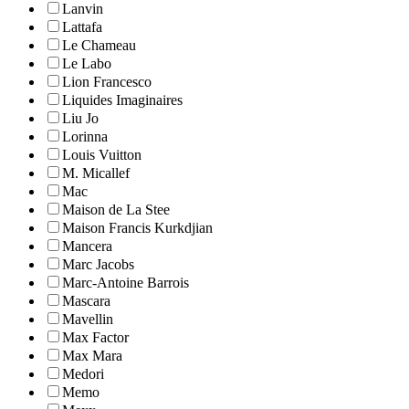
Lanvin
Lattafa
Le Chameau
Le Labo
Lion Francesco
Liquides Imaginaires
Liu Jo
Lorinna
Louis Vuitton
M. Micallef
Mac
Maison de La Stee
Maison Francis Kurkdjian
Mancera
Marc Jacobs
Marc-Antoine Barrois
Mascara
Mavellin
Max Factor
Max Mara
Medori
Memo