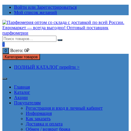
Перейти
Войти или Зарегистрироваться
к
Мой список желаний
содержимому
0
Всего:
0
₽
0
Категории товаров
ПОЛНЫЙ КАТАЛОГ перейти >
Главная
Каталог
Акции
Покупателям
Регистрация и вход в личный кабинет
Информация
Как заказать
Доставка и оплата
Обмен / возврат брака