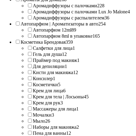
Аромадиффузоры с палочками
228
Аромадиффузоры с палочками Lux Jo Malone
4
Аромадиффузоры с распылителем
36
Автопарфюм | Ароматизаторы в авто
254
Автопарфюм 12ml
89
Автопарфюм 8ml в упаковке
165
Косметика Брендовая
359
Салфетки для лица
1
Гель для душа
12
Праймер под макияж
1
Для депиляции
1
Кисти для макияжа
12
Консилер
1
Косметички
5
Крем для лица
6
Крем для тела | Лосьоны
45
Крем для рук
3
Массажеры для лица
1
Мочалки
3
Мыло
26
Наборы для макияжа
2
Пена для ванны
12