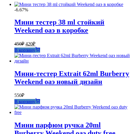
-6.67%
Мини тестер 38 ml стойкий
Weekend оаэ в коробке
Первоначальная
Текущая
450
₽
420
₽
цена
цена:
В корзину
составляла
420₽.
450₽.
Мини-тестер Extrait 62ml Burberry
Weekend оаэ новый дизайн
550
₽
В корзину
Мини парфюм ручка 20ml
Burberry Weekend оаэ duty free