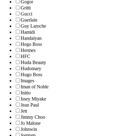
Gogor
Gritti
Gucci
Guerlain
Guy Laroche
Hamidi
Handaiyan
Hego Boss
Hermes
HFC
Huda Beauty
Hudomary
Hugo Boss
Images
Iman of Noble
Initio
Issey Miyake
Jean Paul
Jett
Jimmy Choo
Jo Malone
Johnwin
Jomtam