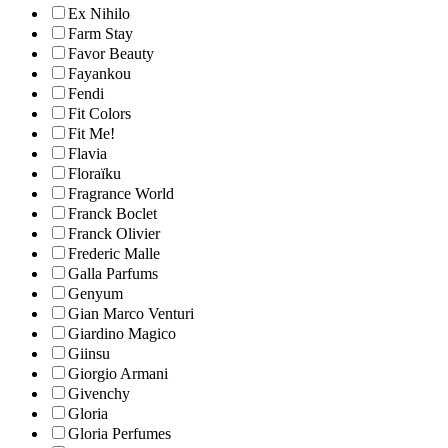
Ex Nihilo
Farm Stay
Favor Beauty
Fayankou
Fendi
Fit Colors
Fit Me!
Flavia
Floraïku
Fragrance World
Franck Boclet
Franck Olivier
Frederic Malle
Galla Parfums
Genyum
Gian Marco Venturi
Giardino Magico
Giinsu
Giorgio Armani
Givenchy
Gloria
Gloria Perfumes