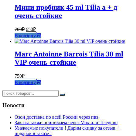
Мини пробник 45 ml Tilia а + д
очень стойкие
Первоначальная
Текущая
700
₽
650
₽
цена
цена:
В корзину
составляла
650₽.
700₽.
Marc Antoinne Barrois Tilia 30 ml
VIP очень стойкие
750
₽
В корзину
Новости
Озон доставка по всей России через пвз
Заказы также принимаем через Max или Telegram
Уважаемые покупатели ! Дарим скидку за отзыв +
подарок в заказе !