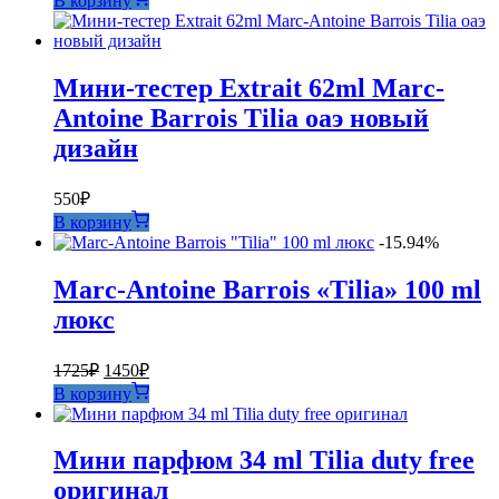
В корзину
составляла
450₽.
500₽.
Мини-тестер Extrait 62ml Marc-
Antoine Barrois Tilia оаэ новый
дизайн
550
₽
В корзину
-15.94%
Marc-Antoine Barrois «Tilia» 100 ml
люкс
Первоначальная
Текущая
1725
₽
1450
₽
цена
цена:
В корзину
составляла
1450₽.
1725₽.
Мини парфюм 34 ml Tilia duty free
оригинал