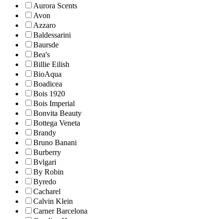
Aurora Scents
Avon
Azzaro
Baldessarini
Baursde
Bea's
Billie Eilish
BioAqua
Boadicea
Bois 1920
Bois Imperial
Bonvita Beauty
Bottega Veneta
Brandy
Bruno Banani
Burberry
Bvlgari
By Robin
Byredo
Cacharel
Calvin Klein
Carner Barcelona