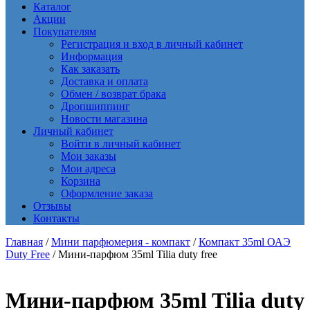
Каталог
Акции
Покупателям
Регистрация и вход в личный кабинет
Информация
Как заказать
Доставка и оплата
Обмен / возврат брака
Дропшиппинг
Новости магазина
Личный кабинет
Войти в личный кабинет
Мои заказы
Мои адреса
Корзина
Оформление заказа
Отзывы
Контакты
Главная
/
Мини парфюмерия - компакт
/
Компакт 35ml ОАЭ
Duty Free
/ Мини-парфюм 35ml Tilia duty free
Мини-парфюм 35ml Tilia duty