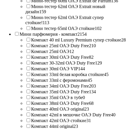
Мини-тестер 60ml ОАЭ Extrait de Parfum
136
Мини-тестер 62ml ОАЭ Extrait новый
дизайн
159
Мини-тестер 62ml ОАЭ Extrait супер
стойкие!
113
Мини тестер 65ml ОАЭ стойкие
102
Мини парфюмерия - компакт
2154
Компакт 40 ml Luxury Premium супер стойкие
28
Компакт 25ml ОАЭ Duty Free
210
Компакт 25ml ОАЭ
12
Компакт 30ml ОАЭ Duty Free
82
Компакт 30-32ml ОАЭ Duty Free
129
Компакт 30ml ОАЭ VIP
144
Компакт 33ml белая коробка стойкие
45
Компакт 33ml с феромонами
45
Компакт 34ml ОАЭ Duty Free
203
Компакт 35ml ОАЭ Duty Free
134
Компакт 35ml ОАЭ в тубе
0
Компакт 38ml ОАЭ Duty Free
68
Компакт 40ml ОАЭ original
23
Компакт 42ml в мешочке ОАЭ Duty Free
40
Компакт 42ml ОАЭ стойкие
31
Компакт 44ml original
23