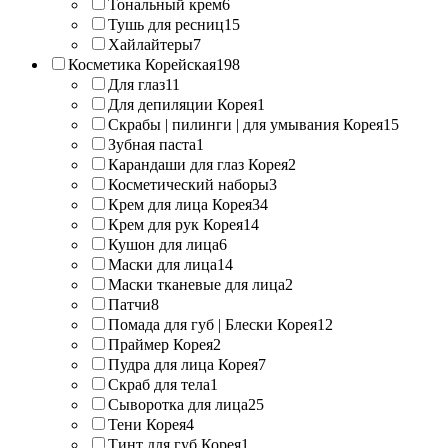
Тональный крем
6
Тушь для ресниц
15
Хайлайтеры
7
Косметика Корейская
198
Для глаз
11
Для депиляции Корея
1
Скрабы | пилинги | для умывания Корея
15
Зубная паста
1
Карандаши для глаз Корея
2
Косметический наборы
3
Крем для лица Корея
34
Крем для рук Корея
14
Кушон для лица
6
Маски для лица
14
Маски тканевые для лица
2
Патчи
8
Помада для губ | Блески Корея
12
Праймер Корея
2
Пудра для лица Корея
7
Скраб для тела
1
Сыворотка для лица
25
Тени Корея
4
Тинт для губ Корея
1