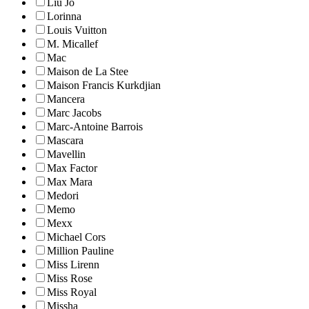
Liu Jo
Lorinna
Louis Vuitton
M. Micallef
Mac
Maison de La Stee
Maison Francis Kurkdjian
Mancera
Marc Jacobs
Marc-Antoine Barrois
Mascara
Mavellin
Max Factor
Max Mara
Medori
Memo
Mexx
Michael Cors
Million Pauline
Miss Lirenn
Miss Rose
Miss Royal
Missha