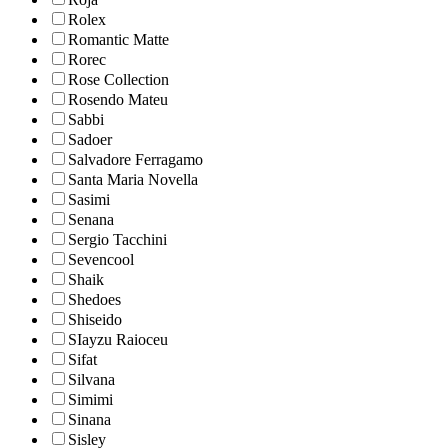
Rolex
Romantic Matte
Rorec
Rose Collection
Rosendo Mateu
Sabbi
Sadoer
Salvadore Ferragamo
Santa Maria Novella
Sasimi
Senana
Sergio Tacchini
Sevencool
Shaik
Shedoes
Shiseido
SIayzu Raioceu
Sifat
Silvana
Simimi
Sinana
Sisley