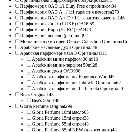
Оригинальная Парфюмерия с маркировкой
11
Парфюмерия ОАЭ 1/1 Duty Free с пробником
34
Парфюмерия ОАЭ A+ / 1:1 гарантия качества
279
Парфюмерия ОАЭ A + D / 1:1 гарантия качества
146
Парфюмерия Люкс (LUXE) ОАЭ
959
Парфюмерия Евро (EURO) ОАЭ
73
Парфюмерия дешево (реплика)
92
Молочные духи-спрей Deluxe Collection Оригинал
16
Арабские масляные духи Оригинал
48
Арабская парфюмерия ОАЭ Оригинал
1111
Арабский мини парфюм 30 ml
10
Арабский мини-парфюм 50ml
28
Арабские духи ОАЭ
998
Арабская парфюмерия Fragrance World
49
Арабская парфюмерия Johnwin Оригинал
62
Арабская парфюмерия La Parretta Оригинал
0
Bea's Original
148
Bea's 50ml
148
Gloria Perfume Original
299
Gloria Perfume 10ml масло
68
Gloria Perfume 15ml спрей
38
Gloria Perfume 55ml спрей
48
Gloria Perfume 55ml NEW (для женщин)
48