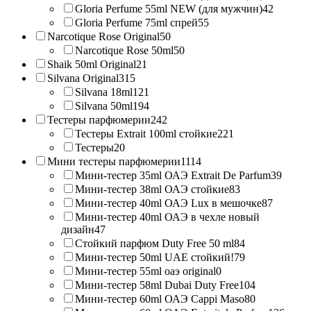
Gloria Perfume 55ml NEW (для мужчин)
42
Gloria Perfume 75ml спрей
55
Narcotique Rose Original
50
Narcotique Rose 50ml
50
Shaik 50ml Original
21
Silvana Original
315
Silvana 18ml
121
Silvana 50ml
194
Тестеры парфюмерии
242
Тестеры Extrait 100ml стойкие
221
Тестеры
20
Мини тестеры парфюмерии
1114
Мини-тестер 35ml ОАЭ Extrait De Parfum
39
Мини-тестер 38ml ОАЭ стойкие
83
Мини-тестер 40ml ОАЭ Lux в мешочке
87
Мини-тестер 40ml ОАЭ в чехле новый
дизайн
47
Стойкий парфюм Duty Free 50 ml
84
Мини-тестер 50ml UAE стойкий!
79
Мини-тестер 55ml оаэ original
0
Мини-тестер 58ml Dubai Duty Free
104
Мини-тестер 60ml ОАЭ Cappi Maso
80