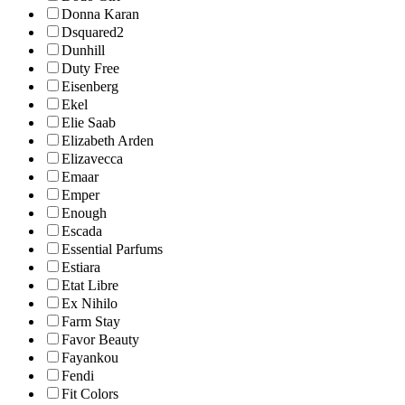
Donna Karan
Dsquared2
Dunhill
Duty Free
Eisenberg
Ekel
Elie Saab
Elizabeth Arden
Elizavecca
Emaar
Emper
Enough
Escada
Essential Parfums
Estiara
Etat Libre
Ex Nihilo
Farm Stay
Favor Beauty
Fayankou
Fendi
Fit Colors