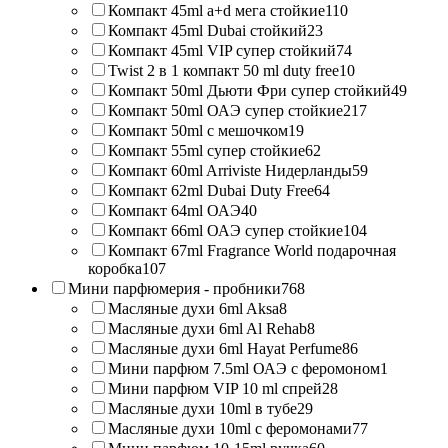
Компакт 45ml a+d мега стойкие
110
Компакт 45ml Dubai стойкий
23
Компакт 45ml VIP супер стойкий
74
Twist 2 в 1 компакт 50 ml duty free
10
Компакт 50ml Дьюти Фри супер стойкий
49
Компакт 50ml ОАЭ супер стойкие
217
Компакт 50ml с мешочком
19
Компакт 55ml супер стойкие
62
Компакт 60ml Arriviste Нидерланды
59
Компакт 62ml Dubai Duty Free
64
Компакт 64ml ОАЭ
40
Компакт 66ml ОАЭ супер стойкие
104
Компакт 67ml Fragrance World подарочная
коробка
107
Мини парфюмерия - пробники
768
Масляные духи 6ml Aksa
8
Масляные духи 6ml Al Rehab
8
Масляные духи 6ml Hayat Perfume
86
Мини парфюм 7.5ml ОАЭ с феромоном
1
Мини парфюм VIP 10 ml спрей
28
Масляные духи 10ml в тубе
29
Масляные духи 10ml с феромонами
77