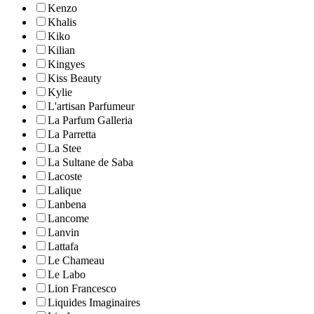
Kenzo
Khalis
Kiko
Kilian
Kingyes
Kiss Beauty
Kylie
L'artisan Parfumeur
La Parfum Galleria
La Parretta
La Stee
La Sultane de Saba
Lacoste
Lalique
Lanbena
Lancome
Lanvin
Lattafa
Le Chameau
Le Labo
Lion Francesco
Liquides Imaginaires