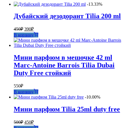
-13.33%
Дубайский дезодорант Tilia 200 ml
Первоначальная
Текущая
450
₽
390
₽
цена
цена:
В корзину
составляла
390₽.
450₽.
Мини парфюм в мешочке 42 ml
Marc-Antoine Barrois Tilia Dubai
Duty Free стойкий
550
₽
В корзину
-10.00%
Мини парфюм Tilia 25ml duty free
Первоначальная
Текущая
500
₽
450
₽
цена
цена: