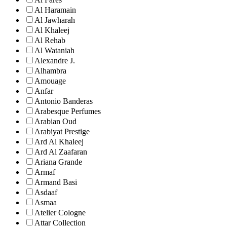
Al Haramain
Al Jawharah
Al Khaleej
Al Rehab
Al Wataniah
Alexandre J.
Alhambra
Amouage
Anfar
Antonio Banderas
Arabesque Perfumes
Arabian Oud
Arabiyat Prestige
Ard Al Khaleej
Ard Al Zaafaran
Ariana Grande
Armaf
Armand Basi
Asdaaf
Asmaa
Atelier Cologne
Attar Collection