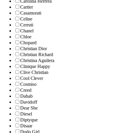
Carolina Herrera
Cartier
Casamorati
Celine
Cerruti
Chanel
Chloe
Chopard
Christian Dior
Christian Richard
Christina Aguilera
Clinique Happy
Clive Christian
Cool Clever
Cosmiso
Creed
Dahab
Davidoff
Dear She
Diesel
Diptyque
Disaar
Dodo Girl