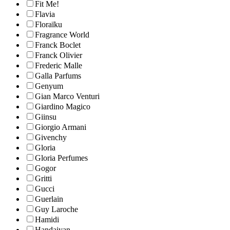
Fit Me!
Flavia
Floraïku
Fragrance World
Franck Boclet
Franck Olivier
Frederic Malle
Galla Parfums
Genyum
Gian Marco Venturi
Giardino Magico
Giinsu
Giorgio Armani
Givenchy
Gloria
Gloria Perfumes
Gogor
Gritti
Gucci
Guerlain
Guy Laroche
Hamidi
Handaiyan