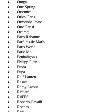
Omga
One Spring
Orientica
Orlov Paris
Ormonde Jayne
Orto Parisi
Ozareej
Paco Rabanne
Parfums de Marly
Paris World
Parle Moi
Penhaligon's
Philipp Plein
Prada
Pupa
Ralf Lauren
Rasasi
Remy Latour
Richard
RiiFFS
Roberto Cavalli
Rochas
Roja