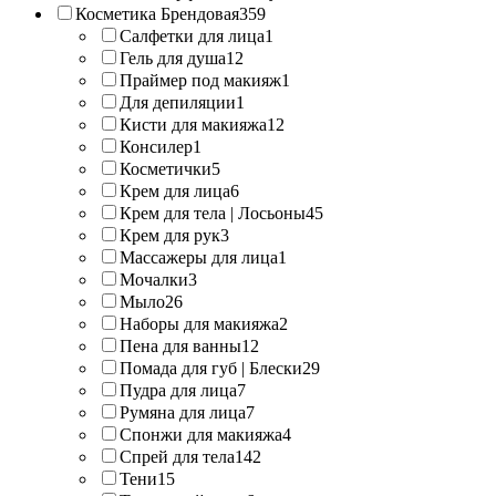
Косметика Брендовая
359
Салфетки для лица
1
Гель для душа
12
Праймер под макияж
1
Для депиляции
1
Кисти для макияжа
12
Консилер
1
Косметички
5
Крем для лица
6
Крем для тела | Лосьоны
45
Крем для рук
3
Массажеры для лица
1
Мочалки
3
Мыло
26
Наборы для макияжа
2
Пена для ванны
12
Помада для губ | Блески
29
Пудра для лица
7
Румяна для лица
7
Спонжи для макияжа
4
Спрей для тела
142
Тени
15