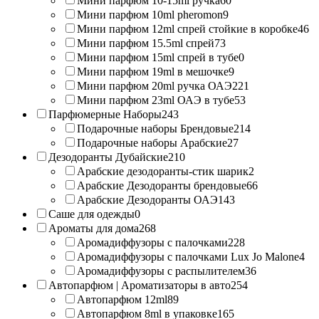
Мини парфюм 10-15ml ручка
60
Мини парфюм 10ml pheromon
9
Мини парфюм 12ml спрей стойкие в коробке
46
Мини парфюм 15.5ml спрей
73
Мини парфюм 15ml спрей в тубе
0
Мини парфюм 19ml в мешочке
9
Мини парфюм 20ml ручка ОАЭ
221
Мини парфюм 23ml ОАЭ в тубе
53
Парфюмерные Наборы
243
Подарочные наборы Брендовые
214
Подарочные наборы Арабские
27
Дезодоранты Дубайские
210
Арабские дезодоранты-стик шарик
2
Арабские Дезодоранты брендовые
66
Арабские Дезодоранты ОАЭ
143
Саше для одежды
0
Ароматы для дома
268
Аромадиффузоры с палочками
228
Аромадиффузоры с палочками Lux Jo Malone
4
Аромадиффузоры с распылителем
36
Автопарфюм | Ароматизаторы в авто
254
Автопарфюм 12ml
89
Автопарфюм 8ml в упаковке
165