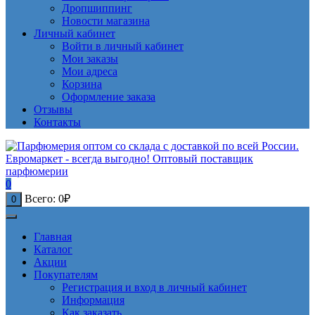
Дропшиппинг
Новости магазина
Личный кабинет
Войти в личный кабинет
Мои заказы
Мои адреса
Корзина
Оформление заказа
Отзывы
Контакты
0
Всего:
0
₽
0
Главная
Каталог
Акции
Покупателям
Регистрация и вход в личный кабинет
Информация
Как заказать