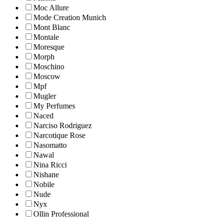
Moc Allure
Mode Creation Munich
Mont Blanc
Montale
Moresque
Morph
Moschino
Moscow
Mpf
Mugler
My Perfumes
Naced
Narciso Rodriguez
Narcotique Rose
Nasomatto
Nawal
Nina Ricci
Nishane
Nobile
Nude
Nyx
Ollin Professional