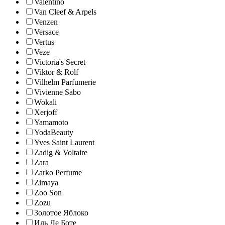
Valentino
Van Cleef & Arpels
Venzen
Versace
Vertus
Veze
Victoria's Secret
Viktor & Rolf
Vilhelm Parfumerie
Vivienne Sabo
Wokali
Xerjoff
Yamamoto
YodaBeauty
Yves Saint Laurent
Zadig & Voltaire
Zara
Zarko Perfume
Zimaya
Zoo Son
Zozu
Золотое Яблоко
Иль Де Боте