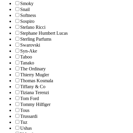
Smoky
Snail
Softness
Sospiro
Stefano Ricci
Stephane Humbert Lucas
Sterling Parfums
Swarovski
Syn-Ake
Taboo
Tanako
The Ordinary
Thierry Mugler
Thomas Kosmala
Tiffany & Co
Tiziana Terenzi
Tom Ford
Tommy Hilfiger
Tous
Trussardi
Tuz
Ushas