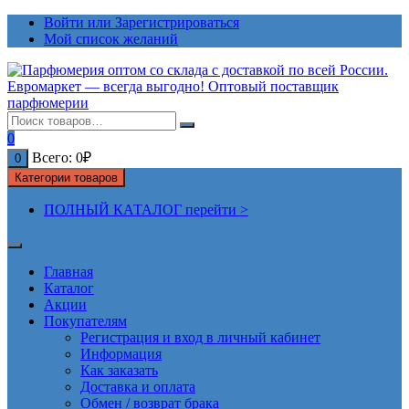
Перейти
Войти или Зарегистрироваться
к
Мой список желаний
содержимому
0
Всего:
0
₽
0
Категории товаров
ПОЛНЫЙ КАТАЛОГ перейти >
Главная
Каталог
Акции
Покупателям
Регистрация и вход в личный кабинет
Информация
Как заказать
Доставка и оплата
Обмен / возврат брака