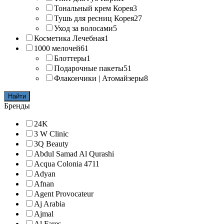
Тональный крем Корея
3
Тушь для ресниц Корея
27
Уход за волосами
5
Косметика Лечебная
1
1000 мелочей
61
Блоттеры
1
Подарочные пакеты
51
Флакончики | Атомайзеры
8
Найти
Бренды
24K
3 W Clinic
3Q Beauty
Abdul Samad Al Qurashi
Acqua Colonia 4711
Adyan
Afnan
Agent Provocateur
Aj Arabia
Ajmal
Al Fares