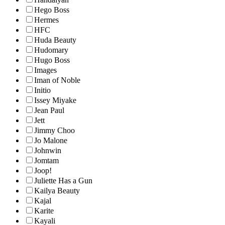
Hego Boss
Hermes
HFC
Huda Beauty
Hudomary
Hugo Boss
Images
Iman of Noble
Initio
Issey Miyake
Jean Paul
Jett
Jimmy Choo
Jo Malone
Johnwin
Jomtam
Joop!
Juliette Has a Gun
Kailya Beauty
Kajal
Karite
Kayali