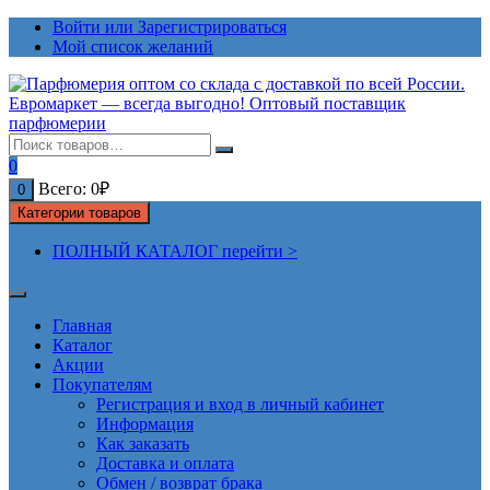
Перейти
Войти или Зарегистрироваться
к
Мой список желаний
содержимому
0
Всего:
0
₽
0
Категории товаров
ПОЛНЫЙ КАТАЛОГ перейти >
Главная
Каталог
Акции
Покупателям
Регистрация и вход в личный кабинет
Информация
Как заказать
Доставка и оплата
Обмен / возврат брака