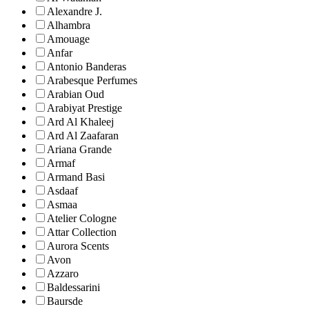
Alexandre J.
Alhambra
Amouage
Anfar
Antonio Banderas
Arabesque Perfumes
Arabian Oud
Arabiyat Prestige
Ard Al Khaleej
Ard Al Zaafaran
Ariana Grande
Armaf
Armand Basi
Asdaaf
Asmaa
Atelier Cologne
Attar Collection
Aurora Scents
Avon
Azzaro
Baldessarini
Baursde