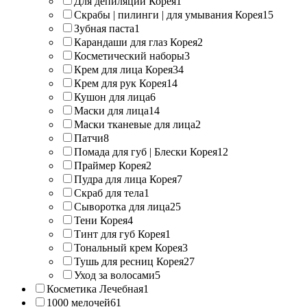
Для депиляции Корея
1
Скрабы | пилинги | для умывания Корея
15
Зубная паста
1
Карандаши для глаз Корея
2
Косметический наборы
3
Крем для лица Корея
34
Крем для рук Корея
14
Кушон для лица
6
Маски для лица
14
Маски тканевые для лица
2
Патчи
8
Помада для губ | Блески Корея
12
Праймер Корея
2
Пудра для лица Корея
7
Скраб для тела
1
Сыворотка для лица
25
Тени Корея
4
Тинт для губ Корея
1
Тональный крем Корея
3
Тушь для ресниц Корея
27
Уход за волосами
5
Косметика Лечебная
1
1000 мелочей
61