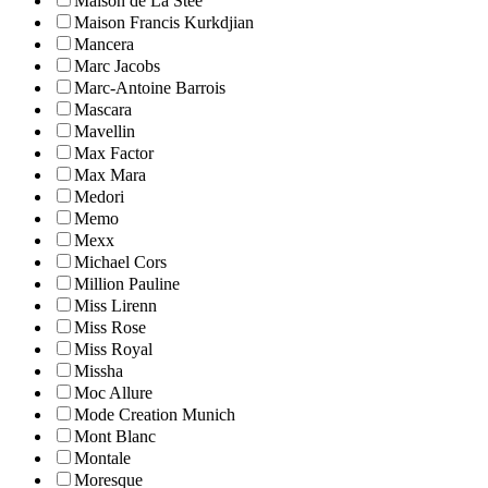
Maison de La Stee
Maison Francis Kurkdjian
Mancera
Marc Jacobs
Marc-Antoine Barrois
Mascara
Mavellin
Max Factor
Max Mara
Medori
Memo
Mexx
Michael Cors
Million Pauline
Miss Lirenn
Miss Rose
Miss Royal
Missha
Moc Allure
Mode Creation Munich
Mont Blanc
Montale
Moresque