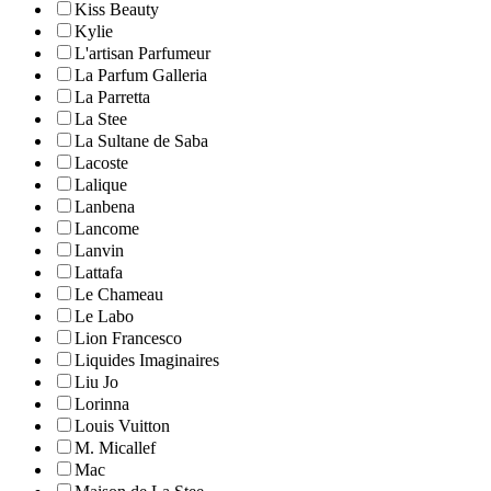
Kiss Beauty
Kylie
L'artisan Parfumeur
La Parfum Galleria
La Parretta
La Stee
La Sultane de Saba
Lacoste
Lalique
Lanbena
Lancome
Lanvin
Lattafa
Le Chameau
Le Labo
Lion Francesco
Liquides Imaginaires
Liu Jo
Lorinna
Louis Vuitton
M. Micallef
Mac