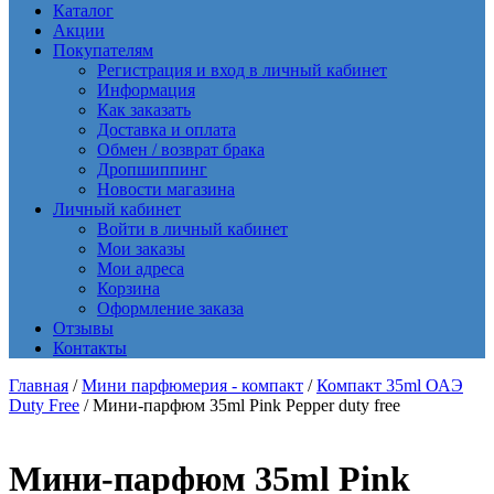
Каталог
Акции
Покупателям
Регистрация и вход в личный кабинет
Информация
Как заказать
Доставка и оплата
Обмен / возврат брака
Дропшиппинг
Новости магазина
Личный кабинет
Войти в личный кабинет
Мои заказы
Мои адреса
Корзина
Оформление заказа
Отзывы
Контакты
Главная
/
Мини парфюмерия - компакт
/
Компакт 35ml ОАЭ
Duty Free
/ Мини-парфюм 35ml Pink Pepper duty free
Мини-парфюм 35ml Pink