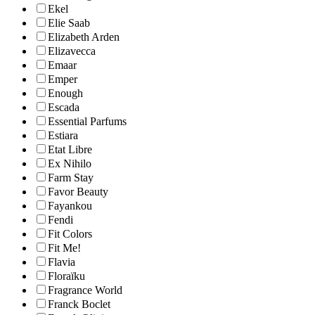
Ekel
Elie Saab
Elizabeth Arden
Elizavecca
Emaar
Emper
Enough
Escada
Essential Parfums
Estiara
Etat Libre
Ex Nihilo
Farm Stay
Favor Beauty
Fayankou
Fendi
Fit Colors
Fit Me!
Flavia
Floraïku
Fragrance World
Franck Boclet