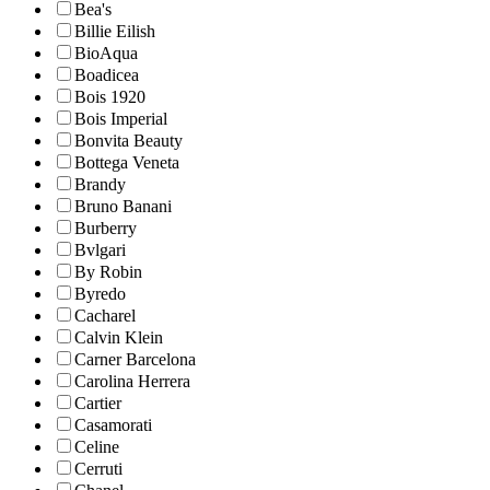
Bea's
Billie Eilish
BioAqua
Boadicea
Bois 1920
Bois Imperial
Bonvita Beauty
Bottega Veneta
Brandy
Bruno Banani
Burberry
Bvlgari
By Robin
Byredo
Cacharel
Calvin Klein
Carner Barcelona
Carolina Herrera
Cartier
Casamorati
Celine
Cerruti