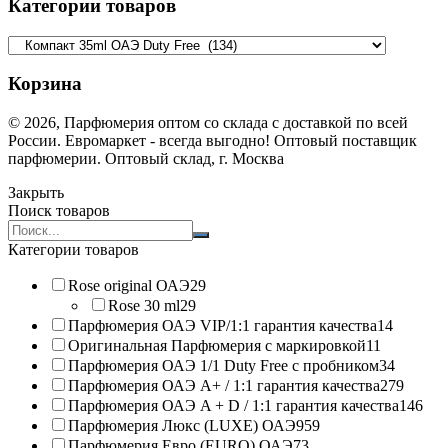
Категории товаров
Корзина
© 2026, Парфюмерия оптом со склада с доставкой по всей
России. Евромаркет - всегда выгодно! Оптовый поставщик
парфюмерии. Оптовый склад, г. Москва
Закрыть
Поиск товаров
Search
products:
Категории товаров
Rose original ОАЭ
29
Rose 30 ml
29
Парфюмерия ОАЭ VIP/1:1 гарантия качества
14
Оригинальная Парфюмерия с маркировкой
11
Парфюмерия ОАЭ 1/1 Duty Free с пробником
34
Парфюмерия ОАЭ A+ / 1:1 гарантия качества
279
Парфюмерия ОАЭ A + D / 1:1 гарантия качества
146
Парфюмерия Люкс (LUXE) ОАЭ
959
Парфюмерия Евро (EURO) ОАЭ
73