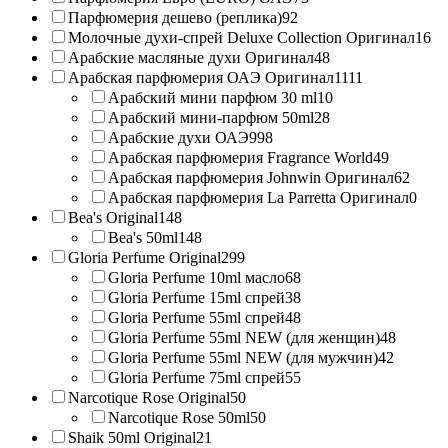
Парфюмерия дешево (реплика)
92
Молочные духи-спрей Deluxe Collection Оригинал
16
Арабские масляные духи Оригинал
48
Арабская парфюмерия ОАЭ Оригинал
1111
Арабский мини парфюм 30 ml
10
Арабский мини-парфюм 50ml
28
Арабские духи ОАЭ
998
Арабская парфюмерия Fragrance World
49
Арабская парфюмерия Johnwin Оригинал
62
Арабская парфюмерия La Parretta Оригинал
0
Bea's Original
148
Bea's 50ml
148
Gloria Perfume Original
299
Gloria Perfume 10ml масло
68
Gloria Perfume 15ml спрей
38
Gloria Perfume 55ml спрей
48
Gloria Perfume 55ml NEW (для женщин)
48
Gloria Perfume 55ml NEW (для мужчин)
42
Gloria Perfume 75ml спрей
55
Narcotique Rose Original
50
Narcotique Rose 50ml
50
Shaik 50ml Original
21