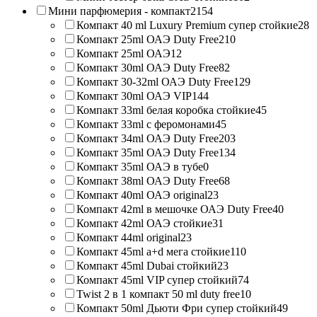
Мини парфюмерия - компакт
2154
Компакт 40 ml Luxury Premium супер стойкие
28
Компакт 25ml ОАЭ Duty Free
210
Компакт 25ml ОАЭ
12
Компакт 30ml ОАЭ Duty Free
82
Компакт 30-32ml ОАЭ Duty Free
129
Компакт 30ml ОАЭ VIP
144
Компакт 33ml белая коробка стойкие
45
Компакт 33ml с феромонами
45
Компакт 34ml ОАЭ Duty Free
203
Компакт 35ml ОАЭ Duty Free
134
Компакт 35ml ОАЭ в тубе
0
Компакт 38ml ОАЭ Duty Free
68
Компакт 40ml ОАЭ original
23
Компакт 42ml в мешочке ОАЭ Duty Free
40
Компакт 42ml ОАЭ стойкие
31
Компакт 44ml original
23
Компакт 45ml a+d мега стойкие
110
Компакт 45ml Dubai стойкий
23
Компакт 45ml VIP супер стойкий
74
Twist 2 в 1 компакт 50 ml duty free
10
Компакт 50ml Дьюти Фри супер стойкий
49