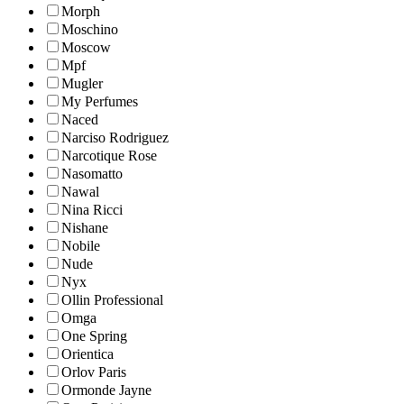
Morph
Moschino
Moscow
Mpf
Mugler
My Perfumes
Naced
Narciso Rodriguez
Narcotique Rose
Nasomatto
Nawal
Nina Ricci
Nishane
Nobile
Nude
Nyx
Ollin Professional
Omga
One Spring
Orientica
Orlov Paris
Ormonde Jayne