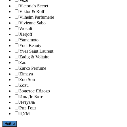
Veze
Victoria's Secret
Viktor & Rolf
Vilhelm Parfumerie
Vivienne Sabo
Wokali
Xerjoff
Yamamoto
YodaBeauty
Yves Saint Laurent
Zadig & Voltaire
Zara
Zarko Perfume
Zimaya
Zoo Son
Zozu
Золотое Яблоко
Иль Де Боте
Летуаль
Рив Гош
ЦУМ
Найти