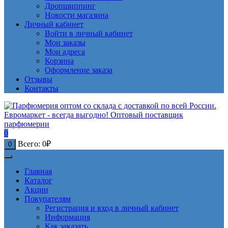
Дропшиппинг
Новости магазина
Личный кабинет
Войти в личный кабинет
Мои заказы
Мои адреса
Корзина
Оформление заказа
Отзывы
Контакты
0
Всего:
0
₽
0
Главная
Каталог
Акции
Покупателям
Регистрация и вход в личный кабинет
Информация
Как заказать