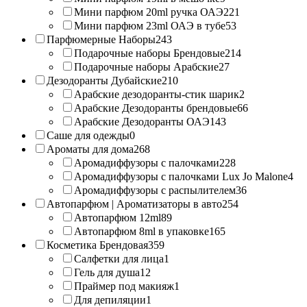
Мини парфюм 20ml ручка ОАЭ
221
Мини парфюм 23ml ОАЭ в тубе
53
Парфюмерные Наборы
243
Подарочные наборы Брендовые
214
Подарочные наборы Арабские
27
Дезодоранты Дубайские
210
Арабские дезодоранты-стик шарик
2
Арабские Дезодоранты брендовые
66
Арабские Дезодоранты ОАЭ
143
Саше для одежды
0
Ароматы для дома
268
Аромадиффузоры с палочками
228
Аромадиффузоры с палочками Lux Jo Malone
4
Аромадиффузоры с распылителем
36
Автопарфюм | Ароматизаторы в авто
254
Автопарфюм 12ml
89
Автопарфюм 8ml в упаковке
165
Косметика Брендовая
359
Салфетки для лица
1
Гель для душа
12
Праймер под макияж
1
Для депиляции
1