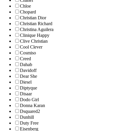
Chanel
Chloe
Chopard
Christian Dior
Christian Richard
Christina Aguilera
Clinique Happy
Clive Christian
Cool Clever
Cosmiso
Creed
Dahab
Davidoff
Dear She
Diesel
Diptyque
Disaar
Dodo Girl
Donna Karan
Dsquared2
Dunhill
Duty Free
Eisenberg