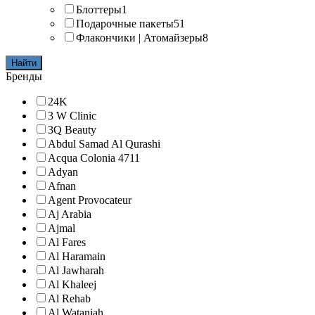
Блоттеры
1
Подарочные пакеты
51
Флакончики | Атомайзеры
8
Найти
Бренды
24K
3 W Clinic
3Q Beauty
Abdul Samad Al Qurashi
Acqua Colonia 4711
Adyan
Afnan
Agent Provocateur
Aj Arabia
Ajmal
Al Fares
Al Haramain
Al Jawharah
Al Khaleej
Al Rehab
Al Wataniah