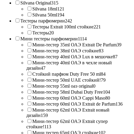
Silvana Original
315
Silvana 18ml
121
Silvana 50ml
194
Тестеры парфюмерии
242
Тестеры Extrait 100ml стойкие
221
Тестеры
20
Мини тестеры парфюмерии
1114
Мини-тестер 35ml ОАЭ Extrait De Parfum
39
Мини-тестер 38ml ОАЭ стойкие
83
Мини-тестер 40ml ОАЭ Lux в мешочке
87
Мини-тестер 40ml ОАЭ в чехле новый
дизайн
47
Стойкий парфюм Duty Free 50 ml
84
Мини-тестер 50ml UAE стойкий!
79
Мини-тестер 55ml оаэ original
0
Мини-тестер 58ml Dubai Duty Free
104
Мини-тестер 60ml ОАЭ Cappi Maso
80
Мини-тестер 60ml ОАЭ Extrait de Parfum
136
Мини-тестер 62ml ОАЭ Extrait новый
дизайн
159
Мини-тестер 62ml ОАЭ Extrait супер
стойкие!
113
Мини тестер 65ml ОАЭ стойкие
102