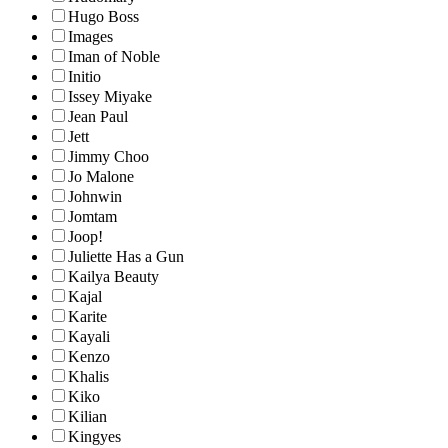
Hugo Boss
Images
Iman of Noble
Initio
Issey Miyake
Jean Paul
Jett
Jimmy Choo
Jo Malone
Johnwin
Jomtam
Joop!
Juliette Has a Gun
Kailya Beauty
Kajal
Karite
Kayali
Kenzo
Khalis
Kiko
Kilian
Kingyes