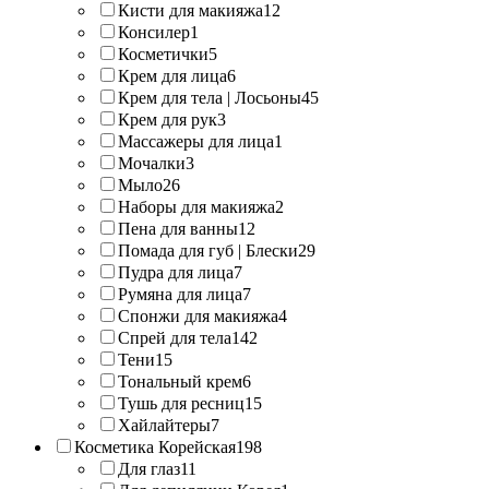
Кисти для макияжа
12
Консилер
1
Косметички
5
Крем для лица
6
Крем для тела | Лосьоны
45
Крем для рук
3
Массажеры для лица
1
Мочалки
3
Мыло
26
Наборы для макияжа
2
Пена для ванны
12
Помада для губ | Блески
29
Пудра для лица
7
Румяна для лица
7
Спонжи для макияжа
4
Спрей для тела
142
Тени
15
Тональный крем
6
Тушь для ресниц
15
Хайлайтеры
7
Косметика Корейская
198
Для глаз
11