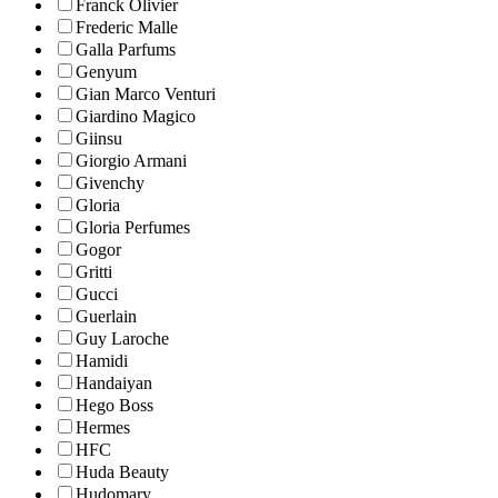
Franck Olivier
Frederic Malle
Galla Parfums
Genyum
Gian Marco Venturi
Giardino Magico
Giinsu
Giorgio Armani
Givenchy
Gloria
Gloria Perfumes
Gogor
Gritti
Gucci
Guerlain
Guy Laroche
Hamidi
Handaiyan
Hego Boss
Hermes
HFC
Huda Beauty
Hudomary