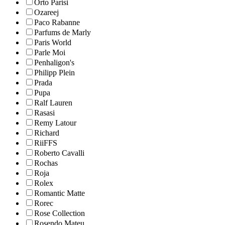
Orto Parisi
Ozareej
Paco Rabanne
Parfums de Marly
Paris World
Parle Moi
Penhaligon's
Philipp Plein
Prada
Pupa
Ralf Lauren
Rasasi
Remy Latour
Richard
RiiFFS
Roberto Cavalli
Rochas
Roja
Rolex
Romantic Matte
Rorec
Rose Collection
Rosendo Mateu