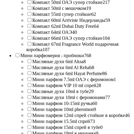
Компакт 50ml ОАЭ супер стойкие
217
Компакт 50ml с мешочком
19
Компакт 55ml супер стойкие
62
Компакт 60ml Arriviste Нидерланды
59
Компакт 62ml Dubai Duty Free
64
Компакт 64ml ОАЭ
40
Компакт 66ml ОАЭ супер стойкие
104
Компакт 67ml Fragrance World подарочная
коробка
107
Мини парфюмерия - пробники
768
Масляные духи 6ml Aksa
8
Масляные духи 6ml Al Rehab
8
Масляные духи 6ml Hayat Perfume
86
Мини парфюм 7.5ml ОАЭ с феромоном
1
Мини парфюм VIP 10 ml спрей
28
Масляные духи 10ml в тубе
29
Масляные духи 10ml с феромонами
77
Мини парфюм 10-15ml ручка
60
Мини парфюм 10ml pheromon
9
Мини парфюм 12ml спрей стойкие в коробке
46
Мини парфюм 15.5ml спрей
73
Мини парфюм 15ml спрей в тубе
0
Мини парфюм 19ml в мешочке
9