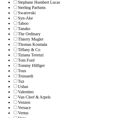
Stephane Humbert Lucas
Sterling Parfums
Swarovski
Syn-Ake
Taboo
Tanako
The Ordinary
Thierry Mugler
Thomas Kosmala
Tiffany & Co
Tiziana Terenzi
Tom Ford
Tommy Hilfiger
Tous
Trussardi
Tuz
Ushas
Valentino
Van Cleef & Arpels
Venzen
Versace
Vertus