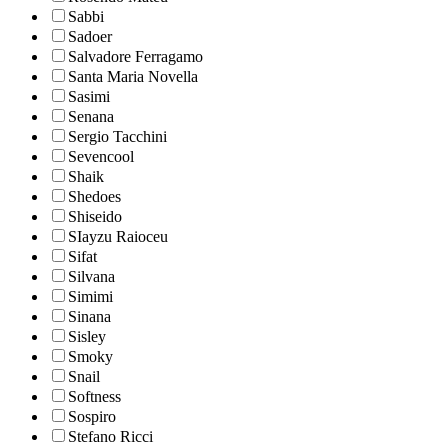
Sabbi
Sadoer
Salvadore Ferragamo
Santa Maria Novella
Sasimi
Senana
Sergio Tacchini
Sevencool
Shaik
Shedoes
Shiseido
SIayzu Raioceu
Sifat
Silvana
Simimi
Sinana
Sisley
Smoky
Snail
Softness
Sospiro
Stefano Ricci