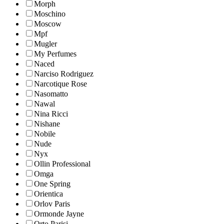
Morph
Moschino
Moscow
Mpf
Mugler
My Perfumes
Naced
Narciso Rodriguez
Narcotique Rose
Nasomatto
Nawal
Nina Ricci
Nishane
Nobile
Nude
Nyx
Ollin Professional
Omga
One Spring
Orientica
Orlov Paris
Ormonde Jayne
Orto Parisi