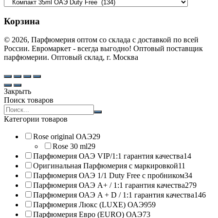
Корзина
© 2026, Парфюмерия оптом со склада с доставкой по всей
России. Евромаркет - всегда выгодно! Оптовый поставщик
парфюмерии. Оптовый склад, г. Москва
Закрыть
Поиск товаров
Search
products:
Категории товаров
Rose original ОАЭ
29
Rose 30 ml
29
Парфюмерия ОАЭ VIP/1:1 гарантия качества
14
Оригинальная Парфюмерия с маркировкой
11
Парфюмерия ОАЭ 1/1 Duty Free с пробником
34
Парфюмерия ОАЭ A+ / 1:1 гарантия качества
279
Парфюмерия ОАЭ A + D / 1:1 гарантия качества
146
Парфюмерия Люкс (LUXE) ОАЭ
959
Парфюмерия Евро (EURO) ОАЭ
73