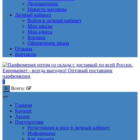
Дропшиппинг
Новости магазина
Личный кабинет
Войти в личный кабинет
Мои заказы
Мои адреса
Корзина
Оформление заказа
Отзывы
Контакты
0
Всего:
0
₽
0
Главная
Каталог
Акции
Покупателям
Регистрация и вход в личный кабинет
Информация
Как заказать