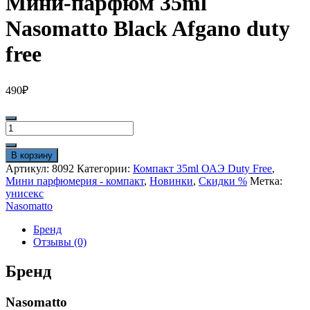
Мини-парфюм 35ml
Nasomatto Black Afgano duty
free
490
₽
Количество
товара
Мини-
В корзину
парфюм
Артикул:
8092
Категории:
Компакт 35ml ОАЭ Duty Free
,
35ml
Мини парфюмерия - компакт
,
Новинки
,
Скидки %
Метка:
Nasomatto
унисекс
Black
Nasomatto
Afgano
duty
Бренд
free
Отзывы (0)
Бренд
Nasomatto