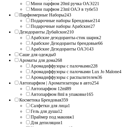
Мини парфюм 20ml ручка ОАЭ
221
Мини парфюм 23ml ОАЭ в тубе
53
Парфюмерные Наборы
243
Подарочные наборы Брендовые
214
Подарочные наборы Арабские
27
Дезодоранты Дубайские
210
Арабские дезодоранты-стик шарик
2
Арабские Дезодоранты брендовые
66
Арабские Дезодоранты ОАЭ
143
Саше для одежды
0
Ароматы для дома
268
Аромадиффузоры с палочками
228
Аромадиффузоры с палочками Lux Jo Malone
4
Аромадиффузоры с распылителем
36
Автопарфюм | Ароматизаторы в авто
254
Автопарфюм 12ml
89
Автопарфюм 8ml в упаковке
165
Косметика Брендовая
359
Салфетки для лица
1
Гель для душа
12
Праймер под макияж
1
Для депиляции
1