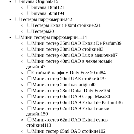
Silvana Original
315
Silvana 18ml
121
Silvana 50ml
194
Тестеры парфюмерии
242
Тестеры Extrait 100ml стойкие
221
Тестеры
20
Мини тестеры парфюмерии
1114
Мини-тестер 35ml ОАЭ Extrait De Parfum
39
Мини-тестер 38ml ОАЭ стойкие
83
Мини-тестер 40ml ОАЭ Lux в мешочке
87
Мини-тестер 40ml ОАЭ в чехле новый
дизайн
47
Стойкий парфюм Duty Free 50 ml
84
Мини-тестер 50ml UAE стойкий!
79
Мини-тестер 55ml оаэ original
0
Мини-тестер 58ml Dubai Duty Free
104
Мини-тестер 60ml ОАЭ Cappi Maso
80
Мини-тестер 60ml ОАЭ Extrait de Parfum
136
Мини-тестер 62ml ОАЭ Extrait новый
дизайн
159
Мини-тестер 62ml ОАЭ Extrait супер
стойкие!
113
Мини тестер 65ml ОАЭ стойкие
102