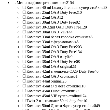
Мини парфюмерия - компакт
2154
Компакт 40 ml Luxury Premium супер стойкие
28
Компакт 25ml ОАЭ Duty Free
210
Компакт 25ml ОАЭ
12
Компакт 30ml ОАЭ Duty Free
82
Компакт 30-32ml ОАЭ Duty Free
129
Компакт 30ml ОАЭ VIP
144
Компакт 33ml белая коробка стойкие
45
Компакт 33ml с феромонами
45
Компакт 34ml ОАЭ Duty Free
203
Компакт 35ml ОАЭ Duty Free
134
Компакт 35ml ОАЭ в тубе
0
Компакт 38ml ОАЭ Duty Free
68
Компакт 40ml ОАЭ original
23
Компакт 42ml в мешочке ОАЭ Duty Free
40
Компакт 42ml ОАЭ стойкие
31
Компакт 44ml original
23
Компакт 45ml a+d мега стойкие
110
Компакт 45ml Dubai стойкий
23
Компакт 45ml VIP супер стойкий
74
Twist 2 в 1 компакт 50 ml duty free
10
Компакт 50ml Дьюти Фри супер стойкий
49