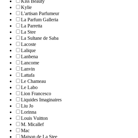
Kiss Beauty
Kylie
L'artisan Parfumeur
La Parfum Galleria
La Parretta
La Stee
La Sultane de Saba
Lacoste
Lalique
Lanbena
Lancome
Lanvin
Lattafa
Le Chameau
Le Labo
Lion Francesco
Liquides Imaginaires
Liu Jo
Lorinna
Louis Vuitton
M. Micallef
Mac
Maison de La Stee