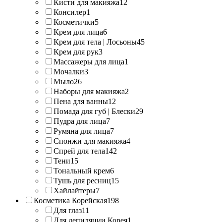
Кисти для макияжа
12
Консилер
1
Косметички
5
Крем для лица
6
Крем для тела | Лосьоны
45
Крем для рук
3
Массажеры для лица
1
Мочалки
3
Мыло
26
Наборы для макияжа
2
Пена для ванны
12
Помада для губ | Блески
29
Пудра для лица
7
Румяна для лица
7
Спонжи для макияжа
4
Спрей для тела
142
Тени
15
Тональный крем
6
Тушь для ресниц
15
Хайлайтеры
7
Косметика Корейская
198
Для глаз
11
Для депиляции Корея
1