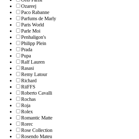
Ozareej
Paco Rabanne
Parfums de Marly
Paris World
Parle Moi
Penhaligon's
Philipp Plein
Prada
Pupa
Ralf Lauren
Rasasi
Remy Latour
Richard
RiiFFS
Roberto Cavalli
Rochas
Roja
Rolex
Romantic Matte
Rorec
Rose Collection
Rosendo Mateu