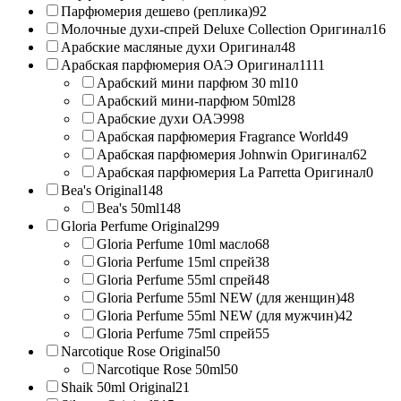
Парфюмерия дешево (реплика)
92
Молочные духи-спрей Deluxe Collection Оригинал
16
Арабские масляные духи Оригинал
48
Арабская парфюмерия ОАЭ Оригинал
1111
Арабский мини парфюм 30 ml
10
Арабский мини-парфюм 50ml
28
Арабские духи ОАЭ
998
Арабская парфюмерия Fragrance World
49
Арабская парфюмерия Johnwin Оригинал
62
Арабская парфюмерия La Parretta Оригинал
0
Bea's Original
148
Bea's 50ml
148
Gloria Perfume Original
299
Gloria Perfume 10ml масло
68
Gloria Perfume 15ml спрей
38
Gloria Perfume 55ml спрей
48
Gloria Perfume 55ml NEW (для женщин)
48
Gloria Perfume 55ml NEW (для мужчин)
42
Gloria Perfume 75ml спрей
55
Narcotique Rose Original
50
Narcotique Rose 50ml
50
Shaik 50ml Original
21