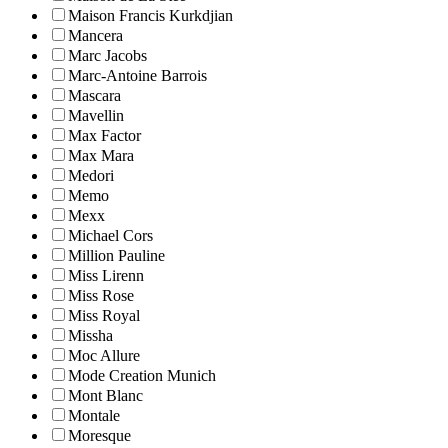
Maison Francis Kurkdjian
Mancera
Marc Jacobs
Marc-Antoine Barrois
Mascara
Mavellin
Max Factor
Max Mara
Medori
Memo
Mexx
Michael Cors
Million Pauline
Miss Lirenn
Miss Rose
Miss Royal
Missha
Moc Allure
Mode Creation Munich
Mont Blanc
Montale
Moresque