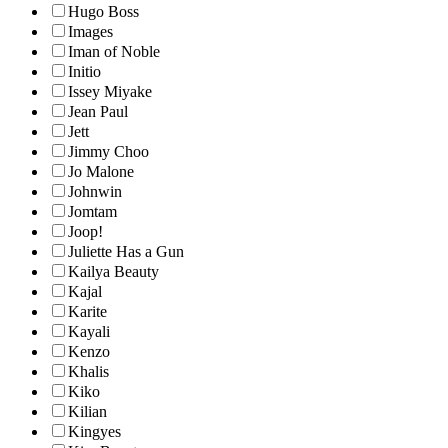
Hugo Boss
Images
Iman of Noble
Initio
Issey Miyake
Jean Paul
Jett
Jimmy Choo
Jo Malone
Johnwin
Jomtam
Joop!
Juliette Has a Gun
Kailya Beauty
Kajal
Karite
Kayali
Kenzo
Khalis
Kiko
Kilian
Kingyes