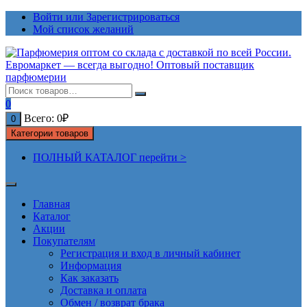
Перейти
Войти или Зарегистрироваться
к
Мой список желаний
содержимому
0
Всего:
0
₽
0
Категории товаров
ПОЛНЫЙ КАТАЛОГ перейти >
Главная
Каталог
Акции
Покупателям
Регистрация и вход в личный кабинет
Информация
Как заказать
Доставка и оплата
Обмен / возврат брака