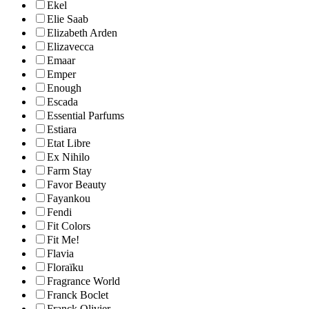
Ekel
Elie Saab
Elizabeth Arden
Elizavecca
Emaar
Emper
Enough
Escada
Essential Parfums
Estiara
Etat Libre
Ex Nihilo
Farm Stay
Favor Beauty
Fayankou
Fendi
Fit Colors
Fit Me!
Flavia
Floraïku
Fragrance World
Franck Boclet
Franck Olivier