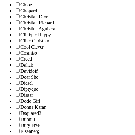
Chloe
Chopard
Christian Dior
Christian Richard
Christina Aguilera
Clinique Happy
Clive Christian
Cool Clever
Cosmiso
Creed
Dahab
Davidoff
Dear She
Diesel
Diptyque
Disaar
Dodo Girl
Donna Karan
Dsquared2
Dunhill
Duty Free
Eisenberg