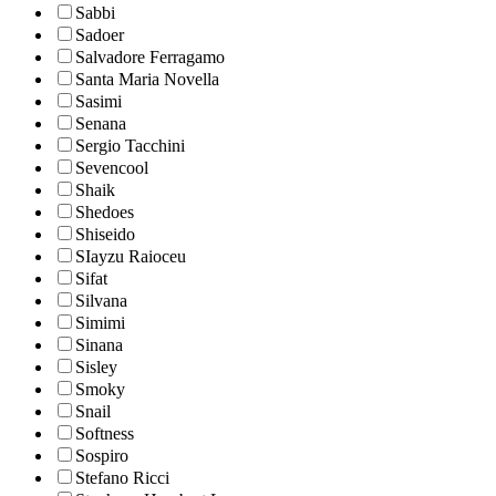
Sabbi
Sadoer
Salvadore Ferragamo
Santa Maria Novella
Sasimi
Senana
Sergio Tacchini
Sevencool
Shaik
Shedoes
Shiseido
SIayzu Raioceu
Sifat
Silvana
Simimi
Sinana
Sisley
Smoky
Snail
Softness
Sospiro
Stefano Ricci