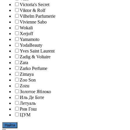
Victoria's Secret
Viktor & Rolf
Vilhelm Parfumerie
Vivienne Sabo
Wokali
Xerjoff
Yamamoto
YodaBeauty
Yves Saint Laurent
Zadig & Voltaire
Zara
Zarko Perfume
Zimaya
Zoo Son
Zozu
Золотое Яблоко
Иль Де Боте
Летуаль
Рив Гош
ЦУМ
Найти