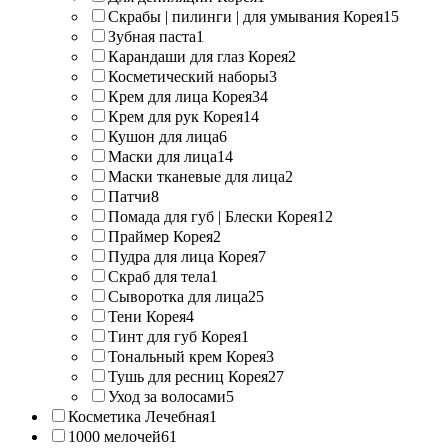
Скрабы | пилинги | для умывания Корея
15
Зубная паста
1
Карандаши для глаз Корея
2
Косметический наборы
3
Крем для лица Корея
34
Крем для рук Корея
14
Кушон для лица
6
Маски для лица
14
Маски тканевые для лица
2
Патчи
8
Помада для губ | Блески Корея
12
Праймер Корея
2
Пудра для лица Корея
7
Скраб для тела
1
Сыворотка для лица
25
Тени Корея
4
Тинт для губ Корея
1
Тональный крем Корея
3
Тушь для ресниц Корея
27
Уход за волосами
5
Косметика Лечебная
1
1000 мелочей
61