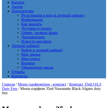
Каталог
Акции
Покупателям
Регистрация и вход в личный кабинет
Информация
Как заказать
Доставка и оплата
Обмен / возврат брака
Дропшиппинг
Новости магазина
Личный кабинет
Войти в личный кабинет
Мои заказы
Мои адреса
Корзина
Оформление заказа
Отзывы
Контакты
Главная
/
Мини парфюмерия - компакт
/
Компакт 35ml ОАЭ
Duty Free
/ Мини-парфюм 35ml Nasomatto Black Afgano duty
free