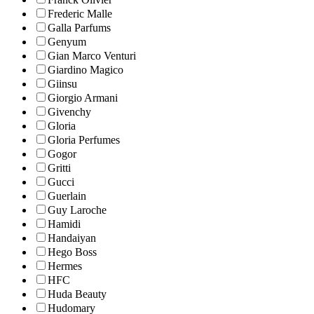
Frederic Malle
Galla Parfums
Genyum
Gian Marco Venturi
Giardino Magico
Giinsu
Giorgio Armani
Givenchy
Gloria
Gloria Perfumes
Gogor
Gritti
Gucci
Guerlain
Guy Laroche
Hamidi
Handaiyan
Hego Boss
Hermes
HFC
Huda Beauty
Hudomary