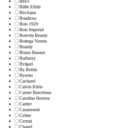
Bea's
Billie Eilish
BioAqua
Boadicea
Bois 1920
Bois Imperial
Bonvita Beauty
Bottega Veneta
Brandy
Bruno Banani
Burberry
Bvlgari
By Robin
Byredo
Cacharel
Calvin Klein
Carner Barcelona
Carolina Herrera
Cartier
Casamorati
Celine
Cerruti
Chanel