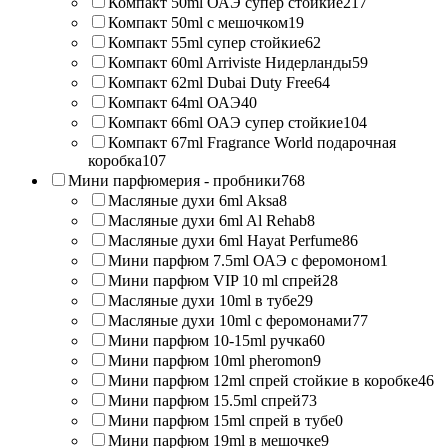
Компакт 50ml ОАЭ супер стойкие
217
Компакт 50ml с мешочком
19
Компакт 55ml супер стойкие
62
Компакт 60ml Arriviste Нидерланды
59
Компакт 62ml Dubai Duty Free
64
Компакт 64ml ОАЭ
40
Компакт 66ml ОАЭ супер стойкие
104
Компакт 67ml Fragrance World подарочная
коробка
107
Мини парфюмерия - пробники
768
Масляные духи 6ml Aksa
8
Масляные духи 6ml Al Rehab
8
Масляные духи 6ml Hayat Perfume
86
Мини парфюм 7.5ml ОАЭ с феромоном
1
Мини парфюм VIP 10 ml спрей
28
Масляные духи 10ml в тубе
29
Масляные духи 10ml с феромонами
77
Мини парфюм 10-15ml ручка
60
Мини парфюм 10ml pheromon
9
Мини парфюм 12ml спрей стойкие в коробке
46
Мини парфюм 15.5ml спрей
73
Мини парфюм 15ml спрей в тубе
0
Мини парфюм 19ml в мешочке
9