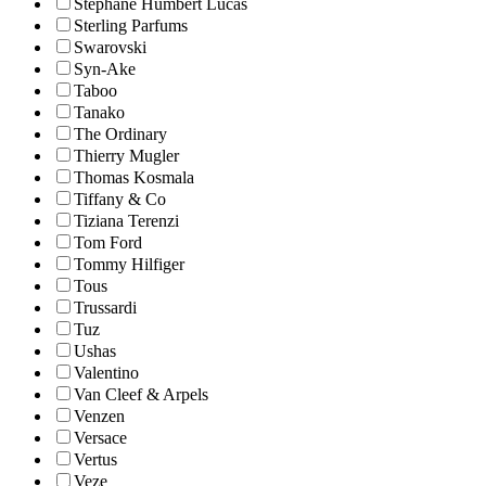
Stephane Humbert Lucas
Sterling Parfums
Swarovski
Syn-Ake
Taboo
Tanako
The Ordinary
Thierry Mugler
Thomas Kosmala
Tiffany & Co
Tiziana Terenzi
Tom Ford
Tommy Hilfiger
Tous
Trussardi
Tuz
Ushas
Valentino
Van Cleef & Arpels
Venzen
Versace
Vertus
Veze