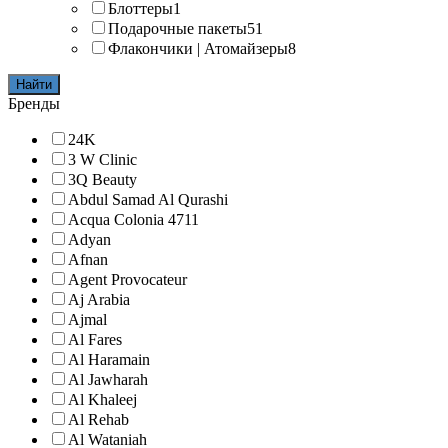
Блоттеры
1
Подарочные пакеты
51
Флакончики | Атомайзеры
8
Найти
Бренды
24K
3 W Clinic
3Q Beauty
Abdul Samad Al Qurashi
Acqua Colonia 4711
Adyan
Afnan
Agent Provocateur
Aj Arabia
Ajmal
Al Fares
Al Haramain
Al Jawharah
Al Khaleej
Al Rehab
Al Wataniah