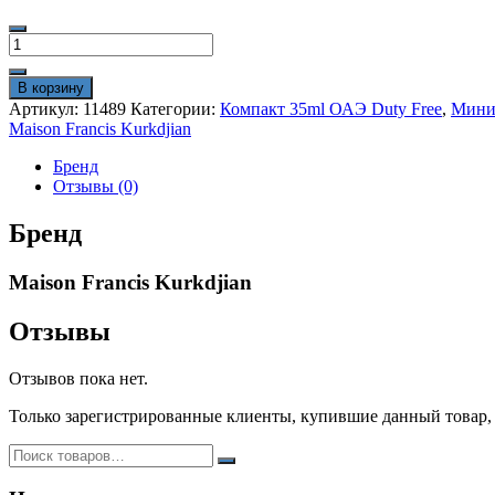
Количество
товара
Мини-
В корзину
парфюм
Артикул:
11489
Категории:
Компакт 35ml ОАЭ Duty Free
,
Мини 
35ml
Maison Francis Kurkdjian
Maison
Francis
Бренд
Kurkjian
Отзывы (0)
Baccarat
Rouge
Бренд
540
duty
Maison Francis Kurkdjian
free
Отзывы
Отзывов пока нет.
Только зарегистрированные клиенты, купившие данный товар,