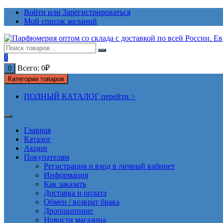
Перейти
Войти или Зарегистрироваться
к
Мой список желаний
содержимому
0
Всего:
0
₽
0
Категории товаров
ПОЛНЫЙ КАТАЛОГ перейти >
Главная
Каталог
Акции
Покупателям
Регистрация и вход в личный кабинет
Информация
Как заказать
Доставка и оплата
Обмен / возврат брака
Дропшиппинг
Новости магазина