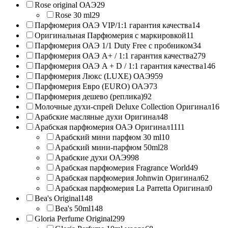
Rose original ОАЭ
29
Rose 30 ml
29
Парфюмерия ОАЭ VIP/1:1 гарантия качества
14
Оригинальная Парфюмерия с маркировкой
11
Парфюмерия ОАЭ 1/1 Duty Free с пробником
34
Парфюмерия ОАЭ A+ / 1:1 гарантия качества
279
Парфюмерия ОАЭ A + D / 1:1 гарантия качества
146
Парфюмерия Люкс (LUXE) ОАЭ
959
Парфюмерия Евро (EURO) ОАЭ
73
Парфюмерия дешево (реплика)
92
Молочные духи-спрей Deluxe Collection Оригинал
16
Арабские масляные духи Оригинал
48
Арабская парфюмерия ОАЭ Оригинал
1111
Арабский мини парфюм 30 ml
10
Арабский мини-парфюм 50ml
28
Арабские духи ОАЭ
998
Арабская парфюмерия Fragrance World
49
Арабская парфюмерия Johnwin Оригинал
62
Арабская парфюмерия La Parretta Оригинал
0
Bea's Original
148
Bea's 50ml
148
Gloria Perfume Original
299