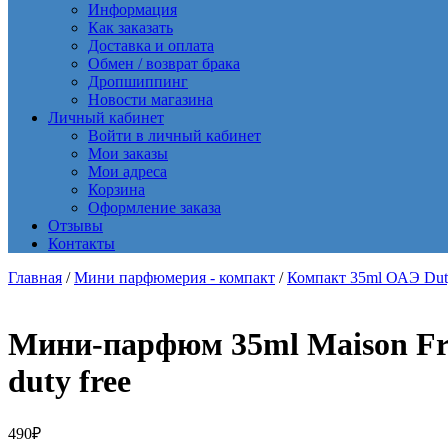
Информация
Как заказать
Доставка и оплата
Обмен / возврат брака
Дропшиппинг
Новости магазина
Личный кабинет
Войти в личный кабинет
Мои заказы
Мои адреса
Корзина
Оформление заказа
Отзывы
Контакты
Главная
/
Мини парфюмерия - компакт
/
Компакт 35ml ОАЭ Dut
Мини-парфюм 35ml Maison Fra
duty free
490
₽