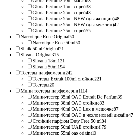
Gloria Perfume 10ml масло
68
Gloria Perfume 15ml спрей
38
Gloria Perfume 55ml спрей
48
Gloria Perfume 55ml NEW (для женщин)
48
Gloria Perfume 55ml NEW (для мужчин)
42
Gloria Perfume 75ml спрей
55
Narcotique Rose Original
50
Narcotique Rose 50ml
50
Shaik 50ml Original
21
Silvana Original
315
Silvana 18ml
121
Silvana 50ml
194
Тестеры парфюмерии
242
Тестеры Extrait 100ml стойкие
221
Тестеры
20
Мини тестеры парфюмерии
1114
Мини-тестер 35ml ОАЭ Extrait De Parfum
39
Мини-тестер 38ml ОАЭ стойкие
83
Мини-тестер 40ml ОАЭ Lux в мешочке
87
Мини-тестер 40ml ОАЭ в чехле новый дизайн
47
Стойкий парфюм Duty Free 50 ml
84
Мини-тестер 50ml UAE стойкий!
79
Мини-тестер 55ml оаэ original
0