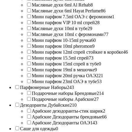
Масляные духи 6ml Al Rehab
8
Масляные духи 6ml Hayat Perfume
86
Мини парфюм 7.5ml ОАЭ с феромоном
1
Мини парфюм VIP 10 ml спрей
28
Масляные духи 10ml в тубе
29
Масляные духи 10ml с феромонами
77
Мини парфюм 10-15ml ручка
60
Мини парфюм 10ml pheromon
9
Мини парфюм 12ml спрей стойкие в коробке
46
Мини парфюм 15.5ml спрей
73
Мини парфюм 15ml спрей в тубе
0
Мини парфюм 19ml в мешочке
9
Мини парфюм 20ml ручка ОАЭ
221
Мини парфюм 23ml ОАЭ в тубе
53
Парфюмерные Наборы
243
Подарочные наборы Брендовые
214
Подарочные наборы Арабские
27
Дезодоранты Дубайские
210
Арабские дезодоранты-стик шарик
2
Арабские Дезодоранты брендовые
66
Арабские Дезодоранты ОАЭ
143
Саше для одежды
0