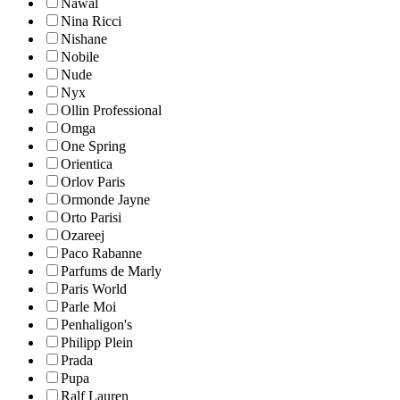
Nawal
Nina Ricci
Nishane
Nobile
Nude
Nyx
Ollin Professional
Omga
One Spring
Orientica
Orlov Paris
Ormonde Jayne
Orto Parisi
Ozareej
Paco Rabanne
Parfums de Marly
Paris World
Parle Moi
Penhaligon's
Philipp Plein
Prada
Pupa
Ralf Lauren