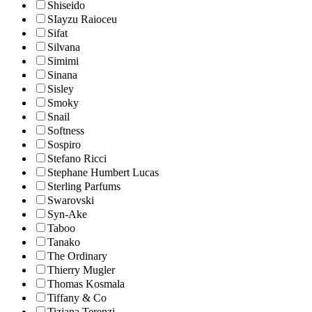
Shiseido
SIayzu Raioceu
Sifat
Silvana
Simimi
Sinana
Sisley
Smoky
Snail
Softness
Sospiro
Stefano Ricci
Stephane Humbert Lucas
Sterling Parfums
Swarovski
Syn-Ake
Taboo
Tanako
The Ordinary
Thierry Mugler
Thomas Kosmala
Tiffany & Co
Tiziana Terenzi