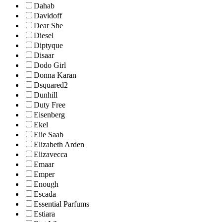
Dahab
Davidoff
Dear She
Diesel
Diptyque
Disaar
Dodo Girl
Donna Karan
Dsquared2
Dunhill
Duty Free
Eisenberg
Ekel
Elie Saab
Elizabeth Arden
Elizavecca
Emaar
Emper
Enough
Escada
Essential Parfums
Estiara