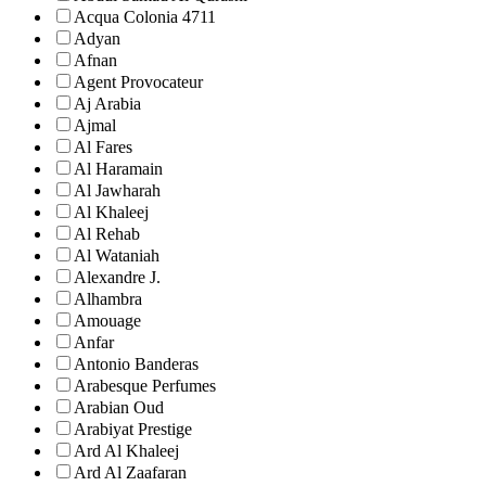
Acqua Colonia 4711
Adyan
Afnan
Agent Provocateur
Aj Arabia
Ajmal
Al Fares
Al Haramain
Al Jawharah
Al Khaleej
Al Rehab
Al Wataniah
Alexandre J.
Alhambra
Amouage
Anfar
Antonio Banderas
Arabesque Perfumes
Arabian Oud
Arabiyat Prestige
Ard Al Khaleej
Ard Al Zaafaran