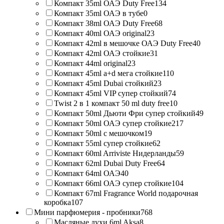
Компакт 35ml ОАЭ Duty Free
134
Компакт 35ml ОАЭ в тубе
0
Компакт 38ml ОАЭ Duty Free
68
Компакт 40ml ОАЭ original
23
Компакт 42ml в мешочке ОАЭ Duty Free
40
Компакт 42ml ОАЭ стойкие
31
Компакт 44ml original
23
Компакт 45ml a+d мега стойкие
110
Компакт 45ml Dubai стойкий
23
Компакт 45ml VIP супер стойкий
74
Twist 2 в 1 компакт 50 ml duty free
10
Компакт 50ml Дьюти Фри супер стойкий
49
Компакт 50ml ОАЭ супер стойкие
217
Компакт 50ml с мешочком
19
Компакт 55ml супер стойкие
62
Компакт 60ml Arriviste Нидерланды
59
Компакт 62ml Dubai Duty Free
64
Компакт 64ml ОАЭ
40
Компакт 66ml ОАЭ супер стойкие
104
Компакт 67ml Fragrance World подарочная
коробка
107
Мини парфюмерия - пробники
768
Масляные духи 6ml Aksa
8