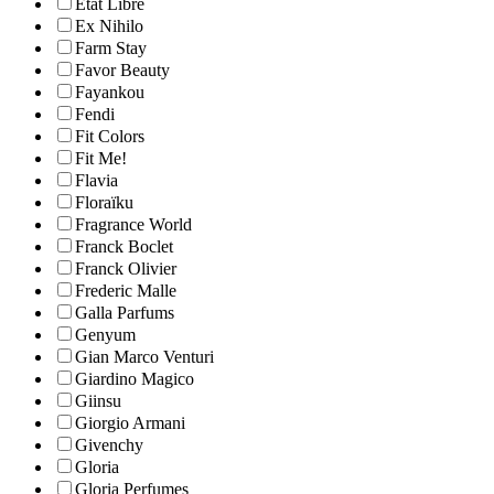
Etat Libre
Ex Nihilo
Farm Stay
Favor Beauty
Fayankou
Fendi
Fit Colors
Fit Me!
Flavia
Floraïku
Fragrance World
Franck Boclet
Franck Olivier
Frederic Malle
Galla Parfums
Genyum
Gian Marco Venturi
Giardino Magico
Giinsu
Giorgio Armani
Givenchy
Gloria
Gloria Perfumes