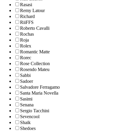
Rasasi
Remy Latour
Richard
RiiFFS
Roberto Cavalli
Rochas
Roja
Rolex
Romantic Matte
Rorec
Rose Collection
Rosendo Mateu
Sabbi
Sadoer
Salvadore Ferragamo
Santa Maria Novella
Sasimi
Senana
Sergio Tacchini
Sevencool
Shaik
Shedoes