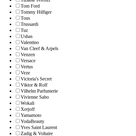
Tom Ford
Tommy Hilfiger
Tous
Trussardi
Tuz
Ushas
Valentino
Van Cleef & Arpels
Venzen
Versace
Vertus
Veze
Victoria's Secret
Viktor & Rolf
Vilhelm Parfumerie
Vivienne Sabo
Wokali
Xerjoff
Yamamoto
YodaBeauty
Yves Saint Laurent
Zadig & Voltaire