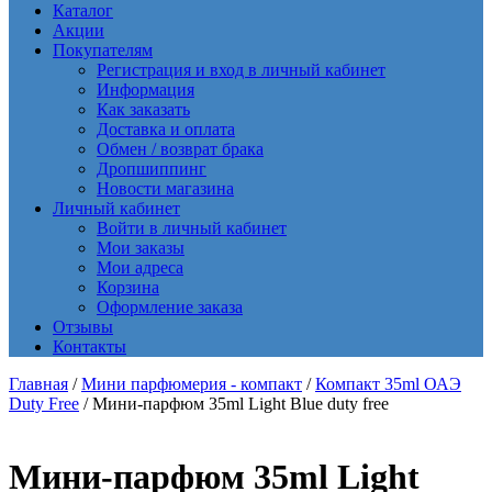
Каталог
Акции
Покупателям
Регистрация и вход в личный кабинет
Информация
Как заказать
Доставка и оплата
Обмен / возврат брака
Дропшиппинг
Новости магазина
Личный кабинет
Войти в личный кабинет
Мои заказы
Мои адреса
Корзина
Оформление заказа
Отзывы
Контакты
Главная
/
Мини парфюмерия - компакт
/
Компакт 35ml ОАЭ
Duty Free
/ Мини-парфюм 35ml Light Blue duty free
Мини-парфюм 35ml Light