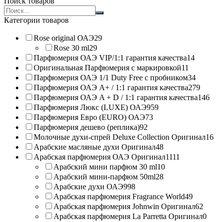
Поиск товаров
Search
products:
Категории товаров
Rose original ОАЭ
29
Rose 30 ml
29
Парфюмерия ОАЭ VIP/1:1 гарантия качества
14
Оригинальная Парфюмерия с маркировкой
11
Парфюмерия ОАЭ 1/1 Duty Free с пробником
34
Парфюмерия ОАЭ A+ / 1:1 гарантия качества
279
Парфюмерия ОАЭ A + D / 1:1 гарантия качества
146
Парфюмерия Люкс (LUXE) ОАЭ
959
Парфюмерия Евро (EURO) ОАЭ
73
Парфюмерия дешево (реплика)
92
Молочные духи-спрей Deluxe Collection Оригинал
16
Арабские масляные духи Оригинал
48
Арабская парфюмерия ОАЭ Оригинал
1111
Арабский мини парфюм 30 ml
10
Арабский мини-парфюм 50ml
28
Арабские духи ОАЭ
998
Арабская парфюмерия Fragrance World
49
Арабская парфюмерия Johnwin Оригинал
62
Арабская парфюмерия La Parretta Оригинал
0