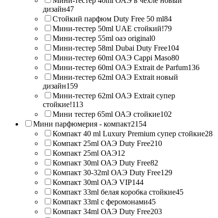
Мини-тестер 40ml ОАЭ в чехле новый
дизайн
47
Стойкий парфюм Duty Free 50 ml
84
Мини-тестер 50ml UAE стойкий!
79
Мини-тестер 55ml оаэ original
0
Мини-тестер 58ml Dubai Duty Free
104
Мини-тестер 60ml ОАЭ Cappi Maso
80
Мини-тестер 60ml ОАЭ Extrait de Parfum
136
Мини-тестер 62ml ОАЭ Extrait новый
дизайн
159
Мини-тестер 62ml ОАЭ Extrait супер
стойкие!
113
Мини тестер 65ml ОАЭ стойкие
102
Мини парфюмерия - компакт
2154
Компакт 40 ml Luxury Premium супер стойкие
28
Компакт 25ml ОАЭ Duty Free
210
Компакт 25ml ОАЭ
12
Компакт 30ml ОАЭ Duty Free
82
Компакт 30-32ml ОАЭ Duty Free
129
Компакт 30ml ОАЭ VIP
144
Компакт 33ml белая коробка стойкие
45
Компакт 33ml с феромонами
45
Компакт 34ml ОАЭ Duty Free
203