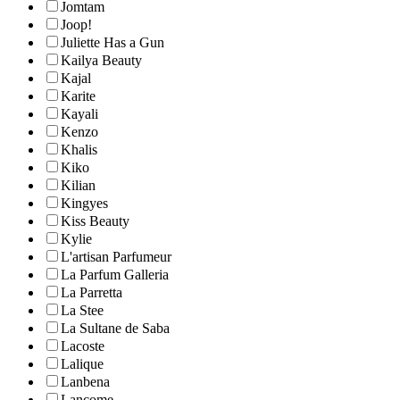
Jomtam
Joop!
Juliette Has a Gun
Kailya Beauty
Kajal
Karite
Kayali
Kenzo
Khalis
Kiko
Kilian
Kingyes
Kiss Beauty
Kylie
L'artisan Parfumeur
La Parfum Galleria
La Parretta
La Stee
La Sultane de Saba
Lacoste
Lalique
Lanbena
Lancome