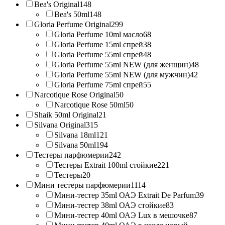
Bea's Original
148
Bea's 50ml
148
Gloria Perfume Original
299
Gloria Perfume 10ml масло
68
Gloria Perfume 15ml спрей
38
Gloria Perfume 55ml спрей
48
Gloria Perfume 55ml NEW (для женщин)
48
Gloria Perfume 55ml NEW (для мужчин)
42
Gloria Perfume 75ml спрей
55
Narcotique Rose Original
50
Narcotique Rose 50ml
50
Shaik 50ml Original
21
Silvana Original
315
Silvana 18ml
121
Silvana 50ml
194
Тестеры парфюмерии
242
Тестеры Extrait 100ml стойкие
221
Тестеры
20
Мини тестеры парфюмерии
1114
Мини-тестер 35ml ОАЭ Extrait De Parfum
39
Мини-тестер 38ml ОАЭ стойкие
83
Мини-тестер 40ml ОАЭ Lux в мешочке
87