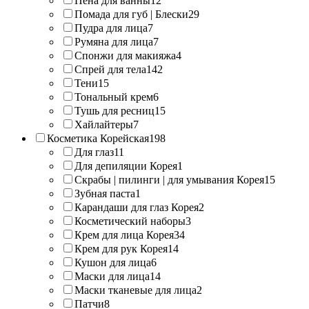
Пена для ванны
12
Помада для губ | Блески
29
Пудра для лица
7
Румяна для лица
7
Спонжи для макияжа
4
Спрей для тела
142
Тени
15
Тональный крем
6
Тушь для ресниц
15
Хайлайтеры
7
Косметика Корейская
198
Для глаз
11
Для депиляции Корея
1
Скрабы | пилинги | для умывания Корея
15
Зубная паста
1
Карандаши для глаз Корея
2
Косметический наборы
3
Крем для лица Корея
34
Крем для рук Корея
14
Кушон для лица
6
Маски для лица
14
Маски тканевые для лица
2
Патчи
8