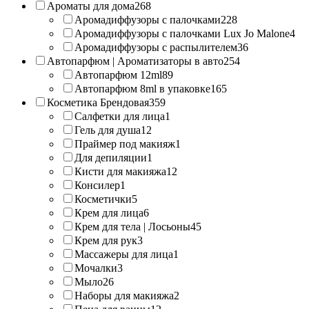
Ароматы для дома
268
Аромадиффузоры с палочками
228
Аромадиффузоры с палочками Lux Jo Malone
4
Аромадиффузоры с распылителем
36
Автопарфюм | Ароматизаторы в авто
254
Автопарфюм 12ml
89
Автопарфюм 8ml в упаковке
165
Косметика Брендовая
359
Салфетки для лица
1
Гель для душа
12
Праймер под макияж
1
Для депиляции
1
Кисти для макияжа
12
Консилер
1
Косметички
5
Крем для лица
6
Крем для тела | Лосьоны
45
Крем для рук
3
Массажеры для лица
1
Мочалки
3
Мыло
26
Наборы для макияжа
2