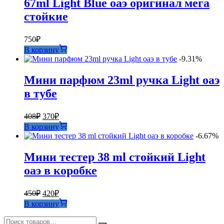
67ml Light Blue оаэ оригинал мега
стойкие
750
₽
В корзину
-9.31%
Мини парфюм 23ml ручка Light оаэ
в тубе
Первоначальная
Текущая
408
₽
370
₽
цена
цена:
В корзину
составляла
370₽.
-6.67%
408₽.
Мини тестер 38 ml стойкий Light
оаэ в коробке
Первоначальная
Текущая
450
₽
420
₽
цена
цена:
В корзину
составляла
420₽.
450₽.