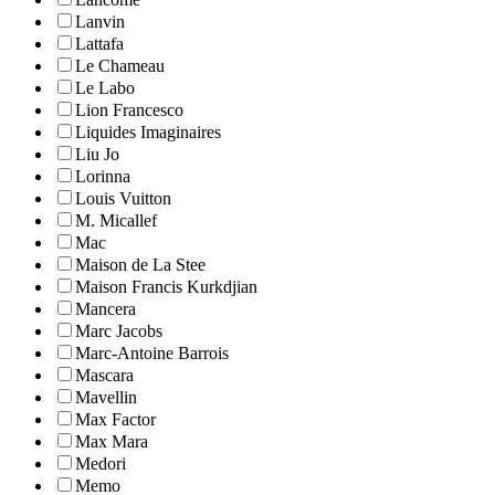
Lanvin
Lattafa
Le Chameau
Le Labo
Lion Francesco
Liquides Imaginaires
Liu Jo
Lorinna
Louis Vuitton
M. Micallef
Mac
Maison de La Stee
Maison Francis Kurkdjian
Mancera
Marc Jacobs
Marc-Antoine Barrois
Mascara
Mavellin
Max Factor
Max Mara
Medori
Memo