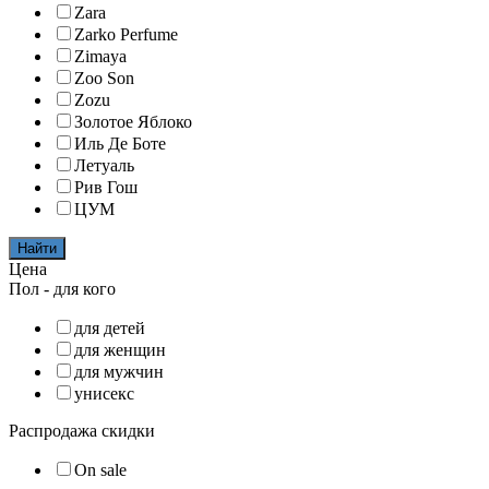
Zara
Zarko Perfume
Zimaya
Zoo Son
Zozu
Золотое Яблоко
Иль Де Боте
Летуаль
Рив Гош
ЦУМ
Найти
Цена
Пол - для кого
для детей
для женщин
для мужчин
унисекс
Распродажа скидки
On sale