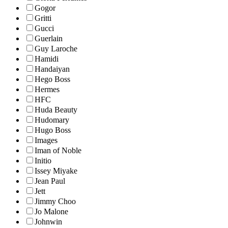
Gogor
Gritti
Gucci
Guerlain
Guy Laroche
Hamidi
Handaiyan
Hego Boss
Hermes
HFC
Huda Beauty
Hudomary
Hugo Boss
Images
Iman of Noble
Initio
Issey Miyake
Jean Paul
Jett
Jimmy Choo
Jo Malone
Johnwin