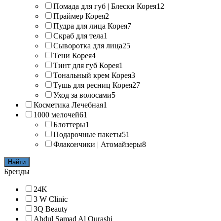
Помада для губ | Блески Корея
12
Праймер Корея
2
Пудра для лица Корея
7
Скраб для тела
1
Сыворотка для лица
25
Тени Корея
4
Тинт для губ Корея
1
Тональный крем Корея
3
Тушь для ресниц Корея
27
Уход за волосами
5
Косметика Лечебная
1
1000 мелочей
61
Блоттеры
1
Подарочные пакеты
51
Флакончики | Атомайзеры
8
Найти
Бренды
24K
3 W Clinic
3Q Beauty
Abdul Samad Al Qurashi