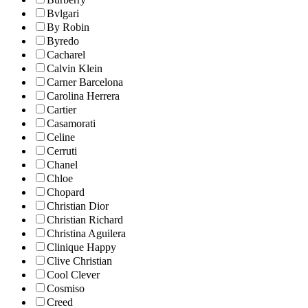
Bvlgari
By Robin
Byredo
Cacharel
Calvin Klein
Carner Barcelona
Carolina Herrera
Cartier
Casamorati
Celine
Cerruti
Chanel
Chloe
Chopard
Christian Dior
Christian Richard
Christina Aguilera
Clinique Happy
Clive Christian
Cool Clever
Cosmiso
Creed