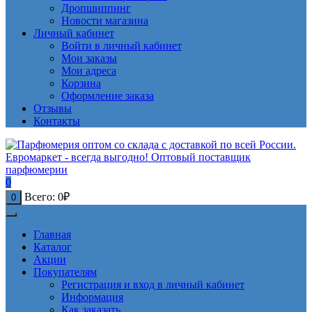
Дропшиппинг
Новости магазина
Личный кабинет
Войти в личный кабинет
Мои заказы
Мои адреса
Корзина
Оформление заказа
Отзывы
Контакты
0
Всего:
0
₽
0
Главная
Каталог
Акции
Покупателям
Регистрация и вход в личный кабинет
Информация
Как заказать