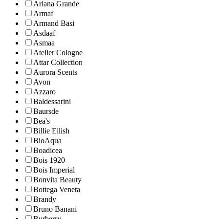
Ariana Grande
Armaf
Armand Basi
Asdaaf
Asmaa
Atelier Cologne
Attar Collection
Aurora Scents
Avon
Azzaro
Baldessarini
Baursde
Bea's
Billie Eilish
BioAqua
Boadicea
Bois 1920
Bois Imperial
Bonvita Beauty
Bottega Veneta
Brandy
Bruno Banani
Burberry