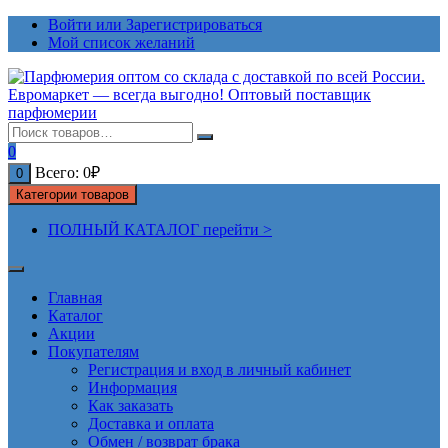
Перейти
Войти или Зарегистрироваться
к
Мой список желаний
содержимому
0
Всего:
0
₽
0
Категории товаров
ПОЛНЫЙ КАТАЛОГ перейти >
Главная
Каталог
Акции
Покупателям
Регистрация и вход в личный кабинет
Информация
Как заказать
Доставка и оплата
Обмен / возврат брака