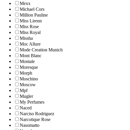
Mexx
Michael Cors
Million Pauline
Miss Lirenn
Miss Rose
Miss Royal
Missha
Moc Allure
Mode Creation Munich
Mont Blanc
Montale
Moresque
Morph
Moschino
Moscow
Mpf
Mugler
My Perfumes
Naced
Narciso Rodriguez
Narcotique Rose
Nasomatto