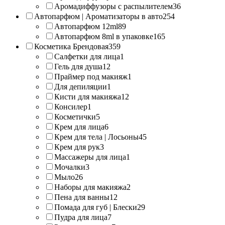
Аромадиффузоры с распылителем
36
Автопарфюм | Ароматизаторы в авто
254
Автопарфюм 12ml
89
Автопарфюм 8ml в упаковке
165
Косметика Брендовая
359
Салфетки для лица
1
Гель для душа
12
Праймер под макияж
1
Для депиляции
1
Кисти для макияжа
12
Консилер
1
Косметички
5
Крем для лица
6
Крем для тела | Лосьоны
45
Крем для рук
3
Массажеры для лица
1
Мочалки
3
Мыло
26
Наборы для макияжа
2
Пена для ванны
12
Помада для губ | Блески
29
Пудра для лица
7