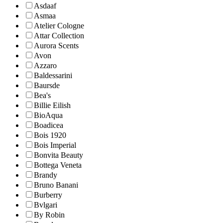
Asdaaf
Asmaa
Atelier Cologne
Attar Collection
Aurora Scents
Avon
Azzaro
Baldessarini
Baursde
Bea's
Billie Eilish
BioAqua
Boadicea
Bois 1920
Bois Imperial
Bonvita Beauty
Bottega Veneta
Brandy
Bruno Banani
Burberry
Bvlgari
By Robin