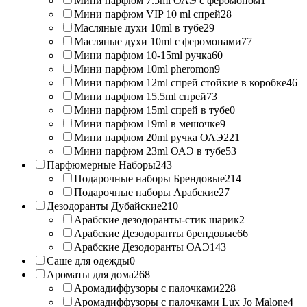
Мини парфюм 7.5ml ОАЭ с феромоном
1
Мини парфюм VIP 10 ml спрей
28
Масляные духи 10ml в тубе
29
Масляные духи 10ml с феромонами
77
Мини парфюм 10-15ml ручка
60
Мини парфюм 10ml pheromon
9
Мини парфюм 12ml спрей стойкие в коробке
46
Мини парфюм 15.5ml спрей
73
Мини парфюм 15ml спрей в тубе
0
Мини парфюм 19ml в мешочке
9
Мини парфюм 20ml ручка ОАЭ
221
Мини парфюм 23ml ОАЭ в тубе
53
Парфюмерные Наборы
243
Подарочные наборы Брендовые
214
Подарочные наборы Арабские
27
Дезодоранты Дубайские
210
Арабские дезодоранты-стик шарик
2
Арабские Дезодоранты брендовые
66
Арабские Дезодоранты ОАЭ
143
Саше для одежды
0
Ароматы для дома
268
Аромадиффузоры с палочками
228
Аромадиффузоры с палочками Lux Jo Malone
4