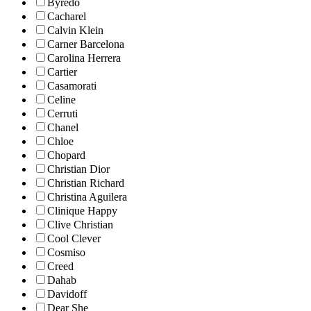
Byredo
Cacharel
Calvin Klein
Carner Barcelona
Carolina Herrera
Cartier
Casamorati
Celine
Cerruti
Chanel
Chloe
Chopard
Christian Dior
Christian Richard
Christina Aguilera
Clinique Happy
Clive Christian
Cool Clever
Cosmiso
Creed
Dahab
Davidoff
Dear She