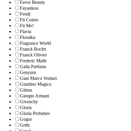
Favor Beauty
Fayankou
Fendi
Fit Colors
Fit Me!
Flavia
Floraïku
Fragrance World
Franck Boclet
Franck Olivier
Frederic Malle
Galla Parfums
Genyum
Gian Marco Venturi
Giardino Magico
Giinsu
Giorgio Armani
Givenchy
Gloria
Gloria Perfumes
Gogor
Gritti
Gucci