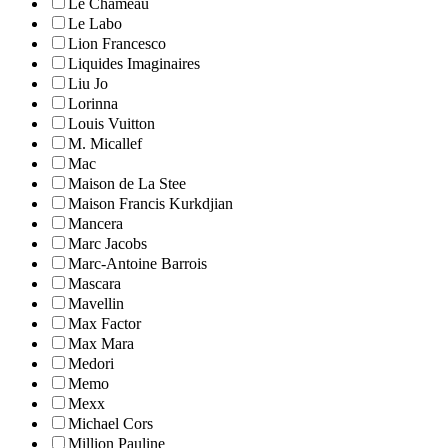
Le Chameau
Le Labo
Lion Francesco
Liquides Imaginaires
Liu Jo
Lorinna
Louis Vuitton
M. Micallef
Mac
Maison de La Stee
Maison Francis Kurkdjian
Mancera
Marc Jacobs
Marc-Antoine Barrois
Mascara
Mavellin
Max Factor
Max Mara
Medori
Memo
Mexx
Michael Cors
Million Pauline