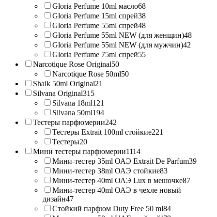
Gloria Perfume 10ml масло
68
Gloria Perfume 15ml спрей
38
Gloria Perfume 55ml спрей
48
Gloria Perfume 55ml NEW (для женщин)
48
Gloria Perfume 55ml NEW (для мужчин)
42
Gloria Perfume 75ml спрей
55
Narcotique Rose Original
50
Narcotique Rose 50ml
50
Shaik 50ml Original
21
Silvana Original
315
Silvana 18ml
121
Silvana 50ml
194
Тестеры парфюмерии
242
Тестеры Extrait 100ml стойкие
221
Тестеры
20
Мини тестеры парфюмерии
1114
Мини-тестер 35ml ОАЭ Extrait De Parfum
39
Мини-тестер 38ml ОАЭ стойкие
83
Мини-тестер 40ml ОАЭ Lux в мешочке
87
Мини-тестер 40ml ОАЭ в чехле новый
дизайн
47
Стойкий парфюм Duty Free 50 ml
84