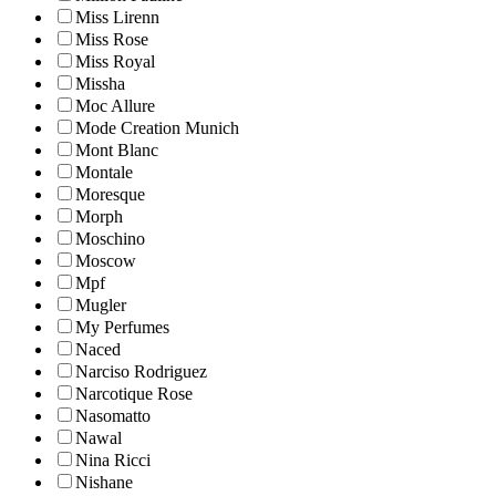
Miss Lirenn
Miss Rose
Miss Royal
Missha
Moc Allure
Mode Creation Munich
Mont Blanc
Montale
Moresque
Morph
Moschino
Moscow
Mpf
Mugler
My Perfumes
Naced
Narciso Rodriguez
Narcotique Rose
Nasomatto
Nawal
Nina Ricci
Nishane