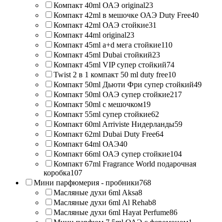
Компакт 40ml ОАЭ original
23
Компакт 42ml в мешочке ОАЭ Duty Free
40
Компакт 42ml ОАЭ стойкие
31
Компакт 44ml original
23
Компакт 45ml a+d мега стойкие
110
Компакт 45ml Dubai стойкий
23
Компакт 45ml VIP супер стойкий
74
Twist 2 в 1 компакт 50 ml duty free
10
Компакт 50ml Дьюти Фри супер стойкий
49
Компакт 50ml ОАЭ супер стойкие
217
Компакт 50ml с мешочком
19
Компакт 55ml супер стойкие
62
Компакт 60ml Arriviste Нидерланды
59
Компакт 62ml Dubai Duty Free
64
Компакт 64ml ОАЭ
40
Компакт 66ml ОАЭ супер стойкие
104
Компакт 67ml Fragrance World подарочная
коробка
107
Мини парфюмерия - пробники
768
Масляные духи 6ml Aksa
8
Масляные духи 6ml Al Rehab
8
Масляные духи 6ml Hayat Perfume
86