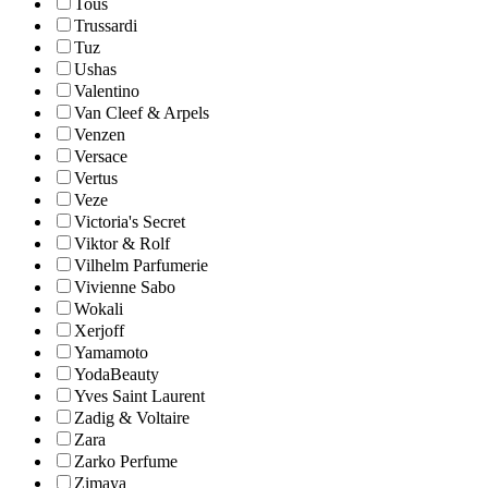
Tous
Trussardi
Tuz
Ushas
Valentino
Van Cleef & Arpels
Venzen
Versace
Vertus
Veze
Victoria's Secret
Viktor & Rolf
Vilhelm Parfumerie
Vivienne Sabo
Wokali
Xerjoff
Yamamoto
YodaBeauty
Yves Saint Laurent
Zadig & Voltaire
Zara
Zarko Perfume
Zimaya