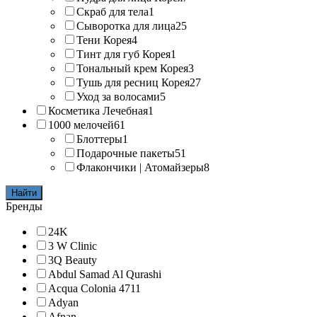
Скраб для тела
1
Сыворотка для лица
25
Тени Корея
4
Тинт для губ Корея
1
Тональный крем Корея
3
Тушь для ресниц Корея
27
Уход за волосами
5
Косметика Лечебная
1
1000 мелочей
61
Блоттеры
1
Подарочные пакеты
51
Флакончики | Атомайзеры
8
Найти
Бренды
24K
3 W Clinic
3Q Beauty
Abdul Samad Al Qurashi
Acqua Colonia 4711
Adyan
Afnan