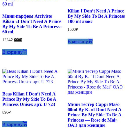
Kilian I Don’t Need A Prince
Мини-парфюм Arriviste
By My Side To Be A Princess
Kilian «I Don’t Need A Prince
100 ml люкс
By My Side To Be A Princess»
1500
₽
60 ml
Первоначальная
Текущая
1224
₽
660
₽
В корзину
цена
цена:
составляла
660₽.
В корзину
1224₽.
Beas Kilian I Don’t Need A
Prince By My Side To Be A
Princess Unisex арт. U 723
Мини тестер Cappi Maso
60ml By K. «I Dont Need A
890
₽
Prince By My Side To Be A
Princess — Rose de Mai»
В корзину
ОАЭ для женщин