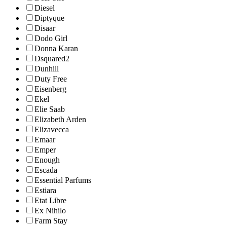
Diesel
Diptyque
Disaar
Dodo Girl
Donna Karan
Dsquared2
Dunhill
Duty Free
Eisenberg
Ekel
Elie Saab
Elizabeth Arden
Elizavecca
Emaar
Emper
Enough
Escada
Essential Parfums
Estiara
Etat Libre
Ex Nihilo
Farm Stay