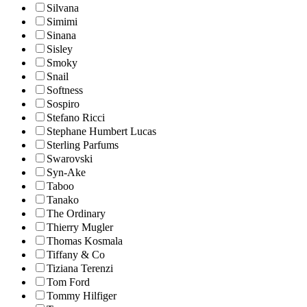
Silvana
Simimi
Sinana
Sisley
Smoky
Snail
Softness
Sospiro
Stefano Ricci
Stephane Humbert Lucas
Sterling Parfums
Swarovski
Syn-Ake
Taboo
Tanako
The Ordinary
Thierry Mugler
Thomas Kosmala
Tiffany & Co
Tiziana Terenzi
Tom Ford
Tommy Hilfiger