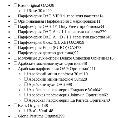
Rose original ОАЭ
29
Rose 30 ml
29
Парфюмерия ОАЭ VIP/1:1 гарантия качества
14
Оригинальная Парфюмерия с маркировкой
11
Парфюмерия ОАЭ 1/1 Duty Free с пробником
34
Парфюмерия ОАЭ A+ / 1:1 гарантия качества
279
Парфюмерия ОАЭ A + D / 1:1 гарантия качества
146
Парфюмерия Люкс (LUXE) ОАЭ
959
Парфюмерия Евро (EURO) ОАЭ
73
Парфюмерия дешево (реплика)
92
Молочные духи-спрей Deluxe Collection Оригинал
16
Арабские масляные духи Оригинал
48
Арабская парфюмерия ОАЭ Оригинал
1111
Арабский мини парфюм 30 ml
10
Арабский мини-парфюм 50ml
28
Арабские духи ОАЭ
998
Арабская парфюмерия Fragrance World
49
Арабская парфюмерия Johnwin Оригинал
62
Арабская парфюмерия La Parretta Оригинал
0
Bea's Original
148
Bea's 50ml
148
Gloria Perfume Original
299