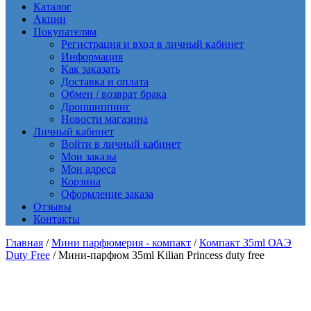
Каталог
Акции
Покупателям
Регистрация и вход в личный кабинет
Информация
Как заказать
Доставка и оплата
Обмен / возврат брака
Дропшиппинг
Новости магазина
Личный кабинет
Войти в личный кабинет
Мои заказы
Мои адреса
Корзина
Оформление заказа
Отзывы
Контакты
Главная
/
Мини парфюмерия - компакт
/
Компакт 35ml ОАЭ
Duty Free
/ Мини-парфюм 35ml Kilian Princess duty free