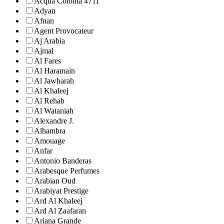
Acqua Colonia 4711
Adyan
Afnan
Agent Provocateur
Aj Arabia
Ajmal
Al Fares
Al Haramain
Al Jawharah
Al Khaleej
Al Rehab
Al Wataniah
Alexandre J.
Alhambra
Amouage
Anfar
Antonio Banderas
Arabesque Perfumes
Arabian Oud
Arabiyat Prestige
Ard Al Khaleej
Ard Al Zaafaran
Ariana Grande