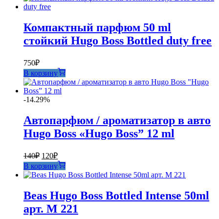
240₽.
Компактный парфюм 50 ml
стойкий Hugo Boss Bottled duty free
750
₽
В корзину
-14.29%
Автопарфюм / ароматизатор в авто
Hugo Boss «Hugo Boss” 12 ml
Первоначальная
Текущая
140
₽
120
₽
цена
цена:
В корзину
составляла
120₽.
140₽.
Beas Hugo Boss Bottled Intense 50ml
арт. M 221