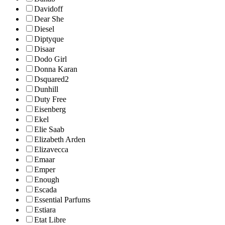
Davidoff
Dear She
Diesel
Diptyque
Disaar
Dodo Girl
Donna Karan
Dsquared2
Dunhill
Duty Free
Eisenberg
Ekel
Elie Saab
Elizabeth Arden
Elizavecca
Emaar
Emper
Enough
Escada
Essential Parfums
Estiara
Etat Libre