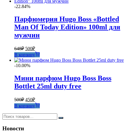
-22.84%
Парфюмерия Hugo Boss «Bottled
Man Of Today Edition» 100ml для
мужчин
Первоначальная
Текущая
648
₽
500
₽
цена
цена:
В корзину
составляла
500₽.
648₽.
-10.00%
Мини парфюм Hugo Boss Boss
Bottlet 25ml duty free
Первоначальная
Текущая
500
₽
450
₽
цена
цена:
В корзину
составляла
450₽.
500₽.
Новости