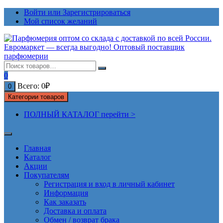
Перейти
Войти или Зарегистрироваться
к
Мой список желаний
содержимому
0
Всего:
0
₽
0
Категории товаров
ПОЛНЫЙ КАТАЛОГ перейти >
Главная
Каталог
Акции
Покупателям
Регистрация и вход в личный кабинет
Информация
Как заказать
Доставка и оплата
Обмен / возврат брака