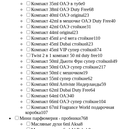
Компакт 35ml ОАЭ в тубе
0
Компакт 38ml ОАЭ Duty Free
68
Компакт 40ml ОАЭ original
23
Компакт 42ml в мешочке ОАЭ Duty Free
40
Компакт 42ml ОАЭ стойкие
31
Компакт 44ml original
23
Компакт 45ml a+d мега стойкие
110
Компакт 45ml Dubai стойкий
23
Компакт 45ml VIP супер стойкий
74
Twist 2 в 1 компакт 50 ml duty free
10
Компакт 50ml Дьюти Фри супер стойкий
49
Компакт 50ml ОАЭ супер стойкие
217
Компакт 50ml с мешочком
19
Компакт 55ml супер стойкие
62
Компакт 60ml Arriviste Нидерланды
59
Компакт 62ml Dubai Duty Free
64
Компакт 64ml ОАЭ
40
Компакт 66ml ОАЭ супер стойкие
104
Компакт 67ml Fragrance World подарочная
коробка
107
Мини парфюмерия - пробники
768
Масляные духи 6ml Aksa
8