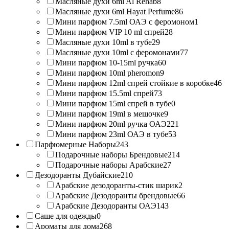
Масляные духи 6ml Al Rehab
8
Масляные духи 6ml Hayat Perfume
86
Мини парфюм 7.5ml ОАЭ с феромоном
1
Мини парфюм VIP 10 ml спрей
28
Масляные духи 10ml в тубе
29
Масляные духи 10ml с феромонами
77
Мини парфюм 10-15ml ручка
60
Мини парфюм 10ml pheromon
9
Мини парфюм 12ml спрей стойкие в коробке
46
Мини парфюм 15.5ml спрей
73
Мини парфюм 15ml спрей в тубе
0
Мини парфюм 19ml в мешочке
9
Мини парфюм 20ml ручка ОАЭ
221
Мини парфюм 23ml ОАЭ в тубе
53
Парфюмерные Наборы
243
Подарочные наборы Брендовые
214
Подарочные наборы Арабские
27
Дезодоранты Дубайские
210
Арабские дезодоранты-стик шарик
2
Арабские Дезодоранты брендовые
66
Арабские Дезодоранты ОАЭ
143
Саше для одежды
0
Ароматы для дома
268