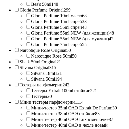
Bea's 50ml
148
Gloria Perfume Original
299
Gloria Perfume 10ml масло
68
Gloria Perfume 15ml спрей
38
Gloria Perfume 55ml спрей
48
Gloria Perfume 55ml NEW (для женщин)
48
Gloria Perfume 55ml NEW (для мужчин)
42
Gloria Perfume 75ml спрей
55
Narcotique Rose Original
50
Narcotique Rose 50ml
50
Shaik 50ml Original
21
Silvana Original
315
Silvana 18ml
121
Silvana 50ml
194
Тестеры парфюмерии
242
Тестеры Extrait 100ml стойкие
221
Тестеры
20
Мини тестеры парфюмерии
1114
Мини-тестер 35ml ОАЭ Extrait De Parfum
39
Мини-тестер 38ml ОАЭ стойкие
83
Мини-тестер 40ml ОАЭ Lux в мешочке
87
Мини-тестер 40ml ОАЭ в чехле новый