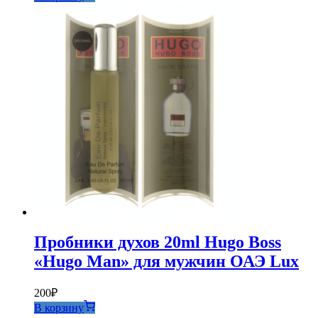
составляла
750₽.
825₽.
Пробники духов 20ml Hugo Boss
«Hugo Man» для мужчин ОАЭ Lux
200
₽
В корзину