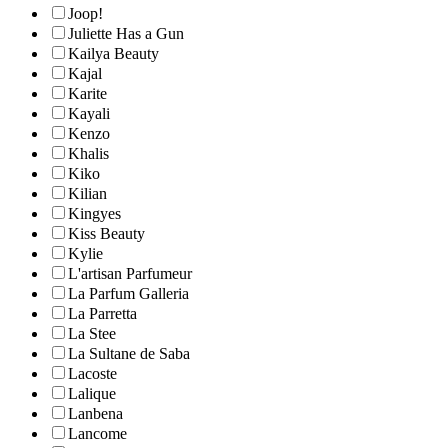
Joop!
Juliette Has a Gun
Kailya Beauty
Kajal
Karite
Kayali
Kenzo
Khalis
Kiko
Kilian
Kingyes
Kiss Beauty
Kylie
L'artisan Parfumeur
La Parfum Galleria
La Parretta
La Stee
La Sultane de Saba
Lacoste
Lalique
Lanbena
Lancome