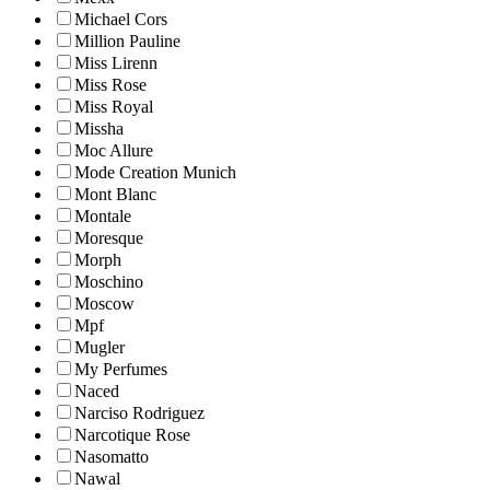
Michael Cors
Million Pauline
Miss Lirenn
Miss Rose
Miss Royal
Missha
Moc Allure
Mode Creation Munich
Mont Blanc
Montale
Moresque
Morph
Moschino
Moscow
Mpf
Mugler
My Perfumes
Naced
Narciso Rodriguez
Narcotique Rose
Nasomatto
Nawal