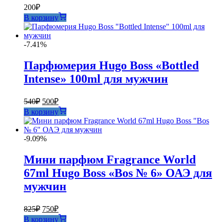
200
₽
В корзину
-7.41%
Парфюмерия Hugo Boss «Bottled
Intense» 100ml для мужчин
Первоначальная
Текущая
540
₽
500
₽
цена
цена:
В корзину
составляла
500₽.
540₽.
-9.09%
Мини парфюм Fragrance World
67ml Hugo Boss «Bos № 6» ОАЭ для
мужчин
Первоначальная
Текущая
825
₽
750
₽
цена
цена:
В корзину