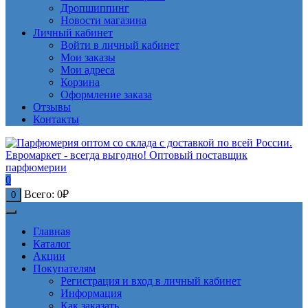
Дропшиппинг
Новости магазина
Личный кабинет
Войти в личный кабинет
Мои заказы
Мои адреса
Корзина
Оформление заказа
Отзывы
Контакты
0
Всего:
0
₽
0
Главная
Каталог
Акции
Покупателям
Регистрация и вход в личный кабинет
Информация
Как заказать