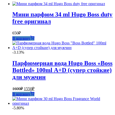
Мини парфюм 34 ml Hugo Boss duty
free оригинал
650
₽
В корзину
-3.13%
Парфюмерная вода Hugo Boss «Boss
Bottled» 100ml А+D (супер стойкие)
для мужчин
Первоначальная
Текущая
1600
₽
1550
₽
цена
цена:
В корзину
составляла
1550₽.
1600₽.
-5.80%