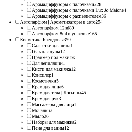
Аромадиффузоры с палочками
228
Аромадиффузоры с палочками Lux Jo Malone
4
Аромадиффузоры с распылителем
36
Автопарфюм | Ароматизаторы в авто
254
Автопарфюм 12ml
89
Автопарфюм 8ml в упаковке
165
Косметика Брендовая
359
Салфетки для лица
1
Гель для душа
12
Праймер под макияж
1
Для депиляции
1
Кисти для макияжа
12
Консилер
1
Косметички
5
Крем для лица
6
Крем для тела | Лосьоны
45
Крем для рук
3
Массажеры для лица
1
Мочалки
3
Мыло
26
Наборы для макияжа
2
Пена для ванны
12