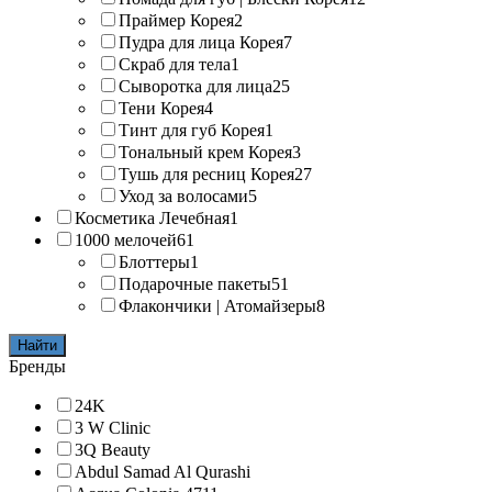
Праймер Корея
2
Пудра для лица Корея
7
Скраб для тела
1
Сыворотка для лица
25
Тени Корея
4
Тинт для губ Корея
1
Тональный крем Корея
3
Тушь для ресниц Корея
27
Уход за волосами
5
Косметика Лечебная
1
1000 мелочей
61
Блоттеры
1
Подарочные пакеты
51
Флакончики | Атомайзеры
8
Найти
Бренды
24K
3 W Clinic
3Q Beauty
Abdul Samad Al Qurashi