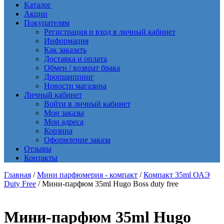
Каталог
Акции
Покупателям
Регистрация и вход в личный кабинет
Информация
Как заказать
Доставка и оплата
Обмен / возврат брака
Дропшиппинг
Новости магазина
Личный кабинет
Войти в личный кабинет
Мои заказы
Мои адреса
Корзина
Оформление заказа
Отзывы
Контакты
Главная
/
Мини парфюмерия - компакт
/
Компакт 35ml ОАЭ
Duty Free
/ Мини-парфюм 35ml Hugo Boss duty free
Мини-парфюм 35ml Hugo