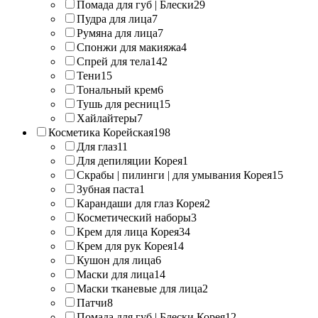
Помада для губ | Блески
29
Пудра для лица
7
Румяна для лица
7
Спонжи для макияжа
4
Спрей для тела
142
Тени
15
Тональный крем
6
Тушь для ресниц
15
Хайлайтеры
7
Косметика Корейская
198
Для глаз
11
Для депиляции Корея
1
Скрабы | пилинги | для умывания Корея
15
Зубная паста
1
Карандаши для глаз Корея
2
Косметический наборы
3
Крем для лица Корея
34
Крем для рук Корея
14
Кушон для лица
6
Маски для лица
14
Маски тканевые для лица
2
Патчи
8
Помада для губ | Блески Корея
12