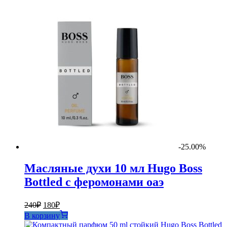
-25.00%
Масляные духи 10 мл Hugo Boss
Bottled с феромонами оаэ
Первоначальная
Текущая
240
₽
180
₽
цена
цена:
В корзину
составляла
180₽.