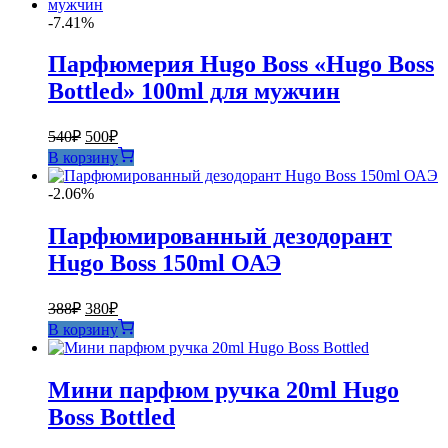
1924₽.
-7.41%
Парфюмерия Hugo Boss «Hugo Boss
Bottled» 100ml для мужчин
Первоначальная
Текущая
540
₽
500
₽
цена
цена:
В корзину
составляла
500₽.
540₽.
-2.06%
Парфюмированный дезодорант
Hugo Boss 150ml ОАЭ
Первоначальная
Текущая
388
₽
380
₽
цена
цена:
В корзину
составляла
380₽.
388₽.
Мини парфюм ручка 20ml Hugo
Boss Bottled