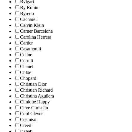
Bvlgari
By Robin
Byredo
Cacharel
Calvin Klein
Carner Barcelona
Carolina Herrera
Cartier
Casamorati
Celine
Cerruti
Chanel
Chloe
Chopard
Christian Dior
Christian Richard
Christina Aguilera
Clinique Happy
Clive Christian
Cool Clever
Cosmiso
Creed
Dahab