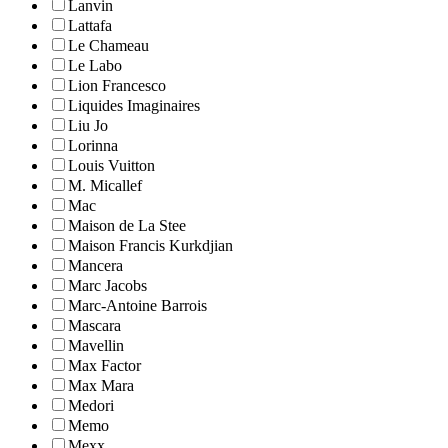
Lanvin
Lattafa
Le Chameau
Le Labo
Lion Francesco
Liquides Imaginaires
Liu Jo
Lorinna
Louis Vuitton
M. Micallef
Mac
Maison de La Stee
Maison Francis Kurkdjian
Mancera
Marc Jacobs
Marc-Antoine Barrois
Mascara
Mavellin
Max Factor
Max Mara
Medori
Memo
Mexx