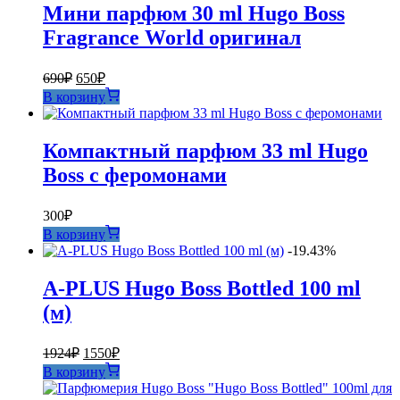
Мини парфюм 30 ml Hugo Boss
Fragrance World оригинал
Первоначальная
Текущая
690
₽
650
₽
цена
цена:
В корзину
составляла
650₽.
690₽.
Компактный парфюм 33 ml Hugo
Boss с феромонами
300
₽
В корзину
-19.43%
A-PLUS Hugo Boss Bottled 100 ml
(м)
Первоначальная
Текущая
1924
₽
1550
₽
цена
цена:
В корзину
составляла
1550₽.