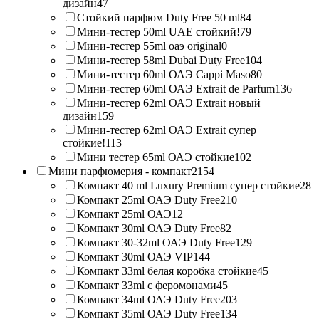
дизайн
47
Стойкий парфюм Duty Free 50 ml
84
Мини-тестер 50ml UAE стойкий!
79
Мини-тестер 55ml оаэ original
0
Мини-тестер 58ml Dubai Duty Free
104
Мини-тестер 60ml ОАЭ Cappi Maso
80
Мини-тестер 60ml ОАЭ Extrait de Parfum
136
Мини-тестер 62ml ОАЭ Extrait новый
дизайн
159
Мини-тестер 62ml ОАЭ Extrait супер
стойкие!
113
Мини тестер 65ml ОАЭ стойкие
102
Мини парфюмерия - компакт
2154
Компакт 40 ml Luxury Premium супер стойкие
28
Компакт 25ml ОАЭ Duty Free
210
Компакт 25ml ОАЭ
12
Компакт 30ml ОАЭ Duty Free
82
Компакт 30-32ml ОАЭ Duty Free
129
Компакт 30ml ОАЭ VIP
144
Компакт 33ml белая коробка стойкие
45
Компакт 33ml с феромонами
45
Компакт 34ml ОАЭ Duty Free
203
Компакт 35ml ОАЭ Duty Free
134