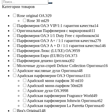
Search
products:
Категории товаров
Rose original ОАЭ
29
Rose 30 ml
29
Парфюмерия ОАЭ VIP/1:1 гарантия качества
14
Оригинальная Парфюмерия с маркировкой
11
Парфюмерия ОАЭ 1/1 Duty Free с пробником
34
Парфюмерия ОАЭ A+ / 1:1 гарантия качества
279
Парфюмерия ОАЭ A + D / 1:1 гарантия качества
146
Парфюмерия Люкс (LUXE) ОАЭ
959
Парфюмерия Евро (EURO) ОАЭ
73
Парфюмерия дешево (реплика)
92
Молочные духи-спрей Deluxe Collection Оригинал
16
Арабские масляные духи Оригинал
48
Арабская парфюмерия ОАЭ Оригинал
1111
Арабский мини парфюм 30 ml
10
Арабский мини-парфюм 50ml
28
Арабские духи ОАЭ
998
Арабская парфюмерия Fragrance World
49
Арабская парфюмерия Johnwin Оригинал
62
Арабская парфюмерия La Parretta Оригинал
0
Bea's Original
148