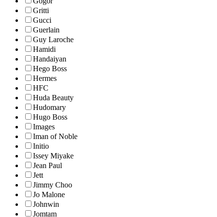
Gogor
Gritti
Gucci
Guerlain
Guy Laroche
Hamidi
Handaiyan
Hego Boss
Hermes
HFC
Huda Beauty
Hudomary
Hugo Boss
Images
Iman of Noble
Initio
Issey Miyake
Jean Paul
Jett
Jimmy Choo
Jo Malone
Johnwin
Jomtam