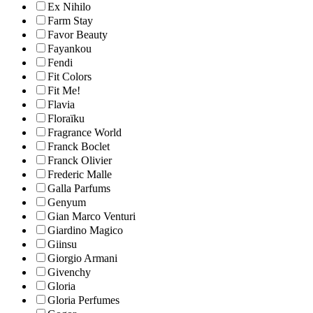
Ex Nihilo
Farm Stay
Favor Beauty
Fayankou
Fendi
Fit Colors
Fit Me!
Flavia
Floraïku
Fragrance World
Franck Boclet
Franck Olivier
Frederic Malle
Galla Parfums
Genyum
Gian Marco Venturi
Giardino Magico
Giinsu
Giorgio Armani
Givenchy
Gloria
Gloria Perfumes