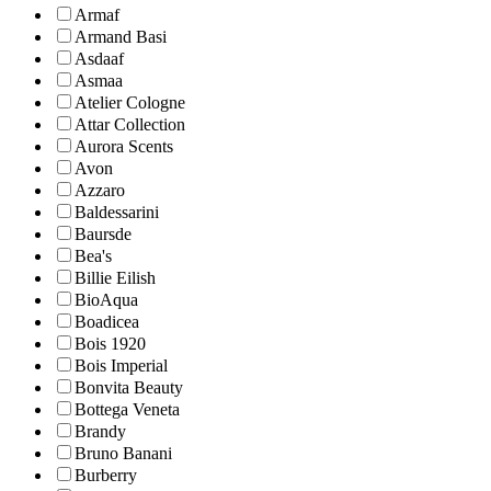
Armaf
Armand Basi
Asdaaf
Asmaa
Atelier Cologne
Attar Collection
Aurora Scents
Avon
Azzaro
Baldessarini
Baursde
Bea's
Billie Eilish
BioAqua
Boadicea
Bois 1920
Bois Imperial
Bonvita Beauty
Bottega Veneta
Brandy
Bruno Banani
Burberry