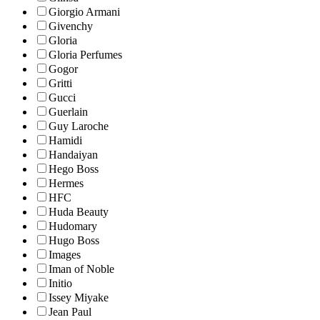
Giorgio Armani
Givenchy
Gloria
Gloria Perfumes
Gogor
Gritti
Gucci
Guerlain
Guy Laroche
Hamidi
Handaiyan
Hego Boss
Hermes
HFC
Huda Beauty
Hudomary
Hugo Boss
Images
Iman of Noble
Initio
Issey Miyake
Jean Paul