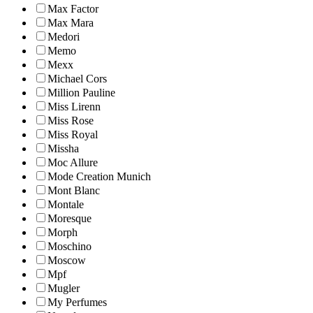
Max Factor
Max Mara
Medori
Memo
Mexx
Michael Cors
Million Pauline
Miss Lirenn
Miss Rose
Miss Royal
Missha
Moc Allure
Mode Creation Munich
Mont Blanc
Montale
Moresque
Morph
Moschino
Moscow
Mpf
Mugler
My Perfumes