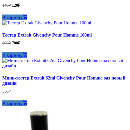
Первоначальная
Текущая
140
₽
120
₽
цена
цена:
составляла
120₽.
В корзину
140₽.
Тестер Extrait Givenchy Pour Homme 100ml
Первоначальная
Текущая
800
₽
700
₽
цена
цена:
составляла
700₽.
В корзину
800₽.
Мини-тестер Extrait 62ml Givenchy Pour Homme оаэ новый
дизайн
550
₽
В корзину