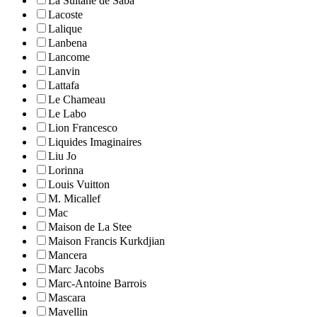
La Sultane de Saba
Lacoste
Lalique
Lanbena
Lancome
Lanvin
Lattafa
Le Chameau
Le Labo
Lion Francesco
Liquides Imaginaires
Liu Jo
Lorinna
Louis Vuitton
M. Micallef
Mac
Maison de La Stee
Maison Francis Kurkdjian
Mancera
Marc Jacobs
Marc-Antoine Barrois
Mascara
Mavellin