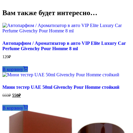
Вам также будет интересно…
Автопарфюм / Ароматизатор в авто VIP Elite Luxury Car
Perfume Givenchy Pour Homme 8 ml
120
₽
В корзину
Мини тестер UAE 50ml Givenchy Pour Homme стойкий
Первоначальная
Текущая
660
₽
550
₽
цена
цена:
составляла
550₽.
В корзину
660₽.