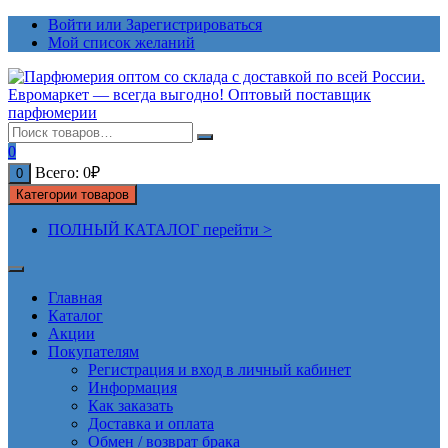
Перейти
Войти или Зарегистрироваться
к
Мой список желаний
содержимому
0
Всего:
0
₽
0
Категории товаров
ПОЛНЫЙ КАТАЛОГ перейти >
Главная
Каталог
Акции
Покупателям
Регистрация и вход в личный кабинет
Информация
Как заказать
Доставка и оплата
Обмен / возврат брака