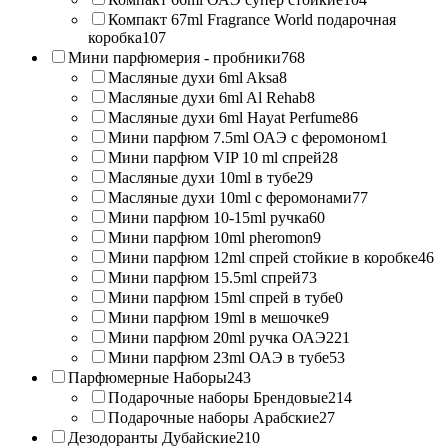
Компакт 67ml Fragrance World подарочная
коробка
107
Мини парфюмерия - пробники
768
Масляные духи 6ml Aksa
8
Масляные духи 6ml Al Rehab
8
Масляные духи 6ml Hayat Perfume
86
Мини парфюм 7.5ml ОАЭ с феромоном
1
Мини парфюм VIP 10 ml спрей
28
Масляные духи 10ml в тубе
29
Масляные духи 10ml с феромонами
77
Мини парфюм 10-15ml ручка
60
Мини парфюм 10ml pheromon
9
Мини парфюм 12ml спрей стойкие в коробке
46
Мини парфюм 15.5ml спрей
73
Мини парфюм 15ml спрей в тубе
0
Мини парфюм 19ml в мешочке
9
Мини парфюм 20ml ручка ОАЭ
221
Мини парфюм 23ml ОАЭ в тубе
53
Парфюмерные Наборы
243
Подарочные наборы Брендовые
214
Подарочные наборы Арабские
27
Дезодоранты Дубайские
210