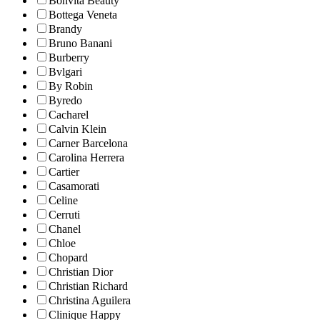
Bonvita Beauty
Bottega Veneta
Brandy
Bruno Banani
Burberry
Bvlgari
By Robin
Byredo
Cacharel
Calvin Klein
Carner Barcelona
Carolina Herrera
Cartier
Casamorati
Celine
Cerruti
Chanel
Chloe
Chopard
Christian Dior
Christian Richard
Christina Aguilera
Clinique Happy