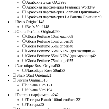
Арабские духи ОАЭ
998
Арабская парфюмерия Fragrance World
49
Арабская парфюмерия Johnwin Оригинал
62
Арабская парфюмерия La Parretta Оригинал
0
Bea's Original
148
Bea's 50ml
148
Gloria Perfume Original
299
Gloria Perfume 10ml масло
68
Gloria Perfume 15ml спрей
38
Gloria Perfume 55ml спрей
48
Gloria Perfume 55ml NEW (для женщин)
48
Gloria Perfume 55ml NEW (для мужчин)
42
Gloria Perfume 75ml спрей
55
Narcotique Rose Original
50
Narcotique Rose 50ml
50
Shaik 50ml Original
21
Silvana Original
315
Silvana 18ml
121
Silvana 50ml
194
Тестеры парфюмерии
242
Тестеры Extrait 100ml стойкие
221
Тестеры
20