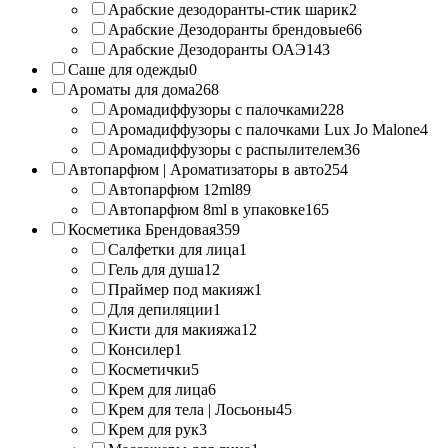
Арабские дезодоранты-стик шарик
2
Арабские Дезодоранты брендовые
66
Арабские Дезодоранты ОАЭ
143
Саше для одежды
0
Ароматы для дома
268
Аромадиффузоры с палочками
228
Аромадиффузоры с палочками Lux Jo Malone
4
Аромадиффузоры с распылителем
36
Автопарфюм | Ароматизаторы в авто
254
Автопарфюм 12ml
89
Автопарфюм 8ml в упаковке
165
Косметика Брендовая
359
Салфетки для лица
1
Гель для душа
12
Праймер под макияж
1
Для депиляции
1
Кисти для макияжа
12
Консилер
1
Косметички
5
Крем для лица
6
Крем для тела | Лосьоны
45
Крем для рук
3