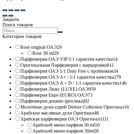
Закрыть
Поиск товаров
Search
products:
Категории товаров
Rose original ОАЭ
29
Rose 30 ml
29
Парфюмерия ОАЭ VIP/1:1 гарантия качества
14
Оригинальная Парфюмерия с маркировкой
11
Парфюмерия ОАЭ 1/1 Duty Free с пробником
34
Парфюмерия ОАЭ A+ / 1:1 гарантия качества
279
Парфюмерия ОАЭ A + D / 1:1 гарантия качества
146
Парфюмерия Люкс (LUXE) ОАЭ
959
Парфюмерия Евро (EURO) ОАЭ
73
Парфюмерия дешево (реплика)
92
Молочные духи-спрей Deluxe Collection Оригинал
16
Арабские масляные духи Оригинал
48
Арабская парфюмерия ОАЭ Оригинал
1111
Арабский мини парфюм 30 ml
10
Арабский мини-парфюм 50ml
28