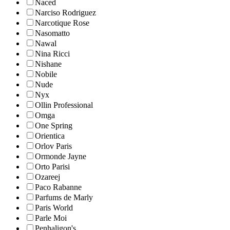
Naced
Narciso Rodriguez
Narcotique Rose
Nasomatto
Nawal
Nina Ricci
Nishane
Nobile
Nude
Nyx
Ollin Professional
Omga
One Spring
Orientica
Orlov Paris
Ormonde Jayne
Orto Parisi
Ozareej
Paco Rabanne
Parfums de Marly
Paris World
Parle Moi
Penhaligon's