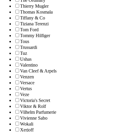
The Ordinary
Thierry Mugler
Thomas Kosmala
Tiffany & Co
Tiziana Terenzi
Tom Ford
Tommy Hilfiger
Tous
Trussardi
Tuz
Ushas
Valentino
Van Cleef & Arpels
Venzen
Versace
Vertus
Veze
Victoria's Secret
Viktor & Rolf
Vilhelm Parfumerie
Vivienne Sabo
Wokali
Xerjoff