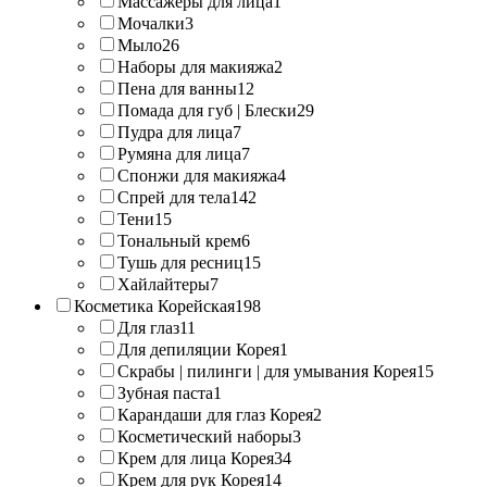
Массажеры для лица
1
Мочалки
3
Мыло
26
Наборы для макияжа
2
Пена для ванны
12
Помада для губ | Блески
29
Пудра для лица
7
Румяна для лица
7
Спонжи для макияжа
4
Спрей для тела
142
Тени
15
Тональный крем
6
Тушь для ресниц
15
Хайлайтеры
7
Косметика Корейская
198
Для глаз
11
Для депиляции Корея
1
Скрабы | пилинги | для умывания Корея
15
Зубная паста
1
Карандаши для глаз Корея
2
Косметический наборы
3
Крем для лица Корея
34
Крем для рук Корея
14