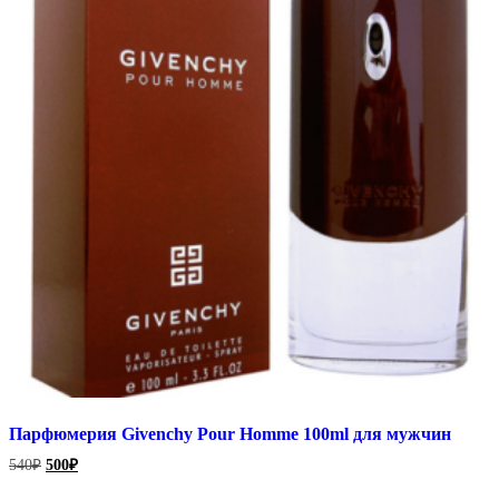
Парфюмерия Givenchy Pour Homme 100ml для мужчин
Первоначальная
Текущая
540
₽
500
₽
цена
цена:
составляла