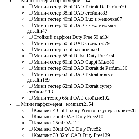
Мини тестеры парфюмерии
1114
Мини-тестер 35ml ОАЭ Extrait De Parfum
39
Мини-тестер 38ml ОАЭ стойкие
83
Мини-тестер 40ml ОАЭ Lux в мешочке
87
Мини-тестер 40ml ОАЭ в чехле новый
дизайн
47
Стойкий парфюм Duty Free 50 ml
84
Мини-тестер 50ml UAE стойкий!
79
Мини-тестер 55ml оаэ original
0
Мини-тестер 58ml Dubai Duty Free
104
Мини-тестер 60ml ОАЭ Cappi Maso
80
Мини-тестер 60ml ОАЭ Extrait de Parfum
136
Мини-тестер 62ml ОАЭ Extrait новый
дизайн
159
Мини-тестер 62ml ОАЭ Extrait супер
стойкие!
113
Мини тестер 65ml ОАЭ стойкие
102
Мини парфюмерия - компакт
2154
Компакт 40 ml Luxury Premium супер стойкие
28
Компакт 25ml ОАЭ Duty Free
210
Компакт 25ml ОАЭ
12
Компакт 30ml ОАЭ Duty Free
82
Компакт 30-32ml ОАЭ Duty Free
129