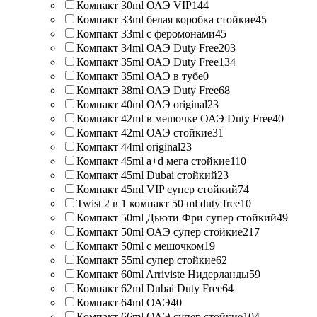
Компакт 30ml ОАЭ VIP
144
Компакт 33ml белая коробка стойкие
45
Компакт 33ml с феромонами
45
Компакт 34ml ОАЭ Duty Free
203
Компакт 35ml ОАЭ Duty Free
134
Компакт 35ml ОАЭ в тубе
0
Компакт 38ml ОАЭ Duty Free
68
Компакт 40ml ОАЭ original
23
Компакт 42ml в мешочке ОАЭ Duty Free
40
Компакт 42ml ОАЭ стойкие
31
Компакт 44ml original
23
Компакт 45ml a+d мега стойкие
110
Компакт 45ml Dubai стойкий
23
Компакт 45ml VIP супер стойкий
74
Twist 2 в 1 компакт 50 ml duty free
10
Компакт 50ml Дьюти Фри супер стойкий
49
Компакт 50ml ОАЭ супер стойкие
217
Компакт 50ml с мешочком
19
Компакт 55ml супер стойкие
62
Компакт 60ml Arriviste Нидерланды
59
Компакт 62ml Dubai Duty Free
64
Компакт 64ml ОАЭ
40
Компакт 66ml ОАЭ супер стойкие
104