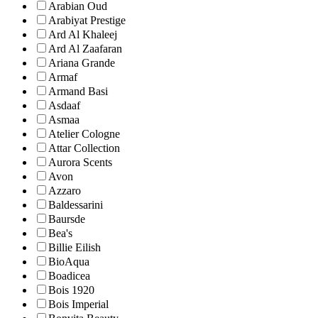
Arabian Oud
Arabiyat Prestige
Ard Al Khaleej
Ard Al Zaafaran
Ariana Grande
Armaf
Armand Basi
Asdaaf
Asmaa
Atelier Cologne
Attar Collection
Aurora Scents
Avon
Azzaro
Baldessarini
Baursde
Bea's
Billie Eilish
BioAqua
Boadicea
Bois 1920
Bois Imperial