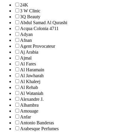
24K
3 W Clinic
3Q Beauty
Abdul Samad Al Qurashi
Acqua Colonia 4711
Adyan
Afnan
Agent Provocateur
Aj Arabia
Ajmal
Al Fares
Al Haramain
Al Jawharah
Al Khaleej
Al Rehab
Al Wataniah
Alexandre J.
Alhambra
Amouage
Anfar
Antonio Banderas
Arabesque Perfumes