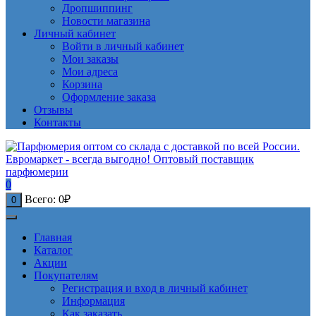
Дропшиппинг
Новости магазина
Личный кабинет
Войти в личный кабинет
Мои заказы
Мои адреса
Корзина
Оформление заказа
Отзывы
Контакты
0
Всего:
0
₽
0
Главная
Каталог
Акции
Покупателям
Регистрация и вход в личный кабинет
Информация
Как заказать