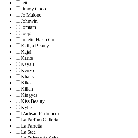
Jett
Jimmy Choo
Jo Malone
Johnwin
Jomtam
Joop!
Juliette Has a Gun
Kailya Beauty
Kajal
Karite
Kayali
Kenzo
Khalis
Kiko
Kilian
Kingyes
Kiss Beauty
Kylie
L'artisan Parfumeur
La Parfum Galleria
La Parretta
La Stee