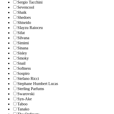
Sergio Tacchini
Sevencool
Shaik
Shedoes
Shiseido
SIayzu Raioceu
Sifat
Silvana
Simimi
Sinana
Sisley
Smoky
Snail
Softness
Sospiro
Stefano Ricci
Stephane Humbert Lucas
Sterling Parfums
Swarovski
Syn-Ake
Taboo
Tanako