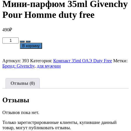
Мини-парфюм 35ml Givenchy
Pour Homme duty free
490
₽
Количество
товара
В корзину
Мини-
парфюм
35ml
Артикул:
393
Категория:
Компакт 35ml ОАЭ Duty Free
Метки:
Givenchy
Бренд: Givenchy
,
для мужчин
Pour
Homme
duty
Отзывы (0)
free
Отзывы
Отзывов пока нет.
Только зарегистрированные клиенты, купившие данный
товар, могут публиковать отзывы.