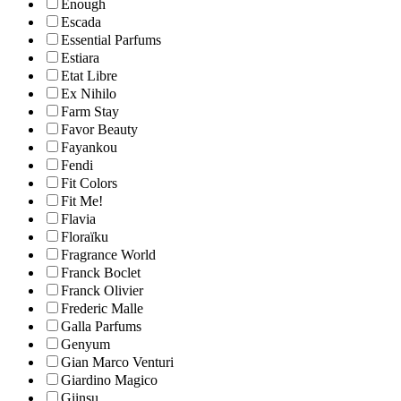
Enough
Escada
Essential Parfums
Estiara
Etat Libre
Ex Nihilo
Farm Stay
Favor Beauty
Fayankou
Fendi
Fit Colors
Fit Me!
Flavia
Floraïku
Fragrance World
Franck Boclet
Franck Olivier
Frederic Malle
Galla Parfums
Genyum
Gian Marco Venturi
Giardino Magico
Giinsu