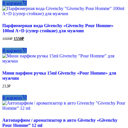
500₽.
В корзину
540₽.
Парфюмерная вода Givenchy «Givenchy Pour Homme»
100ml А+D (супер стойкие) для мужчин
Первоначальная
Текущая
1600
₽
1550
₽
цена
цена:
составляла
1550₽.
В корзину
1600₽.
Мини парфюм ручка 15ml Givenchy «Pour Homme» для
мужчин
212
₽
В корзину
Автопарфюм / ароматизатор в авто Givenchy «Givenchy
Pour Homme” 12 ml