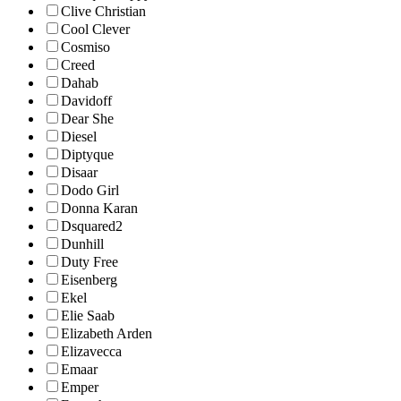
Clive Christian
Cool Clever
Cosmiso
Creed
Dahab
Davidoff
Dear She
Diesel
Diptyque
Disaar
Dodo Girl
Donna Karan
Dsquared2
Dunhill
Duty Free
Eisenberg
Ekel
Elie Saab
Elizabeth Arden
Elizavecca
Emaar
Emper