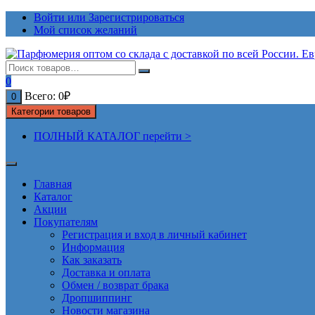
Перейти
Войти или Зарегистрироваться
к
Мой список желаний
содержимому
0
Всего:
0
₽
0
Категории товаров
ПОЛНЫЙ КАТАЛОГ перейти >
Главная
Каталог
Акции
Покупателям
Регистрация и вход в личный кабинет
Информация
Как заказать
Доставка и оплата
Обмен / возврат брака
Дропшиппинг
Новости магазина