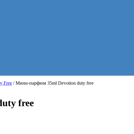
y Free
/ Мини-парфюм 35ml Devotion duty free
uty free