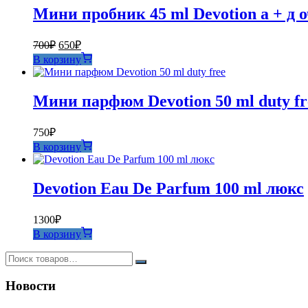
Мини пробник 45 ml Devotion а + д 
Первоначальная
Текущая
700
₽
650
₽
цена
цена:
В корзину
составляла
650₽.
700₽.
Мини парфюм Devotion 50 ml duty fr
750
₽
В корзину
Devotion Eau De Parfum 100 ml люкс
1300
₽
В корзину
Новости