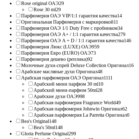
Rose original ОАЭ
29
Rose 30 ml
29
Парфюмерия ОАЭ VIP/1:1 гарантия качества
14
Оригинальная Парфюмерия с маркировкой
11
Парфюмерия ОАЭ 1/1 Duty Free с пробником
34
Парфюмерия ОАЭ A+ / 1:1 гарантия качества
279
Парфюмерия ОАЭ A + D / 1:1 гарантия качества
146
Парфюмерия Люкс (LUXE) ОАЭ
959
Парфюмерия Евро (EURO) ОАЭ
73
Парфюмерия дешево (реплика)
92
Молочные духи-спрей Deluxe Collection Оригинал
16
Арабские масляные духи Оригинал
48
Арабская парфюмерия ОАЭ Оригинал
1111
Арабский мини парфюм 30 ml
10
Арабский мини-парфюм 50ml
28
Арабские духи ОАЭ
998
Арабская парфюмерия Fragrance World
49
Арабская парфюмерия Johnwin Оригинал
62
Арабская парфюмерия La Parretta Оригинал
0
Bea's Original
148
Bea's 50ml
148
Gloria Perfume Original
299