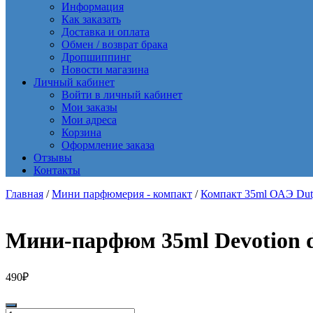
Информация
Как заказать
Доставка и оплата
Обмен / возврат брака
Дропшиппинг
Новости магазина
Личный кабинет
Войти в личный кабинет
Мои заказы
Мои адреса
Корзина
Оформление заказа
Отзывы
Контакты
Главная
/
Мини парфюмерия - компакт
/
Компакт 35ml ОАЭ Dut
Мини-парфюм 35ml Devotion d
490
₽